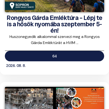
Rongyos Gárda Emléktúra – Lépj te
is a hősök nyomába szeptember 5-
én!
Huszonegyedik alkalommal szervezi meg a Rongyos
Gárda Emléktúrát a HVIM ...
64
2026. 08. 8.