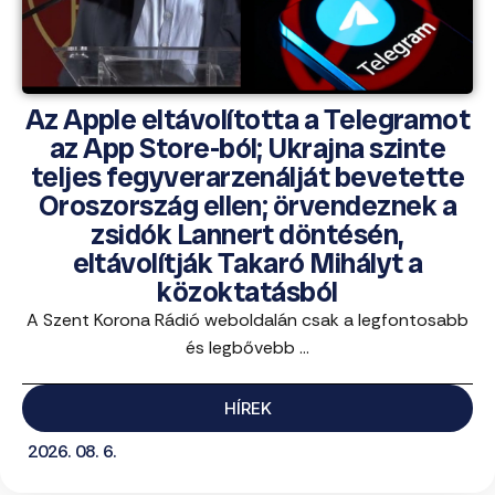
Az Apple eltávolította a Telegramot
az App Store-ból; Ukrajna szinte
teljes fegyverarzenálját bevetette
Oroszország ellen; örvendeznek a
zsidók Lannert döntésén,
eltávolítják Takaró Mihályt a
közoktatásból
A Szent Korona Rádió weboldalán csak a legfontosabb
és legbővebb ...
HÍREK
2026. 08. 6.