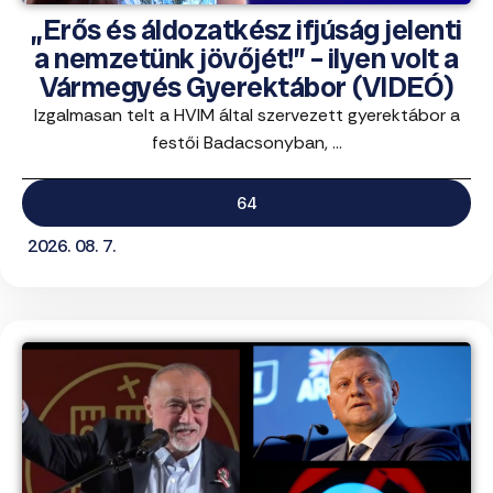
„Erős és áldozatkész ifjúság jelenti
a nemzetünk jövőjét!” – ilyen volt a
Vármegyés Gyerektábor (VIDEÓ)
Izgalmasan telt a HVIM által szervezett gyerektábor a
festői Badacsonyban, ...
64
2026. 08. 7.