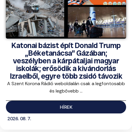
Katonai bázist épít Donald Trump
„Béketanácsa” Gázában;
veszélyben a kárpátaljai magyar
iskolák; erősödik a kivándorlás
Izraelből, egyre több zsidó távozik
A Szent Korona Rádió weboldalán csak a legfontosabb
és legbővebb ...
HÍREK
2026. 08. 7.