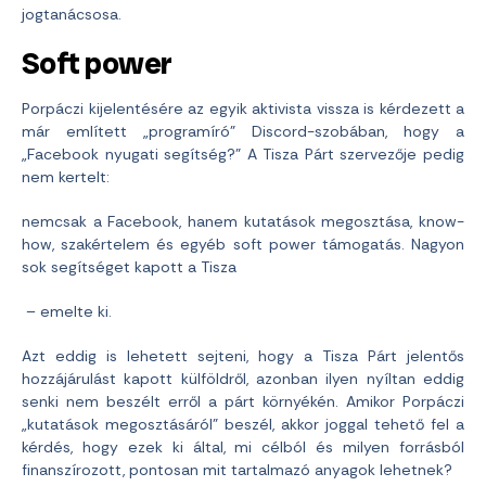
jogtanácsosa.
Soft power
Porpáczi kijelentésére az egyik aktivista vissza is kérdezett a
már említett „programíró” Discord-szobában, hogy a
„Facebook nyugati segítség?” A Tisza Párt szervezője pedig
nem kertelt:
nemcsak a Facebook, hanem kutatások megosztása, know-
how, szakértelem és egyéb soft power támogatás. Nagyon
sok segítséget kapott a Tisza
– emelte ki.
Azt eddig is lehetett sejteni, hogy a Tisza Párt jelentős
hozzájárulást kapott külföldről, azonban ilyen nyíltan eddig
senki nem beszélt erről a párt környékén. Amikor Porpáczi
„kutatások megosztásáról” beszél, akkor joggal tehető fel a
kérdés, hogy ezek ki által, mi célból és milyen forrásból
finanszírozott, pontosan mit tartalmazó anyagok lehetnek?