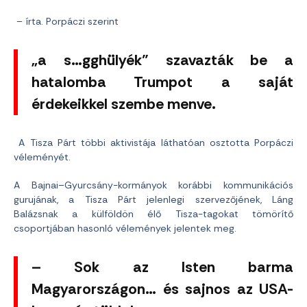
– írta. Porpáczi szerint
„a s…gghülyék” szavazták be a
hatalomba Trumpot a saját
érdekeikkel szembe menve.
A Tisza Párt többi aktivistája láthatóan osztotta Porpáczi
véleményét.
A Bajnai–Gyurcsány-kormányok korábbi kommunikációs
gurujának, a Tisza Párt jelenlegi szervezőjének, Láng
Balázsnak a külföldön élő Tisza-tagokat tömörítő
csoportjában hasonló vélemények jelentek meg.
– Sok az Isten barma
Magyarországon… és sajnos az USA-