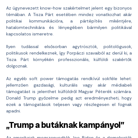
Az úgynevezett know-how szakértelmet jelent egy bizonyos
témában. A Tisza Párt esetében mindez vonatkozhat akár
politikai kommunikációra, a pártépítés mikéntjére,
hatalomtechnikára és lényegében bármilyen politikával
kapcsolatos ismeretre.
Ilyen tudással elsősorban agytrösztök, politológusok,
politikusok rendelkeznek, így Porpáczi szavaiból az derül ki, a
Tisza Párt környékén professzionális, külföldi szakértők
dolgoznak.
Az egyéb soft power támogatás rendkívül sokféle lehet:
jellemzően gazdasági, kulturális vagy akár médiabeli
támogatást is jelenthet külföldről Magyar Péterék számára.
Donald Trump győzelme pedig azt eredményezheti, hogy
ezek a támogatások teljesen vagy részlegesen el fognak
apadni.
„Trump a butáknak kampányol”
Az amerikaiak megszenvedték Joe Biden és a demokraták