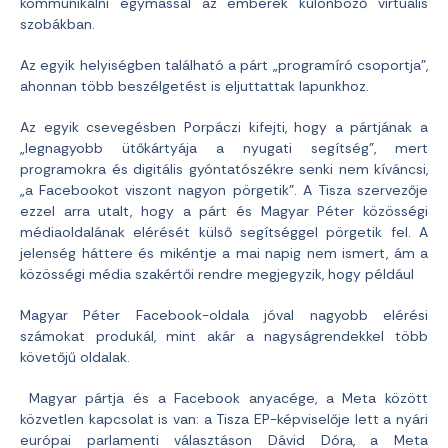
kommunikálni egymással az emberek különböző virtuális
szobákban.
Az egyik helyiségben található a párt „programíró csoportja”,
ahonnan több beszélgetést is eljuttattak lapunkhoz.
Az egyik csevegésben Porpáczi kifejti, hogy a pártjának a
„legnagyobb ütőkártyája a nyugati segítség”, mert
programokra és digitális gyóntatószékre senki nem kíváncsi,
„a Facebookot viszont nagyon pörgetik”. A Tisza szervezője
ezzel arra utalt, hogy a párt és Magyar Péter közösségi
médiaoldalának elérését külső segítséggel pörgetik fel. A
jelenség háttere és mikéntje a mai napig nem ismert, ám a
közösségi média szakértői rendre megjegyzik, hogy például
Magyar Péter Facebook-oldala jóval nagyobb elérési
számokat produkál, mint akár a nagyságrendekkel több
követőjű oldalak.
Magyar pártja és a Facebook anyacége, a Meta között
közvetlen kapcsolat is van: a Tisza EP-képviselője lett a nyári
európai parlamenti választáson Dávid Dóra, a Meta