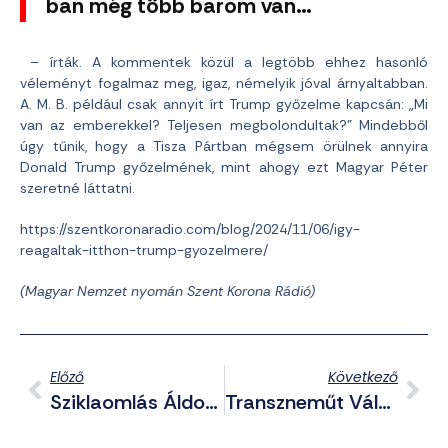
ban még több barom van…
– írták. A kommentek közül a legtöbb ehhez hasonló
véleményt fogalmaz meg, igaz, némelyik jóval árnyaltabban.
A. M. B. például csak annyit írt Trump győzelme kapcsán: „Mi
van az emberekkel? Teljesen megbolondultak?” Mindebből
úgy tűnik, hogy a Tisza Pártban mégsem örülnek annyira
Donald Trump győzelmének, mint ahogy ezt Magyar Péter
szeretné láttatni.
https://szentkoronaradio.com/blog/2024/11/06/igy-
reagaltak-itthon-trump-gyozelmere/
(Magyar Nemzet nyomán Szent Korona Rádió)
Előző
Következő
Sziklaomlás Áldozata Lett Két Magyar Állampolgár Üzbegisztánban
Transzneműt Választottak Be A Kongresszusba Az USA-Ban