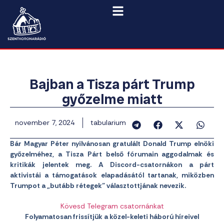
Bajban a Tisza párt Trump
győzelme miatt
november 7, 2024
tabularium
Bár Magyar Péter nyilvánosan gratulált Donald Trump elnöki
győzelméhez, a Tisza Párt belső fórumain aggodalmak és
kritikák jelentek meg. A Discord-csatornákon a párt
aktivistái a támogatások elapadásától tartanak, miközben
Trumpot a „butább rétegek” választottjának nevezik.
Kövesd Telegram csatornánkat
Folyamatosan frissítjük a közel-keleti háború híreivel