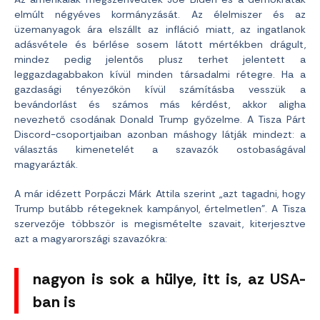
elmúlt négyéves kormányzását. Az élelmiszer és az
üzemanyagok ára elszállt az infláció miatt, az ingatlanok
adásvétele és bérlése sosem látott mértékben drágult,
mindez pedig jelentős plusz terhet jelentett a
leggazdagabbakon kívül minden társadalmi rétegre. Ha a
gazdasági tényezőkön kívül számításba vesszük a
bevándorlást és számos más kérdést, akkor aligha
nevezhető csodának Donald Trump győzelme. A Tisza Párt
Discord-csoportjaiban azonban máshogy látják mindezt: a
választás kimenetelét a szavazók ostobaságával
magyarázták.
A már idézett Porpáczi Márk Attila szerint „azt tagadni, hogy
Trump butább rétegeknek kampányol, értelmetlen”. A Tisza
szervezője többször is megismételte szavait, kiterjesztve
azt a magyarországi szavazókra:
nagyon is sok a hülye, itt is, az USA-
ban is