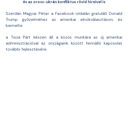
és az orosz-ukrán konfliktus rövid híreivel is
Szerdán Magyar Péter a Facebook-oldalán gratulált Donald
Trump győzelméhez az amerikai elnökválasztáson, és
kiemelte:
a Tisza Párt készen áll a közös munkára az új amerikai
adminisztrációval az országaink között fennálló kapcsolat
további fejlesztésére.