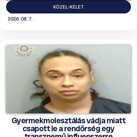
KÖZEL-KELET
2026. 08. 7.
Gyermekmolesztálás vádja miatt
csapott le a rendőrség egy
transznemű influenszerre