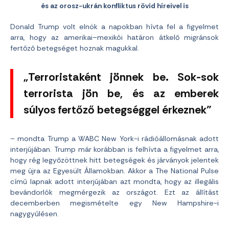
és az orosz-ukrán konfliktus rövid híreivel is
Donald Trump volt elnök a napokban hívta fel a figyelmet
arra, hogy az amerikai–mexikói határon átkelő migránsok
fertőző betegséget hoznak magukkal.
„Terroristaként jönnek be. Sok-sok
terrorista jön be, és az emberek
súlyos fertőző betegséggel érkeznek”
– mondta Trump a WABC New York-i rádióállomásnak adott
interjújában. Trump már korábban is felhívta a figyelmet arra,
hogy rég legyőzöttnek hitt betegségek és járványok jelentek
meg újra az Egyesült Államokban. Akkor a The National Pulse
című lapnak adott interjújában azt mondta, hogy az illegális
bevándorlók megmérgezik az országot. Ezt az állítást
decemberben megismételte egy New Hampshire-i
nagygyűlésen.