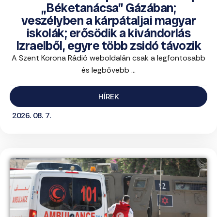
„Béketanácsa” Gázában;
veszélyben a kárpátaljai magyar
iskolák; erősödik a kivándorlás
Izraelből, egyre több zsidó távozik
A Szent Korona Rádió weboldalán csak a legfontosabb
és legbővebb ...
HÍREK
2026. 08. 7.