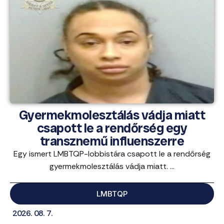
Gyermekmolesztálás vádja miatt
csapott le a rendőrség egy
transznemű influenszerre
Egy ismert LMBTQP-lobbistára csapott le a rendőrség
gyermekmolesztálás vádja miatt. ...
LMBTQP
2026. 08. 7.