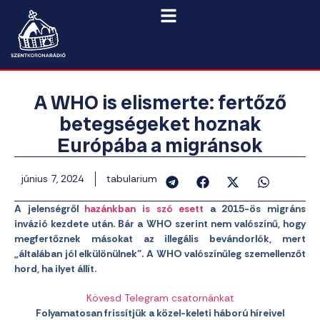
A WHO is elismerte: fertőző
betegségeket hoznak
Európába a migránsok
június 7, 2024
tabularium
A jelenségről
hazánkban is szó esett
a 2015-ös migráns
invázió kezdete után. Bár a WHO szerint nem valószínű, hogy
megfertőznek másokat az illegális bevándorlók, mert
„általában jól elkülönülnek”. A WHO valószínűleg szemellenzőt
hord, ha ilyet állít.
Kövesd Telegram csatornánkat
Folyamatosan frissítjük a közel-keleti háború híreivel