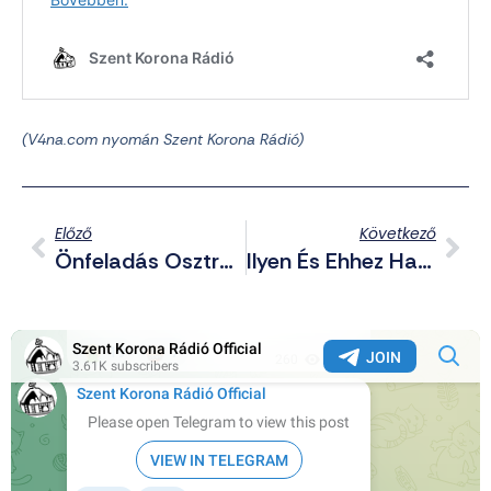
(V4na.com nyomán Szent Korona Rádió)
Előző
Következő
Önfeladás Osztrák Módra: Tilos Felolvasni Az Iskolában A Bibliából A Migránsok Miatt
Ilyen És Ehhez Hasonló Hamisítatlan Hírekért Kövess Minket Telegramon (2024.06.06-07.)