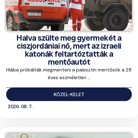
Halva szülte meg gyermekét a
ciszjordániai nő, mert az izraeli
katonák feltartóztatták a
mentőautót
Hiába próbálták megmenteni a palesztin mentősök a 28
éves eszméletlen ...
KÖZEL-KELET
2026. 08. 7.