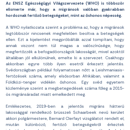
Az ENSZ Egészségügyi Világszervezete (WHO) is többször
elismerte már, hogy a migránsok valóban gyakrabban
hordoznak fertőző betegségeket, mint az őshonos népesség.
A WHO nyilatkozata szerint a probléma az, hogy a migránsok
legtöbbször nincsenek megfelelően beoltva a betegségek
ellen. Ezt a kijelentést megpróbálták azzal tompítani, hogy
annak viszont nem túl magas a valószínűsége, hogy
megfertőzzék a befogadóországok lakosságát, mivel azoktól
általában jól elkülönülnek, emelte ki a szervezet. Csakhogy
akkoriban egyre több ilyen esetről érkezett jelentés.
Svédországban például folyamatosan nőtt a Leishmaniasis-
fertőzések száma, amely elsősorban Afrikában, valamint a
Földközi-tenger vidékén őshonos. Egy svéd egyetem
közleménye szerint a megbetegedések száma főleg a 2015-
ös migránsáradat miatt emelkedett meg.
Emlékezetes, 2019-ben a jelentős migráns hátterű
lakossággal rendelkező brüsszeli Schaarbeek nevű kerület
akkori polgármestere, Bernard Clerfayt vizsgálatot rendelt el,
miután különböző, fertőző betegségekről érkeztek