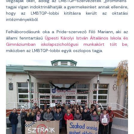
vegzálják őket, addig az LMBTQP-szervezetek „prominens”
tagjai vígan indoktrinálhatják a gyermekeinket annak ellenére,
hogy az LMBTQP-lobbi kitiltásra került az oktatási
intézményekből.
Felháborodásunk oka a Pride-szervező Filó Mariann, aki az
állami fenntartású
Újpesti Károlyi István Általános Iskola és
Gimnáziumban iskolapszichológusi munkakört tölt be
,
miközben az LMBTQP-lobbi egyik oszlopos tagja.