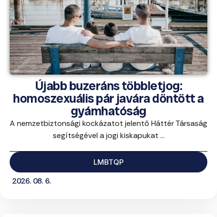
Újabb buzeráns többletjog:
homoszexuális pár javára döntött a
gyámhatóság
A nemzetbiztonsági kockázatot jelentő Háttér Társaság
segítségével a jogi kiskapukat ...
LMBTQP
2026. 08. 6.