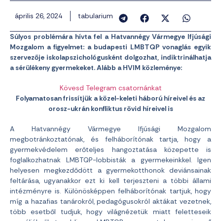
április 26, 2024
tabularium
Súlyos problémára hívta fel a Hatvannégy Vármegye Ifjúsági
Mozgalom a figyelmet: a budapesti LMBTQP vonaglás egyik
szervezője iskolapszichológusként dolgozhat, indiktrinálhatja
a sérülékeny gyermekeket. Alább a HVIM közleménye:
Kövesd Telegram csatornánkat
Folyamatosan frissítjük a közel-keleti háború híreivel és az
orosz-ukrán konfliktus rövid híreivel is
A Hatvannégy Vármegye Ifjúsági Mozgalom
megbotránkoztatónak, és felháborítónak tartja, hogy a
gyermekvédelem erőteljes hangoztatása közepette is
foglalkozhatnak LMBTQP-lobbisták a gyermekeinkkel. Igen
helyesen megkezdődött a gyermekotthonok deviánsainak
feltárása, ugyanakkor ezt ki kell terjeszteni a többi állami
intézményre is. Különösképpen felháborítónak tartjuk, hogy
míg a hazafias tanárokról, pedagógusokról aktákat vezetnek,
több esetből tudjuk, hogy világnézetük miatt feletteseik