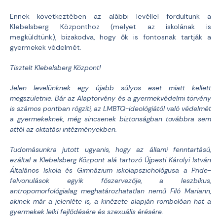
Ennek következtében az alábbi levéllel fordultunk a
Klebelsberg Központhoz (melyet az iskolának is
megküldtünk), bizakodva, hogy ők is fontosnak tartják a
gyermekek védelmét.
Tisztelt Klebelsberg Központ!
Jelen levelünknek egy újabb súlyos eset miatt kellett
megszületnie. Bár az Alaptörvény és a gyermekvédelmi törvény
is számos pontban rögzíti, az LMBTQ-ideológiától való védelmét
a gyermekeknek, még sincsenek biztonságban továbbra sem
attól az oktatási intézményekben.
Tudomásunkra jutott ugyanis, hogy az állami fenntartású,
ezáltal a Klebelsberg Központ alá tartozó Újpesti Károlyi István
Általános Iskola és Gimnázium iskolapszichológusa a Pride-
felvonulások egyik főszervezője, a leszbikus,
antropomorfológialag meghatározhatatlan nemű Filó Mariann,
akinek már a jelenléte is, a kinézete alapján rombolóan hat a
gyermekek lelki fejlődésére és szexuális érésére.