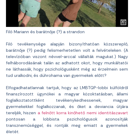
Filó Mariann és barátnője (?) a strandon
Filó tevékenysége alapján bizonyíthatóan közszereplő,
barátnője (?) pedig felismerhetetlen volt a felvételeken. (A
televízióban viszont névvel-arccal vállalták magukat.) Nagy
felháborodásának talán az adhatott okot, hogy munkáltatói
ne láthassák, hogy pszichológusként még az érzelmein sem
tud uralkodni, és dührohama van gyermekek előtt?
Elfogadhatatlannak tartjuk, hogy az LMBTQP-lobbi külföldről
finanszírozott ügynökei a magyar közoktatásban, állami
foglalkoztatottként tevékenykedhessenek, magyar
gyermekekkel foglalkozzanak, és őket a deviancia útjára
tereljék, hiszen
a felnőtt korra kinőhető nemi identitászavart
pontosan a lobbista pszichológusok azonosítják
transzneműséggel, és rontják meg emiatt a gyermekek
életét.