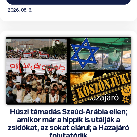
2026. 08. 6.
Húszi támadás Szaúd-Arábia ellen;
amikor már a hippik is utálják a
zsidókat, az sokat elárul; a Hazajáró
folytatódik