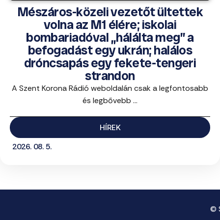
Mészáros-közeli vezetőt ültettek
volna az M1 élére; iskolai
bombariadóval „hálálta meg” a
befogadást egy ukrán; halálos
dróncsapás egy fekete-tengeri
strandon
A Szent Korona Rádió weboldalán csak a legfontosabb
és legbővebb ...
HÍREK
2026. 08. 5.
© 