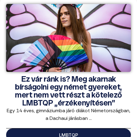
Ez vár ránk is? Meg akarnak
bírságolni egy német gyereket,
mert nem vett részt a kötelező
LMBTQP „érzékenyítésen”
Egy 14 éves, gimnáziumba járó diákot Németországban,
a Dachaui járásban ...
LMBTQP