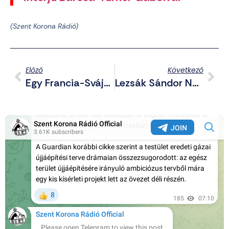
(Szent Korona Rádió)
Előző
Következő
Egy Francia-Svájci Írót 40 Nap Börtönre Ítéltek, Mert A ”dagadt Leszbikusnak” Nevezett Egy Dagadt Leszbikust
Lezsák Sándor Nehezen Szembesült Sékeljobboldaliságával