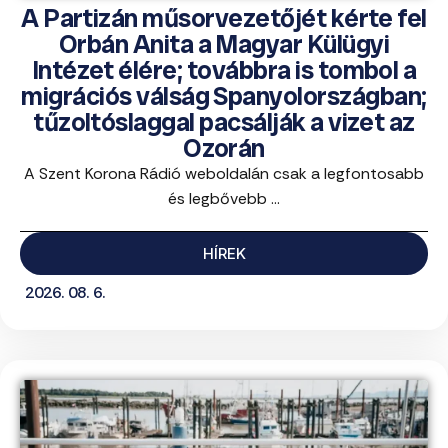
A Partizán műsorvezetőjét kérte fel
Orbán Anita a Magyar Külügyi
Intézet élére; továbbra is tombol a
migrációs válság Spanyolországban;
tűzoltóslaggal pacsálják a vizet az
Ozorán
A Szent Korona Rádió weboldalán csak a legfontosabb
és legbővebb ...
HÍREK
2026. 08. 6.