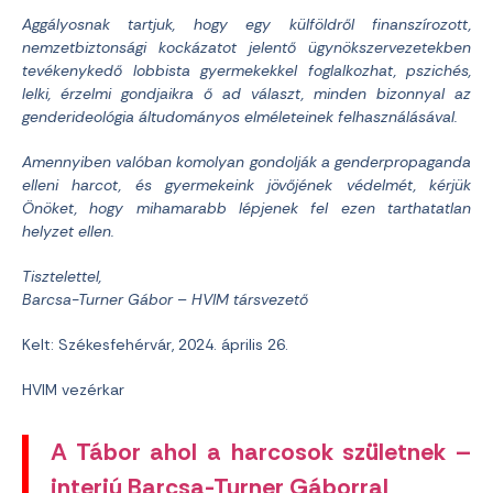
Aggályosnak tartjuk, hogy egy külföldről finanszírozott,
nemzetbiztonsági kockázatot jelentő ügynökszervezetekben
tevékenykedő lobbista gyermekekkel foglalkozhat, pszichés,
lelki, érzelmi gondjaikra ő ad választ, minden bizonnyal az
genderideológia áltudományos elméleteinek felhasználásával.
Amennyiben valóban komolyan gondolják a genderpropaganda
elleni harcot, és gyermekeink jövőjének védelmét, kérjük
Önöket, hogy mihamarabb lépjenek fel ezen tarthatatlan
helyzet ellen.
Tisztelettel,
Barcsa-Turner Gábor – HVIM társvezető
Kelt: Székesfehérvár, 2024. április 26.
HVIM vezérkar
A Tábor ahol a harcosok születnek –
interjú Barcsa-Turner Gáborral