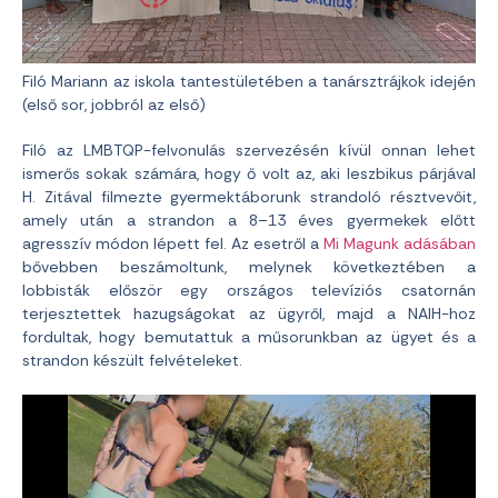
Filó Mariann az iskola tantestületében a tanársztrájkok idején
(első sor, jobbról az első)
Filó az LMBTQP-felvonulás szervezésén kívül onnan lehet
ismerős sokak számára, hogy ő volt az, aki leszbikus párjával
H. Zitával filmezte gyermektáborunk strandoló résztvevőit,
amely után a strandon a 8–13 éves gyermekek előtt
agresszív módon lépett fel. Az esetről a
Mi Magunk adásában
bővebben beszámoltunk, melynek következtében a
lobbisták először egy országos televíziós csatornán
terjesztettek hazugságokat az ügyről, majd a NAIH-hoz
fordultak, hogy bemutattuk a műsorunkban az ügyet és a
strandon készült felvételeket.