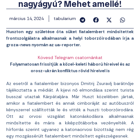
nagyágyú? Mehet amellé!
március 14, 2024
tabularium
Huszton egy születése óta süket fiatalembert minősítettek
frontszolgálatra alkalmasnak a helyi toborzóirodában írja a
groza-news nyomán az ua-reporter.
Kövesd Telegram csatornánkat
Folyamatosan frissítjük a közel-keleti háború híreivel és az
orosz-ukrán konfliktus rövid híreivel is
Az esetről a fiatalember bizonyos Dmitrij Zsuravlj barátnője
tájékoztatta a médiát. A kijevi nő elmondása szerint turista
busszal utaztak Kárpátaljára. Már Huszt közelében jártak,
amikor a fiatalembert és annak cimboráját az autóbuszról
kényszerrel szállították le és vitték a huszti toborzóirodára.
Ott az orvosi vizsgálat katonáskodásra alkalmasnak
minősítette és máris a kiképzőtáborba vezényelték. A
hírforrás szerint ugyanez a katonaorvosi bizottság nem rég
egy mozgássérült fiatalembert minősített egészségesnek.