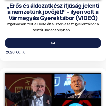
„Erős és áldozatkész ifjúság jelenti
a nemzetünk jövőjét!” – ilyen volt a
Vármegyés Gyerektábor (VIDEÓ)
Izgalmasan telt a HVIM által szervezett gyerektábor a
festői Badacsonyban, ...
64
2026. 08. 7.