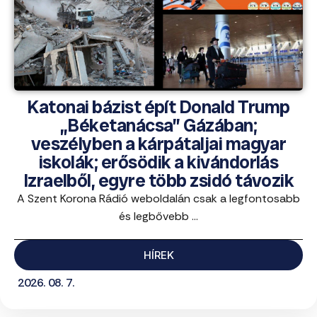
Katonai bázist épít Donald Trump
„Béketanácsa” Gázában;
veszélyben a kárpátaljai magyar
iskolák; erősödik a kivándorlás
Izraelből, egyre több zsidó távozik
A Szent Korona Rádió weboldalán csak a legfontosabb
és legbővebb ...
HÍREK
2026. 08. 7.