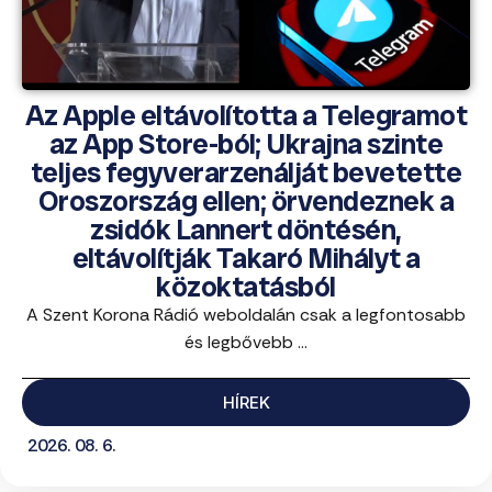
Az Apple eltávolította a Telegramot
az App Store-ból; Ukrajna szinte
teljes fegyverarzenálját bevetette
Oroszország ellen; örvendeznek a
zsidók Lannert döntésén,
eltávolítják Takaró Mihályt a
közoktatásból
A Szent Korona Rádió weboldalán csak a legfontosabb
és legbővebb ...
HÍREK
2026. 08. 6.