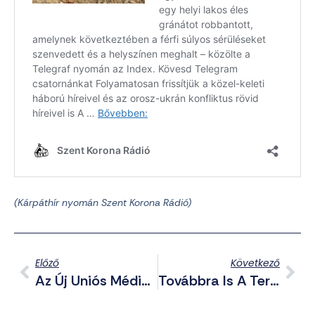
(Kárpáthír nyomán Szent Korona Rádió)
Előző
Következő
Az Új Uniós Médiatörvény Lehetővé Teszi A Felforgatást
Továbbra Is A Terroristáknak Áll Feljebb! Kínzással Vádolja Salis Apja Magyarországot