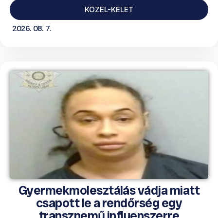
KÖZEL-KELET
2026. 08. 7.
Gyermekmolesztálás vádja miatt
csapott le a rendőrség egy
transznemű influenszerre