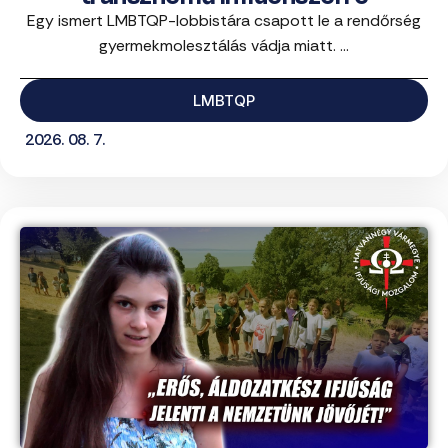
Egy ismert LMBTQP-lobbistára csapott le a rendőrség
gyermekmolesztálás vádja miatt. ...
LMBTQP
2026. 08. 7.