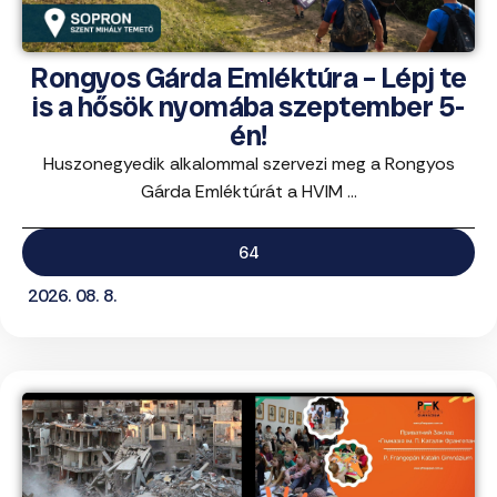
Rongyos Gárda Emléktúra – Lépj te
is a hősök nyomába szeptember 5-
én!
Huszonegyedik alkalommal szervezi meg a Rongyos
Gárda Emléktúrát a HVIM ...
64
2026. 08. 8.