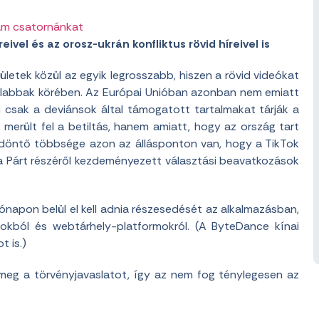
am csatornánkat
eivel és az orosz-ukrán konfliktus rövid híreivel is
ületek közül az egyik legrosszabb, hiszen a rövid videókat
atalabbak körében. Az Európai Unióban azonban nem emiatt
m csak a deviánsok által támogatott tartalmakat tárják a
merült fel a betiltás, hanem amiatt, hogy az ország tart
k döntő többsége azon az állásponton van, hogy a TikTok
a Párt részéről kezdeményezett választási beavatkozások
napon belül el kell adnia részesedését az alkalmazásban,
tokból és webtárhely-platformokról. (A ByteDance kínai
t is.)
meg a törvényjavaslatot, így az nem fog ténylegesen az