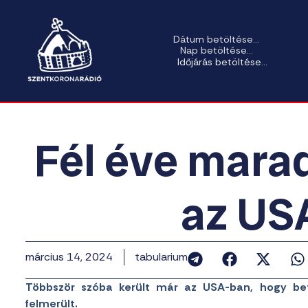
Dátum betöltése...
Nap betöltése...
Időjárás betöltése...
Fél éve mara
az US
március 14, 2024
tabularium
Többször szóba került már az USA-ban, hogy be
felmerült.