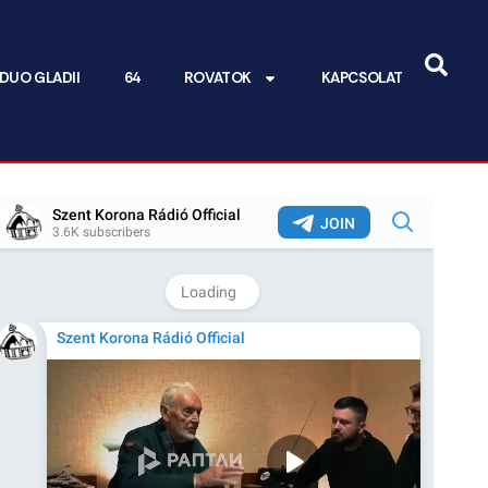
DUO GLADII
64
ROVATOK
KAPCSOLAT