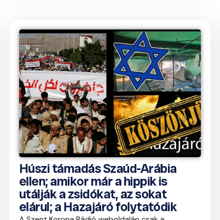
Húszi támadás Szaúd-Arábia
ellen; amikor már a hippik is
utálják a zsidókat, az sokat
elárul; a Hazajáró folytatódik
A Szent Korona Rádió weboldalán csak a