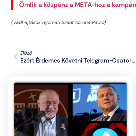
Ömlik a közpénz a META-hoz a kampán
(Vadhajtások nyomán Szent Korona Rádió)
Előző
Ezért Érdemes Követni Telegram-Csatornánkat (2024.03.13.)