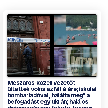
Mészáros-közeli vezetőt
ültettek volna az M1 élére; iskolai
bombariadóval „hálálta meg” a
befogadást egy ukrán; halálos
dróncsapás egy fekete-tengeri