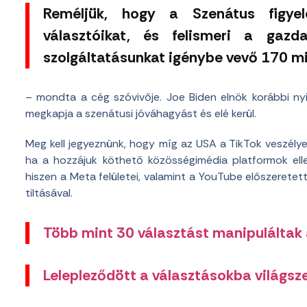
Reméljük, hogy a Szenátus figyel
választóikat, és felismeri a gazd
szolgáltatásunkat igénybe vevő 170 mil
– mondta a cég szóvivője. Joe Biden elnök korábbi nyil
megkapja a szenátusi jóváhagyást és elé kerül.
Meg kell jegyeznünk, hogy míg az USA a TikTok veszélyeir
ha a hozzájuk köthető közösségimédia platformok ell
hiszen a Meta felületei, valamint a YouTube előszeretet
tiltásával.
Több mint 30 választást manipuláltak az
Lelepleződött a választásokba világsz