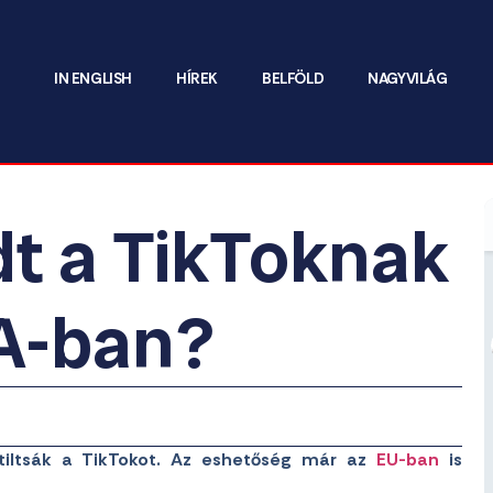
IN ENGLISH
HÍREK
BELFÖLD
NAGYVILÁG
dt a TikToknak
A-ban?
tiltsák a TikTokot. Az eshetőség már az
EU-ban
is