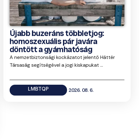
Újabb buzeráns többletjog:
homoszexuális pár javára
döntött a gyámhatóság
A nemzetbiztonsági kockázatot jelentő Háttér
Társaság segítségével a jogi kiskapukat ...
LMBTQP
2026. 08. 6.