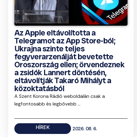
Az Apple eltávolította a
Telegramot az App Store-ból;
Ukrajna szinte teljes
fegyverarzenálját bevetette
Oroszország ellen; örvendeznek
a zsidók Lannert döntésén,
eltávolítják Takaró Mihályt a
közoktatásból
A Szent Korona Rádió weboldalán csak a
legfontosabb és legbővebb ...
HÍREK
2026. 08. 6.