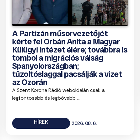
A Partizán műsorvezetőjét
kérte fel Orbán Anita a Magyar
Külügyi Intézet élére; továbbra is
tombol a migrációs válság
Spanyolországban;
tűzoltóslaggal pacsálják a vizet
az Ozorán
A Szent Korona Rádió weboldalán csak a
legfontosabb és legbővebb ...
HÍREK
2026. 08. 6.