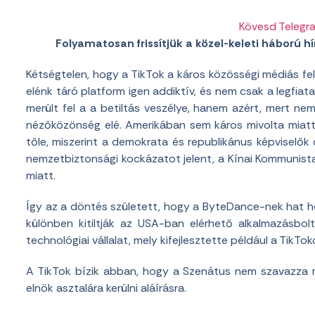
Kövesd Telegr
Folyamatosan frissítjük a közel-keleti háború hír
Kétségtelen, hogy a TikTok a káros közösségi médiás fel
elénk táró platform igen addiktív, és nem csak a legfi
merült fel a a betiltás veszélye, hanem azért, mert ne
nézőközönség elé. Amerikában sem káros mivolta miatt 
tőle, miszerint a demokrata és republikánus képviselő
nemzetbiztonsági kockázatot jelent, a Kínai Kommunist
miatt.
Így az a döntés született, hogy a ByteDance-nek hat hó
különben kitiltják az USA-ban elérhető alkalmazásbol
technológiai vállalat, mely kifejlesztette például a TikToko
A TikTok bízik abban, hogy a Szenátus nem szavazza 
elnök asztalára kerülni aláírásra.