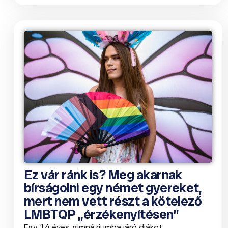
Ez vár ránk is? Meg akarnak
bírságolni egy német gyereket,
mert nem vett részt a kötelező
LMBTQP „érzékenyítésen”
Egy 14 éves, gimnáziumba járó diákot