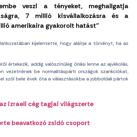
embe veszi a tényeket, meghallgatja
aságra, 7 millió kisvállalkozásra és a
lió amerikaira gyakorolt hatást”
atkozatában kijelentette, hogy aláírja a törvényt, ha az
ől értekezik, addig valószínűleg óriási lenne az ajvékolás,
en vezetnének be normalitáspárti országok szankciókat,
tel szól bele évek óta a választásokba a jobboldali pártok
 izraeli cég tagjai világszerte
erte beavatkozó zsidó csoport