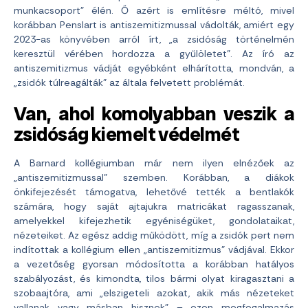
munkacsoport” élén. Ő azért is említésre méltó, mivel
korábban Penslart is antiszemitizmussal vádolták, amiért egy
2023-as könyvében arról írt, „a zsidóság történelmén
keresztül vérében hordozza a gyűlöletet”. Az író az
antiszemitizmus vádját egyébként elhárította, mondván, a
„zsidók túlreagálták” az általa felvetett problémát.
Van, ahol komolyabban veszik a
zsidóság kiemelt védelmét
A Barnard kollégiumban már nem ilyen elnézőek az
„antiszemitizmussal” szemben. Korábban, a diákok
önkifejezését támogatva, lehetővé tették a bentlakók
számára, hogy saját ajtajukra matricákat ragasszanak,
amelyekkel kifejezhetik egyéniségüket, gondolataikat,
nézeteiket. Az egész addig működött, míg a zsidók pert nem
indítottak a kollégium ellen „antiszemitizmus” vádjával. Ekkor
a vezetőség gyorsan módosította a korábban hatályos
szabályozást, és kimondta, tilos bármi olyat kiragasztani a
szobaajtóra, ami „elszigeteli azokat, akik más nézeteket
vallanak vagy másban hisznek” – ezen megfogalmazás