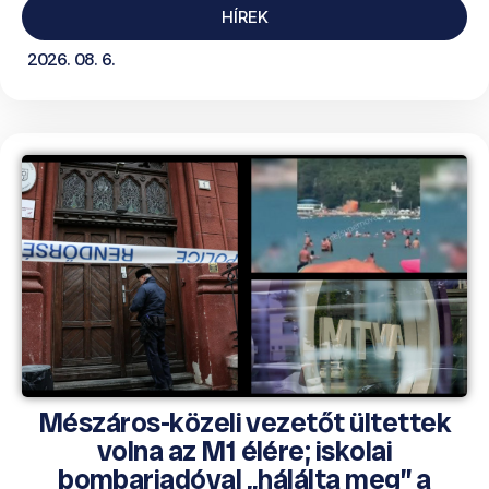
HÍREK
2026. 08. 6.
Mészáros-közeli vezetőt ültettek
volna az M1 élére; iskolai
bombariadóval „hálálta meg” a