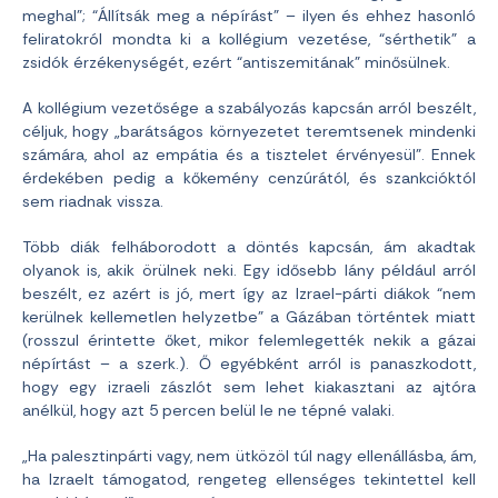
meghal”; “Állítsák meg a népírást” – ilyen és ehhez hasonló
feliratokról mondta ki a kollégium vezetése, “sérthetik” a
zsidók érzékenységét, ezért “antiszemitának” minősülnek.
A kollégium vezetősége a szabályozás kapcsán arról beszélt,
céljuk, hogy „barátságos környezetet teremtsenek mindenki
számára, ahol az empátia és a tisztelet érvényesül”. Ennek
érdekében pedig a kőkemény cenzúrától, és szankcióktól
sem riadnak vissza.
Több diák felháborodott a döntés kapcsán, ám akadtak
olyanok is, akik örülnek neki. Egy idősebb lány például arról
beszélt, ez azért is jó, mert így az Izrael-párti diákok “nem
kerülnek kellemetlen helyzetbe” a Gázában történtek miatt
(rosszul érintette őket, mikor felemlegették nekik a gázai
népírtást – a szerk.). Ő egyébként arról is panaszkodott,
hogy egy izraeli zászlót sem lehet kiakasztani az ajtóra
anélkül, hogy azt 5 percen belül le ne tépné valaki.
„Ha palesztinpárti vagy, nem ütközöl túl nagy ellenállásba, ám,
ha Izraelt támogatod, rengeteg ellenséges tekintettel kell