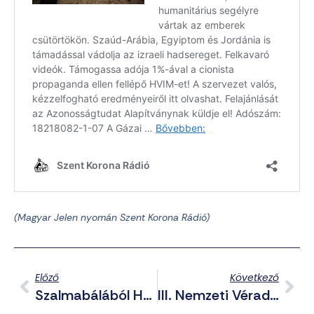
(
Magyar Jelen nyomán Szent Korona Rádió)
Előző
Következő
Szalmabálából Ház – Ennek A Székelyföldi Asztalosnak Sikerült
III. Nemzeti Véradás Esztergomban – Irányított Vér Milánnak