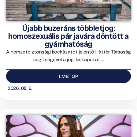
Újabb buzeráns többletjog:
homoszexuális pár javára döntött a
gyámhatóság
A nemzetbiztonsági kockázatot jelentő Háttér Társaság
segítségével a jogi kiskapukat ...
LMBTQP
2026. 08. 6.