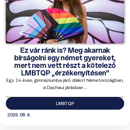
Ez vár ránk is? Meg akarnak
bírságolni egy német gyereket,
mert nem vett részt a kötelező
LMBTQP „érzékenyítésen”
Egy 14 éves, gimnáziumba járó diákot Németországban,
a Dachaui járásban ...
LMBTQP
2026. 08. 6.