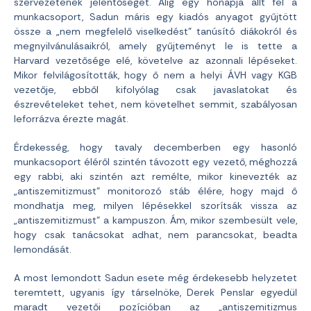
szervezetének jelentőségét. Alig egy hónapja állt fel a
munkacsoport, Sadun máris egy kiadós anyagot gyűjtött
össze a „nem megfelelő viselkedést” tanúsító diákokról és
megnyilvánulásaikról, amely gyűjteményt le is tette a
Harvard vezetősége elé, követelve az azonnali lépéseket.
Mikor felvilágosították, hogy ő nem a helyi ÁVH vagy KGB
vezetője, ebből kifolyólag csak javaslatokat és
észrevételeket tehet, nem követelhet semmit, szabályosan
leforrázva érezte magát.
Érdekesség, hogy tavaly decemberben egy hasonló
munkacsoport éléről szintén távozott egy vezető, méghozzá
egy rabbi, aki szintén azt remélte, mikor kinevezték az
„antiszemitizmust” monitorozó stáb élére, hogy majd ő
mondhatja meg, milyen lépésekkel szorítsák vissza az
„antiszemitizmust” a kampuszon. Ám, mikor szembesült vele,
hogy csak tanácsokat adhat, nem parancsokat, beadta
lemondását.
A most lemondott Sadun esete még érdekesebb helyzetet
teremtett, ugyanis így társelnöke, Derek Penslar egyedül
maradt vezetői pozícióban az „antiszemitizmus