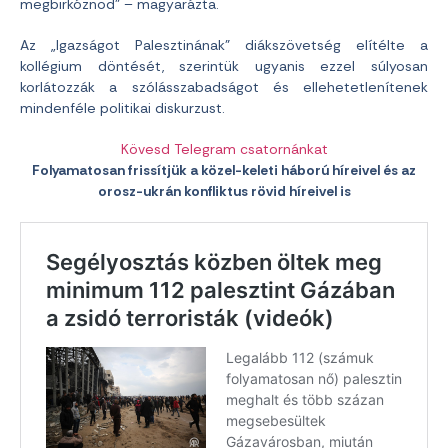
megbirkóznod” – magyarázta.
Az „Igazságot Palesztinának” diákszövetség elítélte a
kollégium döntését, szerintük ugyanis ezzel súlyosan
korlátozzák a szólásszabadságot és ellehetetlenítenek
mindenféle politikai diskurzust.
Kövesd Telegram csatornánkat
Folyamatosan frissítjük a közel-keleti háború híreivel és az
orosz-ukrán konfliktus rövid híreivel is