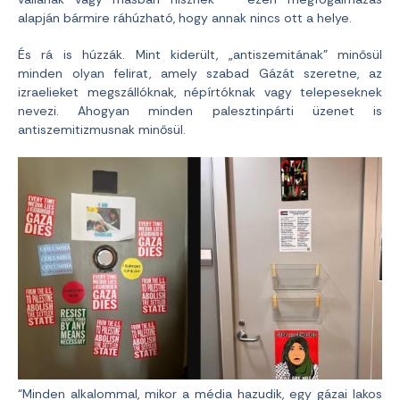
alapján bármire ráhúzható, hogy annak nincs ott a helye.
És rá is húzzák. Mint kiderült, „antiszemitának” minősül
minden olyan felirat, amely szabad Gázát szeretne, az
izraelieket megszállóknak, népírtóknak vagy telepeseknek
nevezi. Ahogyan minden palesztinpárti üzenet is
antiszemitizmusnak minősül.
“Minden alkalommal, mikor a média hazudik, egy gázai lakos