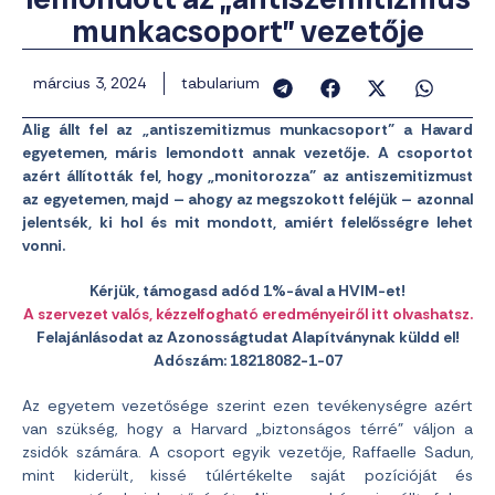
munkacsoport” vezetője
március 3, 2024
tabularium
Alig állt fel az „antiszemitizmus munkacsoport” a Havard
egyetemen, máris lemondott annak vezetője. A csoportot
azért állították fel, hogy „monitorozza” az antiszemitizmust
az egyetemen, majd – ahogy az megszokott feléjük – azonnal
jelentsék, ki hol és mit mondott, amiért felelősségre lehet
vonni.
Kérjük, támogasd adód 1%-ával a HVIM-et!
A szervezet valós, kézzelfogható eredményeiről itt olvashatsz.
Felajánlásodat az Azonosságtudat Alapítványnak küldd el!
Adószám: 18218082-1-07
Az egyetem vezetősége szerint ezen tevékenységre azért
van szükség, hogy a Harvard „biztonságos térré” váljon a
zsidók számára. A csoport egyik vezetője, Raffaelle Sadun,
mint kiderült, kissé túlértékelte saját pozícióját és