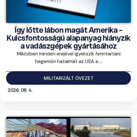
Így lőtte lábon magát Amerika –
Kulcsfontosságú alapanyag hiányzik
a vadászgépek gyártásához
Miközben minden erejével igyekszik fenntartani
hegemón hatalmát az USA a ...
MILITARIZÁLT ÖVEZET
2026. 08. 4.