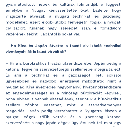
gyarmatosított népek és kultúrák fölmondják a függést,
amelybe a Nyugat kényszerítette őket. Észlelte, hogy
világszerte átveszik a nyugati technikát és gazdasági
modelleket, ezért előbb-utóbb fenyegetni fogják a nyugati
civilizációt. Kínának nagy szerepet szán, e forradalom
vezérének tekinti. Japántól is sokat vár.
– Ha Kína és Japán átvette a fausti civilizáció technikai
vívmányait, ők is faustivá váltak?
– Kína a bürokratikus hivatalnokrendszerébe, Japán pedig a
katonai, fegyelmi szervezettségű szellemébe integrálta ezt.
És ami a technikát és a gazdaságot illeti, sokszor
ügyesebben és nagyobb energiával működtetik, mint a
nyugatiak. Kína évezredes hagyományú hivatalnokrendszere
az engedelmességet és a minőségi bürokráciát képviseli;
noha ebben is vannak visszaélések, szerintük a bürokratikus
szellem többre vezethet, mint a szabadversenyes
megoldás. Japán pedig visszahatott a Nyugatra, hiszen a
nyugati cégek tőlük vették át a gazdaság katonai
szervezését; a nagy japán cégek úgy épülnek fel, mint egy