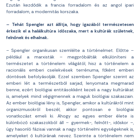
Ezután kezdődik a francia forradalom és az angol ipari
forradalom, a modernitás korszaka.
– Tehát Spengler azt állítja, hogy igazából természetesen
érkezik el a halálkultúra időszaka, mert a kultúrák születnek,
felnőnek és elhalnak.
– Spengler organikusan szemlélte a történelmet. Előtte –
például a marxisták – megpróbálták elkülöníteni a
természetet a történelem világától, hisz a történelem a
racionális emberi cselekvések terrénuma, főként emberi
döntések befolyásolják. Ezzel szemben Spengler szerint az
emberi lét a természetből sarjad, lenyomata megmarad
benne, ezért biológiai entitásokként kezeli a nagy kultúrákat
is, amelyek mind végigmennek a maguk biológiai szakaszain.
Az ember biológiai lény is, Spengler, amikor a kultúrákról mint
organizmusokról beszél, akkor pontosan e biológiai
vonatkozást emeli ki. Ahogy az egyes ember élete is
különböző szakaszokból áll – gyermek-, felnőtt-, időskor –,
úgy hasonló fázisai vannak a nagy történelmi egységeknek is,
amelyeket ő kultúrának nevez. Szerinte a történelem nem