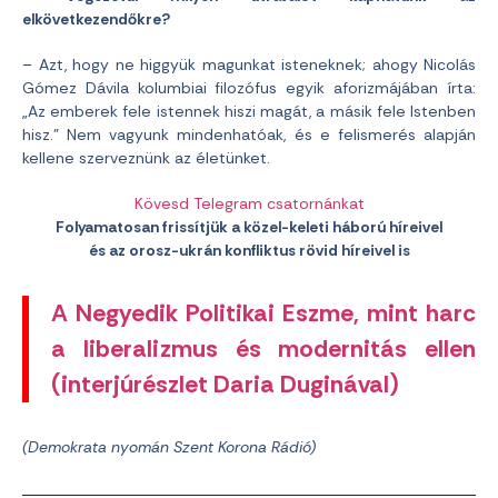
elkövetkezendőkre?
– Azt, hogy ne higgyük magunkat isteneknek; ahogy Nicolás
Gómez Dávila kolumbiai filozófus egyik aforizmájában írta:
„Az emberek fele istennek hiszi magát, a másik fele Istenben
hisz.” Nem vagyunk mindenhatóak, és e felismerés alapján
kellene szerveznünk az életünket.
Kövesd Telegram csatornánkat
Folyamatosan frissítjük a közel-keleti háború híreivel
és az orosz-ukrán konfliktus rövid híreivel is
A Negyedik Politikai Eszme, mint harc
a liberalizmus és modernitás ellen
(interjúrészlet Daria Duginával)
(Demokrata
nyomán Szent Korona Rádió)