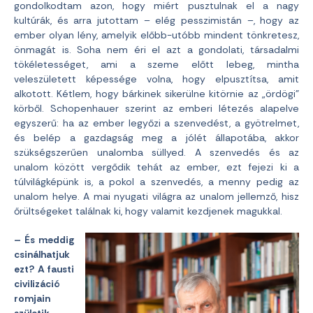
gondolkodtam azon, hogy miért pusztulnak el a nagy
kultúrák, és arra jutottam – elég pesszimistán –, hogy az
ember olyan lény, amelyik előbb-utóbb mindent tönkretesz,
önmagát is. Soha nem éri el azt a gondolati, társadalmi
tökéletességet, ami a szeme előtt lebeg, mintha
veleszületett képessége volna, hogy elpusztítsa, amit
alkotott. Kétlem, hogy bárkinek sikerülne kitörnie az „ördögi”
körből. Schopenhauer szerint az emberi létezés alapelve
egyszerű: ha az ember legyőzi a szenvedést, a gyötrelmet,
és belép a gazdagság meg a jólét állapotába, akkor
szükségszerűen unalomba süllyed. A szenvedés és az
unalom között vergődik tehát az ember, ezt fejezi ki a
túlvilágképünk is, a pokol a szenvedés, a menny pedig az
unalom helye. A mai nyugati világra az unalom jellemző, hisz
őrültségeket találnak ki, hogy valamit kezdjenek magukkal.
– És meddig
csinálhatjuk
ezt? A fausti
civilizáció
romjain