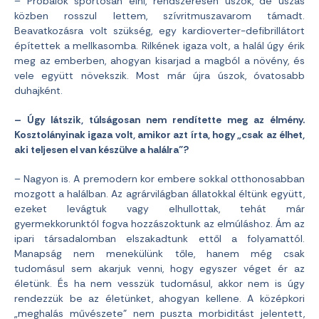
– Próbálok sportosan élni, rendszeresen úszok, de úszás
közben rosszul lettem, szívritmuszavarom támadt.
Beavatkozásra volt szükség, egy kardioverter-defibrillátort
építettek a mellkasomba. Rilkének igaza volt, a halál úgy érik
meg az emberben, ahogyan kisarjad a magból a növény, és
vele együtt növekszik. Most már újra úszok, óvatosabb
duhajként.
– Úgy látszik, túlságosan nem rendítette meg az élmény.
Kosztolányinak igaza volt, amikor azt írta, hogy „csak az élhet,
aki teljesen el van készülve a halálra”?
– Nagyon is. A premodern kor embere sokkal otthonosabban
mozgott a halálban. Az agrárvilágban állatokkal éltünk együtt,
ezeket levágtuk vagy elhullottak, tehát már
gyermekkorunktól fogva hozzászoktunk az elmúláshoz. Ám az
ipari társadalomban elszakadtunk ettől a folyamattól.
Manapság nem menekülünk tőle, hanem még csak
tudomásul sem akarjuk venni, hogy egyszer véget ér az
életünk. És ha nem vesszük tudomásul, akkor nem is úgy
rendezzük be az életünket, ahogyan kellene. A középkori
„meghalás művészete” nem puszta morbiditást jelentett,