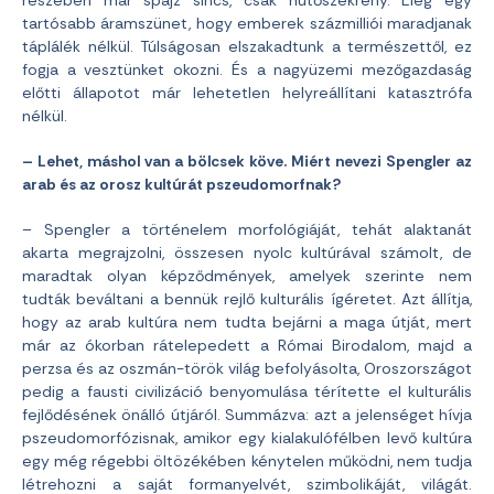
részében már spájz sincs, csak hűtőszekrény. Elég egy
tartósabb áramszünet, hogy emberek százmilliói maradjanak
táplálék nélkül. Túlságosan elszakadtunk a természettől, ez
fogja a vesztünket okozni. És a nagyüzemi mezőgazdaság
előtti állapotot már lehetetlen helyreállítani katasztrófa
nélkül.
– Lehet, máshol van a bölcsek köve. Miért nevezi Spengler az
arab és az orosz kultúrát pszeudomorfnak?
– Spengler a történelem morfológiáját, tehát alaktanát
akarta megrajzolni, összesen nyolc kultúrával számolt, de
maradtak olyan képződmények, amelyek szerinte nem
tudták beváltani a bennük rejlő kulturális ígéretet. Azt állítja,
hogy az arab kultúra nem tudta bejárni a maga útját, mert
már az ókorban rátelepedett a Római Birodalom, majd a
perzsa és az oszmán-török világ befolyásolta, Oroszországot
pedig a fausti civilizáció benyomulása térítette el kulturális
fejlődésének önálló útjáról. Summázva: azt a jelenséget hívja
pszeudomorfózisnak, amikor egy kialakulófélben levő kultúra
egy még régebbi öltözékében kénytelen működni, nem tudja
létrehozni a saját formanyelvét, szimbolikáját, világát.