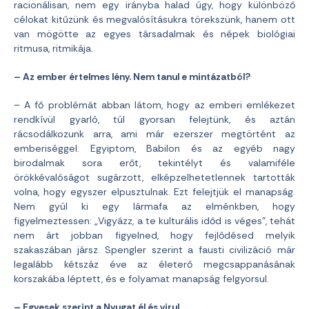
racionálisan, nem egy irányba halad úgy, hogy különböző
célokat kitűzünk és megvalósításukra törekszünk, hanem ott
van mögötte az egyes társadalmak és népek biológiai
ritmusa, ritmikája.
– Az ember értelmes lény. Nem tanul e mintázatból?
– A fő problémát abban látom, hogy az emberi emlékezet
rendkívül gyarló, túl gyorsan felejtünk, és aztán
rácsodálkozunk arra, ami már ezerszer megtörtént az
emberiséggel. Egyiptom, Babilon és az egyéb nagy
birodalmak sora erőt, tekintélyt és valamiféle
örökkévalóságot sugárzott, elképzelhetetlennek tartották
volna, hogy egyszer elpusztulnak. Ezt felejtjük el manapság.
Nem gyúl ki egy lármafa az elménkben, hogy
figyelmeztessen: „Vigyázz, a te kulturális időd is véges”, tehát
nem árt jobban figyelned, hogy fejlődésed melyik
szakaszában jársz. Spengler szerint a fausti civilizáció már
legalább kétszáz éve az életerő megcsappanásának
korszakába léptett, és e folyamat manapság felgyorsul.
– Egyesek szerint a Nyugat él és virul…