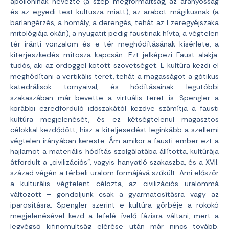
apollóninak nevezte (a szép megformáltság, az arányosság
és az egyedi test kultusza miatt), az arabot mágikusnak (a
barlangérzés, a homály, a derengés, tehát az Ezeregyéjszaka
mitológiája okán), a nyugatit pedig faustinak hívta, a végtelen
tér iránti vonzalom és e tér meghódításának kísérlete, a
kiterjeszkedés mítosza kapcsán. Ezt jelképezi Faust alakja:
tudós, aki az ördöggel kötött szövetséget. E kultúra kezdi el
meghódítani a vertikális teret, tehát a magasságot a gótikus
katedrálisok tornyaival, és hódításainak legutóbbi
szakaszában már bevette a virtuális teret is. Spengler a
korábbi ezredforduló időszakától kezdve számítja a fausti
kultúra megjelenését, és ez kétségtelenül magasztos
célokkal kezdődött, hisz a kiteljesedést leginkább a szellemi
végtelen irányában kereste. Ám amikor a fausti ember ezt a
hajlamot a materiális hódítás szolgálatába állította, kultúrája
átfordult a „civilizációs”, vagyis hanyatló szakaszba, és a XVII.
század végén a térbeli uralom formájává szűkült. Ami először
a kulturális végtelent célozta, az civilizációs uralommá
változott – gondoljunk csak a gyarmatosításra vagy az
iparosításra. Spengler szerint e kultúra görbéje a rokokó
megjelenésével kezd a lefelé ívelő fázisra váltani, mert a
legvégső kifinomultság elérése után már nincs tovább.