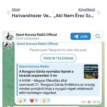
Előző
Következő
Hatvanötezer Vendégmunkást Hozna Idén Hazánkba A Kormány
„Aki Nem Érez Szégyent, Amikor Tudatosan Hazudik, Az Bármilyen Gazságra Képes”