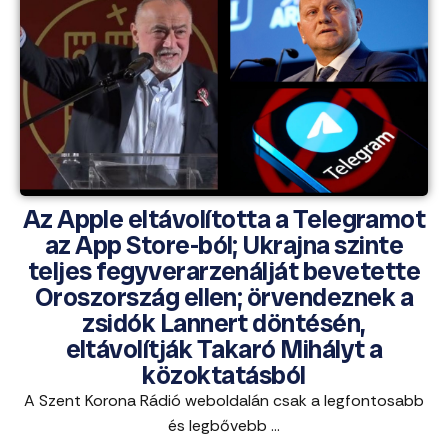
Az Apple eltávolította a Telegramot
az App Store-ból; Ukrajna szinte
teljes fegyverarzenálját bevetette
Oroszország ellen; örvendeznek a
zsidók Lannert döntésén,
eltávolítják Takaró Mihályt a
közoktatásból
A Szent Korona Rádió weboldalán csak a legfontosabb
és legbővebb ...