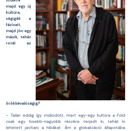
születik
majd egy új
kultúra,
végigéli a
fázisait,
majd jön egy
másik, tehát
rotál az
örökkévalóságig?
– Talán eddig így működött, mert egy-egy kultúra a Föld
csak egy kisebb-nagyobb részére terjedt ki, tehát ki
lehetett javítani a hibákat. Ám a globalizáció állapotába