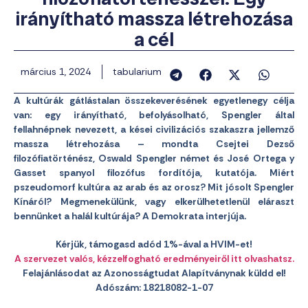
irányítható massza létrehozása
a cél
március 1, 2024
tabularium
A kultúrák gátlástalan összekeverésének egyetlenegy célja
van: egy irányítható, befolyásolható, Spengler által
fellahnépnek nevezett, a kései civilizációs szakaszra jellemző
massza létrehozása – mondta Csejtei Dezső
filozófiatörténész, Oswald Spengler német és José Ortega y
Gasset spanyol filozófus fordítója, kutatója. Miért
pszeudomorf kultúra az arab és az orosz? Mit jósolt Spengler
Kínáról? Megmenekülünk, vagy elkerülhetetlenül eláraszt
bennünket a halál kultúrája? A Demokrata interjúja.
Kérjük, támogasd adód 1%-ával a HVIM-et!
A szervezet valós, kézzelfogható eredményeiről itt olvashatsz.
Felajánlásodat az Azonosságtudat Alapítványnak küldd el!
Adószám: 18218082-1-07