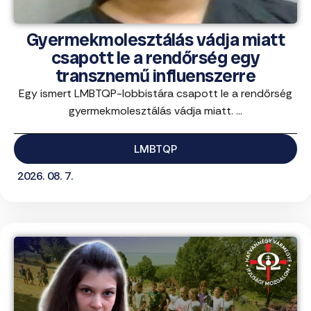
Gyermekmolesztálás vádja miatt
csapott le a rendőrség egy
transznemű influenszerre
Egy ismert LMBTQP-lobbistára csapott le a rendőrség
gyermekmolesztálás vádja miatt. ...
LMBTQP
2026. 08. 7.