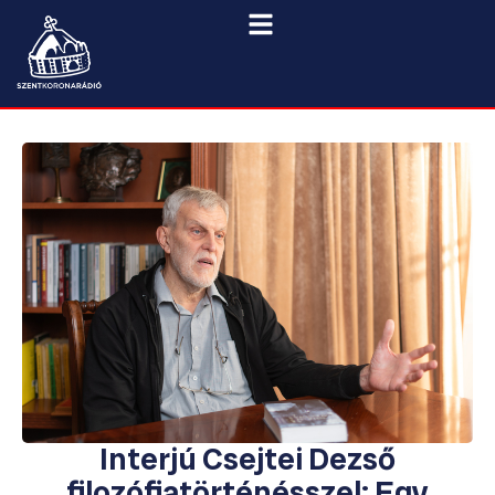
Interjú Csejtei Dezső
filozófiatörténésszel: Egy