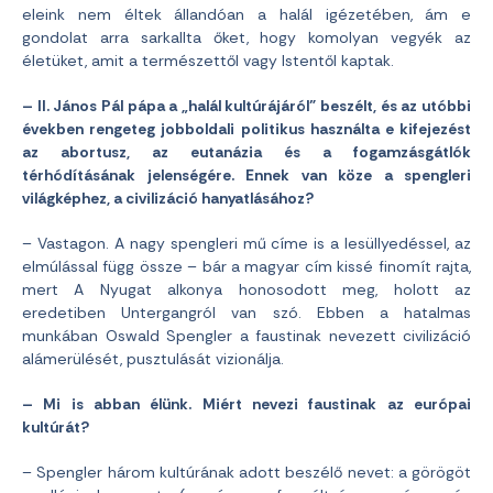
eleink nem éltek állandóan a halál igézetében, ám e
gondolat arra sarkallta őket, hogy komolyan vegyék az
életüket, amit a természettől vagy Istentől kaptak.
– II. János Pál pápa a „halál kultúrájáról” beszélt, és az utóbbi
években rengeteg jobboldali politikus használta e kifejezést
az abortusz, az eutanázia és a fogamzásgátlók
térhódításának jelenségére. Ennek van köze a spengleri
világképhez, a civilizáció hanyatlásához?
– Vastagon. A nagy spengleri mű címe is a lesüllyedéssel, az
elmúlással függ össze – bár a magyar cím kissé finomít rajta,
mert A Nyugat alkonya honosodott meg, holott az
eredetiben Untergangról van szó. Ebben a hatalmas
munkában Oswald Spengler a faustinak nevezett civilizáció
alámerülését, pusztulását vizionálja.
– Mi is abban élünk. Miért nevezi faustinak az európai
kultúrát?
– Spengler három kultúrának adott beszélő nevet: a görögöt