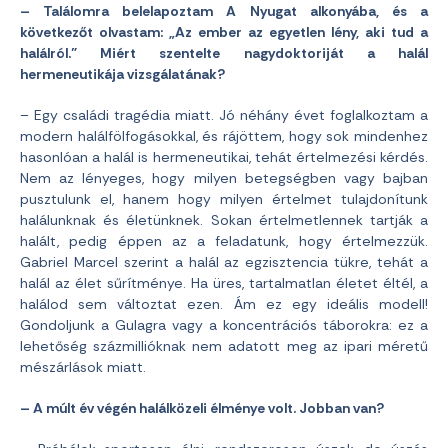
– Találomra belelapoztam A Nyugat alkonyába, és a
következőt olvastam: „Az ember az egyetlen lény, aki tud a
halálról.” Miért szentelte nagydoktoriját a halál
hermeneutikája vizsgálatának?
– Egy családi tragédia miatt. Jó néhány évet foglalkoztam a
modern halálfölfogásokkal, és rájöttem, hogy sok mindenhez
hasonlóan a halál is hermeneutikai, tehát értelmezési kérdés.
Nem az lényeges, hogy milyen betegségben vagy bajban
pusztulunk el, hanem hogy milyen értelmet tulajdonítunk
halálunknak és életünknek. Sokan értelmetlennek tartják a
halált, pedig éppen az a feladatunk, hogy értelmezzük.
Gabriel Marcel szerint a halál az egzisztencia tükre, tehát a
halál az élet sűrítménye. Ha üres, tartalmatlan életet éltél, a
halálod sem változtat ezen. Ám ez egy ideális modell!
Gondoljunk a Gulagra vagy a koncentrációs táborokra: ez a
lehetőség százmillióknak nem adatott meg az ipari méretű
mészárlások miatt.
– A múlt év végén halálközeli élménye volt. Jobban van?