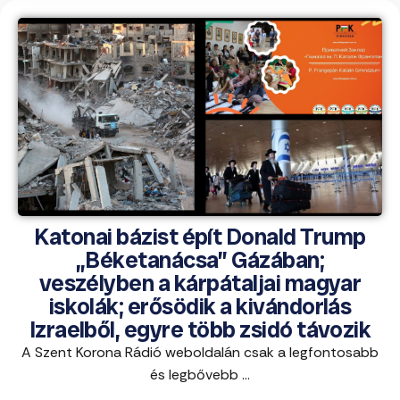
Katonai bázist épít Donald Trump
„Béketanácsa” Gázában;
veszélyben a kárpátaljai magyar
iskolák; erősödik a kivándorlás
Izraelből, egyre több zsidó távozik
A Szent Korona Rádió weboldalán csak a legfontosabb
és legbővebb ...