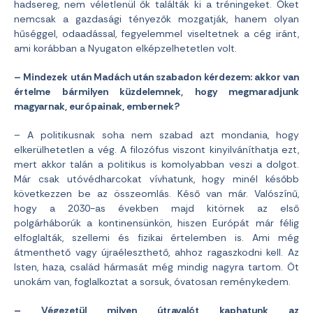
hadsereg, nem véletlenül ők találták ki a tréningeket. Őket
nemcsak a gazdasági tényezők mozgatják, hanem olyan
hűséggel, odaadással, fegyelemmel viseltetnek a cég iránt,
ami korábban a Nyugaton elképzelhetetlen volt.
– Mindezek után Madách után szabadon kérdezem: akkor van
értelme bármilyen küzdelemnek, hogy megmaradjunk
magyarnak, európainak, embernek?
– A politikusnak soha nem szabad azt mondania, hogy
elkerülhetetlen a vég. A filozófus viszont kinyilváníthatja ezt,
mert akkor talán a politikus is komolyabban veszi a dolgot.
Már csak utóvédharcokat vívhatunk, hogy minél később
következzen be az összeomlás. Késő van már. Valószínű,
hogy a 2030-as években majd kitörnek az első
polgárháborúk a kontinensünkön, hiszen Európát már félig
elfoglalták, szellemi és fizikai értelemben is. Ami még
átmenthető vagy újraéleszthető, ahhoz ragaszkodni kell. Az
Isten, haza, család hármasát még mindig nagyra tartom. Öt
unokám van, foglalkoztat a sorsuk, óvatosan reménykedem.
– Végezetül milyen útravalót kaphatunk az