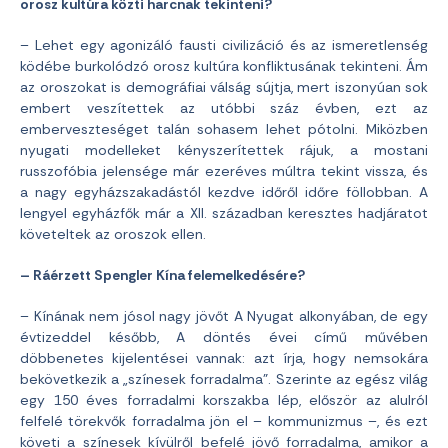
orosz kultúra közti harcnak tekinteni?
– Lehet egy agonizáló fausti civilizáció és az ismeretlenség
ködébe burkolódzó orosz kultúra konfliktusának tekinteni. Ám
az oroszokat is demográfiai válság sújtja, mert iszonyúan sok
embert veszítettek az utóbbi száz évben, ezt az
emberveszteséget talán sohasem lehet pótolni. Miközben
nyugati modelleket kényszerítettek rájuk, a mostani
russzofóbia jelensége már ezeréves múltra tekint vissza, és
a nagy egyházszakadástól kezdve időről időre föllobban. A
lengyel egyházfők már a XII. században keresztes hadjáratot
követeltek az oroszok ellen.
– Ráérzett Spengler Kína felemelkedésére?
– Kínának nem jósol nagy jövőt A Nyugat alkonyában, de egy
évtizeddel később, A döntés évei című művében
döbbenetes kijelentései vannak: azt írja, hogy nemsokára
bekövetkezik a „színesek forradalma”. Szerinte az egész világ
egy 150 éves forradalmi korszakba lép, először az alulról
felfelé törekvők forradalma jön el – kommunizmus –, és ezt
követi a színesek kívülről befelé jövő forradalma, amikor a