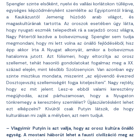
Spengler szinte elsőként, nyelvi és vallási korlátokon túllépve,
egységes képződményként szemlélte az Egyiptomtól Iránig,
a Kaukázustól Jemenig húzódó arab világot, és
magaskultúrának tartotta. Az oroszok esetében úgy látta,
hogy nyugati eszmék telepedtek rá a sarjadzó orosz világra,
Nagy Pétertől kezdve a bolsevizmusig. Spengler sem tudja
megmondani, hogy mi lett volna az önálló fejlődéséből, hisz
épp akkor írta A Nyugat alkonyát, amikor a bolsevizmus
hatalomra jutott. Azt fölismeri, hogy eltorzítja az orosz
szellemet, tehát hasonló gondolatokat fogalmaz meg a XX.
század elején, mint később Szolzsenyicin. Van azonban egy
szinte misztikus mondata, miszerint „az eljövendő évezred
Dosztojevszkij szellemiségét fogja kiteljesíteni”. Nagy rejtély,
hogy ez mit jelent. Lesz-e ebből valami keresztény
megújhodás, azzal párhuzamosan, hogy a Nyugaton
tönkremegy a keresztény szemlélet? Újjászületésként lehet
ezt elképzelni? Kívülről csak Putyin látszik, de hogy
kulturálisan mi zajlik a mélyben, azt nem tudjuk.
– Vlagyimir Putyin is azt vallja, hogy az orosz kultúra önálló
egység. A mostani háborút lehet a fausti civilizáció meg az