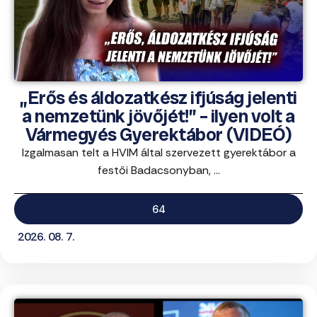
„Erős és áldozatkész ifjúság jelenti
a nemzetünk jövőjét!” – ilyen volt a
Vármegyés Gyerektábor (VIDEÓ)
Izgalmasan telt a HVIM által szervezett gyerektábor a
festői Badacsonyban, ...
64
2026. 08. 7.