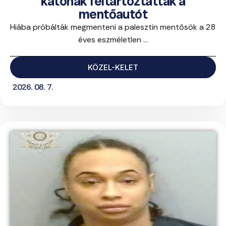
katonák feltartóztatták a
mentőautót
Hiába próbálták megmenteni a palesztin mentősök a 28
éves eszméletlen ...
KÖZEL-KELET
2026. 08. 7.