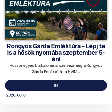
Rongyos Gárda Emléktúra – Lépj te
is a hősök nyomába szeptember 5-
én!
Huszonegyedik alkalommal szervezi meg a Rongyos
Gárda Emléktúrát a HVIM ...
64
2026. 08. 8.