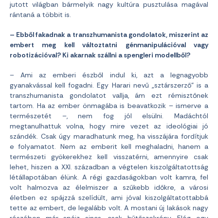
jutott világban bármelyik nagy kultúra pusztulása magával
rántaná a többit is.
– Ebből fakadnak a
transzhumanista gondolatok, miszerint az
embert meg kell változtatni génmanipulációval vagy
robotizációval? Ki akarnak szállni a spengleri modellből?
– Ami az emberi észből indul ki, azt a legnagyobb
gyanakvással kell fogadni. Egy Harari nevű „sztárszerző” is a
transzhumanista gondolatot vallja, ám ezt rémisztőnek
tartom. Ha az ember önmagába is beavatkozik – ismerve a
természetét –, nem fog jól elsülni. Madáchtól
megtanulhattuk volna, hogy mire vezet az ideológiai jó
szándék. Csak úgy maradhatunk meg, ha visszájára fordítjuk
e folyamatot. Nem az emberit kell meghaladni, hanem a
természeti gyökerekhez kell visszatérni, amennyire csak
lehet, hiszen a XXI. században a végtelen kiszolgáltatottság
létállapotában élünk. A régi gazdaságokban volt kamra, fel
volt halmozva az élelmiszer a szűkebb időkre, a városi
életben ez spájzzá szelídült, ami jóval kiszolgáltatottabbá
tette az embert, de legalább volt. A mostani új lakások nagy