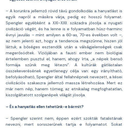
– A korunkra jellemző rövid távú gondolkodás a hanyatlást is
egyik napról a másikra várja, pedig ez hosszú folyamat.
Spengler egyébként a XXI–XXII. századra jósolja a nyugati
civilizáció végét, és ha lenne is e folyamatban húsz-harminc
évnyi javulás – mint amilyen a 60-as, 70-es években volt –,
az nem jelenti azt, hogy a tendencia megszűnne, hiszen jól
láttuk, a bőséges esztendők után a válságjelenségek csak
megerősödtek. Víziójában a fausti ember nem biológiai
értelemben pusztul el, hanem, ahogy írta, „a népek benső
formája szűnik meg létezni”. A kultúrák gátlástalan
összekeverésének egyetlenegy célja van: egy irányítható,
befolyásolható, Spengler által fellahnépnek nevezett, a kései
civilizációs szakaszra jellemző massza létrehozása. Mert ez
már nem nép, hanem tömeg, az etnikailag megfoghatatlan,
kiszolgáltatott szolganépek világát jósolja.
– És a hanyatlás ellen tehetünk-e bármit?
– Spengler szerint nem, éppen ezért szokták fatalistának
nevezni, mert sorsszerűnek tartja e folyamatot. Sokat