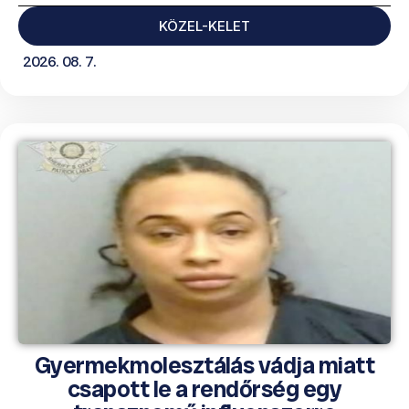
KÖZEL-KELET
2026. 08. 7.
Gyermekmolesztálás vádja miatt
csapott le a rendőrség egy