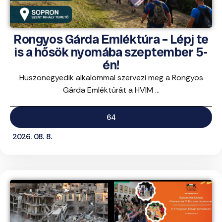
Rongyos Gárda Emléktúra – Lépj te
is a hősök nyomába szeptember 5-
én!
Huszonegyedik alkalommal szervezi meg a Rongyos
Gárda Emléktúrát a HVIM ...
64
2026. 08. 8.