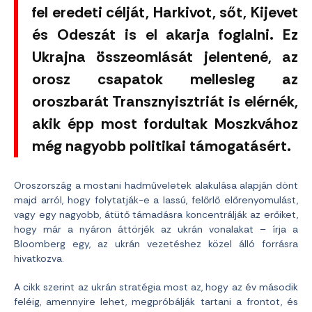
fel eredeti célját, Harkivot, sőt, Kijevet
és Odeszát is el akarja foglalni. Ez
Ukrajna összeomlását jelentené, az
orosz csapatok mellesleg az
oroszbarát Transznyisztriát is elérnék,
akik épp most fordultak Moszkvához
még nagyobb politikai támogatásért.
Oroszország a mostani hadműveletek alakulása alapján dönt
majd arról, hogy folytatják-e a lassú, felőrlő előrenyomulást,
vagy egy nagyobb, átütő támadásra koncentrálják az erőiket,
hogy már a nyáron áttörjék az ukrán vonalakat – írja a
Bloomberg egy, az ukrán vezetéshez közel álló forrásra
hivatkozva.
A cikk szerint az ukrán stratégia most az, hogy az év második
feléig, amennyire lehet, megpróbálják tartani a frontot, és