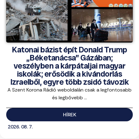
Katonai bázist épít Donald Trump
„Béketanácsa” Gázában;
veszélyben a kárpátaljai magyar
iskolák; erősödik a kivándorlás
Izraelből, egyre több zsidó távozik
A Szent Korona Rádió weboldalán csak a legfontosabb
és legbővebb ...
HÍREK
2026. 08. 7.