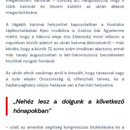
megerősített városnál – Szirszkij azt hangsúlyozza, hogy ő
több katonát és lőszert küldött az ukrán állások
megerősítésére.
A tágabb katonai helyzettel kapcsolatban a hivatalos
tájékoztatásban Kijev továbbra is óvatos, bár figyelemre
méltó, hogy a háború eleje óta Zelenszkij most először, a
napokban közölt adatot az ukrán katonai áldozatokról – más
kérdés, hogy a közölt 31 ezres szám irreálisan alacsony, ennél
már tavaly augusztusban is két-háromszoros becsléseket
közöltek nyugati források.
Az ukrán elnök vasárnap arról is beszélt, hogy tavasszal vagy
a nyár elején Oroszország új offenzívát tervez, és a
hadianyaghiány súlyos hatással van a harctéri helyzetre.
„Nehéz lesz a dolgunk a következő
hónapokban”
– utalt az amerikai segítség kongresszusi blokkolására és a