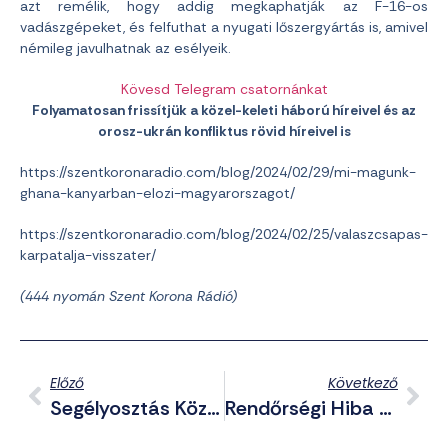
azt remélik, hogy addig megkaphatják az F-16-os
vadászgépeket, és felfuthat a nyugati lőszergyártás is, amivel
némileg javulhatnak az esélyeik.
Kövesd Telegram csatornánkat
Folyamatosan frissítjük a közel-keleti háború híreivel és az
orosz-ukrán konfliktus rövid híreivel is
https://szentkoronaradio.com/blog/2024/02/29/mi-magunk-
ghana-kanyarban-elozi-magyarorszagot/
https://szentkoronaradio.com/blog/2024/02/25/valaszcsapas-
karpatalja-visszater/
(444
nyomán Szent Korona Rádió)
Előző
Következő
Segélyosztás Közben Öltek Meg Minimum 112 Palesztint Gázában A Zsidó Terroristák (videók)
Rendőrségi Hiba Miatt Szökött Meg A Házi Őrizetből A Homokos Pedofil