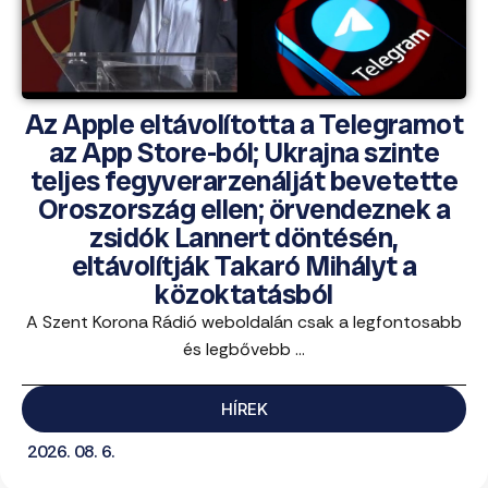
Az Apple eltávolította a Telegramot
az App Store-ból; Ukrajna szinte
teljes fegyverarzenálját bevetette
Oroszország ellen; örvendeznek a
zsidók Lannert döntésén,
eltávolítják Takaró Mihályt a
közoktatásból
A Szent Korona Rádió weboldalán csak a legfontosabb
és legbővebb ...
HÍREK
2026. 08. 6.