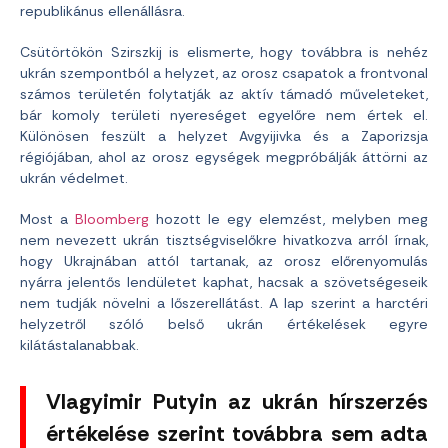
republikánus ellenállásra.
Csütörtökön Szirszkij is elismerte, hogy továbbra is nehéz
ukrán szempontból a helyzet, az orosz csapatok a frontvonal
számos területén folytatják az aktív támadó műveleteket,
bár komoly területi nyereséget egyelőre nem értek el.
Különösen feszült a helyzet Avgyijivka és a Zaporizsja
régiójában, ahol az orosz egységek megpróbálják áttörni az
ukrán védelmet.
Most a
Bloomberg
hozott le egy elemzést, melyben meg
nem nevezett ukrán tisztségviselőkre hivatkozva arról írnak,
hogy Ukrajnában attól tartanak, az orosz előrenyomulás
nyárra jelentős lendületet kaphat, hacsak a szövetségeseik
nem tudják növelni a lőszerellátást. A lap szerint a harctéri
helyzetről szóló belső ukrán értékelések egyre
kilátástalanabbak.
Vlagyimir Putyin az ukrán hírszerzés
értékelése szerint továbbra sem adta