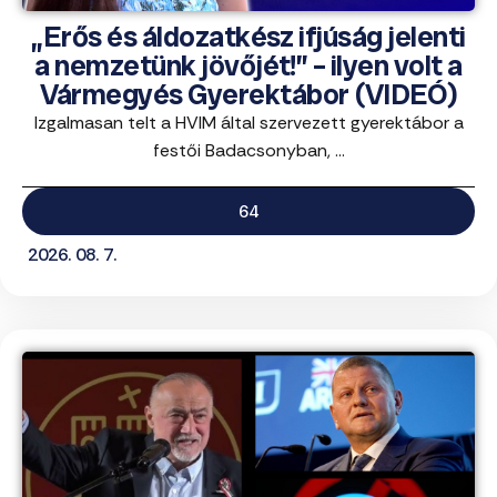
„Erős és áldozatkész ifjúság jelenti
a nemzetünk jövőjét!” – ilyen volt a
Vármegyés Gyerektábor (VIDEÓ)
Izgalmasan telt a HVIM által szervezett gyerektábor a
festői Badacsonyban, ...
64
2026. 08. 7.