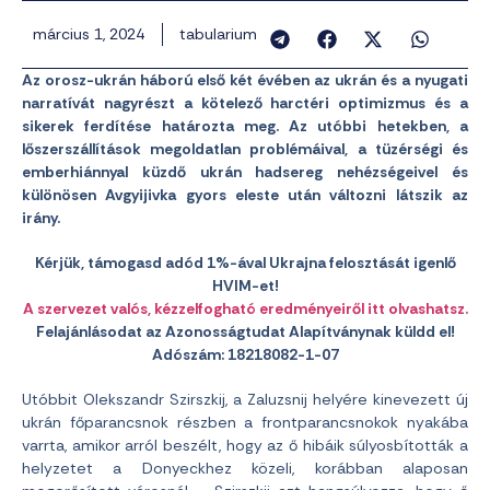
március 1, 2024
tabularium
Az orosz-ukrán háború első két évében az ukrán és a nyugati
narratívát nagyrészt a kötelező harctéri optimizmus és a
sikerek ferdítése határozta meg. Az utóbbi hetekben, a
lőszerszállítások megoldatlan problémáival, a tüzérségi és
emberhiánnyal küzdő ukrán hadsereg nehézségeivel és
különösen Avgyijivka gyors eleste után változni látszik az
irány.
Kérjük, támogasd adód 1%-ával Ukrajna felosztását igenlő
HVIM-et!
A szervezet valós, kézzelfogható eredményeiről itt olvashatsz.
Felajánlásodat az Azonosságtudat Alapítványnak küldd el!
Adószám: 18218082-1-07
Utóbbit Olekszandr Szirszkij, a Zaluzsnij helyére kinevezett új
ukrán főparancsnok részben a frontparancsnokok nyakába
varrta, amikor arról beszélt, hogy az ő hibáik súlyosbították a
helyzetet a Donyeckhez közeli, korábban alaposan