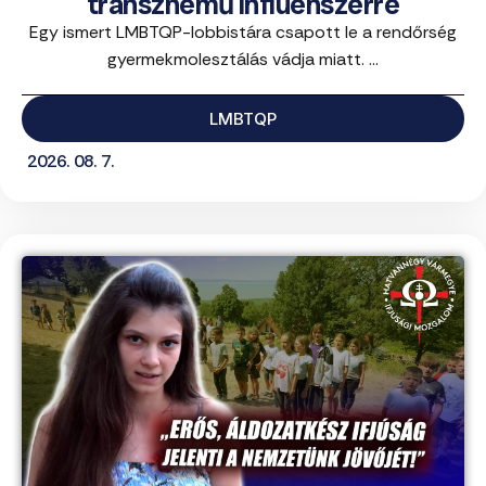
transznemű influenszerre
Egy ismert LMBTQP-lobbistára csapott le a rendőrség
gyermekmolesztálás vádja miatt. ...
LMBTQP
2026. 08. 7.