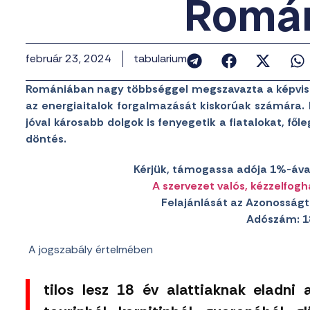
Romá
február 23, 2024
tabularium
Romániában nagy többséggel megszavazta a képvisel
az energiaitalok forgalmazását kiskorúak számára. 
jóval károsabb dolgok is fenyegetik a fiatalokat, fől
döntés.
Kérjük, támogassa adója 1%-ával
A szervezet valós, kézzelfogh
Felajánlását az Azonosságt
Adószám: 1
A jogszabály értelmében
tilos lesz 18 év alattiaknak eladni 