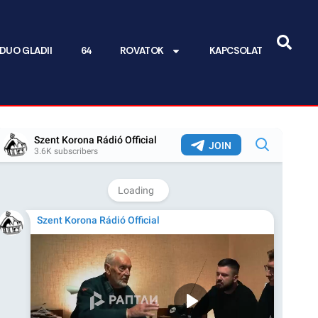
DUO GLADII
64
ROVATOK
KAPCSOLAT