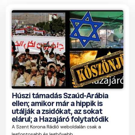
Húszi támadás Szaúd-Arábia
ellen; amikor már a hippik is
utálják a zsidókat, az sokat
elárul; a Hazajáró folytatódik
A Szent Korona Rádió weboldalán csak a
legfontosabb és legbővebb ...