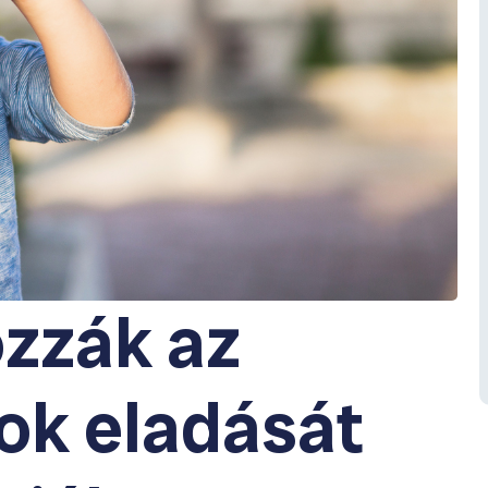
ozzák az
lok eladását