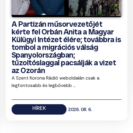
A Partizán műsorvezetőjét
kérte fel Orbán Anita a Magyar
Külügyi Intézet élére; továbbra is
tombol a migrációs válság
Spanyolországban;
tűzoltóslaggal pacsálják a vizet
az Ozorán
A Szent Korona Rádió weboldalán csak a
legfontosabb és legbővebb ...
HÍREK
2026. 08. 6.