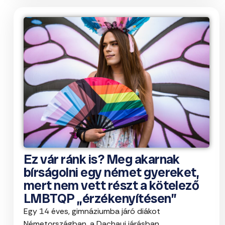
Ez vár ránk is? Meg akarnak
bírságolni egy német gyereket,
mert nem vett részt a kötelező
LMBTQP „érzékenyítésen”
Egy 14 éves, gimnáziumba járó diákot
Németországban, a Dachaui járásban ...