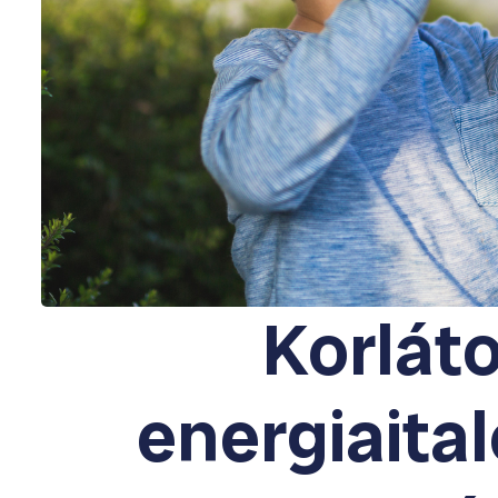
Korlát
energiaita