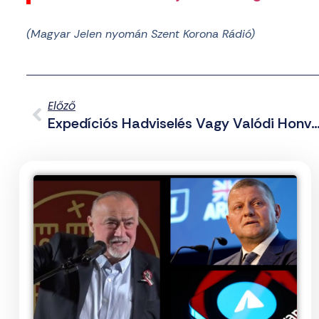
(Magyar Jelen nyomán Szent Korona Rádió)
Előző
Expedíciós Hadviselés Vagy Valódi Honvédelem? Novák Előd Kifejtése A Hader