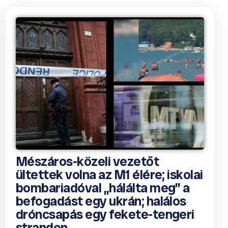
Mészáros-közeli vezetőt
ültettek volna az M1 élére; iskolai
bombariadóval „hálálta meg” a
befogadást egy ukrán; halálos
dróncsapás egy fekete-tengeri
strandon