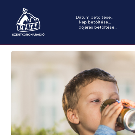
Dátum betöltése...
Nap betöltése...
Időjárás betöltése...