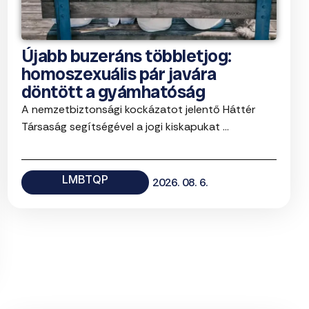
Újabb buzeráns többletjog:
homoszexuális pár javára
döntött a gyámhatóság
A nemzetbiztonsági kockázatot jelentő Háttér
Társaság segítségével a jogi kiskapukat ...
LMBTQP
2026. 08. 6.