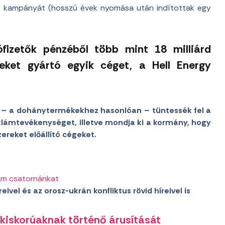
ló kampányát (hosszú évek nyomása után indítottak egy
fizetők pénzéből több mint 18 milliárd
keket gyártó egyik céget, a Hell Energy
 – a dohánytermékekhez hasonlóan – tüntessék fel a
eklámtevékenységet, illetve mondja ki a kormány, hogy
reket előállító cégeket.
am csatornánkat
eivel és az orosz-ukrán konfliktus rövid híreivel is
 kiskorúaknak történő árusítását