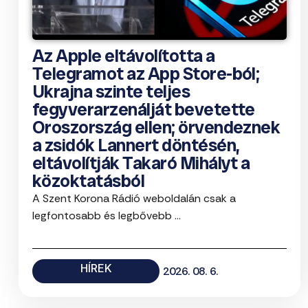
Az Apple eltávolította a
Telegramot az App Store-ból;
Ukrajna szinte teljes
fegyverarzenálját bevetette
Oroszország ellen; örvendeznek
a zsidók Lannert döntésén,
eltávolítják Takaró Mihályt a
közoktatásból
A Szent Korona Rádió weboldalán csak a
legfontosabb és legbővebb ...
HÍREK
2026. 08. 6.