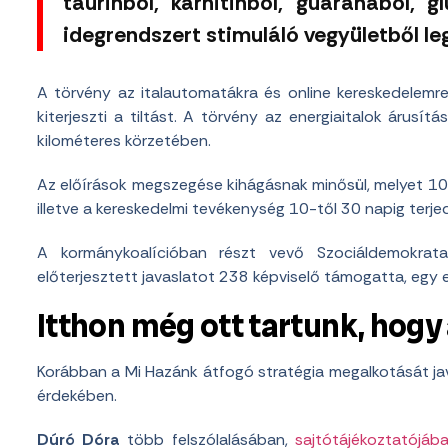
taurinból, karnitinból, guaranából, 
idegrendszert stimuláló vegyületből l
A törvény az italautomatákra és online kereskedelemre
kiterjeszti a tiltást. A törvény az energiaitalok árusít
kilométeres körzetében.
Az előírások megszegése kihágásnak minősül, melyet 100 é
illetve a kereskedelmi tevékenység 10-től 30 napig terje
A kormánykoalícióban részt vevő Szociáldemokrat
előterjesztett javaslatot 238 képviselő támogatta, egy 
Itthon még ott tartunk, hogy
Korábban a Mi Hazánk átfogó stratégia megalkotását ja
érdekében.
Dúró Dóra
több felszólalásában,
sajtótájékoztatójáb