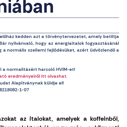
niában
őház kedden azt a törvénytervezetet, amely betiltja
Bár nyilvánvaló, hogy az energiaitalok fogyasztásánál
eg a normális szellemi fejlődésüket, azért üdvözlendő a
 a normalitásért harcoló HVIM-et!
ató eredményeiről itt olvashat.
udat Alapítványnak küldje el!
8218082-1-07
azokat az italokat, amelyek a koffeinből,