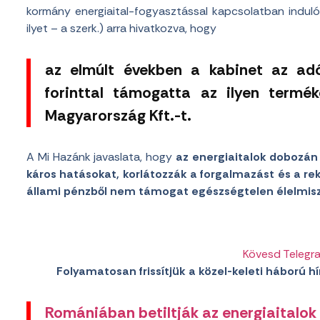
kormány energiaital-fogyasztással kapcsolatban indu
ilyet – a szerk.) arra hivatkozva, hogy
az elmúlt években a kabinet az adó
forinttal támogatta az ilyen termé
Magyarország Kft.-t.
A Mi Hazánk javaslata, hogy
az energiaitalok dobozán
káros hatásokat, korlátozzák a forgalmazást és a r
állami pénzből nem támogat egészségtelen élelmisze
Kövesd Telegr
Folyamatosan frissítjük a közel-keleti háború hír
Romániában betiltják az energiaitalok