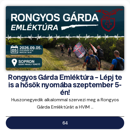
Rongyos Gárda Emléktúra – Lépj te
is a hősök nyomába szeptember 5-
én!
Huszonegyedik alkalommal szervezi meg a Rongyos
Gárda Emléktúrát a HVIM ...
64