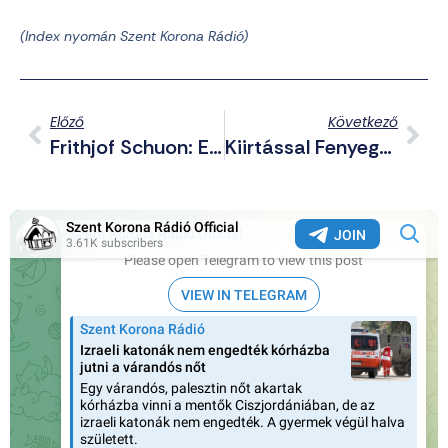
(Index
nyomán Szent Korona Rádió)
Előző
Következő
Frithjof Schuon: Embernek Lenni Annyi, Mint Tudni (II. Részlet)
Kiirtással Fenyegették Meg Az Egész Mi Hazánk Parlamenti Frakciót Az Ukránok