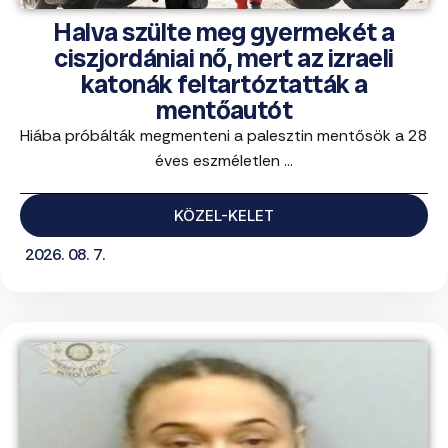
Halva szülte meg gyermekét a
ciszjordániai nő, mert az izraeli
katonák feltartóztatták a
mentőautót
Hiába próbálták megmenteni a palesztin mentősök a 28
éves eszméletlen ...
KÖZEL-KELET
2026. 08. 7.