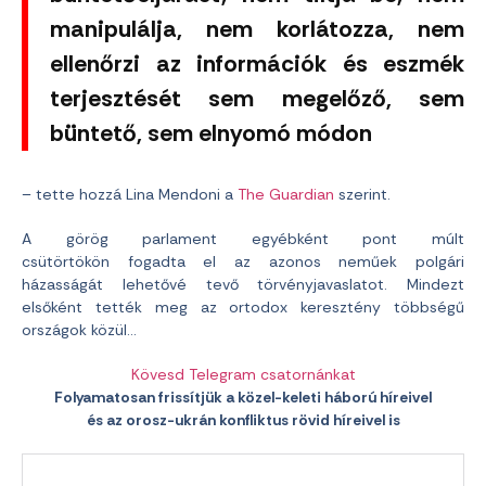
manipulálja, nem korlátozza, nem
ellenőrzi az információk és eszmék
terjesztését sem megelőző, sem
büntető, sem elnyomó módon
– tette hozzá Lina Mendoni a
The Guardian
szerint.
A görög parlament egyébként pont múlt
csütörtökön fogadta el az azonos neműek polgári
házasságát lehetővé tevő törvényjavaslatot. Mindezt
elsőként tették meg az ortodox keresztény többségű
országok közül…
Kövesd Telegram csatornánkat
Folyamatosan frissítjük a közel-keleti háború híreivel
és az orosz-ukrán konfliktus rövid híreivel is