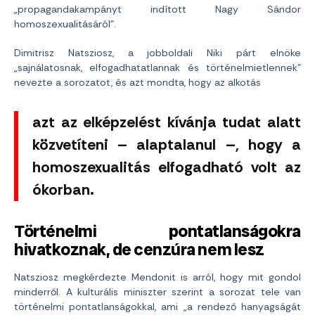
„propagandakampányt indított Nagy Sándor
homoszexualitásáról”.
Dimitrisz Natsziosz, a jobboldali Niki párt elnöke
„sajnálatosnak, elfogadhatatlannak és történelmietlennek”
nevezte a sorozatot, és azt mondta, hogy az alkotás
azt az elképzelést kívánja tudat alatt
közvetíteni – alaptalanul –, hogy a
homoszexualitás elfogadható volt az
ókorban.
Történelmi pontatlanságokra
hivatkoznak, de cenzúra nem lesz
Natsziosz megkérdezte Mendonit is arról, hogy mit gondol
minderről. A kulturális miniszter szerint a sorozat tele van
történelmi pontatlanságokkal, ami „a rendező hanyagságát