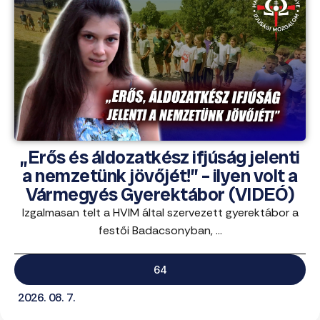
„Erős és áldozatkész ifjúság jelenti
a nemzetünk jövőjét!” – ilyen volt a
Vármegyés Gyerektábor (VIDEÓ)
Izgalmasan telt a HVIM által szervezett gyerektábor a
festői Badacsonyban, ...
64
2026. 08. 7.