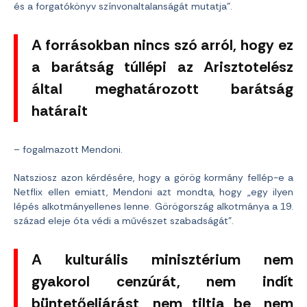
és a forgatókönyv színvonaltalanságát mutatja”.
A forrásokban nincs szó arról, hogy ez
a barátság túllépi az Arisztotelész
által meghatározott barátság
határait
– fogalmazott Mendoni.
Natsziosz azon kérdésére, hogy a görög kormány fellép-e a
Netflix ellen emiatt, Mendoni azt mondta, hogy „egy ilyen
lépés alkotmányellenes lenne. Görögország alkotmánya a 19.
század eleje óta védi a művészet szabadságát”.
A kulturális minisztérium nem
gyakorol cenzúrát, nem indít
büntetőeljárást, nem tiltja be, nem