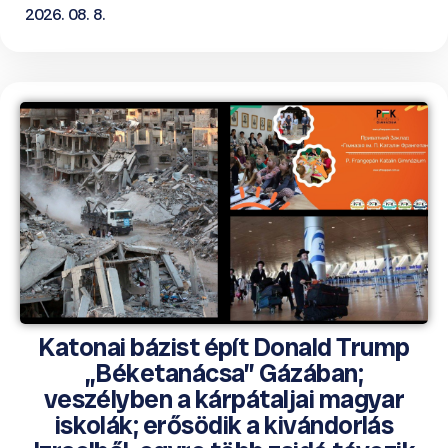
2026. 08. 8.
Katonai bázist épít Donald Trump
„Béketanácsa” Gázában;
veszélyben a kárpátaljai magyar
iskolák; erősödik a kivándorlás