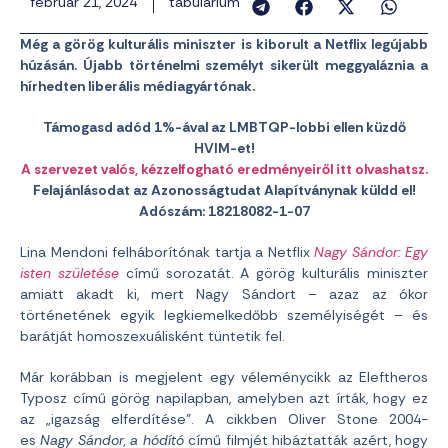
február 21, 2024
tabularium
Még a görög kulturális miniszter is kiborult a Netflix legújabb
húzásán. Újabb történelmi személyt sikerült meggyaláznia a
hírhedten liberális médiagyártónak.
Támogasd adód 1%-ával az LMBTQP-lobbi ellen küzdő
HVIM-et!
A szervezet valós, kézzelfogható eredményeiről itt olvashatsz.
Felajánlásodat az Azonosságtudat Alapítványnak küldd el!
Adószám: 18218082-1-07
Lina Mendoni felháborítónak tartja a Netflix
Nagy Sándor: Egy
isten születése
című sorozatát. A görög kulturális miniszter
amiatt akadt ki, mert Nagy Sándort – azaz az ókor
történetének egyik legkiemelkedőbb személyiségét – és
barátját homoszexuálisként tüntetik fel.
Már korábban is megjelent egy véleménycikk az Eleftheros
Typosz című görög napilapban, amelyben azt írták, hogy ez
az „igazság elferdítése”. A cikkben Oliver Stone 2004-
es
Nagy Sándor, a hódító
című filmjét hibáztatták azért, hogy