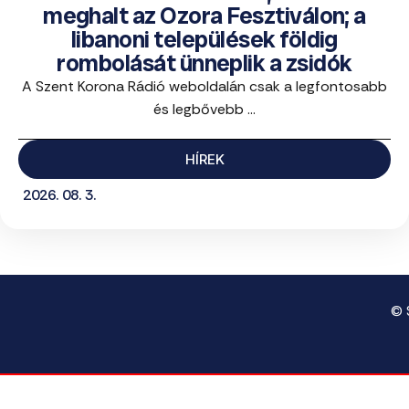
meghalt az Ozora Fesztiválon; a
libanoni települések földig
rombolását ünneplik a zsidók
A Szent Korona Rádió weboldalán csak a legfontosabb
és legbővebb ...
HÍREK
2026. 08. 3.
© 