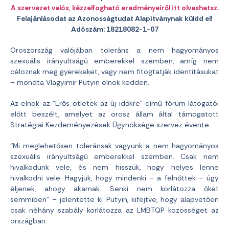
A szervezet valós, kézzelfogható eredményeiről itt olvashatsz.
Felajánlásodat az Azonosságtudat Alapítványnak küldd el!
Adószám: 18218082-1-07
Oroszország valójában toleráns a nem hagyományos
szexuális irányultságú emberekkel szemben, amíg nem
céloznak meg gyerekeket, vagy nem fitogtatják identitásukat
– mondta Vlagyimir Putyin elnök kedden.
Az elnök az “Erős ötletek az új időkre” című fórum látogatói
előtt beszélt, amelyet az orosz állam által támogatott
Stratégiai Kezdeményezések Ügynöksége szervez évente.
“Mi meglehetősen toleránsak vagyunk a nem hagyományos
szexuális irányultságú emberekkel szemben. Csak nem
hivalkodunk vele, és nem hisszük, hogy helyes lenne
hivalkodni vele. Hagyjuk, hogy mindenki – a felnőttek – úgy
éljenek, ahogy akarnak. Senki nem korlátozza őket
semmiben” – jelentette ki Putyin, kifejtve, hogy alapvetően
csak néhány szabály korlátozza az LMBTQP közösséget az
országban.