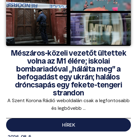
Mészáros-közeli vezetőt ültettek
volna az M1 élére; iskolai
bombariadóval „hálálta meg” a
befogadást egy ukrán; halálos
dróncsapás egy fekete-tengeri
strandon
A Szent Korona Rádió weboldalán csak a legfontosabb
és legbővebb ...
HÍREK
2026. 08. 5.