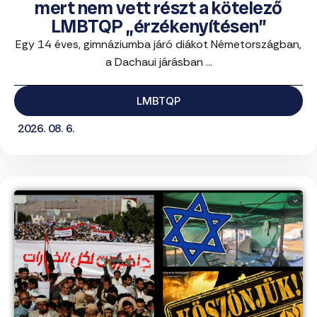
mert nem vett részt a kötelező
LMBTQP „érzékenyítésen”
Egy 14 éves, gimnáziumba járó diákot Németországban,
a Dachaui járásban ...
LMBTQP
2026. 08. 6.