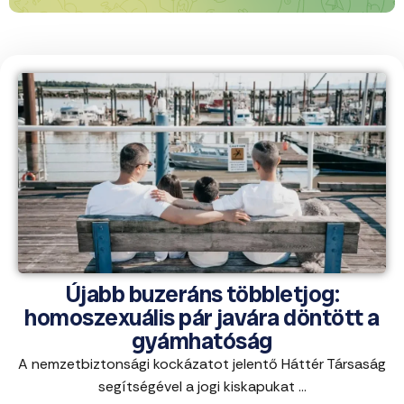
Újabb buzeráns többletjog:
homoszexuális pár javára döntött a
gyámhatóság
A nemzetbiztonsági kockázatot jelentő Háttér Társaság
segítségével a jogi kiskapukat ...