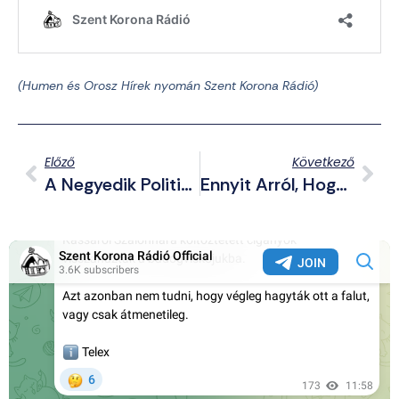
(Humen és Orosz Hírek
nyomán Szent Korona Rádió)
Előző
Következő
A Negyedik Politikai Eszme, Mint Harc A Liberalizmus És Modernitás Ellen (interjúrészlet Daria Duginával)
Ennyit Arról, Hogy Kimaradunk A Háborúból: A NATO Katonái Zsoldosnak Álcázva Harcolnak Ukrajnában