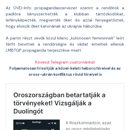
Az OVD-Info propagandaszervezet szerint a rendőrök a
padlóra kényszerítették a klubban tartózkodókat,
lefényképezték, megverték őket és azzal fenyegetőztek,
hogy elviszik őket katonának az ukrajnai háborúba.
A partin részt vevők közül kilenc „különösen femininnek” leírt
férfit bevittek a rendőrségre és vádat emeltek ellenük
LMBTQP propaganda terjesztése miatt.
Kövesd Telegram csatornánkat
Folyamatosan frissítjük a közel-keleti háború híreivel és az
orosz-ukrán konfliktus rövid híreivel is