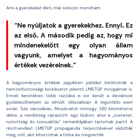
Ami a gyerekeket illeti, már sokszor mondtam:
“Ne nyúljatok a gyerekekhez. Ennyi. Ez
az első. A második pedig az, hogy mi
mindenekelőtt egy olyan állam
vagyunk, amelyet a hagyományos
értékek vezérelnek.”
A hagyományos értékek jegyében például betiltották a
nemzetbiztonsági kockázatot jelentő LMBTQP mozgalmat is.
Ennek keretében több razziára is sor került a deviánsok
gyülekezőhelyein az elmúlt időszakban. A legutóbbi eset
során Tula városában, Moszkvától mintegy 180 kilométerre
délre, a rendőrség rajtaütött egy klubon, ahol a „szeretet,
nyitottság és szexualitás” tematikájában tartottak partit. A
résztvevőket LMBTQP propaganda terjesztésével vádolták
meg, volt, akit kihurcoltak a hóba és megverték.