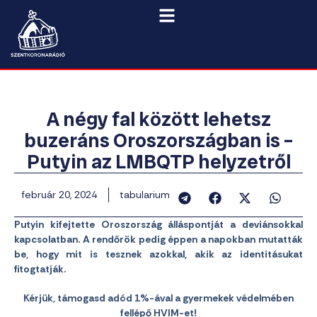
A négy fal között lehetsz
buzeráns Oroszországban is –
Putyin az LMBQTP helyzetről
február 20, 2024
tabularium
Putyin kifejtette Oroszország álláspontját a deviánsokkal
kapcsolatban. A rendőrök pedig éppen a napokban mutatták
be, hogy mit is tesznek azokkal, akik az identitásukat
fitogtatják.
Kérjük, támogasd adód 1%-ával a gyermekek védelmében
fellépő HVIM-et!