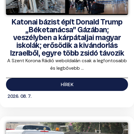
Katonai bázist épít Donald Trump
„Béketanácsa” Gázában;
veszélyben a kárpátaljai magyar
iskolák; erősödik a kivándorlás
Izraelből, egyre több zsidó távozik
A Szent Korona Rádió weboldalán csak a legfontosabb
és legbővebb ...
HÍREK
2026. 08. 7.