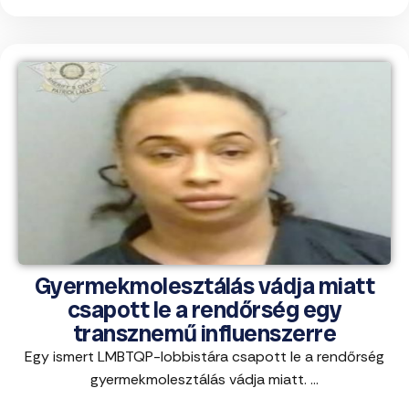
Gyermekmolesztálás vádja miatt
csapott le a rendőrség egy
transznemű influenszerre
Egy ismert LMBTQP-lobbistára csapott le a rendőrség
gyermekmolesztálás vádja miatt. ...