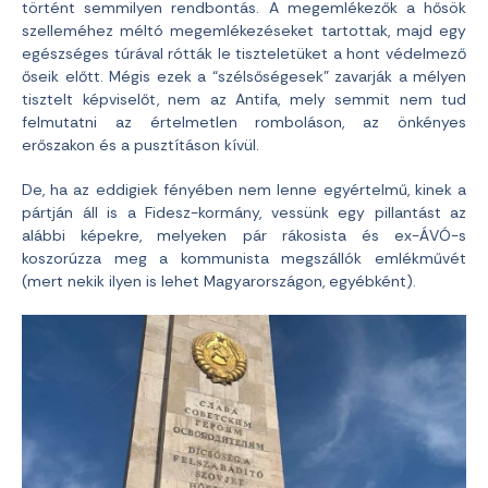
történt semmilyen rendbontás. A megemlékezők a hősök
szelleméhez méltó megemlékezéseket tartottak, majd egy
egészséges túrával rótták le tiszteletüket a hont védelmező
őseik előtt. Mégis ezek a “szélsőségesek” zavarják a mélyen
tisztelt képviselőt, nem az Antifa, mely semmit nem tud
felmutatni az értelmetlen romboláson, az önkényes
erőszakon és a pusztításon kívül.
De, ha az eddigiek fényében nem lenne egyértelmű, kinek a
pártján áll is a Fidesz-kormány, vessünk egy pillantást az
alábbi képekre, melyeken pár rákosista és ex-ÁVÓ-s
koszorúzza meg a kommunista megszállók emlékművét
(mert nekik ilyen is lehet Magyarországon, egyébként).