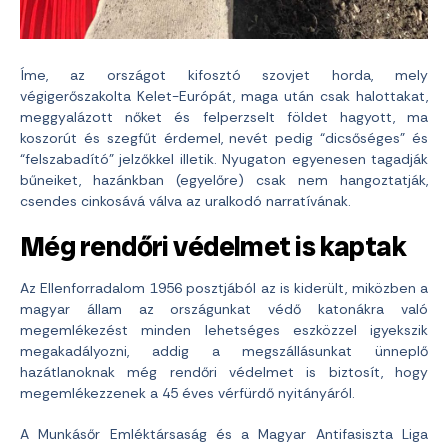
Íme, az országot kifosztó szovjet horda, mely
végigerőszakolta Kelet-Európát, maga után csak halottakat,
meggyalázott nőket és felperzselt földet hagyott, ma
koszorút és szegfűt érdemel, nevét pedig “dicsőséges” és
“felszabadító” jelzőkkel illetik. Nyugaton egyenesen tagadják
bűneiket, hazánkban (egyelőre) csak nem hangoztatják,
csendes cinkosává válva az uralkodó narratívának.
Még rendőri védelmet is kaptak
Az Ellenforradalom 1956 posztjából az is kiderült, miközben a
magyar állam az országunkat védő katonákra való
megemlékezést minden lehetséges eszközzel igyekszik
megakadályozni, addig a megszállásunkat ünneplő
hazátlanoknak még rendőri védelmet is biztosít, hogy
megemlékezzenek a 45 éves vérfürdő nyitányáról.
A Munkásőr Emléktársaság és a Magyar Antifasiszta Liga