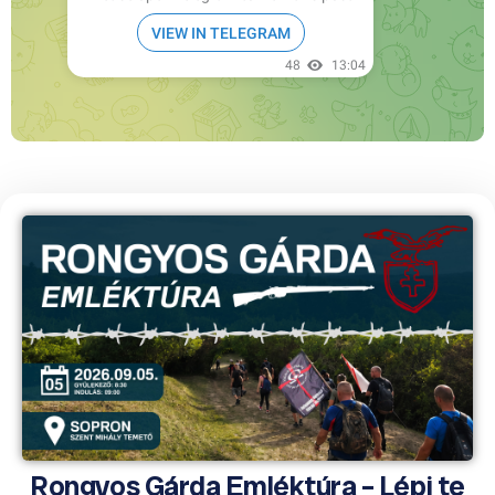
Rongyos Gárda Emléktúra – Lépj te