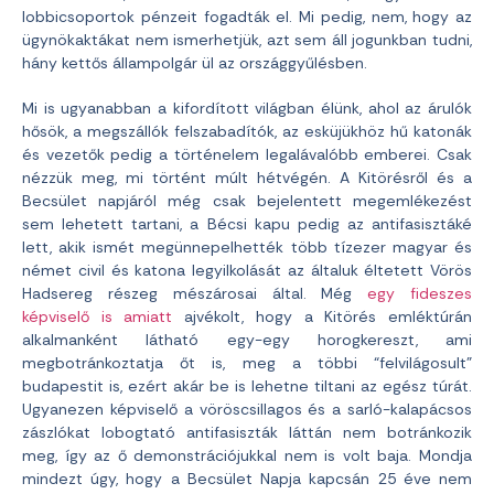
lobbicsoportok pénzeit fogadták el. Mi pedig, nem, hogy az
ügynökaktákat nem ismerhetjük, azt sem áll jogunkban tudni,
hány kettős állampolgár ül az országgyűlésben.
Mi is ugyanabban a kifordított világban élünk, ahol az árulók
hősök, a megszállók felszabadítók, az esküjükhöz hű katonák
és vezetők pedig a történelem legalávalóbb emberei. Csak
nézzük meg, mi történt múlt hétvégén. A Kitörésről és a
Becsület napjáról még csak bejelentett megemlékezést
sem lehetett tartani, a Bécsi kapu pedig az antifasisztáké
lett, akik ismét megünnepelhették több tízezer magyar és
német civil és katona legyilkolását az általuk éltetett Vörös
Hadsereg részeg mészárosai által. Még
egy fideszes
képviselő is amiatt
ajvékolt, hogy a Kitörés emléktúrán
alkalmanként látható egy-egy horogkereszt, ami
megbotránkoztatja őt is, meg a többi “felvilágosult”
budapestit is, ezért akár be is lehetne tiltani az egész túrát.
Ugyanezen képviselő a vöröscsillagos és a sarló-kalapácsos
zászlókat lobogtató antifasiszták láttán nem botránkozik
meg, így az ő demonstrációjukkal nem is volt baja. Mondja
mindezt úgy, hogy a Becsület Napja kapcsán 25 éve nem