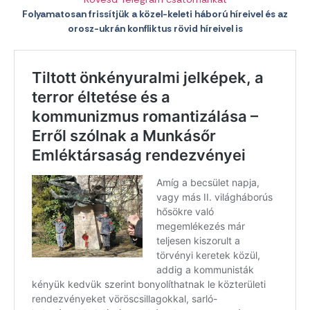
Folyamatosan frissítjük a közel-keleti háború híreivel és az
orosz-ukrán konfliktus rövid híreivel is