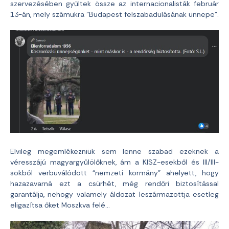
szervezésében gyűltek össze az internacionalisták február
13-án, mely számukra “Budapest felszabadulásának ünnepe”.
Elvileg megemlékezniük sem lenne szabad ezeknek a
véresszájú magyargyűlölőknek, ám a KISZ-esekből és III/III-
sokból verbuválódott “nemzeti kormány” ahelyett, hogy
hazazavarná ezt a csürhét, még rendőri biztosítással
garantálja, nehogy valamely áldozat leszármazottja esetleg
eligazítsa őket Moszkva felé…