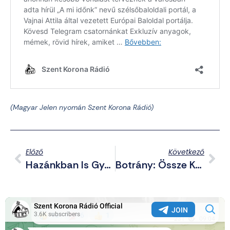
(Magyar Jelen
nyomán Szent Korona Rádió)
Előző
Következő
Hazánkban Is Gyártanak Már Testbe Ültethető Microchip-Eket
Botrány: Össze Kell Szedni A Pedofilmentegető Bicskei Szülőket A Kitüntetett Igazgató Miatt!