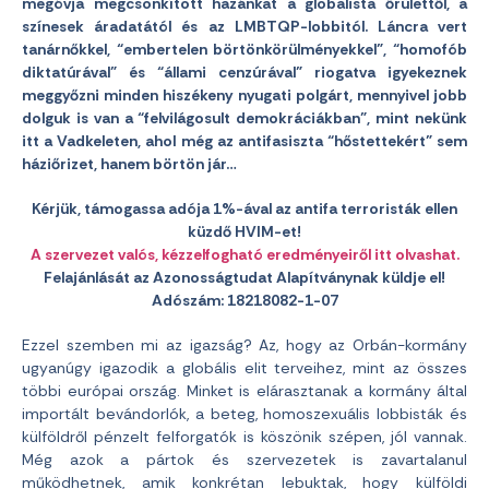
megóvja megcsonkított hazánkat a globalista őrülettől, a
színesek áradatától és az LMBTQP-lobbitól. Láncra vert
tanárnőkkel, “embertelen börtönkörülményekkel”, “homofób
diktatúrával” és “állami cenzúrával” riogatva igyekeznek
meggyőzni minden hiszékeny nyugati polgárt, mennyivel jobb
dolguk is van a “felvilágosult demokráciákban”, mint nekünk
itt a Vadkeleten, ahol még az antifasiszta “hőstettekért” sem
háziőrizet, hanem börtön jár…
Kérjük, támogassa adója 1%-ával az antifa terroristák ellen
küzdő HVIM-et!
A szervezet valós, kézzelfogható eredményeiről itt olvashat.
Felajánlását az Azonosságtudat Alapítványnak küldje el!
Adószám: 18218082-1-07
Ezzel szemben mi az igazság? Az, hogy az Orbán-kormány
ugyanúgy igazodik a globális elit terveihez, mint az összes
többi európai ország. Minket is elárasztanak a kormány által
importált bevándorlók, a beteg, homoszexuális lobbisták és
külföldről pénzelt felforgatók is köszönik szépen, jól vannak.
Még azok a pártok és szervezetek is zavartalanul
működhetnek, amik konkrétan lebuktak, hogy külföldi