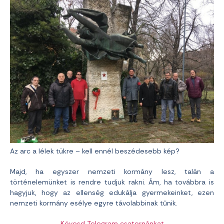
Az arc a lélek tükre – kell ennél beszédesebb kép?
Majd, ha egyszer nemzeti kormány lesz, talán a
történelemünket is rendre tudjuk rakni. Ám, ha továbbra is
hagyjuk, hogy az ellenség edukálja gyermekeinket, ezen
nemzeti kormány esélye egyre távolabbinak tűnik.
Kövesd Telegram csatornánkat