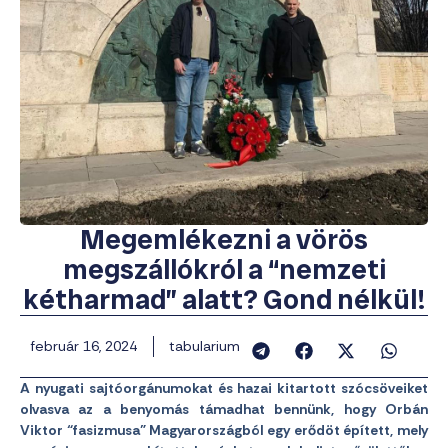
Megemlékezni a vörös
megszállókról a “nemzeti
kétharmad” alatt? Gond nélkül!
február 16, 2024
tabularium
A nyugati sajtóorgánumokat és hazai kitartott szócsöveiket
olvasva az a benyomás támadhat bennünk, hogy Orbán
Viktor “fasizmusa” Magyarországból egy erődöt épített, mely