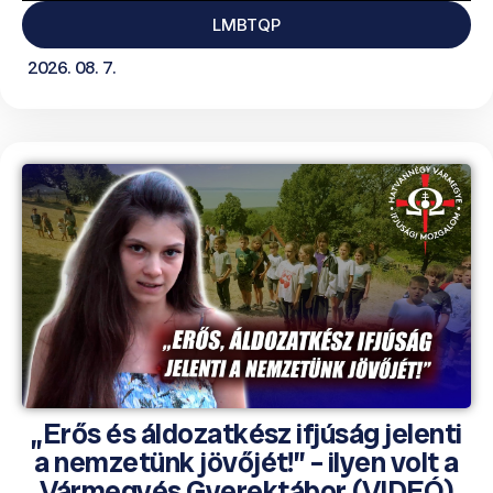
LMBTQP
2026. 08. 7.
„Erős és áldozatkész ifjúság jelenti
a nemzetünk jövőjét!” – ilyen volt a
Vármegyés Gyerektábor (VIDEÓ)