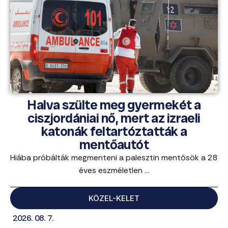
Halva szülte meg gyermekét a
ciszjordániai nő, mert az izraeli
katonák feltartóztatták a
mentőautót
Hiába próbálták megmenteni a palesztin mentősök a 28
éves eszméletlen ...
KÖZEL-KELET
2026. 08. 7.