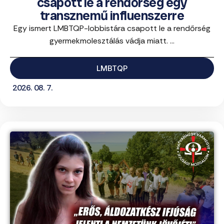
csapott le a rendőrség egy
transznemű influenszerre
Egy ismert LMBTQP-lobbistára csapott le a rendőrség
gyermekmolesztálás vádja miatt. ...
LMBTQP
2026. 08. 7.