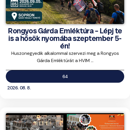
Rongyos Gárda Emléktúra – Lépj te
is a hősök nyomába szeptember 5-
én!
Huszonegyedik alkalommal szervezi meg a Rongyos
Gárda Emléktúrát a HVIM ...
64
2026. 08. 8.