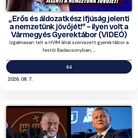
„Erős és áldozatkész ifjúság jelenti
a nemzetünk jövőjét!” – ilyen volt a
Vármegyés Gyerektábor (VIDEÓ)
Izgalmasan telt a HVIM által szervezett gyerektábor a
festői Badacsonyban, ...
64
2026. 08. 7.