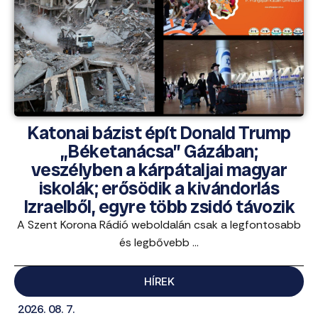
Katonai bázist épít Donald Trump
„Béketanácsa” Gázában;
veszélyben a kárpátaljai magyar
iskolák; erősödik a kivándorlás
Izraelből, egyre több zsidó távozik
A Szent Korona Rádió weboldalán csak a legfontosabb
és legbővebb ...
HÍREK
2026. 08. 7.