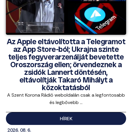
Az Apple eltávolította a Telegramot
az App Store-ból; Ukrajna szinte
teljes fegyverarzenálját bevetette
Oroszország ellen; örvendeznek a
zsidók Lannert döntésén,
eltávolítják Takaró Mihályt a
közoktatásból
A Szent Korona Rádió weboldalán csak a legfontosabb
és legbővebb ...
HÍREK
2026. 08. 6.