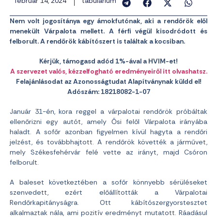
február 14, 2024
tabularium
Nem volt jogosítánya egy ámokfutónak, aki a rendőrök elől
menekült Várpalota mellett. A férfi végül kisodródott és
felborult. A rendőrök kábítószert is találtak a kocsiban.
Kérjük, támogasd adód 1%-ával a HVIM-et!
A szervezet valós, kézzelfogható eredményeiről itt olvashatsz.
Felajánlásodat az Azonosságtudat Alapítványnak küldd el!
Adószám: 18218082-1-07
Január 31-én, kora reggel a várpalotai rendőrök próbáltak
ellenőrizni egy autót, amely Ősi felől Várpalota irányába
haladt. A sofőr azonban figyelmen kívül hagyta a rendőri
jelzést, és továbbhajtott. A rendőrök követték a járművet,
mely Székesfehérvár felé vette az irányt, majd Csóron
felborult.
A baleset következtében a sofőr könnyebb sérüléseket
szenvedett, ezért előállították a Várpalotai
Rendőrkapitányságra. Ott kábítószergyorstesztet
alkalmaztak nála, ami pozitív eredményt mutatott. Ráadásul