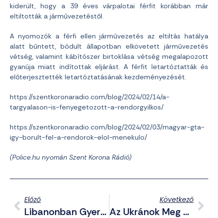
kiderült, hogy a 39 éves várpalotai férfit korábban már
eltiltották a járművezetéstől.
A nyomozók a férfi ellen járművezetés az eltiltás hatálya
alatt bűntett, bódult állapotban elkövetett járművezetés
vétség, valamint kábítószer birtoklása vétség megalapozott
gyanúja miatt indítottak eljárást. A férfit letartóztatták és
előterjesztették letartóztatásának kezdeményezését.
https://szentkoronaradio.com/blog/2024/02/14/a-
targyalason-is-fenyegetozott-a-rendorgyilkos/
https://szentkoronaradio.com/blog/2024/02/03/magyar-gta-
igy-borult-fel-a-rendorok-elol-menekulo/
(Police.hu nyomán Szent Korona Rádió)
Előző
Következő
Libanonban Gyermekeket Ölt, Gázában Kórházat Bombázott Izrael
Az Ukránok Meg Akarták Ölni A Francia Elnököt?!