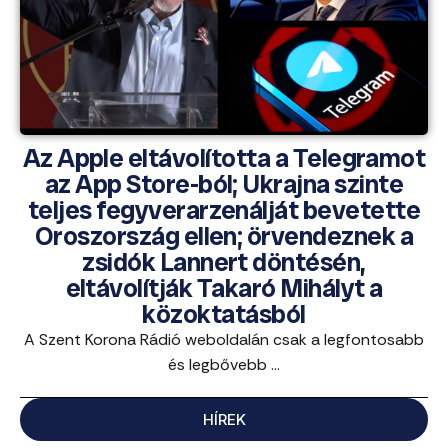
Az Apple eltávolította a Telegramot
az App Store-ból; Ukrajna szinte
teljes fegyverarzenálját bevetette
Oroszország ellen; örvendeznek a
zsidók Lannert döntésén,
eltávolítják Takaró Mihályt a
közoktatásból
A Szent Korona Rádió weboldalán csak a legfontosabb
és legbővebb ...
HÍREK