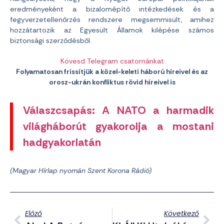
eredményeként a bizalomépítő intézkedések és a
fegyverzetellenőrzés rendszere megsemmisült, amihez
hozzátartozik az Egyesült Államok kilépése számos
biztonsági szerződésből.
Kövesd Telegram csatornánkat
Folyamatosan frissítjük a közel-keleti háború híreivel és az
orosz-ukrán konfliktus rövid híreivel is
Válaszcsapás: A NATO a harmadik
világháborút gyakorolja a mostani
hadgyakorlatán
(Magyar Hírlap
nyomán Szent Korona Rádió)
Előző
Következő