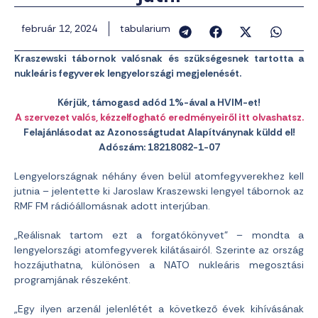
február 12, 2024
tabularium
Kraszewski tábornok valósnak és szükségesnek tartotta a
nukleáris fegyverek lengyelországi megjelenését.
Kérjük, támogasd adód 1%-ával a HVIM-et!
A szervezet valós, kézzelfogható eredményeiről itt olvashatsz.
Felajánlásodat az Azonosságtudat Alapítványnak küldd el!
Adószám: 18218082-1-07
Lengyelországnak néhány éven belül atomfegyverekhez kell
jutnia – jelentette ki Jaroslaw Kraszewski lengyel tábornok az
RMF FM rádióállomásnak adott interjúban.
„Reálisnak tartom ezt a forgatókönyvet” – mondta a
lengyelországi atomfegyverek kilátásairól. Szerinte az ország
hozzájuthatna, különösen a NATO nukleáris megosztási
programjának részeként.
„Egy ilyen arzenál jelenlétét a következő évek kihívásának