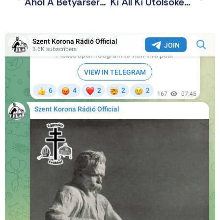
Ahol A Betyársereg Megjelenik, Ott Hirtelen Mindig Rend Lesz
Ki Áll Ki Utolsóként A Népirtó Telepesek Mellett? Hát Persze, Hogy Szijjártó