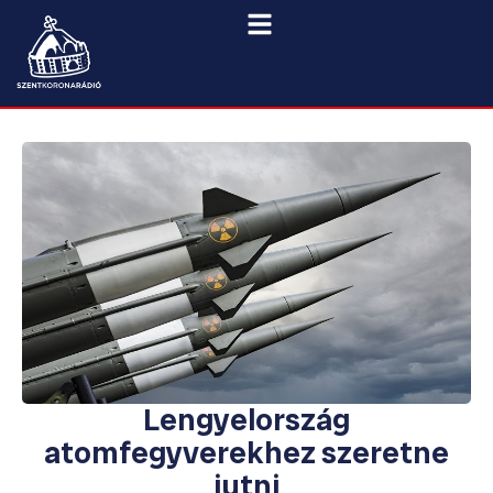
Lengyelország
atomfegyverekhez szeretne
jutni