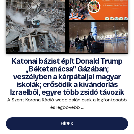
Katonai bázist épít Donald Trump
„Béketanácsa” Gázában;
veszélyben a kárpátaljai magyar
iskolák; erősödik a kivándorlás
Izraelből, egyre több zsidó távozik
A Szent Korona Rádió weboldalán csak a legfontosabb
és legbővebb ...
HÍREK