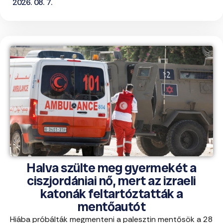
2026. 08. 7.
Halva szülte meg gyermekét a
ciszjordániai nő, mert az izraeli
katonák feltartóztatták a
mentőautót
Hiába próbálták megmenteni a palesztin mentősök a 28