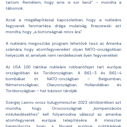
tartom. Remélem, hogy erre is sor kerül” – mondta a
tábornok.
Azzal a megállapítással kapcsolatban, hogy a nukleáris
fegyverek fenntartása drága mulatság, Kraszewski azt
mondta, hogy „a biztonságnak nincs ára”.
A nukleáris megosztási program lehetővé teszi az Amerika
számára, hogy atomfegyvereiket olyan NATO-országokban
helyezzék el, amelyek nem rendelkeznek ilyen fegyverekkel.
Az USA 100 taktikai nukleáris robbanófejet tart európai
országokban és Törökországban. A B61–3 és B61–4
bombákat öt NATO-országban – Belgiumban,
Németországban, Olaszországban, Hollandiában és
Törökországban – hat bázison tárolják.
Szergej Lavrov orosz külügyminiszter 2023 októberében azt
mondta, hogy Oroszországnak „kompenzációs
intézkedésekhez” kell folyamodnia válaszul az amerikai
atomfegyverek európai telepítésére. A miniszter
hangsúlyozta, hogy a Nyugat európai politikájának