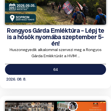
Rongyos Gárda Emléktúra – Lépj te
is a hősök nyomába szeptember 5-
én!
Huszonegyedik alkalommal szervezi meg a Rongyos
Gárda Emléktúrát a HVIM ...
64
2026. 08. 8.