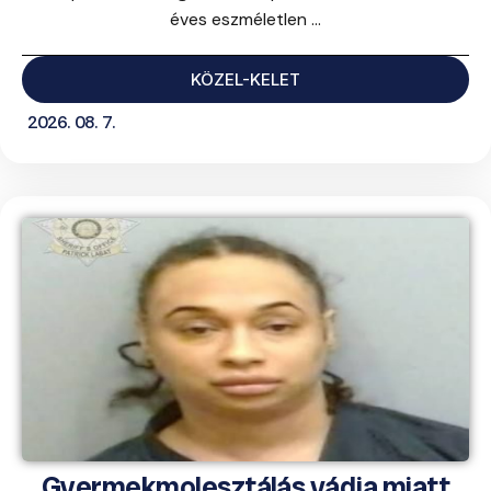
éves eszméletlen ...
KÖZEL-KELET
2026. 08. 7.
Gyermekmolesztálás vádja miatt