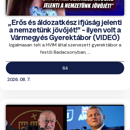
„Erős és áldozatkész ifjúság jelenti
a nemzetünk jövőjét!” – ilyen volt a
Vármegyés Gyerektábor (VIDEÓ)
Izgalmasan telt a HVIM által szervezett gyerektábor a
festői Badacsonyban, ...
64
2026. 08. 7.