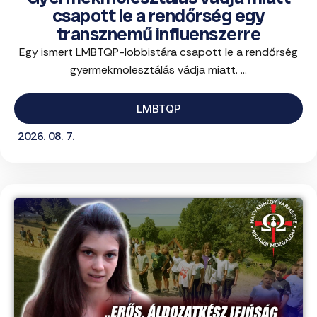
csapott le a rendőrség egy
transznemű influenszerre
Egy ismert LMBTQP-lobbistára csapott le a rendőrség
gyermekmolesztálás vádja miatt. ...
LMBTQP
2026. 08. 7.