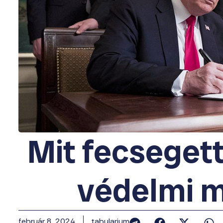
Mit fecsegett
védelmi m
február 8, 2024
tabularium