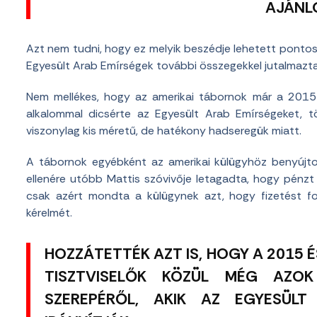
AJÁNLO
Azt nem tudni, hogy ez melyik beszédje lehetett pontos
Egyesült Arab Emírségek további összegekkel jutalmazta 
Nem mellékes, hogy az amerikai tábornok már a 2015 e
alkalommal dicsérte az Egyesült Arab Emírségeket, t
viszonylag kis méretű, de hatékony hadseregük miatt.
A tábornok egyébként az amerikai külügyhöz benyújtot
ellenére utóbb Mattis szóvivője letagadta, hogy pénz
csak azért mondta a külügynek azt, hogy fizetést fog
kérelmét.
HOZZÁTETTÉK AZT IS, HOGY A 2015 
TISZTVISELŐK KÖZÜL MÉG AZO
SZEREPÉRŐL, AKIK AZ EGYESÜLT 