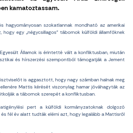
ében kamatoztassam.
érés hagyományosan szokatlannak mondható az amerikai
, hogy egy „négycsillagos” tábornok külföldi államfőknek
gyesült Államok is érintetté vált a konfliktusban, miután
ztikai és hírszerzési szempontból támogatják a Jement
tisztviselőt is aggasztott, hogy nagy számban halnak meg
 ellenére Mattis kérését viszonylag hamar jóváhagyták az
titkolják a tábornok szerepét a konfliktusban.
atigénylési pert a külföldi kormányzatoknak dolgozó
 fél év alatt tudták elérni azt, hogy legalább a Mattisről