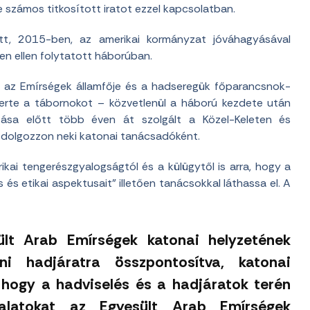
e számos titkosított iratot ezzel kapcsolatban.
őtt, 2015-ben, az amerikai kormányzat jóváhagyásával
n ellen folytatott háborúban.
i az Emírségek államfője és a hadseregük főparancsnok-
smerte a tábornokot – közvetlenül a háború kezdete után
zása előtt több éven át szolgált a Közel-Keleten és
y dolgozzon neki katonai tanácsadóként.
kai tengerészgyalogságtól és a külügytől is arra, hogy a
s és etikai aspektusait” illetően tanácsokkal láthassa el. A
ült Arab Emírségek katonai helyzetének
eni hadjáratra összpontosítva, katonai
, hogy a hadviselés és a hadjáratok terén
talatokat az Egyesült Arab Emírségek