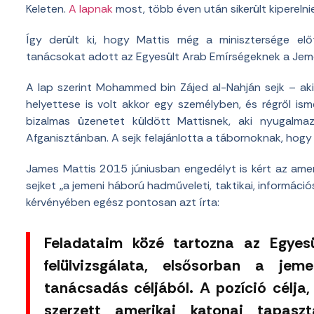
Keleten.
A lapnak
most, több éven után sikerült kiperelni
Így derült ki, hogy Mattis még a minisztersége el
tanácsokat adott az Egyesült Arab Emírségeknek a Jeme
A lap szerint Mohammed bin Zájed al-Nahján sejk – ak
helyettese is volt akkor egy személyben, és régről i
bizalmas üzenetet küldött Mattisnek, aki nyugalma
Afganisztánban. A sejk felajánlotta a tábornoknak, hog
James Mattis 2015 júniusban engedélyt is kért az ameri
sejket „a jemeni háború hadműveleti, taktikai, információ
kérvényében egész pontosan azt írta:
Feladataim közé tartozna az Egyes
felülvizsgálata, elsősorban a jem
tanácsadás céljából. A pozíció célja
szerzett amerikai katonai tapasz