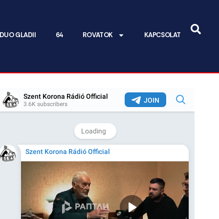
DUO GLADII
64
ROVATOK
KAPCSOLAT