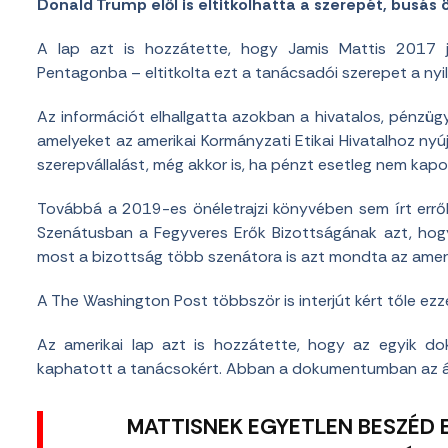
Donald Trump elől is eltitkolhatta a szerepét, busá
A lap azt is hozzátette, hogy Jamis Mattis 2017 j
Pentagonba – eltitkolta ezt a tanácsadói szerepet a nyil
Az információt elhallgatta azokban a hivatalos, pénzüg
amelyeket az amerikai Kormányzati Etikai Hivatalhoz nyú
szerepvállalást, még akkor is, ha pénzt esetleg nem kapot
Továbbá a 2019-es önéletrajzi könyvében sem írt erről.
Szenátusban a Fegyveres Erők Bizottságának azt, ho
most a bizottság több szenátora is azt mondta az amerik
A The Washington Post többször is interjút kért tőle ezz
Az amerikai lap azt is hozzátette, hogy az egyik do
kaphatott a tanácsokért. Abban a dokumentumban az ál
MATTISNEK EGYETLEN BESZÉD 