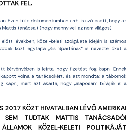
TTAK FEL.
an. Ezen túl a dokumentumban arról is szó esett, hogy az
Mattis tanácsait (hogy mennyivel, az nem világos).
lőtti években, közel-keleti szolgálata idején is számos
öbbek közt egyfajta „Kis Spártának” is nevezte őket a
t kérvényében is leírta, hogy fizetést fog kapni. Ennek
t kapott volna a tanácsokért, és azt mondta: a tábornok
 kapni, mert azt akarta, hogy „alaposan” bírálják el a
ÉS 2017 KÖZT HIVATALBAN LÉVŐ AMERIKAI
K SEM TUDTAK MATTIS TANÁCSADÓI
ÁLLAMOK KÖZEL-KELETI POLITIKÁJÁT