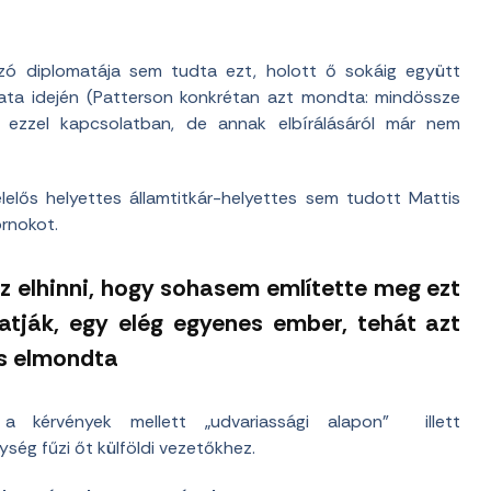
ozó diplomatája sem tudta ezt, holott ő sokáig együtt
lata idején (Patterson konkrétan azt mondta: mindössze
t ezzel kapcsolatban, de annak elbírálásáról már nem
felelős helyettes államtitkár-helyettes sem tudott Mattis
ornokot.
z elhinni, hogy sohasem említette meg ezt
atják, egy elég egyenes ember, tehát azt
os elmondta
a kérvények mellett „udvariassági alapon” illett
ység fűzi őt külföldi vezetőkhez.