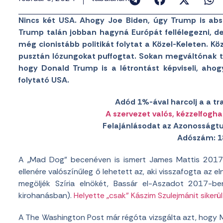
Nincs két USA. Ahogy Joe Biden, úgy Trump is abs
Trump talán jobban hagyná Európát fellélegezni, de
még cionistább politikát folytat a Közel-Keleten. K
pusztán lózungokat puffogtat. Sokan megváltónak te
hogy Donald Trump is a létrontást képviseli, ah
folytató USA.
Adód 1%-ával harcolj a a tr
A szervezet valós, kézzelfogha
Felajánlásodat az Azonosságtu
Adószám: 1
A „Mad Dog” becenéven is ismert James Mattis 2017 
ellenére valószínűleg ő lehetett az, aki visszafogta az 
megöljék Szíria elnökét, Bassár el-Aszadot 2017-
kirohanásban).
Helyette „csak” Kászim Szulejmánit sikerül
A The Washington Post már régóta vizsgálta azt, hogy M