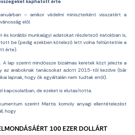
s összegeket kaphatott érte
anuárban – amikor védelmi miniszterként visszatért a
vánosság elől.
yi és korábbi munkaügyi adatokat részletező iratokban is,
jtott be (pedig ezekben kötelező lett volna feltüntetnie a
t érte).
 A lap szerint mindössze bizalmas keretek közt jelezte a
gy az araboknak tanácsokat adott 2015-től kezdve (bár
ai lapnak, hogy ők egyáltalán nem tudtak erről).
el kapcsolatban, de ezeket is elutasította.
kumentum szerint Mattis komoly anyagi ellentételezést
l, hogy
ELMONDÁSÁÉRT 100 EZER DOLLÁRT