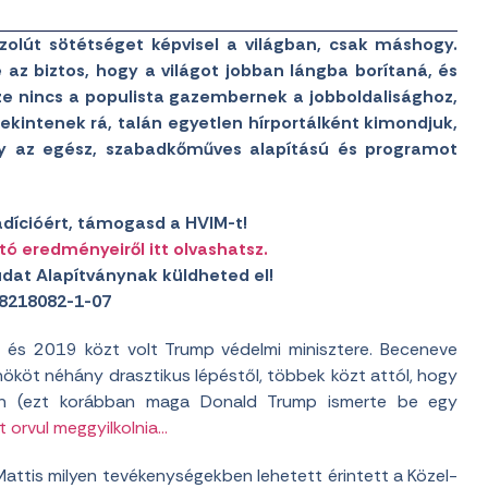
zolút sötétséget képvisel a világban, csak máshogy.
 az biztos, hogy a világot jobban lángba borítaná, és
öze nincs a populista gazembernek a jobboldalisághoz,
kintenek rá, talán egyetlen hírportálként kimondjuk,
ogy az egész, szabadkőműves alapítású és programot
adícióért, támogasd a HVIM-t!
tó eredményeiről itt olvashatsz.
dat Alapítványnak küldheted el!
8218082-1-07
és 2019 közt volt Trump védelmi minisztere. Beceneve
elnököt néhány drasztikus lépéstől, többek közt attól, hogy
ben (ezt korábban maga Donald Trump ismerte be egy
t orvul meggyilkolnia…
attis milyen tevékenységekben lehetett érintett a Közel-