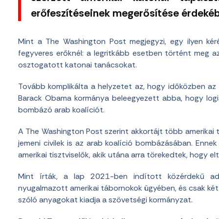
erőfeszítéseinek megerősítése érdek
Mint a The Washington Post megjegyzi, egy ilyen k
fegyveres erőknél: a legritkább esetben történt meg az
osztogatott katonai tanácsokat.
Tovább komplikálta a helyzetet az, hogy időközben az E
Barack Obama kormánya beleegyezett abba, hogy logis
bombázó arab koalíciót.
A The Washington Post szerint akkortájt több amerikai 
jemeni civilek is az arab koalíció bombázásában. Ennek
amerikai tisztviselők, akik utána arra törekedtek, hogy el
Mint írták, a lap 2021-ben indított közérdekű ad
nyugalmazott amerikai tábornokok ügyében, és csak két és
szóló anyagokat kiadja a szövetségi kormányzat.