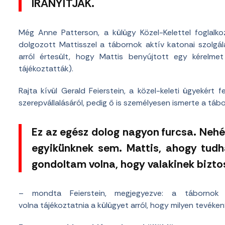
IRÁNYÍTJÁK.
Még Anne Patterson, a külügy Közel-Kelettel foglalk
dolgozott Mattisszel a tábornok aktív katonai szolgá
arról értesült, hogy Mattis benyújtott egy kérelme
tájékoztatták).
Rajta kívül Gerald Feierstein, a közel-keleti ügyekért 
szerepvállalásáról, pedig ő is személyesen ismerte a táb
Ez az egész dolog nagyon furcsa. Nehé
egyikünknek sem. Mattis, ahogy tudh
gondoltam volna, hogy valakinek bizt
– mondta Feierstein, megjegyezve: a tábornok 
volna tájékoztatnia a külügyet arról, hogy milyen tevéken