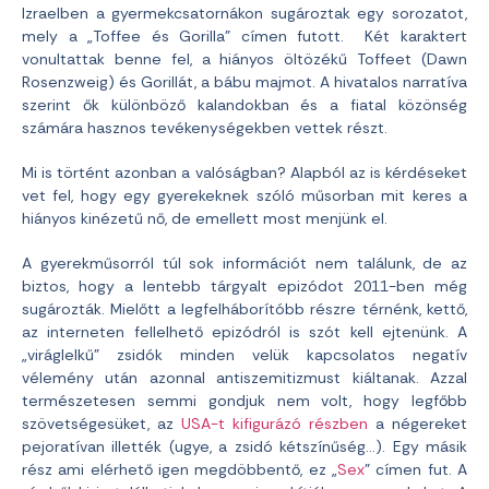
Izraelben a gyermekcsatornákon sugároztak egy sorozatot,
mely a „Toffee és Gorilla” címen futott. Két karaktert
vonultattak benne fel, a hiányos öltözékű Toffeet (Dawn
Rosenzweig) és Gorillát, a bábu majmot. A hivatalos narratíva
szerint ők különböző kalandokban és a fiatal közönség
számára hasznos tevékenységekben vettek részt.
Mi is történt azonban a valóságban? Alapból az is kérdéseket
vet fel, hogy egy gyerekeknek szóló műsorban mit keres a
hiányos kinézetű nő, de emellett most menjünk el.
A gyerekműsorról túl sok információt nem találunk, de az
biztos, hogy a lentebb tárgyalt epizódot 2011-ben még
sugározták. Mielőtt a legfelháborítóbb részre térnénk, kettő,
az interneten fellelhető epizódról is szót kell ejtenünk. A
„viráglelkű” zsidók minden velük kapcsolatos negatív
vélemény után azonnal antiszemitizmust kiáltanak. Azzal
természetesen semmi gondjuk nem volt, hogy legfőbb
szövetségesüket, az
USA-t kifigurázó részben
a négereket
pejoratívan illették (ugye, a zsidó kétszínűség…). Egy másik
rész ami elérhető igen megdöbbentő, ez „
Sex
” címen fut. A