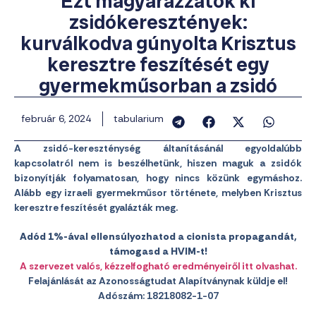
Ezt magyarázzátok ki
zsidókeresztények:
kurválkodva gúnyolta Krisztus
keresztre feszítését egy
gyermekműsorban a zsidó
február 6, 2024
tabularium
A zsidó-kereszténység áltanításánál egyoldalúbb
kapcsolatról nem is beszélhetünk, hiszen maguk a zsidók
bizonyítják folyamatosan, hogy nincs közünk egymáshoz.
Alább egy izraeli gyermekműsor története, melyben Krisztus
keresztre feszítését gyalázták meg.
Adód 1%-ával ellensúlyozhatod a cionista propagandát,
támogasd a HVIM-t!
A szervezet valós, kézzelfogható eredményeiről itt olvashat.
Felajánlását az Azonosságtudat Alapítványnak küldje el!
Adószám: 18218082-1-07