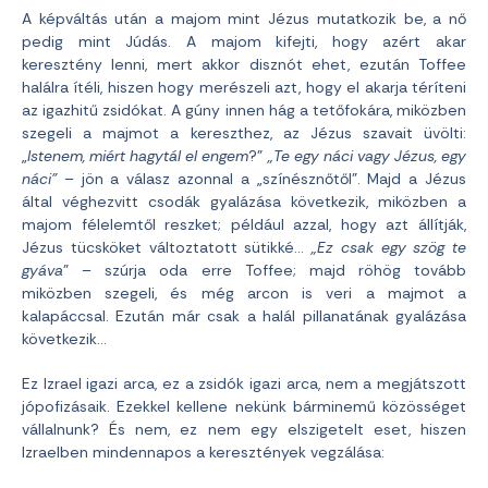
A képváltás után a majom mint Jézus mutatkozik be, a nő
pedig mint Júdás. A majom kifejti, hogy azért akar
keresztény lenni, mert akkor disznót ehet, ezután Toffee
halálra ítéli, hiszen hogy merészeli azt, hogy el akarja téríteni
az igazhitű zsidókat. A gúny innen hág a tetőfokára, miközben
szegeli a majmot a kereszthez, az Jézus szavait üvölti:
„
Istenem, miért hagytál el engem
?”
„Te egy náci vagy Jézus, egy
náci”
– jön a válasz azonnal a „színésznőtől”. Majd a Jézus
által véghezvitt csodák gyalázása következik, miközben a
majom félelemtől reszket; például azzal, hogy azt állítják,
Jézus tücsköket változtatott sütikké…
„Ez csak egy szög te
gyáva
” – szúrja oda erre Toffee; majd röhög tovább
miközben szegeli, és még arcon is veri a majmot a
kalapáccsal. Ezután már csak a halál pillanatának gyalázása
következik…
Ez Izrael igazi arca, ez a zsidók igazi arca, nem a megjátszott
jópofizásaik. Ezekkel kellene nekünk bárminemű közösséget
vállalnunk? És nem, ez nem egy elszigetelt eset, hiszen
Izraelben mindennapos a keresztények vegzálása: