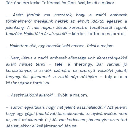
Történelem lecke Toffeeval és Gorillával, kezdi a műsor.
–
Azért jöttünk ma hozzátok, hogy a zsidó emberek
történelméről meséljünk nektek az elmúlt időktől egészen a
jelenkorig. A mai napon Jézus keresztre feszítéséről fogunk
beszélni. Hallottál már Jézusról?
– kérdezi Toffee a majomtól.
–
Hallottam róla, egy becsülnivaló ember -feleli a majom.
–
Nem, Jézus a zsidó emberek ellensége volt. Keresztényekké
akart minket tenni
– feleli a riherongy.
Bár vannak jó
keresztények, a zsidók számára ez szörnyű veszélyt jelent,
fenyegetést jelentenek a zsidó nép békéjére –
folytatta a
közönséghez fordulva.
–
Asszimilálódni akarok!
– üvölti a majom.
–
Tudod egyáltalán, hogy mit jelent asszimilálódni? Azt jelenti,
hogy egy gójjal (marhával) baszakodunk; ez nyilvánvalóan nem
az, amit mi akarunk. (…) Jól van kedvesem, ha ennyire szereted
Jézust, akkor el kell játszanod Jézust.