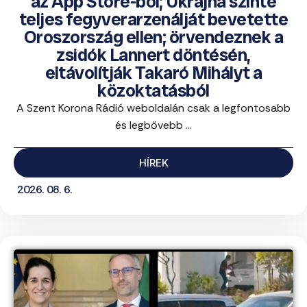
az App Store-ból; Ukrajna szinte
teljes fegyverarzenálját bevetette
Oroszország ellen; örvendeznek a
zsidók Lannert döntésén,
eltávolítják Takaró Mihályt a
közoktatásból
A Szent Korona Rádió weboldalán csak a legfontosabb
és legbővebb ...
HÍREK
2026. 08. 6.