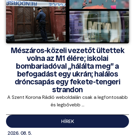
Mészáros-közeli vezetőt ültettek
volna az M1 élére; iskolai
bombariadóval „hálálta meg” a
befogadást egy ukrán; halálos
dróncsapás egy fekete-tengeri
strandon
A Szent Korona Rádió weboldalán csak a legfontosabb
és legbővebb ...
HÍREK
2026. 08. 5.