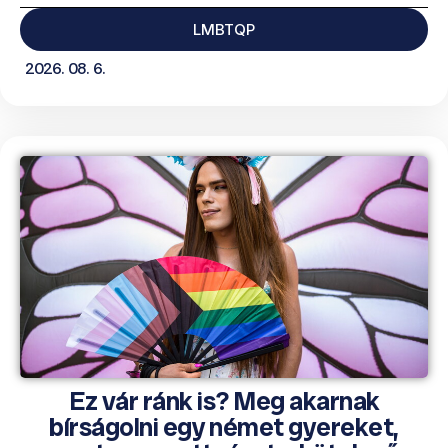
LMBTQP
2026. 08. 6.
Ez vár ránk is? Meg akarnak
bírságolni egy német gyereket,