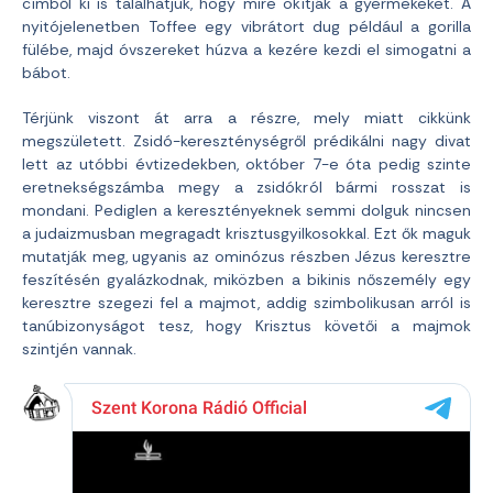
címből ki is találhatjuk, hogy mire okítják a gyermekeket. A
nyitójelenetben Toffee egy vibrátort dug például a gorilla
fülébe, majd óvszereket húzva a kezére kezdi el simogatni a
bábot.
Térjünk viszont át arra a részre, mely miatt cikkünk
megszületett. Zsidó-kereszténységről prédikálni nagy divat
lett az utóbbi évtizedekben, október 7-e óta pedig szinte
eretnekségszámba megy a zsidókról bármi rosszat is
mondani. Pediglen a keresztényeknek semmi dolguk nincsen
a judaizmusban megragadt krisztusgyilkosokkal. Ezt ők maguk
mutatják meg, ugyanis az ominózus részben Jézus keresztre
feszítésén gyalázkodnak, miközben a bikinis nőszemély egy
keresztre szegezi fel a majmot, addig szimbolikusan arról is
tanúbizonyságot tesz, hogy Krisztus követői a majmok
szintjén vannak.