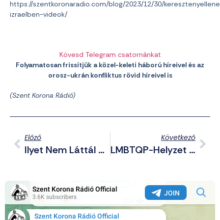
https://szentkoronaradio.com/blog/2023/12/30/keresztenyellen
izraelben-videok/
Kövesd Telegram csatornánkat
Folyamatosan frissítjük a közel-keleti háború híreivel és az
orosz-ukrán konfliktus rövid híreivel is
(
Szent Korona Rádió)
Előző
Következő
Ilyet Nem Láttál Még: Lángoló Utastérrel Közlekedik Egy Audis Budapesten (videóval)
LMBTQP-Helyzet A Távol-Keleten