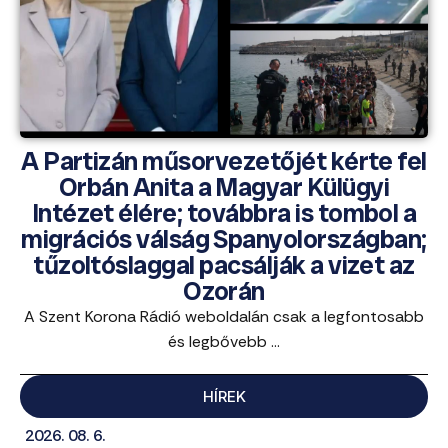
A Partizán műsorvezetőjét kérte fel
Orbán Anita a Magyar Külügyi
Intézet élére; továbbra is tombol a
migrációs válság Spanyolországban;
tűzoltóslaggal pacsálják a vizet az
Ozorán
A Szent Korona Rádió weboldalán csak a legfontosabb
és legbővebb ...
HÍREK
2026. 08. 6.