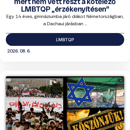
mert nem vett részt a kötelező
LMBTQP „érzékenyítésen”
Egy 14 éves, gimnáziumba járó diákot Németországban,
a Dachaui járásban ...
LMBTQP
2026. 08. 6.