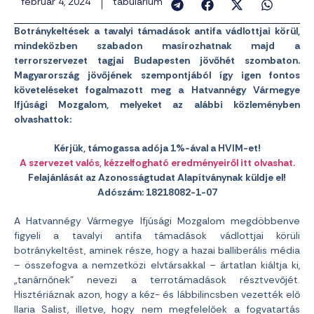
február 4, 2024
tabularium
Botránykeltések a tavalyi támadások antifa vádlottjai körül,
mindeközben szabadon masírozhatnak majd a
terrorszervezet tagjai Budapesten jövőhét szombaton.
Magyarország jövőjének szempontjából így igen fontos
követeléseket fogalmazott meg a Hatvannégy Vármegye
Ifjúsági Mozgalom, melyeket az alábbi közleményben
olvashattok:
Kérjük, támogassa adója 1%-ával a HVIM-et!
A szervezet valós, kézzelfogható eredményeiről itt olvashat.
Felajánlását az Azonosságtudat Alapítványnak küldje el!
Adószám: 18218082-1-07
A Hatvannégy Vármegye Ifjúsági Mozgalom megdöbbenve
figyeli a tavalyi antifa támadások vádlottjai körüli
botránykeltést, aminek része, hogy a hazai balliberális média
– összefogva a nemzetközi elvtársakkal – ártatlan kiáltja ki,
„tanárnőnek” nevezi a terrotámadások résztvevőjét.
Hisztériáznak azon, hogy a kéz- és lábbilincsben vezették elő
Ilaria Salist, illetve, hogy nem megfelelőek a fogvatartás