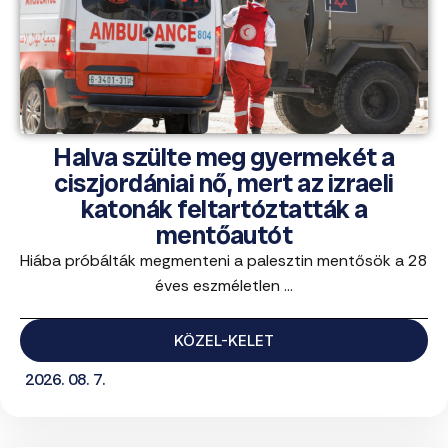
Halva szülte meg gyermekét a
ciszjordániai nő, mert az izraeli
katonák feltartóztatták a
mentőautót
Hiába próbálták megmenteni a palesztin mentősök a 28
éves eszméletlen ...
KÖZEL-KELET
2026. 08. 7.