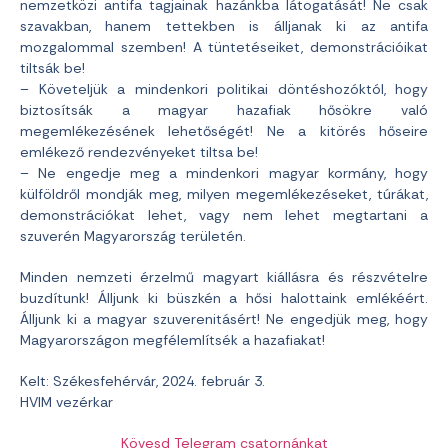
nemzetközi antifa tagjainak hazánkba látogatását! Ne csak
szavakban, hanem tettekben is álljanak ki az antifa
mozgalommal szemben! A tüntetéseiket, demonstrációikat
tiltsák be!
– Követeljük a mindenkori politikai döntéshozóktól, hogy
biztosítsák a magyar hazafiak hősökre való
megemlékezésének lehetőségét! Ne a kitörés hőseire
emlékező rendezvényeket tiltsa be!
– Ne engedje meg a mindenkori magyar kormány, hogy
külföldről mondják meg, milyen megemlékezéseket, túrákat,
demonstrációkat lehet, vagy nem lehet megtartani a
szuverén Magyarország területén.
Minden nemzeti érzelmű magyart kiállásra és részvételre
buzdítunk! Álljunk ki büszkén a hősi halottaink emlékéért.
Álljunk ki a magyar szuverenitásért! Ne engedjük meg, hogy
Magyarországon megfélemlítsék a hazafiakat!
Kelt: Székesfehérvár, 2024. február 3.
HVIM vezérkar
Kövesd Telegram csatornánkat