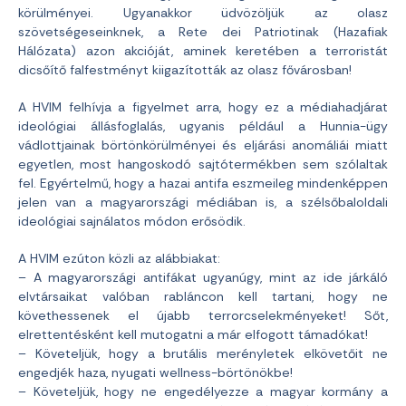
körülményei. Ugyanakkor üdvözöljük az olasz
szövetségeseinknek, a Rete dei Patriotinak (Hazafiak
Hálózata) azon akcióját, aminek keretében a terroristát
dicsőítő falfestményt kiigazították az olasz fővárosban!
A HVIM felhívja a figyelmet arra, hogy ez a médiahadjárat
ideológiai állásfoglalás, ugyanis például a Hunnia-ügy
vádlottjainak börtönkörülményei és eljárási anomáliái miatt
egyetlen, most hangoskodó sajtótermékben sem szólaltak
fel. Egyértelmű, hogy a hazai antifa eszmeileg mindenképpen
jelen van a magyarországi médiában is, a szélsőbaloldali
ideológiai sajnálatos módon erősödik.
A HVIM ezúton közli az alábbiakat:
– A magyarországi antifákat ugyanúgy, mint az ide járkáló
elvtársaikat valóban rabláncon kell tartani, hogy ne
követhessenek el újabb terrorcselekményeket! Sőt,
elrettentésként kell mutogatni a már elfogott támadókat!
– Követeljük, hogy a brutális merényletek elkövetőit ne
engedjék haza, nyugati wellness-börtönökbe!
– Követeljük, hogy ne engedélyezze a magyar kormány a