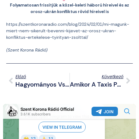
Folyamatosan frissítjük a közel-keleti háború híreivel és az
orosz-ukrán konfliktus rövid híreivel is
https://szentkoronaradio.com/blog/2024/02/01/mi-magunk-
miert-nem-sikerult-bevenni-kijevet-az-orosz-ukran-
konfliktus-ertekelese-tyirityan-zsolttal/
(
Szent Korona Rádió)
Előző
Következő
Hagyományos Vs. Önkiszolgáló Kassza – A Modernitás Újabb Szegmense
Amikor A Taxis Pofátlanság Találkozik Az Elektromos Autózással