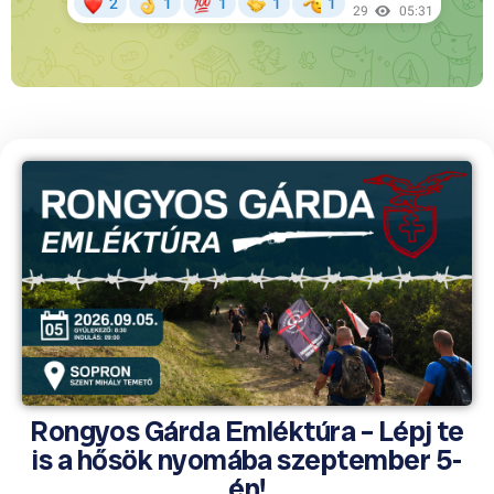
Rongyos Gárda Emléktúra – Lépj te
is a hősök nyomába szeptember 5-
én!