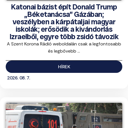
Katonai bázist épít Donald Trump
„Béketanácsa” Gázában;
veszélyben a kárpátaljai magyar
iskolák; erősödik a kivándorlás
Izraelből, egyre több zsidó távozik
A Szent Korona Rádió weboldalán csak a legfontosabb
és legbővebb ...
HÍREK
2026. 08. 7.