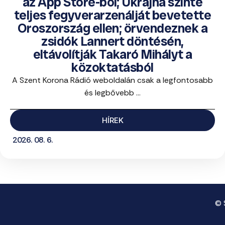
az App Store-ból; Ukrajna szinte
teljes fegyverarzenálját bevetette
Oroszország ellen; örvendeznek a
zsidók Lannert döntésén,
eltávolítják Takaró Mihályt a
közoktatásból
A Szent Korona Rádió weboldalán csak a legfontosabb
és legbővebb ...
HÍREK
2026. 08. 6.
© 