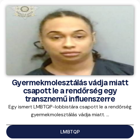
Gyermekmolesztálás vádja miatt
csapott le a rendőrség egy
transznemű influenszerre
Egy ismert LMBTQP-lobbistára csapott le a rendőrség
gyermekmolesztálás vádja miatt. ...
LMBTQP