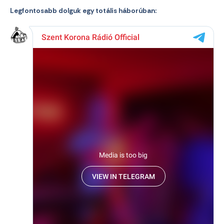
Legfontosabb dolguk egy totális háborúban: