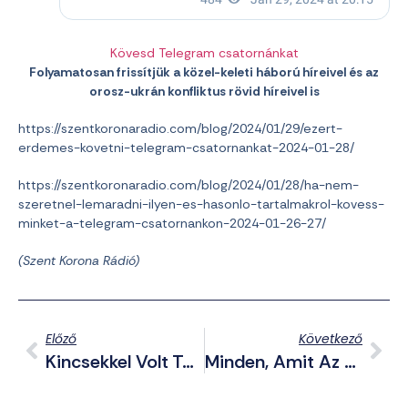
Kövesd Telegram csatornánkat
Folyamatosan frissítjük a közel-keleti háború híreivel és az
orosz-ukrán konfliktus rövid híreivel is
https://szentkoronaradio.com/blog/2024/01/29/ezert-
erdemes-kovetni-telegram-csatornankat-2024-01-28/
https://szentkoronaradio.com/blog/2024/01/28/ha-nem-
szeretnel-lemaradni-ilyen-es-hasonlo-tartalmakrol-kovess-
minket-a-telegram-csatornankon-2024-01-26-27/
(Szent Korona Rádió)
Előző
Következő
Kincsekkel Volt Tele A Kiszáradt Tó
Minden, Amit Az Amnesty International Visszaéléseiről Tudni Érdemes