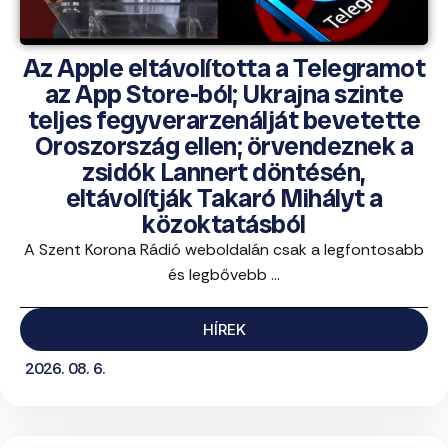
Az Apple eltávolította a Telegramot
az App Store-ból; Ukrajna szinte
teljes fegyverarzenálját bevetette
Oroszország ellen; örvendeznek a
zsidók Lannert döntésén,
eltávolítják Takaró Mihályt a
közoktatásból
A Szent Korona Rádió weboldalán csak a legfontosabb
és legbővebb ...
HÍREK
2026. 08. 6.