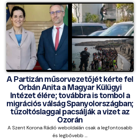
A Partizán műsorvezetőjét kérte fel
Orbán Anita a Magyar Külügyi
Intézet élére; továbbra is tombol a
migrációs válság Spanyolországban;
tűzoltóslaggal pacsálják a vizet az
Ozorán
A Szent Korona Rádió weboldalán csak a legfontosabb
és legbővebb ...