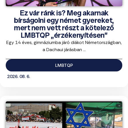
Ez vár ránk is? Meg akarnak
bírságolni egy német gyereket,
mert nem vett részt a kötelező
LMBTQP „érzékenyítésen”
Egy 14 éves, gimnáziumba járó diákot Németországban,
a Dachaui járásban ...
LMBTQP
2026. 08. 6.