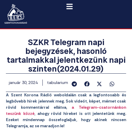
SZKR Telegram napi
bejegyzések, hasonló
tartalmakkal jelentkezünk napi
szinten(2024.01.29)
január 30, 2024
tabularium
A Szent Korona Rádió weboldalán csak a legfontosabb és
legbővebb hírek jelennek meg. Sok videót, képet, mémet csak
rövid kommentárral ellátva,
a Telegram-csatornánkon
teszünk közzé
, ahogy rövid híreket is ott jelentetünk meg.
Ezeket mindennap összefoglaljuk, hogy akinek nincsen
Telegramja, az se maradjon le!