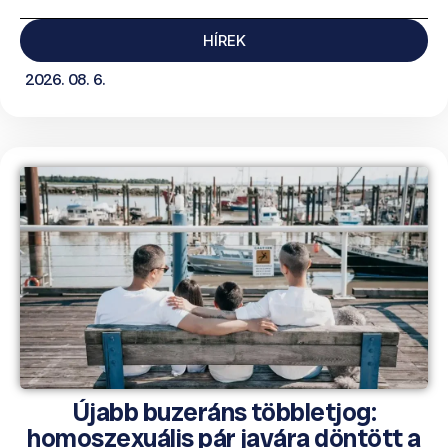
HÍREK
2026. 08. 6.
Újabb buzeráns többletjog:
homoszexuális pár javára döntött a