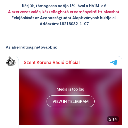
Kérjük, támogassa adója 1%-ával a HVIM-et!
A szervezet valós, kézzelfogható eredményeiről itt olvashat.
Felajánlását az Azonosságtudat Alapítványnak küldje el!
Adószám: 18218082-1-07
Az aberráltság netovábbja: