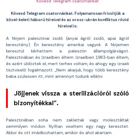
Kövesd Telegram csatornánkat
Kövesd Telegram csatornánkat. Folyamatosan frissítjük a
közel-keleti háború híreivel és az orosz-ukrán konfliktus rövid
híreivel is.
A férjem palesztinai zsidó (anyai ágról zsidó, apai ágról
keresztény). Én keresztény amerikai vagyok. A férjemen
keresztül kérhettem a palesztin állampolgárságot.
Palesztinában és Izraelben éltem. Izraelben 1983-ban éltem,
és azért üldöztek el, mert terhes voltam, és ahogy egy izraeli
tisztviselő fogalmazott: „Nem akarjuk, hogy több keresztény
baba szülessen itt, mint amennyit tudunk ellátni.
Jöjjenek vissza a sterilizációról szóló
bizonyítékkal”.
Palesztinában soha nem zaklattak vagy molesztáltak
semmilyen módon. Nyíltan viseltem egy nagy keresztet.
Akkor és ott imádkozhattam, amikor és ahol akartam.