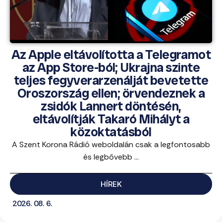
Az Apple eltávolította a Telegramot
az App Store-ból; Ukrajna szinte
teljes fegyverarzenálját bevetette
Oroszország ellen; örvendeznek a
zsidók Lannert döntésén,
eltávolítják Takaró Mihályt a
közoktatásból
A Szent Korona Rádió weboldalán csak a legfontosabb
és legbővebb ...
HÍREK
2026. 08. 6.