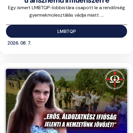
transznemű influenszerre
Egy ismert LMBTQP-lobbistára csapott le a rendőrség
gyermekmolesztálás vádja miatt. ...
LMBTQP
2026. 08. 7.