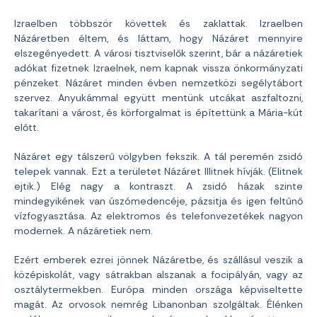
Izraelben többször követtek és zaklattak. Izraelben
Názáretben éltem, és láttam, hogy Názáret mennyire
elszegényedett. A városi tisztviselők szerint, bár a názáretiek
adókat fizetnek Izraelnek, nem kapnak vissza önkormányzati
pénzeket. Názáret minden évben nemzetközi segélytábort
szervez. Anyukámmal együtt mentünk utcákat aszfaltozni,
takarítani a várost, és körforgalmat is építettünk a Mária-kút
előtt.
Názáret egy tálszerű völgyben fekszik. A tál peremén zsidó
telepek vannak. Ezt a területet Názáret Illitnek hívják. (Elitnek
ejtik.) Elég nagy a kontraszt. A zsidó házak szinte
mindegyikének van úszómedencéje, pázsitja és igen feltűnő
vízfogyasztása. Az elektromos és telefonvezetékek nagyon
modernek. A názáretiek nem.
Ezért emberek ezrei jönnek Názáretbe, és szállásul veszik a
középiskolát, vagy sátrakban alszanak a focipályán, vagy az
osztálytermekben. Európa minden országa képviseltette
magát. Az orvosok nemrég Libanonban szolgáltak. Élénken