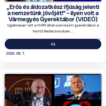
„Erős és áldozatkész ifjúság jelenti
a nemzetünk jövőjét!” – ilyen volt a
Vármegyés Gyerektábor (VIDEÓ)
Izgalmasan telt a HVIM által szervezett gyerektábor a
festői Badacsonyban, ...
64
2026. 08. 7.