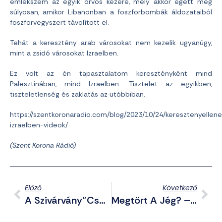
emlékszem az egyik orvos kezére, mely akkor égett meg
súlyosan, amikor Libanonban a foszforbombák áldozataiból
foszforvegyszert távolított el.
Tehát a keresztény arab városokat nem kezelik ugyanúgy,
mint a zsidó városokat Izraelben.
Ez volt az én tapasztalatom keresztényként mind
Palesztinában, mind Izraelben. Tisztelet az egyikben,
tiszteletlenség és zaklatás az utóbbiban.
https://szentkoronaradio.com/blog/2023/10/24/keresztenyellen
izraelben-videok/
(Szent Korona Rádió)
Előző
Következő
A Szivárvány”családok” Elismerésére Kötelezhetik Hazánkat?
Megtört A Jég? – Ábrahám Róbert Kormányközeli Médiaszemélyiség Nyíltan Bírálta Izraelt