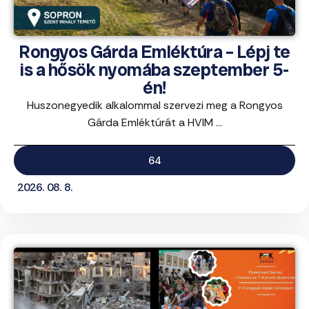
Rongyos Gárda Emléktúra – Lépj te
is a hősök nyomába szeptember 5-
én!
Huszonegyedik alkalommal szervezi meg a Rongyos
Gárda Emléktúrát a HVIM ...
64
2026. 08. 8.