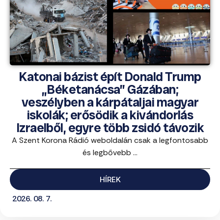
Katonai bázist épít Donald Trump
„Béketanácsa” Gázában;
veszélyben a kárpátaljai magyar
iskolák; erősödik a kivándorlás
Izraelből, egyre több zsidó távozik
A Szent Korona Rádió weboldalán csak a legfontosabb
és legbővebb ...
HÍREK
2026. 08. 7.