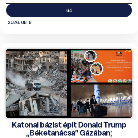
64
2026. 08. 8.
Katonai bázist épít Donald Trump
„Béketanácsa” Gázában;