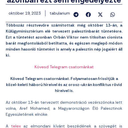
október 19, 2023
tabularium
Többszáz résztvevőre számítottak még október 13-án, a
Külügyminisztérium elé tervezett palesztinbarát tüntetésre.
Ezt a tüntetést azonban Orbán Viktor nem titkoltan cionista
barát megfontolásból betiltatta, és egészen meglepő módon
minden hasonló tüntetést is amely a palesztin nép jogaiért áll
ki.
Kövesd Telegram csatornánkat
Kövesd Telegram csatornánkat. Folyamatosan frissítjük a
közel-keleti háború híreivel és az orosz-ukrán konfliktus rövid
híreivel is.
Az október 13-án tervezett demonstráció vezérszónoka lett
volna, Aref Mohamed, a Magyarországon Élő Palesztinok
Egyesületének elnöke.
A
telex
az elmondani kívánt beszédének a szövegét is