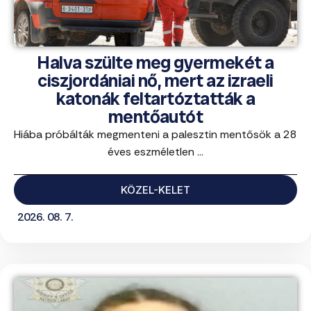
Halva szülte meg gyermekét a
ciszjordániai nő, mert az izraeli
katonák feltartóztatták a
mentőautót
Hiába próbálták megmenteni a palesztin mentősök a 28
éves eszméletlen ...
KÖZEL-KELET
2026. 08. 7.