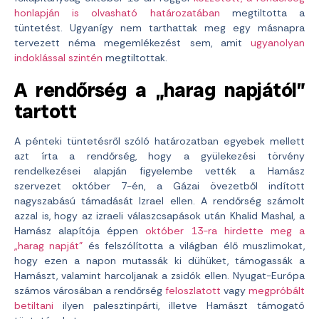
honlapján is olvasható határozatában
megtiltotta a
tüntetést. Ugyanígy nem tarthattak meg egy másnapra
tervezett néma megemlékezést sem, amit
ugyanolyan
indoklással szintén
megtiltottak.
A rendőrség a „harag napjától”
tartott
A pénteki tüntetésről szóló határozatban egyebek mellett
azt írta a rendőrség, hogy a gyülekezési törvény
rendelkezései alapján figyelembe vették a Hamász
szervezet október 7-én, a Gázai övezetből indított
nagyszabású támadását Izrael ellen. A rendőrség számolt
azzal is, hogy az izraeli válaszcsapások után Khalid Mashal, a
Hamász alapítója éppen
október 13-ra hirdette meg a
„harag napját”
és felszólította a világban élő muszlimokat,
hogy ezen a napon mutassák ki dühüket, támogassák a
Hamászt, valamint harcoljanak a zsidók ellen. Nyugat-Európa
számos városában a rendőrség
feloszlatott
vagy
megpróbált
betiltani
ilyen palesztinpárti, illetve Hamászt támogató