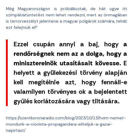
Még Magyarországon is próbálkoztak, de hát ugye itt
szimpátiatüntetést nem lehet rendezni, mert az önmagában
is terrorveszélyt jelentene a magyar polgárok számára, tehát
ezt felejtsük el!”
Ezzel csupán annyi a baj, hogy
a
rendőrségnek nem az a dolga, hogy a
miniszterelnök utasításait kövesse.
E
helyett a gyülekezési törvény alapján
kell megítélnie azt, hogy fennáll-e
valamilyen törvényes ok a bejelentett
gyűlés korlátozására vagy tiltására.
https://szentkoronaradio.com/blog/2023/10/13/hvim-nemet-
mondunk-a-cionista-propagandara-eliteljuk-a-gazai-
nepirtast/