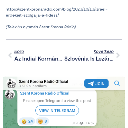
https://szentkoronaradio.com/blog/2023/10/13/izrael-
erdekeit-szolgalja-a-fidesz/
(Telex.hu nyomán Szent Korona Rádió)
Előző
Következő
Az Indiai Kormány Is Nemet Mondott Az LMBTQP-Lobbira És A Degenerált Házasságokra
Szlovénia Is Lezárja Keleti Határait A Veszélyes És Agresszív Migránsbűnözők Miatt