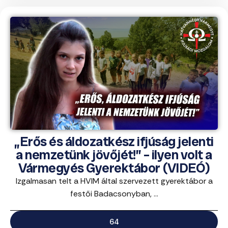
„Erős és áldozatkész ifjúság jelenti
a nemzetünk jövőjét!” – ilyen volt a
Vármegyés Gyerektábor (VIDEÓ)
Izgalmasan telt a HVIM által szervezett gyerektábor a
festői Badacsonyban, ...
64