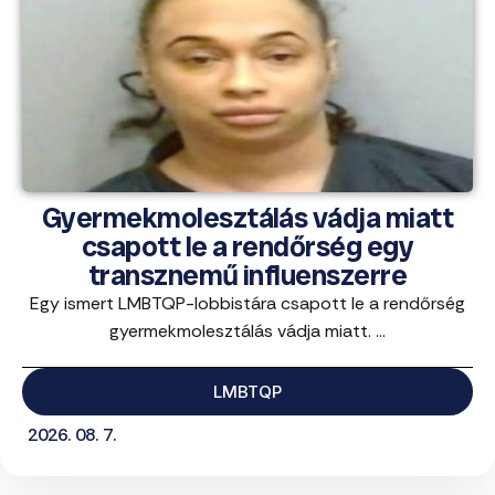
Gyermekmolesztálás vádja miatt
csapott le a rendőrség egy
transznemű influenszerre
Egy ismert LMBTQP-lobbistára csapott le a rendőrség
gyermekmolesztálás vádja miatt. ...
LMBTQP
2026. 08. 7.