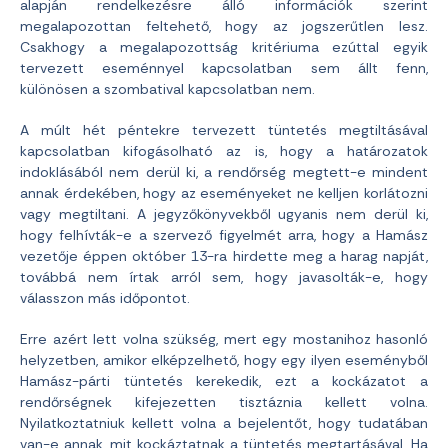
alapján rendelkezésre álló információk szerint
megalapozottan feltehető, hogy az jogszerűtlen lesz.
Csakhogy a megalapozottság kritériuma ezúttal egyik
tervezett eseménnyel kapcsolatban sem állt fenn,
különösen a szombatival kapcsolatban nem.
A múlt hét péntekre tervezett tüntetés megtiltásával
kapcsolatban kifogásolható az is, hogy a határozatok
indoklásából nem derül ki, a rendőrség megtett-e mindent
annak érdekében, hogy az eseményeket ne kelljen korlátozni
vagy megtiltani. A jegyzőkönyvekből ugyanis nem derül ki,
hogy felhívták-e a szervező figyelmét arra, hogy a Hamász
vezetője éppen október 13-ra hirdette meg a harag napját,
továbbá nem írtak arról sem, hogy javasolták-e, hogy
válasszon más időpontot.
Erre azért lett volna szükség, mert egy mostanihoz hasonló
helyzetben, amikor elképzelhető, hogy egy ilyen eseményből
Hamász-párti tüntetés kerekedik, ezt a kockázatot a
rendőrségnek kifejezetten tisztáznia kellett volna.
Nyilatkoztatniuk kellett volna a bejelentőt, hogy tudatában
van-e annak, mit kockáztatnak a tüntetés megtartásával. Ha