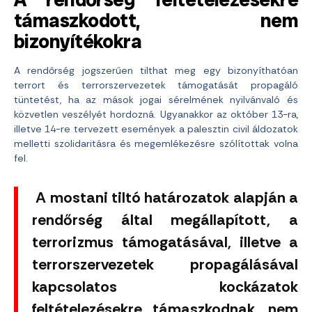
támaszkodott, nem
bizonyítékokra
A rendőrség jogszerűen tilthat meg egy bizonyíthatóan
terrort és terrorszervezetek támogatását propagáló
tüntetést, ha az mások jogai sérelmének nyilvánvaló és
közvetlen veszélyét hordozná. Ugyanakkor az október 13-ra,
illetve 14-re tervezett események a palesztin civil áldozatok
melletti szolidaritásra és megemlékezésre szólítottak volna
fel.
A mostani tiltó határozatok alapján a
rendőrség által megállapított, a
terrorizmus támogatásával, illetve a
terrorszervezetek propagálásával
kapcsolatos kockázatok
feltételezésekre támaszkodnak, nem