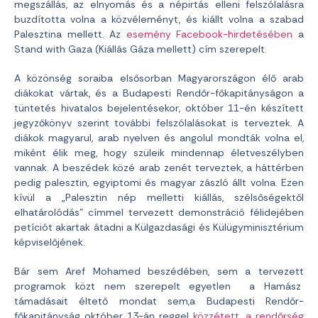
megszállás, az elnyomás és a népirtás elleni felszólalásra
buzdította volna a közvéleményt, és kiállt volna a szabad
Palesztina mellett. Az
esemény Facebook-hirdetésében
a
Stand with Gaza (Kiállás Gáza mellett) cím szerepelt.
A közönség soraiba elsősorban Magyarországon élő arab
diákokat vártak, és a Budapesti Rendőr-főkapitányságon a
tüntetés hivatalos bejelentésekor, október 11-én készített
jegyzőkönyv szerint további felszólalásokat is terveztek. A
diákok magyarul, arab nyelven és angolul mondták volna el,
miként élik meg, hogy szüleik mindennap életveszélyben
vannak. A beszédek közé arab zenét terveztek, a háttérben
pedig palesztin, egyiptomi és magyar zászló állt volna. Ezen
kívül a „Palesztin nép melletti kiállás, szélsőségektől
elhatárolódás” címmel tervezett demonstráció félidejében
petíciót akartak átadni a Külgazdasági és Külügyminisztérium
képviselőjének.
Bár sem Aref Mohamed beszédében, sem a tervezett
programok közt nem szerepelt egyetlen a Hamász
támadásait éltető mondat sem,a Budapesti Rendőr-
főkapitányság október 13-án reggel
közzétett, a rendőrség