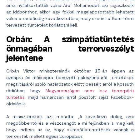
erről nyilatkoztatták volna Aref Mohamedet, aki ragaszkodik
az időponthoz, akkor egy fokkal megalapozottabb lehetett
volna a rendőrség következtetése, mely szerint a Bem térre
tervezett tüntetést korlátozni kell.
Orbán: A szimpátiatüntetés
önmagában terrorveszélyt
jelentene
Orbán Viktor miniszterelnök október 13-án éppen az
aznapra és másnapra tervezett palesztinbarát tüntetések
megtiltásáról szóló határozatok előtt beszélt arról a Kossuth
rádióban, hogy
Magyarországon nem lesz terrorpárti
tüntetés
, majd hamarosan erről posztolt saját Facebook-
oldalán is.
A miniszterelnök azt mondta: „A következő dolog, ami
megdöbbentő, és a vészcsengőt a mi fejünkben is meg kell,
hogy indítsa, az az, hogy szimpátiatüntetések vannak a
terroristák mellett egész Európában.