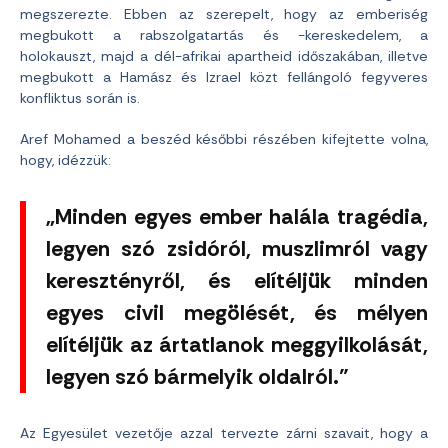
megszerezte. Ebben az szerepelt, hogy az emberiség
megbukott a rabszolgatartás és -kereskedelem, a
holokauszt, majd a dél-afrikai apartheid időszakában, illetve
megbukott a Hamász és Izrael közt fellángoló fegyveres
konfliktus során is.
Aref Mohamed a beszéd későbbi részében kifejtette volna,
hogy, idézzük:
„Minden egyes ember halála tragédia,
legyen szó zsidóról, muszlimról vagy
keresztényről, és elítéljük minden
egyes civil megölését, és mélyen
elítéljük az ártatlanok meggyilkolását,
legyen szó bármelyik oldalról.”
Az Egyesület vezetője azzal tervezte zárni szavait, hogy a