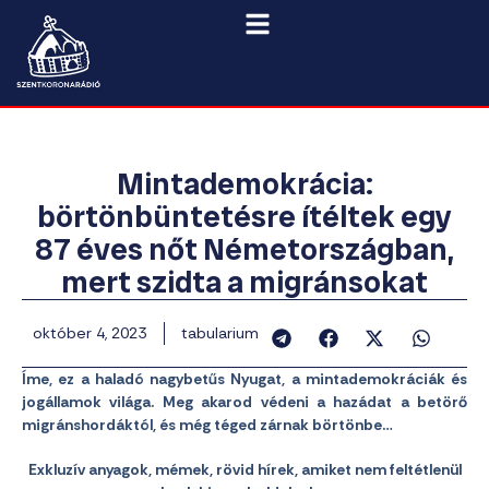
Mintademokrácia:
börtönbüntetésre ítéltek egy
87 éves nőt Németországban,
mert szidta a migránsokat
október 4, 2023
tabularium
Íme, ez a haladó nagybetűs Nyugat, a mintademokráciák és
jogállamok világa. Meg akarod védeni a hazádat a betörő
migránshordáktól, és még téged zárnak börtönbe…
Exkluzív anyagok, mémek, rövid hírek, amiket nem feltétlenül