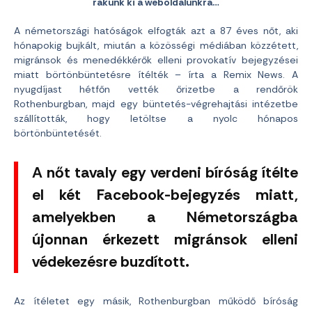
rakunk ki a weboldalunkra…
A németországi hatóságok elfogták azt a 87 éves nőt, aki
hónapokig bujkált, miután a közösségi médiában közzétett,
migránsok és menedékkérők elleni provokatív bejegyzései
miatt börtönbüntetésre ítélték – írta a Remix News. A
nyugdíjast hétfőn vették őrizetbe a rendőrök
Rothenburgban, majd egy büntetés-végrehajtási intézetbe
szállították, hogy letöltse a nyolc hónapos
börtönbüntetését.
A nőt tavaly egy verdeni bíróság ítélte
el két Facebook-bejegyzés miatt,
amelyekben a Németországba
újonnan érkezett migránsok elleni
védekezésre buzdított.
Az ítéletet egy másik, Rothenburgban működő bíróság