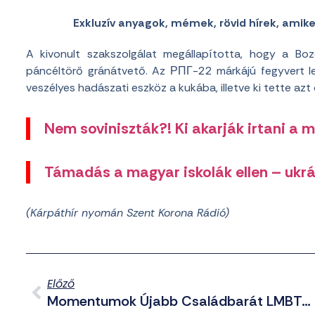
Exkluzív anyagok, mémek, rövid hírek, amik
A kivonult szakszolgálat megállapította, hogy a Bo
páncéltörő gránátvető. Az РПГ-22 márkájú fegyvert lef
veszélyes hadászati eszköz a kukába, illetve ki tette azt
Nem soviniszták?! Ki akarják irtani a 
Támadás a magyar iskolák ellen – ukrá
(Kárpáthír nyomán Szent Korona Rádió)
Előző
Momentumok Újabb Családbarát LMBTQP Rendezvényekről