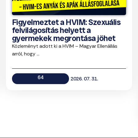
Figyelmeztet a HVIM: Szexuális
felvilágosítás helyett a
gyermekek megrontása jöhet
Közleményt adott ki a HVIM – Magyar Ellenállás
arról, hogy ...
64
2026. 07. 31.