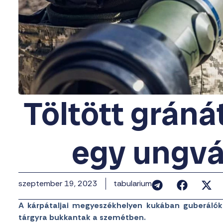
Töltött gráná
egy ungvá
szeptember 19, 2023
tabularium
A kárpátaljai megyeszékhelyen kukában guberálók 
tárgyra bukkantak a szemétben.