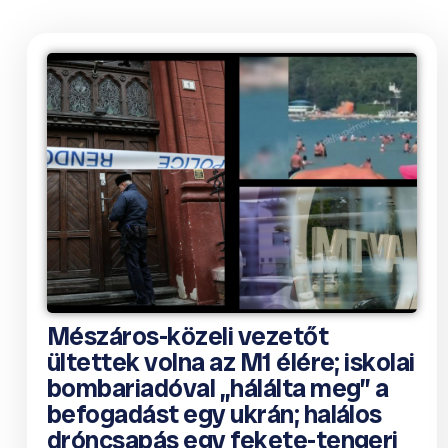
Mészáros-közeli vezetőt
ültettek volna az M1 élére; iskolai
bombariadóval „hálálta meg” a
befogadást egy ukrán; halálos
dróncsapás egy fekete-tengeri