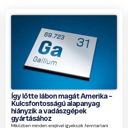
Így lőtte lábon magát Amerika –
Kulcsfontosságú alapanyag
hiányzik a vadászgépek
gyártásához
Miközben minden erejével igyekszik fenntartani