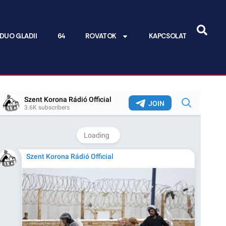
DUO GLADII
64
ROVATOK
KAPCSOLAT