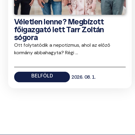
Véletlen lenne? Megbízott
főigazgató lett Tarr Zoltán
sógora
Ott folytatódik a nepotizmus, ahol az előző
kormány abbahagyta? Régi ...
BELFÖLD
2026. 08. 1.