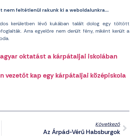
et nem feltétlenül rakunk ki a weboldalunkra…
zdos kerületben lévő kukában talált dolog egy töltött
oglalták. Arra egyelőre nem derült fény, miként került a
 oda.
magyar oktatást a kárpátaljai iskolában
n vezetőt kap egy kárpátaljai középiskola
Következő
Az Árpád-Vérű Habsburgok