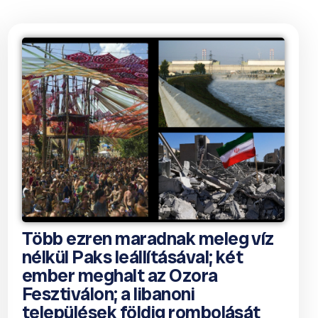
Több ezren maradnak meleg víz
nélkül Paks leállításával; két
ember meghalt az Ozora
Fesztiválon; a libanoni
települések földig rombolását