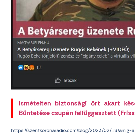
Ismételten biztonsági őrt akart ké
Büntetése csupán felfüggesztett (Friss
https://szentkoronaradio.com/blog/2023/02/18/amig-