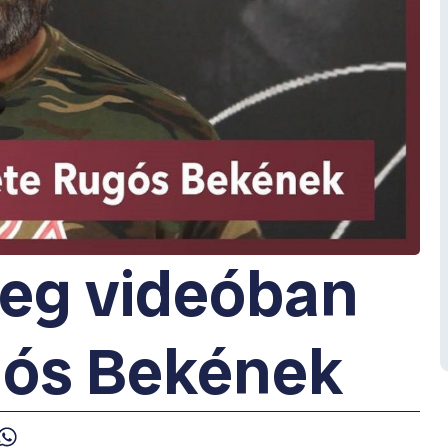
reg videóban
gós Bekének