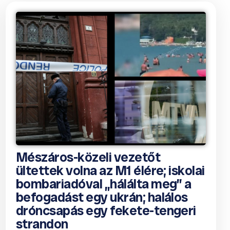
Mészáros-közeli vezetőt
ültettek volna az M1 élére; iskolai
bombariadóval „hálálta meg” a
befogadást egy ukrán; halálos
dróncsapás egy fekete-tengeri
strandon