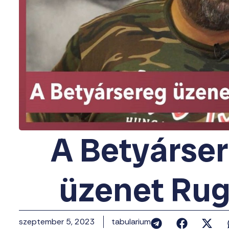
A Betyárse
üzenet Ru
szeptember 5, 2023
tabularium