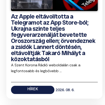
Az Apple eltávolította a
Telegramot az App Store-ból;
Ukrajna szinte teljes
fegyverarzenálját bevetette
Oroszország ellen; örvendeznek
a zsidók Lannert döntésén,
eltávolítják Takaró Mihályt a
közoktatásból
A Szent Korona Rádió weboldalán csak a
legfontosabb és legbővebb ...
HÍREK
2026. 08. 6.