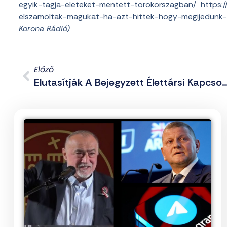
egyik-tagja-eleteket-mentett-torokorszagban/ https:/
elszamoltak-magukat-ha-azt-hittek-hogy-megijedunk-
Korona Rádió)
Előző
Elutasítják A Bejegyzett Élettársi Kapcsolat Bevezeté