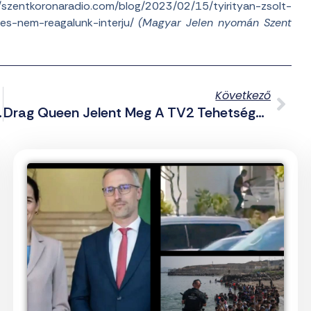
/szentkoronaradio.com/blog/2023/02/15/tyirityan-zsolt-
es-nem-reagalunk-interju/
(Magyar Jelen nyomán Szent
Következő
sét Szlovákiában
Drag Queen Jelent Meg A TV2 Tehetségkutatóján: „Imádom, Egy Ilyen Gyerekre Szükség Van Ebben A Műsorban”