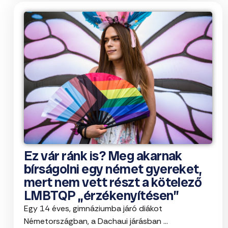
Ez vár ránk is? Meg akarnak
bírságolni egy német gyereket,
mert nem vett részt a kötelező
LMBTQP „érzékenyítésen”
Egy 14 éves, gimnáziumba járó diákot
Németországban, a Dachaui járásban ...