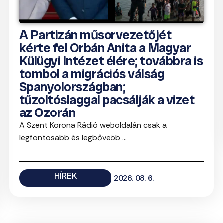
A Partizán műsorvezetőjét
kérte fel Orbán Anita a Magyar
Külügyi Intézet élére; továbbra is
tombol a migrációs válság
Spanyolországban;
tűzoltóslaggal pacsálják a vizet
az Ozorán
A Szent Korona Rádió weboldalán csak a
legfontosabb és legbővebb ...
HÍREK
2026. 08. 6.