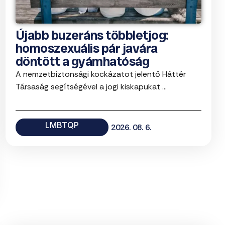
Újabb buzeráns többletjog:
homoszexuális pár javára
döntött a gyámhatóság
A nemzetbiztonsági kockázatot jelentő Háttér
Társaság segítségével a jogi kiskapukat ...
LMBTQP
2026. 08. 6.