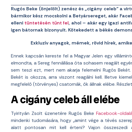
Rugós Beke (önjelölt) zenész és „cigány celeb” a virtu
bármikor kész mocskolni a Betyársereget, akár Fac
elleni
tüntetésén tűnt fel
, ahol – akár egy igazi anti
igen bátornak bizonyult. Kötekedett a békés demonst
Exkluzív anyagok, mémek, rövid hírek, amik
Ennek kapcsán kereste fel a Magyar Jelen egy villáminter
elmondta, a Sereg fennállása óta sohasem reagált egyé
sem teszi ezt, mert nem akarja felemelni Rugós Bekét
Bekét is okozza, arra viszont reagálni kell. Illetve ki
megfelelő (törvényes) csatornák, ők állnak elébe. Részle
A cigány celeb áll elébe
Tyirityán Zsolt üzenetére Rugós Beke
Facebook-oldal
mindenki tudomására, hogy „amint vége a tévés szerepl
alatt pontosan mit kell érteni? Vajon összeszedi