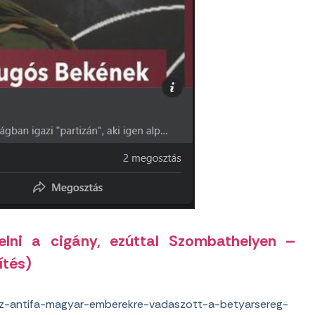
selni a cigány, ezúttal Szombathelyen –
ítés)
az-antifa-magyar-emberekre-vadaszott-a-betyarsereg-