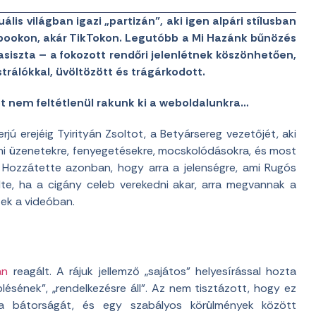
ális világban igazi „partizán”, aki igen alpári stílusban
ebookon, akár TikTokon. Legutóbb a Mi Hazánk bűnözés
fasiszta – a fokozott rendőri jelenlétnek köszönhetően,
rálókkal, üvöltözött és trágárkodott.
et nem feltétlenül rakunk ki a weboldalunkra…
jú erejéig Tyirityán Zsoltot, a Betyársereg vezetőjét, aki
ni üzenetekre, fenyegetésekre, mocskolódásokra, és most
. Hozzátette azonban, hogy arra a jelenségre, ami Rugós
emelte, ha a cigány celeb verekedni akar, arra megvannak a
tek a videóban.
án
reagált. A rájuk jellemző „sajátos” helyesírással hozta
ésének”, „rendelkezésre áll”. Az nem tisztázott, hogy ez
 a bátorságát, és egy szabályos körülmények között