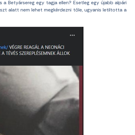
 a Betyársereg egy tagja ellen? Esetleg egy újabb alpári
zt alatt nem lehet megkérdezni tőle, ugyanis letiltotta a