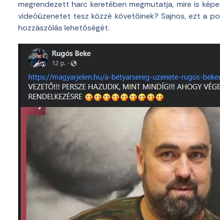
megrendezett harc keretében megmutatja, mire is képes
videóüzenetet tesz közzé követőinek? Sajnos, ezt a pos
hozzászólás lehetőségét.