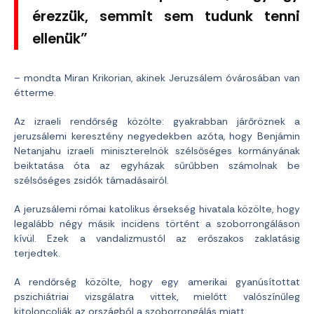
érezzük, semmit sem tudunk tenni
ellenük”
– mondta Miran Krikorian, akinek Jeruzsálem óvárosában van
étterme.
Az izraeli rendőrség közölte: gyakrabban járőröznek a
jeruzsálemi keresztény negyedekben azóta, hogy Benjámin
Netanjahu izraeli miniszterelnök szélsőséges kormányának
beiktatása óta az egyházak sűrűbben számolnak be
szélsőséges zsidók támadásairól.
A jeruzsálemi római katolikus érsekség hivatala közölte, hogy
legalább négy másik incidens történt a szoborrongáláson
kívül. Ezek a vandalizmustól az erőszakos zaklatásig
terjedtek.
A rendőrség közölte, hogy egy amerikai gyanúsítottat
pszichiátriai vizsgálatra vittek, mielőtt valószínűleg
kitoloncolják az országból a szoborrongálás miatt.