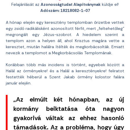
Felajánlását az
Azonosságtudat Alapítványnak
küldje el!
Adószám: 18218082-1-07
A hónap elején egy keresztény templomban őrizetbe vettek
egy zsidó radikálisként azonosított férfit, mert „feltehetőleg”
megrongált egy Jézus-szobrot. A hiedelem szerint a
templom azon a helyen áll, ahol Krisztus magára vette a
keresztet, miután halálra ítélték és megkorbácsolták. Emiatt
nevezik a templomot a Megkorbácsolás Templomának.
Korábban több más incidens is történt, egyebek között a
Halál az örményekre! és a Halál a keresztényekre! feliratot
festették héberül a Szent Jakab örmény kolostor falára
január elején.
„Az elmúlt két hónapban, az új
kormány beiktatása óta nagyon
gyakorivá váltak az ehhez hasonló
támadások. Az a probléma, hogy úgy