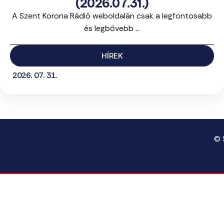
(2026.07.31.)
A Szent Korona Rádió weboldalán csak a legfontosabb
és legbővebb ...
HÍREK
2026. 07. 31.
© 