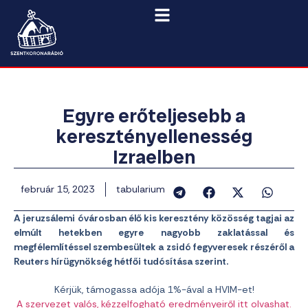
Egyre erőteljesebb a
keresztényellenesség
Izraelben
február 15, 2023
tabularium
A jeruzsálemi óvárosban élő kis keresztény közösség tagjai az
elmúlt hetekben egyre nagyobb zaklatással és
megfélemlítéssel szembesültek a zsidó fegyveresek részéről a
Reuters hírügynökség hétfői tudósítása szerint.
Kérjük, támogassa adója 1%-ával a HVIM-et!
A szervezet valós, kézzelfogható eredményeiről itt olvashat.