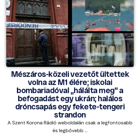
Mészáros-közeli vezetőt ültettek
volna az M1 élére; iskolai
bombariadóval „hálálta meg” a
befogadást egy ukrán; halálos
dróncsapás egy fekete-tengeri
strandon
A Szent Korona Rádió weboldalán csak a legfontosabb
és legbővebb ...