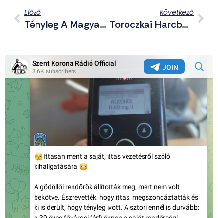
Előző
Következő
Tényleg A Magyar Lesz A Térség Meghatározó Hadereje?! Hát Nagyon Nem…
Toroczkai Harcba Szállt Az Európai Tanácsban A Nők Elleni Erőszak És A Terrorizmus Valódi Okainak Legyőzéséért