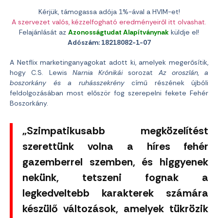
Kérjük, támogassa adója 1%-ával a HVIM-et!
A szervezet valós, kézzelfogható eredményeiről itt olvashat.
Felajánlását az
Azonosságtudat Alapítványnak
küldje el!
Adószám: 18218082-1-07
A Netflix marketinganyagokat adott ki, amelyek megerősítik,
hogy C.S. Lewis
Narnia Krónikái
sorozat
Az oroszlán, a
boszorkány és a ruhásszekrény
című részének újbóli
feldolgozásában most először fog szerepelni fekete Fehér
Boszorkány.
„Szimpatikusabb megközelítést
szerettünk volna a híres fehér
gazemberrel szemben, és higgyenek
nekünk, tetszeni fognak a
legkedveltebb karakterek számára
készülő változások, amelyek tükrözik