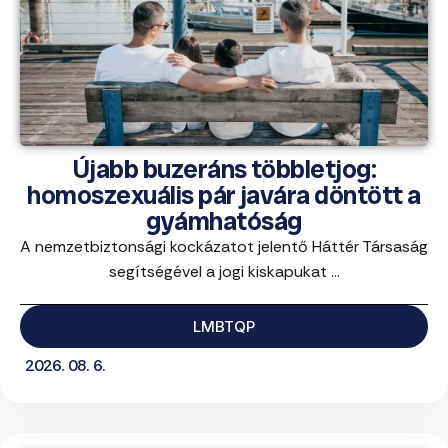
Újabb buzeráns többletjog:
homoszexuális pár javára döntött a
gyámhatóság
A nemzetbiztonsági kockázatot jelentő Háttér Társaság
segítségével a jogi kiskapukat ...
LMBTQP
2026. 08. 6.