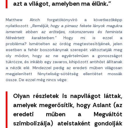
azt a világot, amelyben ma élünk.”
Matthew Alrich forgatókönyvíró a következőképp
nyilatkozott:
„Reméljük, hogy a pimasz fekete lányok magukra
ismernek ebben az erőteljes, rokonszenves és feminista
félreértett karakterben.”
Hogy mi is ezzel a
probléma? Ismételten az ördög megtestesítőjének, jelen
esetben a fehér boszorkánynak szerepét változtatják meg
oly módon, hogy az ne egyértelműen a gonoszságot
tükrözze, és inkább egy zavaros, kihipózott antihőst állítanak
a nézők elé. Mindezzel pedig az eredeti műben világosan
megjelenített fényteliség-sötétség ellentétet mossák
össze. De ezzel még nincs vége:
Olyan részletek is napvilágot láttak,
amelyek megerősítik, hogy Aslant (az
eredeti műben a Megváltót
szimbolizálja) ateistaként gondolják