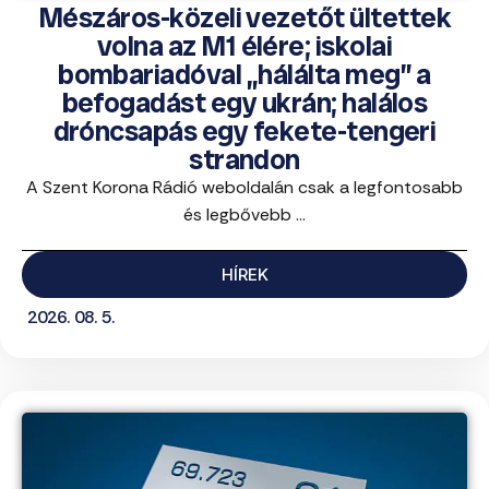
Mészáros-közeli vezetőt ültettek
volna az M1 élére; iskolai
bombariadóval „hálálta meg” a
befogadást egy ukrán; halálos
dróncsapás egy fekete-tengeri
strandon
A Szent Korona Rádió weboldalán csak a legfontosabb
és legbővebb ...
HÍREK
2026. 08. 5.