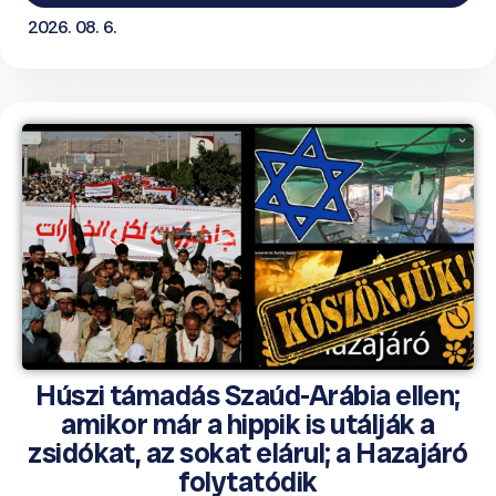
2026. 08. 6.
Húszi támadás Szaúd-Arábia ellen;
amikor már a hippik is utálják a
zsidókat, az sokat elárul; a Hazajáró
folytatódik