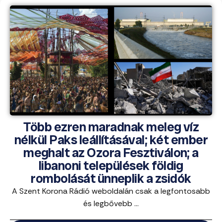
Több ezren maradnak meleg víz
nélkül Paks leállításával; két ember
meghalt az Ozora Fesztiválon; a
libanoni települések földig
rombolását ünneplik a zsidók
A Szent Korona Rádió weboldalán csak a legfontosabb
és legbővebb ...