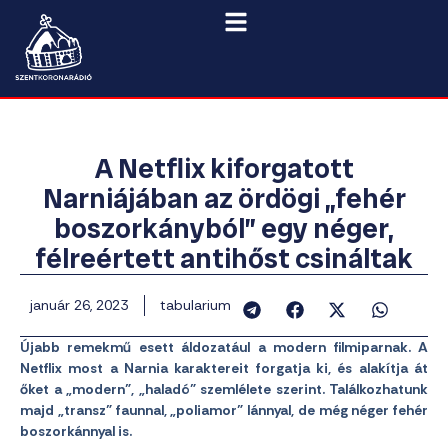
A Netflix kiforgatott
Narniájában az ördögi „fehér
boszorkányból” egy néger,
félreértett antihőst csináltak
január 26, 2023
tabularium
Újabb remekmű esett áldozatául a modern filmiparnak. A
Netflix most a Narnia karaktereit forgatja ki, és alakítja át
őket a „modern”, „haladó” szemlélete szerint. Találkozhatunk
majd „transz” faunnal, „poliamor” lánnyal, de még néger fehér
boszorkánnyal is.