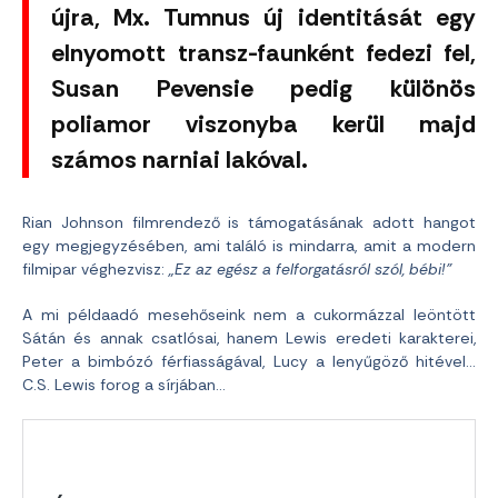
újra, Mx. Tumnus új identitását egy
elnyomott transz-faunként fedezi fel,
Susan Pevensie pedig különös
poliamor viszonyba kerül majd
számos narniai lakóval.
Rian Johnson filmrendező is támogatásának adott hangot
egy megjegyzésében, ami találó is mindarra, amit a modern
filmipar véghezvisz:
„Ez az egész a felforgatásról szól, bébi!”
A mi példaadó mesehőseink nem a cukormázzal leöntött
Sátán és annak csatlósai, hanem Lewis eredeti karakterei,
Peter a bimbózó férfiasságával, Lucy a lenyűgöző hitével…
C.S. Lewis forog a sírjában…