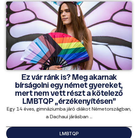
Ez vár ránk is? Meg akarnak
bírságolni egy német gyereket,
mert nem vett részt a kötelező
LMBTQP „érzékenyítésen”
Egy 14 éves, gimnáziumba járó diákot Németországban,
a Dachaui járásban ...
LMBTQP