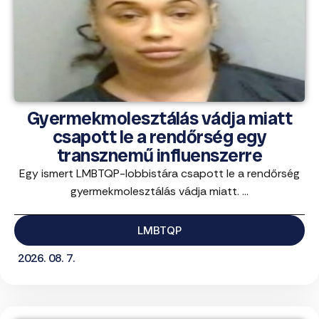
Gyermekmolesztálás vádja miatt
csapott le a rendőrség egy
transznemű influenszerre
Egy ismert LMBTQP-lobbistára csapott le a rendőrség
gyermekmolesztálás vádja miatt. ...
LMBTQP
2026. 08. 7.