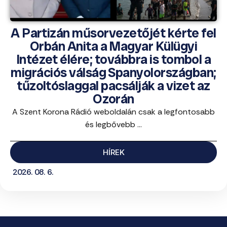
A Partizán műsorvezetőjét kérte fel
Orbán Anita a Magyar Külügyi
Intézet élére; továbbra is tombol a
migrációs válság Spanyolországban;
tűzoltóslaggal pacsálják a vizet az
Ozorán
A Szent Korona Rádió weboldalán csak a legfontosabb
és legbővebb ...
HÍREK
2026. 08. 6.