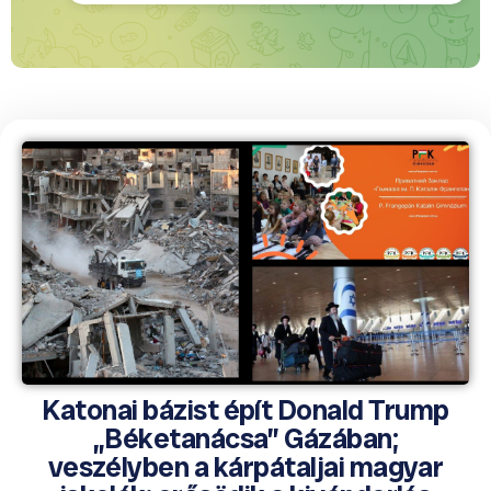
Katonai bázist épít Donald Trump
„Béketanácsa” Gázában;
veszélyben a kárpátaljai magyar