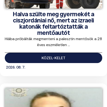
Halva szülte meg gyermekét a
ciszjordániai nő, mert az izraeli
katonák feltartóztatták a
mentőautót
Hiába próbálták megmenteni a palesztin mentősök a 28
éves eszméletlen ...
KÖZEL-KELET
2026. 08. 7.