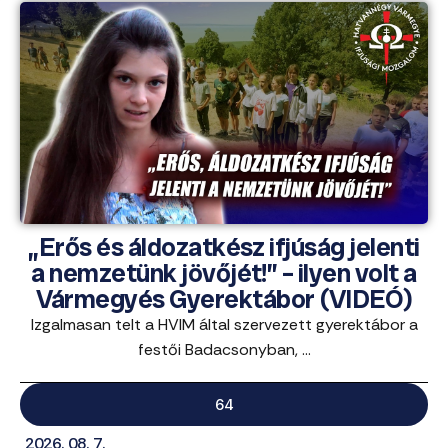
„Erős és áldozatkész ifjúság jelenti
a nemzetünk jövőjét!” – ilyen volt a
Vármegyés Gyerektábor (VIDEÓ)
Izgalmasan telt a HVIM által szervezett gyerektábor a
festői Badacsonyban, ...
64
2026. 08. 7.