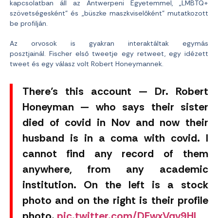
kapcsolatban áll az Antwerpeni Egyetemmel, „LMBTQ+
szövetségesként” és „büszke maszkviselőként” mutatkozott
be profilján.
Az orvosok is gyakran interaktáltak egymás
posztjainál. Fischer első tweetje egy retweet, egy idézett
tweet és egy válasz volt Robert Honeymannek.
There’s this account — Dr. Robert
Honeyman — who says their sister
died of covid in Nov and now their
husband is in a coma with covid. I
cannot find any record of them
anywhere, from any academic
institution. On the left is a stock
photo and on the right is their profile
photo.
pic.twitter.com/DFwxVqv9HL