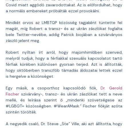
Covid miatt aggódó zavarodottakat. Az is előfordulhat, hogy
a normális embereket próbálták ezzel provokálni.
Mindkét orvos az LMBTQP közösség tagjaként tüntette fel
magát, míg Robert a transz- és az ukrán zászlókat foglalta
bele Twitter-nevébe, addig Patrick biojában a szivárványos
zászló jelent meg.
Robert nyíltan írt arról, hogy majomhimlőben szenved,
melyről tudjuk, hogy a férfiakkal szexuális kapcsolatot tartó
férfiak körében különösen gyorsan terjed. Azt is állították,
hogy októberben transzfób támadás áldozatai lettek ezzel
is hergelve a közönséget.
Egy másik, a csoporthoz kapcsolódó fiók,
Dr. Gerold
Fischer
szivárvány-, transz- és ukrán zászlókat tett a neve
mellé, és leírása szerint ő „mindenki szövetségese az
#LGBQT+ közösségben. #WearAMask.” Fischer fiókját azóta
szintén törölték.
A negyedik csaló, Dr. Steve „Ste” Ville, aki azt állította, hogy