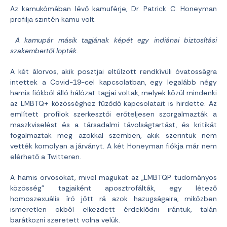
Az kamukómában lévő kamuférje, Dr. Patrick C. Honeyman
profilja szintén kamu volt.
A kamupár másik tagjának képét egy indiánai biztosítási
szakembertől lopták.
A két álorvos, akik posztjai eltúlzott rendkívüli óvatosságra
intettek a Covid-19-cel kapcsolatban, egy legalább négy
hamis fiókból álló hálózat tagjai voltak, melyek közül mindenki
az LMBTQ+ közösséghez fűződő kapcsolatait is hirdette. Az
említett profilok szerkesztői erőteljesen szorgalmazták a
maszkviselést és a társadalmi távolságtartást, és kritikát
fogalmaztak meg azokkal szemben, akik szerintük nem
vették komolyan a járványt. A két Honeyman fiókja már nem
elérhető a Twitteren.
A hamis orvosokat, mivel magukat az „LMBTQP tudományos
közösség” tagjaiként aposztrofálták, egy létező
homoszexuális író jött rá azok hazugságaira, miközben
ismeretlen okból elkezdett érdeklődni irántuk, talán
barátkozni szeretett volna velük.