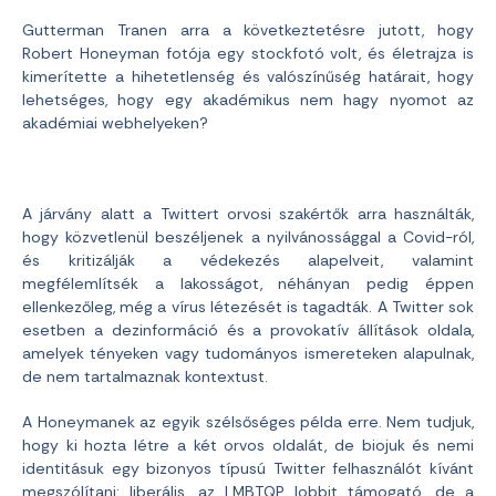
Gutterman Tranen arra a következtetésre jutott, hogy
Robert Honeyman fotója egy stockfotó volt, és életrajza is
kimerítette a hihetetlenség és valószínűség határait, hogy
lehetséges, hogy egy akadémikus nem hagy nyomot az
akadémiai webhelyeken?
A járvány alatt a Twittert orvosi szakértők arra használták,
hogy közvetlenül beszéljenek a nyilvánossággal a Covid-ról,
és kritizálják a védekezés alapelveit, valamint
megfélemlítsék a lakosságot, néhányan pedig éppen
ellenkezőleg, még a vírus létezését is tagadták. A Twitter sok
esetben a dezinformáció és a provokatív állítások oldala,
amelyek tényeken vagy tudományos ismereteken alapulnak,
de nem tartalmaznak kontextust.
A Honeymanek az egyik szélsőséges példa erre. Nem tudjuk,
hogy ki hozta létre a két orvos oldalát, de biojuk és nemi
identitásuk egy bizonyos típusú Twitter felhasználót kívánt
megszólítani: liberális, az LMBTQP lobbit támogató, de a