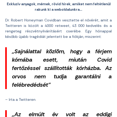
Exkluzív anyagok, mémek, rövid hírek, amiket nem feltétlenül
rakunk ki a weboldalunkra…
Dr. Robert Honeyman Covidban vesztette el nővérét, amit a
Twitteren is közölt a 4000 retweet, 43 000 kedvelés és a
rengeteg részvétnyilvánításért cserébe. Egy hónappal
később újabb tragédiát jelentett be a fiókján, miszerint:
„Sajnálattal közlöm, hogy a férjem
kómába esett, miután Covid
fertőzéssel szállították kórházba. Az
orvos nem tudja garantálni a
felébredédsét”
– írta a Twitteren.
„Az elmúlt év volt az eddigi