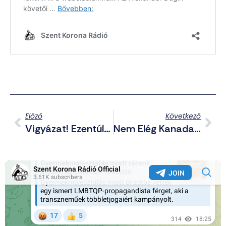
Előző
Következő
Vigyázat! Ezentúl Szabadon Posztolhatnak A Félmeztelen Transzok A Facebookra És Instagramra
Nem Elég Kanada Bocsánatkérése A Himlővel Irtott Indiánoknak