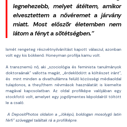
legnehezebb, melyet átéltem, amikor
elvesztettem a nővéremet a járvány
miatt. Most először életemben nem
látom a fényt a sötétségben.”
Ismét rengeteg részvétnyilvánítást kapott válaszul, azonban
volt egy kis bökkenő. Honeyman profilja kamu volt.
A transznemű nő, aki „szociológia és feminista tanulmányok
doktoraának” vallotta magát, „érdeklődött a költészet iránt”,
és mint minden a divathullámra felülő közösségi médiaoldal
tulajdonos, a they/them névmások használatát is kiemelte
magával kapcsolatban. Az oldal profilképe valójában egy
stockfotó volt, amelyet egy jogdíjmentes képoldalról töltött
le a csaló.
A DepositPhotos oldalon a „Jóképű, boldogan mosolygó latin
férfi” szöveggel találtak rá a profilképre.