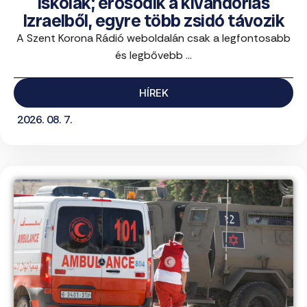
iskolák; erősödik a kivándorlás
Izraelből, egyre több zsidó távozik
A Szent Korona Rádió weboldalán csak a legfontosabb
és legbővebb ...
HÍREK
2026. 08. 7.