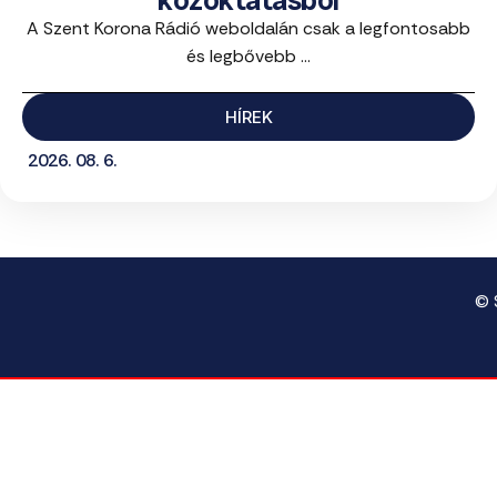
közoktatásból
A Szent Korona Rádió weboldalán csak a legfontosabb
és legbővebb ...
HÍREK
2026. 08. 6.
© 