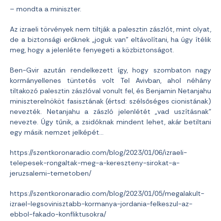
– mondta a miniszter.
Az izraeli törvények nem tiltják a palesztin zászlót, mint olyat,
de a biztonsági erőknek „joguk van” eltávolítani, ha úgy ítélik
meg, hogy a jelenléte fenyegeti a közbiztonságot.
Ben-Gvir azután rendelkezett így, hogy szombaton nagy
kormányellenes tüntetés volt Tel Avivban, ahol néhány
tiltakozó palesztin zászlóval vonult fel, és Benjamin Netanjahu
miniszterelnököt fasisztának (értsd: szélsőséges cionistának)
nevezték. Netanjahu a zászló jelenlétét „vad uszításnak”
nevezte. Úgy tűnik, a zsidóknak mindent lehet, akár betiltani
egy másik nemzet jelképét…
https://szentkoronaradio.com/blog/2023/01/06/izraeli-
telepesek-rongaltak-meg-a-kereszteny-sirokat-a-
jeruzsalemi-temetoben/
https://szentkoronaradio.com/blog/2023/01/05/megalakult-
izrael-legsovinisztabb-kormanya-jordania-felkeszul-az-
ebbol-fakado-konfliktusokra/