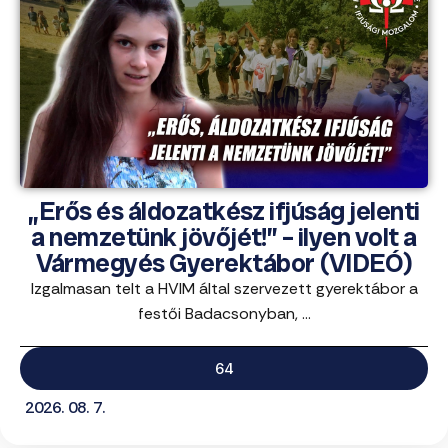
„Erős és áldozatkész ifjúság jelenti
a nemzetünk jövőjét!” – ilyen volt a
Vármegyés Gyerektábor (VIDEÓ)
Izgalmasan telt a HVIM által szervezett gyerektábor a
festői Badacsonyban, ...
64
2026. 08. 7.