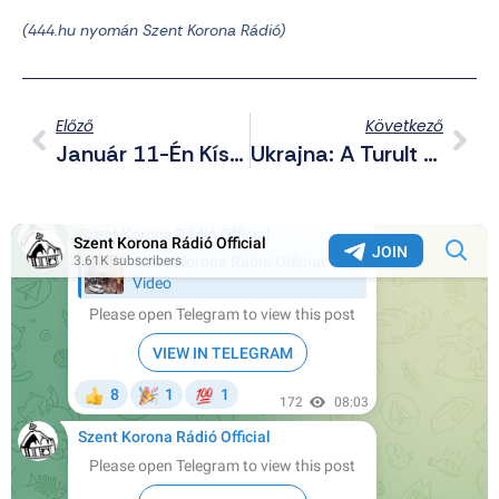
(444.hu nyomán Szent Korona Rádió)
Előző
Következő
Január 11-Én Kísérjük Utolsó Útjára Nagy Lászlót, A 2006 Őszi Állami Terror Áldozatát
Ukrajna: A Turult És II. Katalint Gondolkodás Nélkül Elbontják, A Kommunista Pártfőtitkár Maradhat