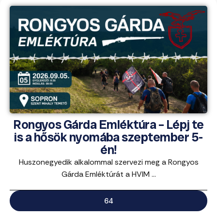
Rongyos Gárda Emléktúra – Lépj te
is a hősök nyomába szeptember 5-
én!
Huszonegyedik alkalommal szervezi meg a Rongyos
Gárda Emléktúrát a HVIM ...
64