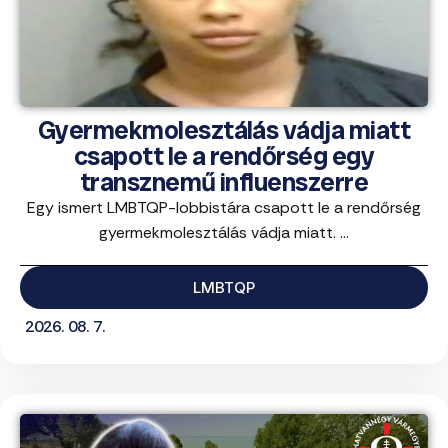
Gyermekmolesztálás vádja miatt
csapott le a rendőrség egy
transznemű influenszerre
Egy ismert LMBTQP-lobbistára csapott le a rendőrség
gyermekmolesztálás vádja miatt. ...
LMBTQP
2026. 08. 7.