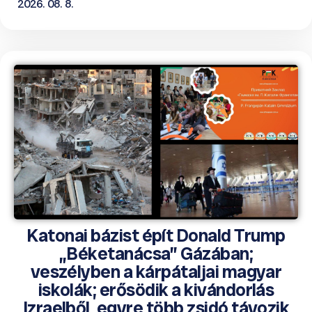
2026. 08. 8.
Katonai bázist épít Donald Trump
„Béketanácsa” Gázában;
veszélyben a kárpátaljai magyar
iskolák; erősödik a kivándorlás
Izraelből, egyre több zsidó távozik