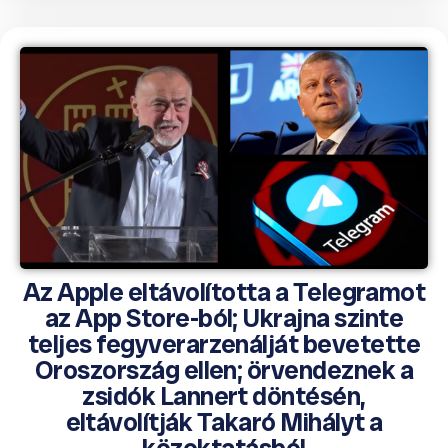
Az Apple eltávolította a Telegramot
az App Store-ból; Ukrajna szinte
teljes fegyverarzenálját bevetette
Oroszország ellen; örvendeznek a
zsidók Lannert döntésén,
eltávolítják Takaró Mihályt a