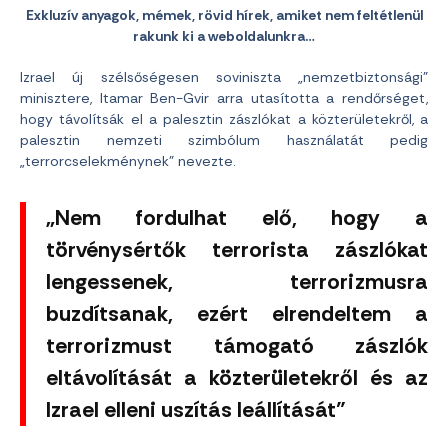
Exkluzív anyagok, mémek, rövid hírek, amiket nem feltétlenül
rakunk ki a weboldalunkra…
Izrael új szélsőségesen soviniszta „nemzetbiztonsági”
minisztere, Itamar Ben-Gvir arra utasította a rendőrséget,
hogy távolítsák el a palesztin zászlókat a közterületekről, a
palesztin nemzeti szimbólum használatát pedig
„terrorcselekménynek” nevezte.
„Nem fordulhat elő, hogy a
törvénysértők terrorista zászlókat
lengessenek, terrorizmusra
buzdítsanak, ezért elrendeltem a
terrorizmust támogató zászlók
eltávolítását a közterületekről és az
Izrael elleni uszítás leállítását”