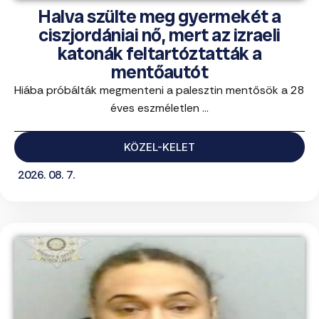
Halva szülte meg gyermekét a
ciszjordániai nő, mert az izraeli
katonák feltartóztatták a
mentőautót
Hiába próbálták megmenteni a palesztin mentősök a 28
éves eszméletlen ...
KÖZEL-KELET
2026. 08. 7.