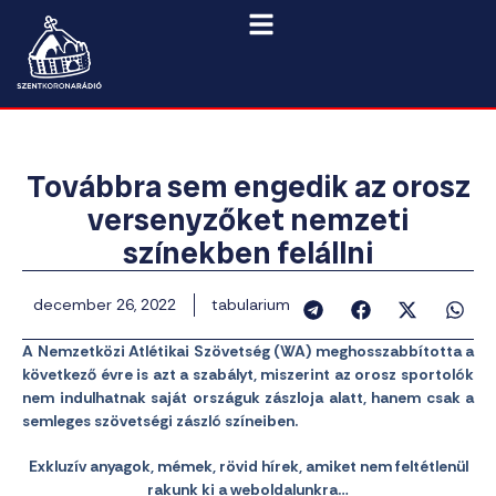
Továbbra sem engedik az orosz
versenyzőket nemzeti
színekben felállni
december 26, 2022
tabularium
A Nemzetközi Atlétikai Szövetség (WA) meghosszabbította a
következő évre is azt a szabályt, miszerint az orosz sportolók
nem indulhatnak saját országuk zászloja alatt, hanem csak a
semleges szövetségi zászló színeiben.
Exkluzív anyagok, mémek, rövid hírek, amiket nem feltétlenül
rakunk ki a weboldalunkra…