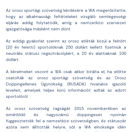
Az orosz sportági szövetség kérdésére a WA megerősítette,
hogy az alkalmassági feltételeket vizsgáló semlegességi
eljárás addig folytatódik, amíg a nemzetközi szervezet
igazgatósága másként nem dönt.
Az eddigi gyakorlat szerint az orosz atléták közül a felnőtt
(20 év feletti) sportolóknak 250 dollárt kellett fizetniük a
neutrális státusz regisztrációjáért, a 20 év alattiaknak 100
dollárt.
A kérelmeket viszont a WA csak akkor bírálta el, ha előtte
csatolták az orosz sportági szövetség és az Orosz
Doppingellenes Ügynökség (RUSADA) hivatalos igazoló
leveleit, amelyek teljes körű információt adtak az adott
sportolóról.
Az orosz szövetség tagságát 2015 novemberében az
ismétlődő és nagyszámú doppingeset nyomán
függesztették fel a nemzetközi szövetségben, és státuszát
azóta sem állították helyre, sőt a WA elnöksége idén