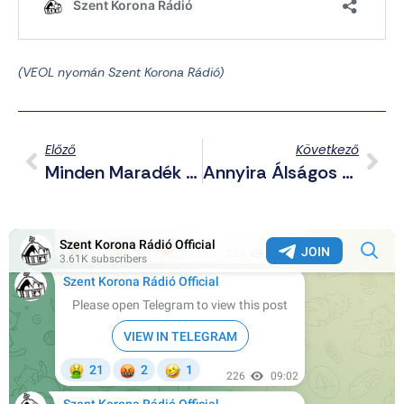
(VEOL nyomán Szent Korona Rádió)
Előző
Következő
Minden Maradék Normalitást Felad Ukrajna, Csak Hogy EU Tag Lehessen?
Annyira Álságos Az Új Ukrán Nemzetiségi Törvény, Hogy Még A Románok Is Nekimentek