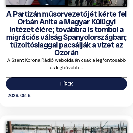
A Partizán műsorvezetőjét kérte fel
Orbán Anita a Magyar Külügyi
Intézet élére; továbbra is tombol a
migrációs válság Spanyolországban;
tűzoltóslaggal pacsálják a vizet az
Ozorán
A Szent Korona Rádió weboldalán csak a legfontosabb
és legbővebb ...
HÍREK
2026. 08. 6.