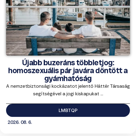
Újabb buzeráns többletjog:
homoszexuális pár javára döntött a
gyámhatóság
A nemzetbiztonsági kockázatot jelentő Háttér Társaság
segítségével a jogi kiskapukat ...
LMBTQP
2026. 08. 6.