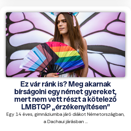
Ez vár ránk is? Meg akarnak
bírságolni egy német gyereket,
mert nem vett részt a kötelező
LMBTQP „érzékenyítésen”
Egy 14 éves, gimnáziumba járó diákot Németországban,
a Dachaui járásban ...