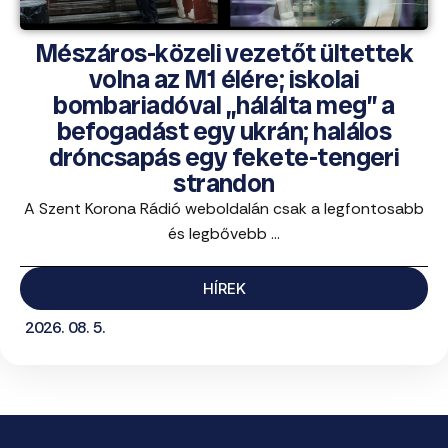
Mészáros-közeli vezetőt ültettek
volna az M1 élére; iskolai
bombariadóval „hálálta meg” a
befogadást egy ukrán; halálos
dróncsapás egy fekete-tengeri
strandon
A Szent Korona Rádió weboldalán csak a legfontosabb
és legbővebb ...
HÍREK
2026. 08. 5.