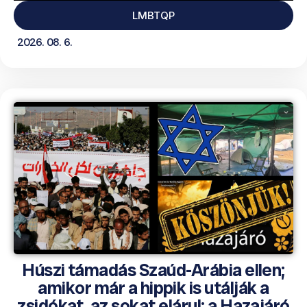
LMBTQP
2026. 08. 6.
Húszi támadás Szaúd-Arábia ellen;
amikor már a hippik is utálják a
zsidókat, az sokat elárul; a Hazajáró