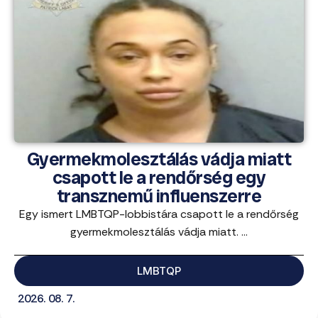
Gyermekmolesztálás vádja miatt
csapott le a rendőrség egy
transznemű influenszerre
Egy ismert LMBTQP-lobbistára csapott le a rendőrség
gyermekmolesztálás vádja miatt. ...
LMBTQP
2026. 08. 7.