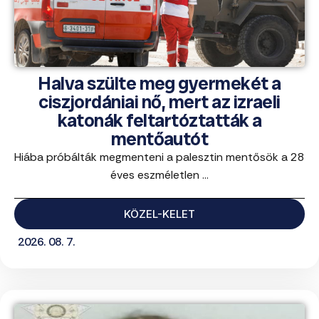
Halva szülte meg gyermekét a
ciszjordániai nő, mert az izraeli
katonák feltartóztatták a
mentőautót
Hiába próbálták megmenteni a palesztin mentősök a 28
éves eszméletlen ...
KÖZEL-KELET
2026. 08. 7.