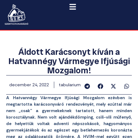
Áldott Karácsonyt kíván a
Hatvannégy Vármegye Ifjúsági
Mozgalom!
december 24, 2022
tabularium
A Hatvannégy Vármegye Ifjúsági Mozgalom ezévben is
megtartotta karácsonyváró rendezvényét, mely ezúttal már
nem „csak” a gyermekeknek tartatott, hanem minden
korosztálynak. Nem volt ajándékdömping, csili-vili műfenyő,
de helyettük voltak adventi népszokások, hagyományos
gyermekjátékok és az egészet egy betlehemezés koronázta
meg az odalátogatók örömére. A HVIM-mel együtt ezen