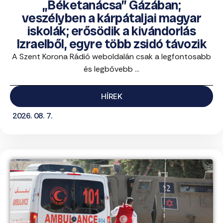
„Béketanácsa” Gázában;
veszélyben a kárpátaljai magyar
iskolák; erősödik a kivándorlás
Izraelből, egyre több zsidó távozik
A Szent Korona Rádió weboldalán csak a legfontosabb
és legbővebb ...
HÍREK
2026. 08. 7.