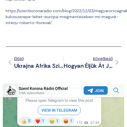
https://szentkoronaradio.com/blog/2022/12/03/magyarorszagna
kulcsszerepe-lehet-europa-megmenteseben-mi-magunk-
interju-roberto-fioreval/
Előző
Következő
Ukrajna Afrika Szintjére Süllyedhet Le
Hogyan Éljük Át Jézus Krisztus Születésének Misztériumát? Barsi Balázs Atya Gondolatai Utat Mutatnak