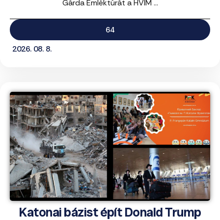
Gárda Emléktúrát a HVIM ...
64
2026. 08. 8.
Katonai bázist épít Donald Trump