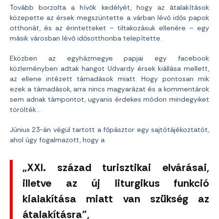
Tovább borzolta a hívők kedélyét, hogy az átalakítások
közepette az érsek megszüntette a várban lévő idős papok
otthonát, és az érintetteket – tiltakozásuk ellenére – egy
másik városban lévő idősotthonba telepítette.
Eközben az egyházmegye papjai egy facebook
közleményben adtak hangot Udvardy érsek kiállása mellett,
az ellene intézett támadások miatt. Hogy pontosan mik
ezek a támadások, arra nincs magyarázat és a kommentárok
sem adnak támpontot, ugyanis érdekes módon mindegyiket
törölték…
Június 23-án végül tartott a főpásztor egy sajtótájékoztatót,
ahol úgy fogalmazott, hogy a
„XXI. század turisztikai elvárásai,
illetve az új liturgikus funkció
kialakítása miatt van szükség az
átalakításra”,