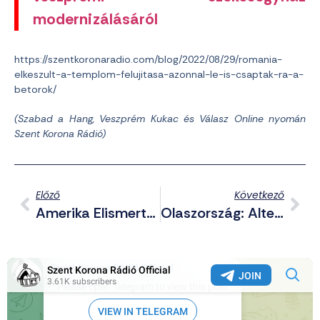
modernizálásáról
https://szentkoronaradio.com/blog/2022/08/29/romania-
elkeszult-a-templom-felujitasa-azonnal-le-is-csaptak-ra-a-
betorok/
(Szabad a Hang, Veszprém Kukac és Válasz Online nyomán
Szent Korona Rádió)
Előző
Következő
Amerika Elismerte A Hátrányos Helyzetű Ukránokon Végzett Emberkísérleteket
Olaszország: Alternatív Megoldások Helyett Kevesebb Szentmisét Mutatnak Be A Magas Energiaárak Miatt