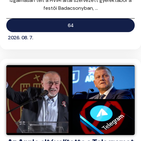
Izgalmasan telt a HVIM által szervezett gyerektábor a
festői Badacsonyban, ...
64
2026. 08. 7.