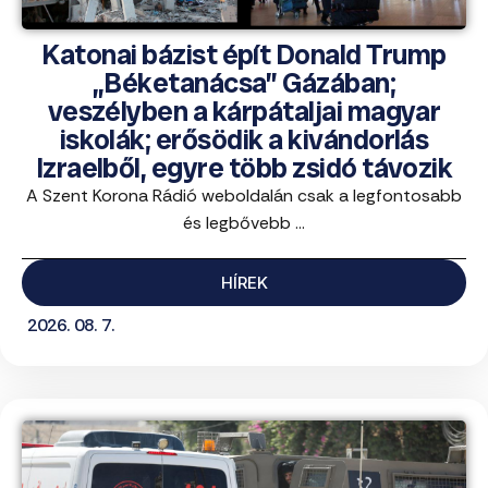
Katonai bázist épít Donald Trump
„Béketanácsa” Gázában;
veszélyben a kárpátaljai magyar
iskolák; erősödik a kivándorlás
Izraelből, egyre több zsidó távozik
A Szent Korona Rádió weboldalán csak a legfontosabb
és legbővebb ...
HÍREK
2026. 08. 7.