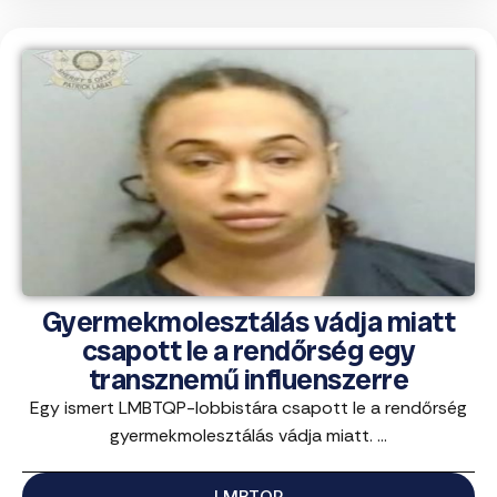
Gyermekmolesztálás vádja miatt
csapott le a rendőrség egy
transznemű influenszerre
Egy ismert LMBTQP-lobbistára csapott le a rendőrség
gyermekmolesztálás vádja miatt. ...
LMBTQP