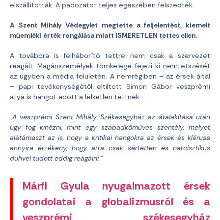
elszállították. A padozatot teljes egészében felszedték.
A Szent Mihály Védegylet megtette a feljelentést, kiemelt
műemléki érték rongálása miatt ISMERETLEN tettes ellen.
A továbbra is felháborító tettre nem csak a szervezet
reagált. Magánszemélyek tömkelege fejezi ki nemtetszését
az ügyben a média felületén. A nemrégiben – az érsek által
– papi tevékenységétől eltiltott Simon Gábor veszprémi
atya is hangot adott a lelketlen tettnek:
„A veszprémi Szent Mihály Székesegyház az átalakítása után
úgy fog kinézni, mint egy szabadkőműves szentély, melyet
alátámaszt az is, hogy a kritikai hangokra az érsek és klérusa
annyira érzékeny, hogy arra csak sértetten és narcisztikus
dühvel tudott eddig reagálni.”
Márfi Gyula nyugalmazott érsek
gondolatai a globalizmusról és a
veszprémi székesegyház