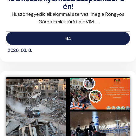
én!
Huszonegyedik alkalommal szervezi meg a Rongyos
Gárda Emléktúrát a HVIM ...
64
2026. 08. 8.