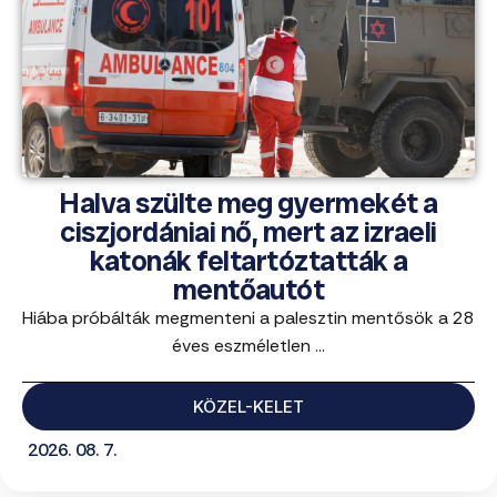
Halva szülte meg gyermekét a
ciszjordániai nő, mert az izraeli
katonák feltartóztatták a
mentőautót
Hiába próbálták megmenteni a palesztin mentősök a 28
éves eszméletlen ...
KÖZEL-KELET
2026. 08. 7.