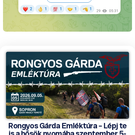
Rongyos Gárda Emléktúra – Lépj te
is a hősök nyomába szeptember 5-