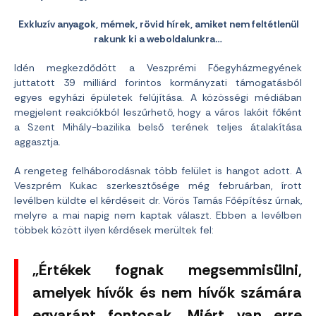
Exkluzív anyagok, mémek, rövid hírek, amiket nem feltétlenül
rakunk ki a weboldalunkra…
Idén megkezdődött a Veszprémi Főegyházmegyének
juttatott 39 milliárd forintos kormányzati támogatásból
egyes egyházi épületek felújítása. A közösségi médiában
megjelent reakciókból leszűrhető, hogy a város lakóit főként
a Szent Mihály-bazilika belső terének teljes átalakítása
aggasztja.
A rengeteg felháborodásnak több felület is hangot adott. A
Veszprém Kukac szerkesztősége még februárban, írott
levélben küldte el kérdéseit dr. Vörös Tamás Főépítész úrnak,
melyre a mai napig nem kaptak választ. Ebben a levélben
többek között ilyen kérdések merültek fel:
„Értékek fognak megsemmisülni,
amelyek hívők és nem hívők számára
egyaránt fontosak. Miért van erre