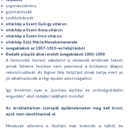
orgonaszekrény
gyóntatószék
szellőzőrácsok
oltárkép a Szent György oltáron
oltárkép a Szent Anna oltáron
oltárkép a Szent Imre oltáron
oltárkép Szűz Mária Menybemenetele
üvegablakok az 1907-1910-es felújításból
Badalik püspök által rendelt üvegablakok 1950-1956
A historizáló festett vakolatot is védendő értéknek tekinti,
annak fehérre festése nem jelentené a középkori állapot
rekonstruálását. Az Aigner féle felújítást jónak tartja, mert az
jól alkalmazkodik a régi épület adottságaihoz.
Így értelmet nyer a „bontási, építési és örökségvédelmi
engedély” első oldalán található mondat:
Az értékleltárban szereplő épületelemeket meg kell őrizni,
azok nem távolíthatóak el.
Mindezek ellenére a főoltárt már kivésték a falból, és