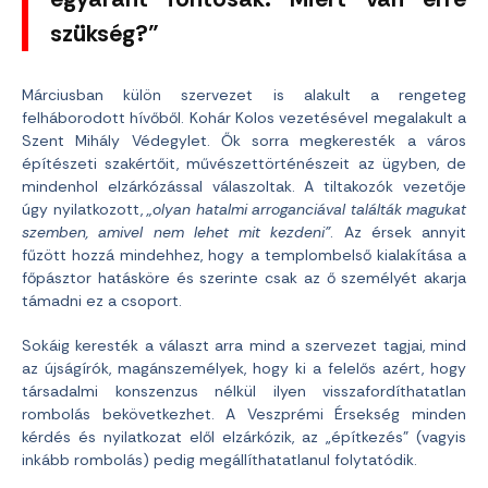
szükség?”
Márciusban külön szervezet is alakult a rengeteg
felháborodott hívőből. Kohár Kolos vezetésével megalakult a
Szent Mihály Védegylet. Ők sorra megkeresték a város
építészeti szakértőit, művészettörténészeit az ügyben, de
mindenhol elzárkózással válaszoltak. A tiltakozók vezetője
úgy nyilatkozott,
„olyan hatalmi arroganciával találták magukat
szemben, amivel nem lehet mit kezdeni”
. Az érsek annyit
fűzött hozzá mindehhez, hogy a templombelső kialakítása a
főpásztor hatásköre és szerinte csak az ő személyét akarja
támadni ez a csoport.
Sokáig keresték a választ arra mind a szervezet tagjai, mind
az újságírók, magánszemélyek, hogy ki a felelős azért, hogy
társadalmi konszenzus nélkül ilyen visszafordíthatatlan
rombolás bekövetkezhet. A Veszprémi Érsekség minden
kérdés és nyilatkozat elől elzárkózik, az „építkezés” (vagyis
inkább rombolás) pedig megállíthatatlanul folytatódik.