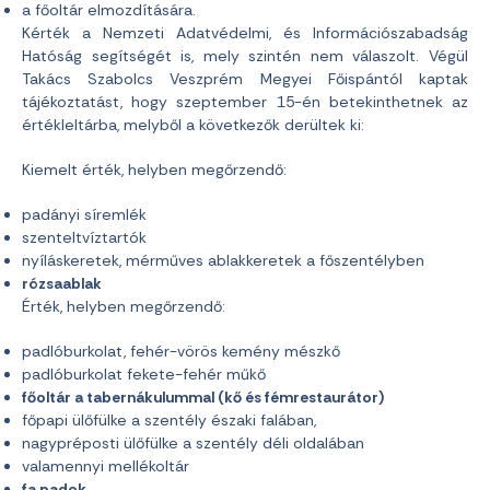
a főoltár elmozdítására.
Kérték a Nemzeti Adatvédelmi, és Információszabadság
Hatóság segítségét is, mely szintén nem válaszolt. Végül
Takács Szabolcs Veszprém Megyei Főispántól kaptak
tájékoztatást, hogy szeptember 15-én betekinthetnek az
értékleltárba, melyből a következők derültek ki:
Kiemelt érték, helyben megőrzendő:
padányi síremlék
szenteltvíztartók
nyíláskeretek, mérműves ablakkeretek a főszentélyben
rózsaablak
Érték, helyben megőrzendő:
padlóburkolat, fehér-vörös kemény mészkő
padlóburkolat fekete-fehér műkő
főoltár a tabernákulummal (kő és fémrestaurátor)
főpapi ülőfülke a szentély északi falában,
nagypréposti ülőfülke a szentély déli oldalában
valamennyi mellékoltár
fa padok