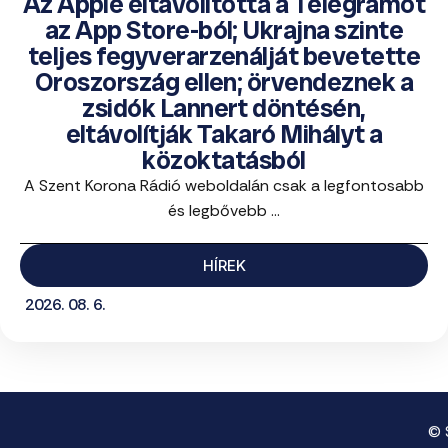
Az Apple eltávolította a Telegramot
az App Store-ból; Ukrajna szinte
teljes fegyverarzenálját bevetette
Oroszország ellen; örvendeznek a
zsidók Lannert döntésén,
eltávolítják Takaró Mihályt a
közoktatásból
A Szent Korona Rádió weboldalán csak a legfontosabb
és legbővebb ...
HÍREK
2026. 08. 6.
© 