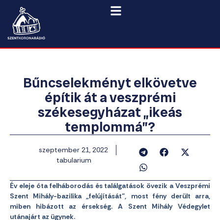
Bűncselekményt elkövetve
építik át a veszprémi
székesegyházat „ikeás
templommá”?
szeptember 21, 2022
tabularium
Év eleje óta felháborodás és találgatások övezik a Veszprémi
Szent Mihály-bazilika „felújítását”, most fény derült arra,
miben hibázott az érsekség. A Szent Mihály Védegylet
utánajárt az ügynek.