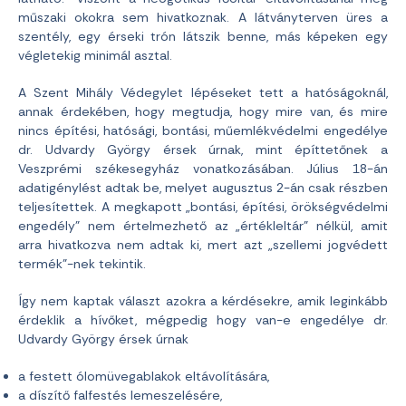
műszaki okokra sem hivatkoznak. A látványterven üres a
szentély, egy érseki trón látszik benne, más képeken egy
végletekig minimál asztal.
A Szent Mihály Védegylet lépéseket tett a hatóságoknál,
annak érdekében, hogy megtudja, hogy mire van, és mire
nincs építési, hatósági, bontási, műemlékvédelmi engedélye
dr. Udvardy György érsek úrnak, mint építtetőnek a
Veszprémi székesegyház vonatkozásában. Július 18-án
adatigénylést adtak be, melyet augusztus 2-án csak részben
teljesítettek. A megkapott „bontási, építési, örökségvédelmi
engedély” nem értelmezhető az „értékleltár” nélkül, amit
arra hivatkozva nem adtak ki, mert azt „szellemi jogvédett
termék”-nek tekintik.
Így nem kaptak választ azokra a kérdésekre, amik leginkább
érdeklik a hívőket, mégpedig hogy van-e engedélye dr.
Udvardy György érsek úrnak
a festett ólomüvegablakok eltávolítására,
a díszítő falfestés lemeszelésére,