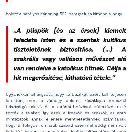
holott a hatályos Kánonjog 392. paragrafusa kimondja, hogy
„A püspök [és az érsek] kiemelt
feladata Isten és a szentek kultikus
tiszteletének biztosítása. (…) A
szakrális vagy vallásos művészet alá
van rendelve a katolikus hitnek. Célja a
hit megerősítése, láthatóvá tétele.”
Ugyanekkor elhangzott, hogy „a bazilikát azért kell teljesen
lefesteni, mert a várhegy dolomit kőszikláján keresztül
felszivárgó talajvíz és a korábbi beázások sófertőzöttekké
tették a falakat, így ezek a freskók és szekkók, az apró
mintázatok annak ellenére menthetetlennek számítanak,
hogy állítólagos romlásuk szabad szemmel eddig nem volt
látható.” Viszont a neogótikus főoltár eltávolításánál még