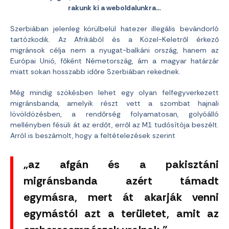
rakunk ki a weboldalunkra…
Szerbiában jelenleg körülbelül hatezer illegális bevándorló
tartózkodik. Az Afrikából és a Közel-Keletről érkező
migránsok célja nem a nyugat-balkáni ország, hanem az
Európai Unió, főként Németország, ám a magyar határzár
miatt sokan hosszabb időre Szerbiában rekednek.
Még mindig szökésben lehet egy olyan felfegyverkezett
migránsbanda, amelyik részt vett a szombat hajnali
lövöldözésben, a rendőrség folyamatosan, golyóálló
mellényben fésüli át az erdőt, erről az M1 tudósítója beszélt.
Arról is beszámolt, hogy a feltételezések szerint
„az afgán és a pakisztáni
migránsbanda azért támadt
egymásra, mert át akarják venni
egymástól azt a területet, amit az