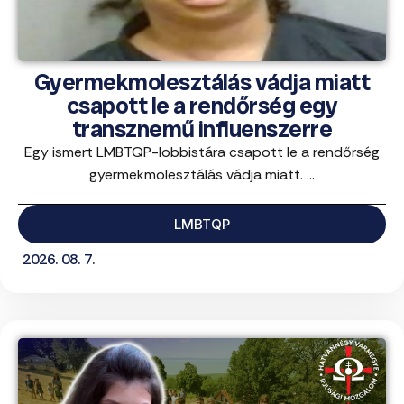
Gyermekmolesztálás vádja miatt
csapott le a rendőrség egy
transznemű influenszerre
Egy ismert LMBTQP-lobbistára csapott le a rendőrség
gyermekmolesztálás vádja miatt. ...
LMBTQP
2026. 08. 7.