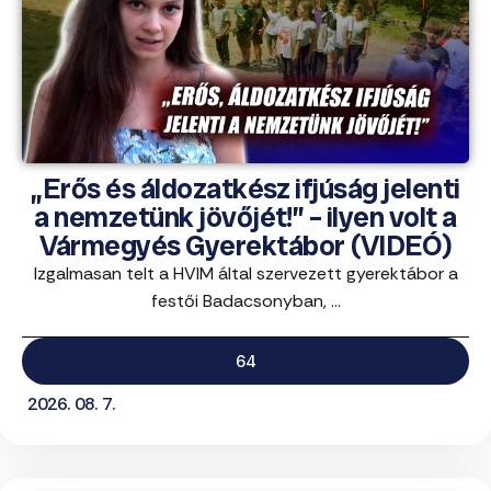
„Erős és áldozatkész ifjúság jelenti
a nemzetünk jövőjét!” – ilyen volt a
Vármegyés Gyerektábor (VIDEÓ)
Izgalmasan telt a HVIM által szervezett gyerektábor a
festői Badacsonyban, ...
64
2026. 08. 7.