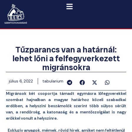
Tűzparancs van a határnál:
lehet lőni a felfegyverkezett
migránsokra
július 6, 2022
tabularium
Migránsok két csoportja támadt egymásra lőfegyverekkel
szombat hajnalban a magyar határhoz közeli szabadkai
erdőben, a helyszíni beszámolók szerint több súlyos sérült
van, a rendőrség, a katonaság és a mentőszolgálat is nagy
erőkkel vonult a helyszínre.
Exkluzív anyagok, mémek, rövid hírek, amiket nem feltétlenül