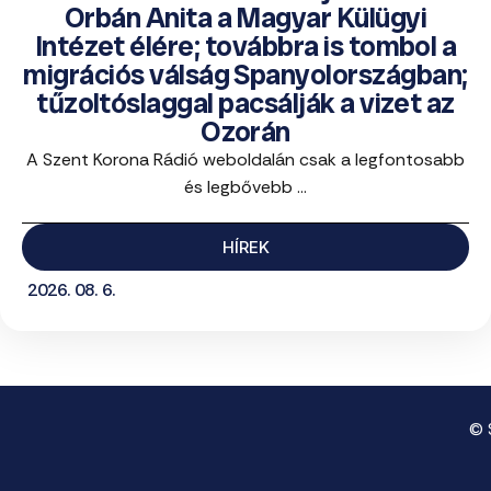
Orbán Anita a Magyar Külügyi
Intézet élére; továbbra is tombol a
migrációs válság Spanyolországban;
tűzoltóslaggal pacsálják a vizet az
Ozorán
A Szent Korona Rádió weboldalán csak a legfontosabb
és legbővebb ...
HÍREK
2026. 08. 6.
© 