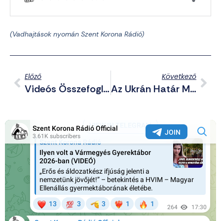
(Vadhajtások nyomán Szent Korona Rádió)
Előző
Következő
Videós Összefoglaló A 2022-Es Hídblokádról – Szabadságot Budaházynak!
Az Ukrán Határ Mellett Tart Hadigyakorlatot A Fehérorosz Hadsereg