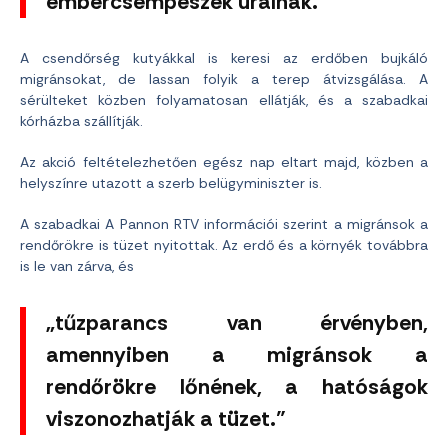
embercsempészek uralnak.”
A csendőrség kutyákkal is keresi az erdőben bujkáló
migránsokat, de lassan folyik a terep átvizsgálása. A
sérülteket közben folyamatosan ellátják, és a szabadkai
kórházba szállítják.
Az akció feltételezhetően egész nap eltart majd, közben a
helyszínre utazott a szerb belügyminiszter is.
A szabadkai A Pannon RTV információi szerint a migránsok a
rendőrökre is tüzet nyitottak. Az erdő és a környék továbbra
is le van zárva, és
„tűzparancs van érvényben,
amennyiben a migránsok a
rendőrökre lőnének, a hatóságok
viszonozhatják a tüzet.”