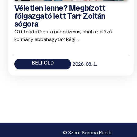
Véletlen lenne? Megbízott
főigazgató lett Tarr Zoltán
sógora
Ott folytatódik a nepotizmus, ahol az előző
kormány abbahagyta? Régi ...
BELFÖLD
2026. 08. 1.
© Szent Korona Rádió