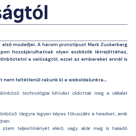
ságtól
 első modelljei. A három prototípust Mark Zuckerberg
pon hozzájárulhatnak olyan eszközök létrejöttéhez,
önböztetni a valóságtól, ezzel az embereket ennél is
et nem feltétlenül rakunk ki a weboldalunkra…
nböző technológiai kihívást oldottak meg a vállalat
lönböző tárgyra legyen képes fókuszálni a headset, amik
gban.
i szem teljesítményét elérő, vagy akár meg is haladó