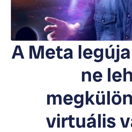
A Meta legúja
ne le
megkülön
virtuális 