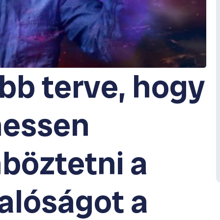
bb terve, hogy
hessen
böztetni a
valóságot a