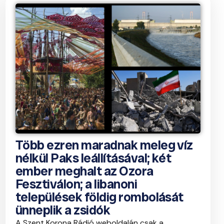
Több ezren maradnak meleg víz
nélkül Paks leállításával; két
ember meghalt az Ozora
Fesztiválon; a libanoni
települések földig rombolását
ünneplik a zsidók
A Szent Korona Rádió weboldalán csak a