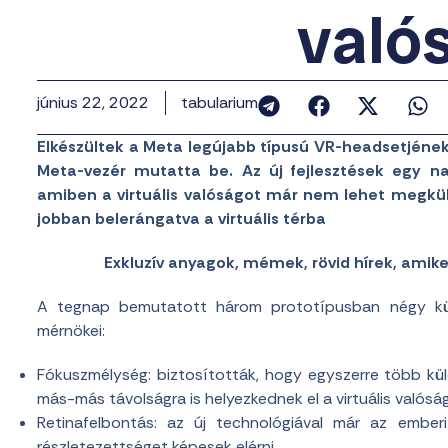
való
június 22, 2022
tabularium
Elkészültek a Meta legújabb típusú VR-headsetjének
Meta-vezér mutatta be. Az új fejlesztések egy na
amiben a virtuális valóságot már nem lehet megkül
jobban belerángatva a virtuális térba
Exkluzív anyagok, mémek, rövid hírek, amik
A tegnap bemutatott három prototípusban négy külö
mérnökei:
Fókuszmélység: biztosították, hogy egyszerre több kü
más-más távolságra is helyezkednek el a virtuális valósá
Retinafelbontás: az új technológiával már az ember
részletezettséget képesek elérni.