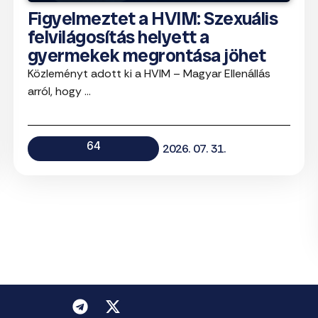
Figyelmeztet a HVIM: Szexuális
felvilágosítás helyett a
gyermekek megrontása jöhet
Közleményt adott ki a HVIM – Magyar Ellenállás
arról, hogy ...
64
2026. 07. 31.