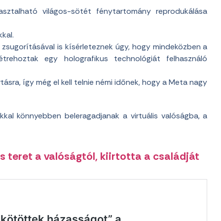
sztalható világos-sötét fénytartomány reprodukálása
kal.
k zsugorításával is kísérleteznek úgy, hogy mindeközben a
létrehoztak egy holografikus technológiát felhasználó
sra, így még el kell telnie némi időnek, hogy a Meta nagy
kal könnyebben beleragadjanak a virtuális valóságba, a
teret a valóságtól, kiirtotta a családját