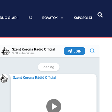
DUO GLADII
64
ROVATOK
KAPCSOLAT