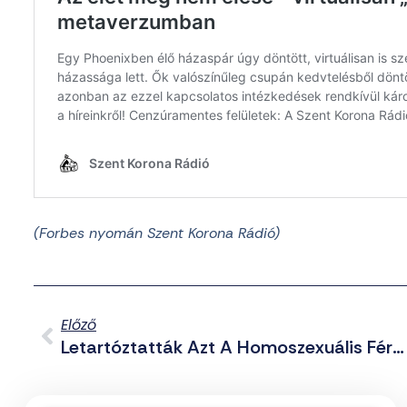
(Forbes nyomán Szent Korona Rádió)
Előző
Letartóztatták Azt A Homoszexuális Férfit, Aki Videóra Vette, Ahogy 13 Éves Fiú Diákjával Közösül