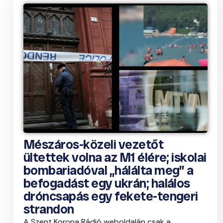
Mészáros-közeli vezetőt
ültettek volna az M1 élére; iskolai
bombariadóval „hálálta meg” a
befogadást egy ukrán; halálos
dróncsapás egy fekete-tengeri
strandon
A Szent Korona Rádió weboldalán csak a