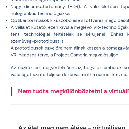
Nagy dinamikatartomány (HDR): A való életben tapa
holografikus technológiákkal.
Optikai torzítások kiküszöbölése szoftveres megoldások
A vállalat kutatói ezen kívül a meglévő VR-technológiá
fenti technológiai feltételek se sérüljenek. Ehhez 
szemüveg-prototípust is.
A prototípusok egyelőre nem állnak készen a tömeggyártá
VR-headset terve, a Project Cambria megvalósuljon.
Az eszköz célja egyértelműen az, hogy az emberek sok
valóságot szinte teljesen kizárva, mintha nem is létezne.
Nem tudta megkülönböztetni a virtuális 