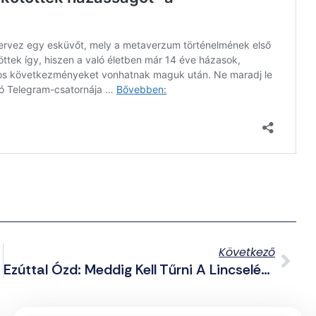
Következő
Ezúttal Ózd: Meddig Kell Tűrni A Lincselési Kísérleteket Magyarországon?