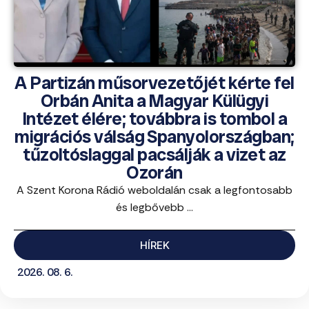
A Partizán műsorvezetőjét kérte fel
Orbán Anita a Magyar Külügyi
Intézet élére; továbbra is tombol a
migrációs válság Spanyolországban;
tűzoltóslaggal pacsálják a vizet az
Ozorán
A Szent Korona Rádió weboldalán csak a legfontosabb
és legbővebb ...
HÍREK
2026. 08. 6.