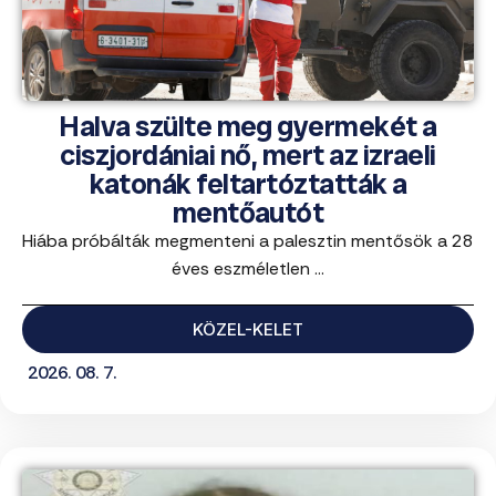
Halva szülte meg gyermekét a
ciszjordániai nő, mert az izraeli
katonák feltartóztatták a
mentőautót
Hiába próbálták megmenteni a palesztin mentősök a 28
éves eszméletlen ...
KÖZEL-KELET
2026. 08. 7.