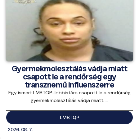
Gyermekmolesztálás vádja miatt
csapott le a rendőrség egy
transznemű influenszerre
Egy ismert LMBTQP-lobbistára csapott le a rendőrség
gyermekmolesztálás vádja miatt. ...
LMBTQP
2026. 08. 7.