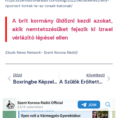
https://szentkoronaradio.com/blog/2022/06/08/kereszteny-
riportert-lottek-le-az-izraeli-katonak/
A brit kormány üldözni kezdi azokat,
akik nemtetszésüket fejezik ki Izrael
vérlázító lépései ellen
(Quds News Network- Szent Korona Rádió)
Előző
Következő
Boxringbe Képzelték Magukat A Cigányok Fényes Nappal Miskolc Belvárosában
A Szülők Erőltették A Gyerekekre A Pride Részvételt Az USA-Ban, Ahol Meztelen Aberráltak Vonultak