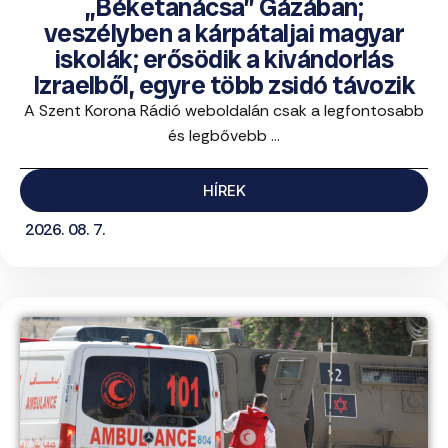
„Béketanácsa” Gázában;
veszélyben a kárpátaljai magyar
iskolák; erősödik a kivándorlás
Izraelből, egyre több zsidó távozik
A Szent Korona Rádió weboldalán csak a legfontosabb
és legbővebb ...
HÍREK
2026. 08. 7.