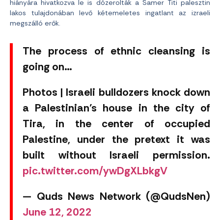
hiányára hivatkozva le is dózerolták a Samer Titi palesztin
lakos tulajdonában levő kétemeletes ingatlant az izraeli
megszálló erők.
The process of ethnic cleansing is
going on…
Photos | Israeli bulldozers knock down
a Palestinian’s house in the city of
Tira, in the center of occupied
Palestine, under the pretext it was
built without Israeli permission.
pic.twitter.com/ywDgXLbkgV
— Quds News Network (@QudsNen)
June 12, 2022