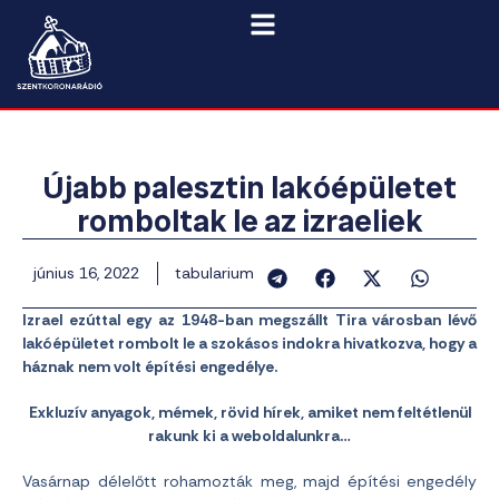
Újabb palesztin lakóépületet
romboltak le az izraeliek
június 16, 2022
tabularium
Izrael ezúttal egy az 1948-ban megszállt Tira városban lévő
lakóépületet rombolt le a szokásos indokra hivatkozva, hogy a
háznak nem volt építési engedélye.
Exkluzív anyagok, mémek, rövid hírek, amiket nem feltétlenül
rakunk ki a weboldalunkra…
Vasárnap délelőtt rohamozták meg, majd építési engedély