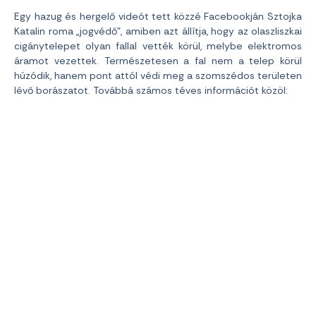
Egy hazug és hergelő videót tett közzé Facebookján Sztojka
Katalin roma „jogvédő”, amiben azt állítja, hogy az olaszliszkai
cigánytelepet olyan fallal vették körül, melybe elektromos
áramot vezettek. Természetesen a fal nem a telep körül
húzódik, hanem pont attól védi meg a szomszédos területen
lévő borászatot. Továbbá számos téves információt közöl: