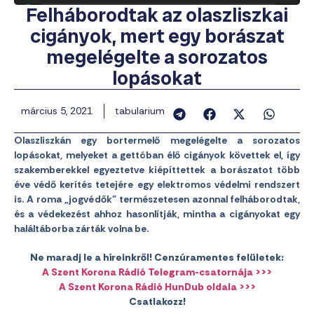
Felháborodtak az olaszliszkai
cigányok, mert egy borászat
megelégelte a sorozatos
lopásokat
március 5, 2021
tabularium
Olaszliszkán egy bortermelő megelégelte a sorozatos
lopásokat, melyeket a gettóban élő cigányok követtek el, így
szakemberekkel egyeztetve kiépíttettek a borászatot több
éve védő kerítés tetejére egy elektromos védelmi rendszert
is. A roma „jogvédők” természetesen azonnal felháborodtak,
és a védekezést ahhoz hasonlítják, mintha a cigányokat egy
haláltáborba zárták volna be.
Ne maradj le a híreinkről! Cenzúramentes felületek:
A Szent Korona Rádió Telegram-csatornája >>>
A Szent Korona Rádió HunDub oldala >>>
Csatlakozz!