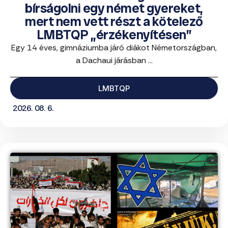
bírságolni egy német gyereket,
mert nem vett részt a kötelező
LMBTQP „érzékenyítésen”
Egy 14 éves, gimnáziumba járó diákot Németországban,
a Dachaui járásban ...
LMBTQP
2026. 08. 6.