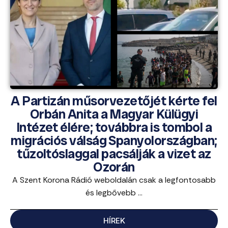
A Partizán műsorvezetőjét kérte fel
Orbán Anita a Magyar Külügyi
Intézet élére; továbbra is tombol a
migrációs válság Spanyolországban;
tűzoltóslaggal pacsálják a vizet az
Ozorán
A Szent Korona Rádió weboldalán csak a legfontosabb
és legbővebb ...
HÍREK