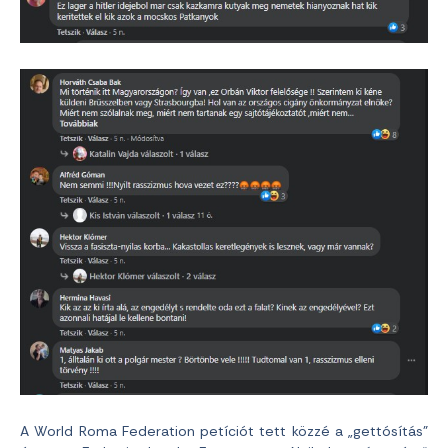
A World Roma Federation petíciót tett közzé a „gettósítás”