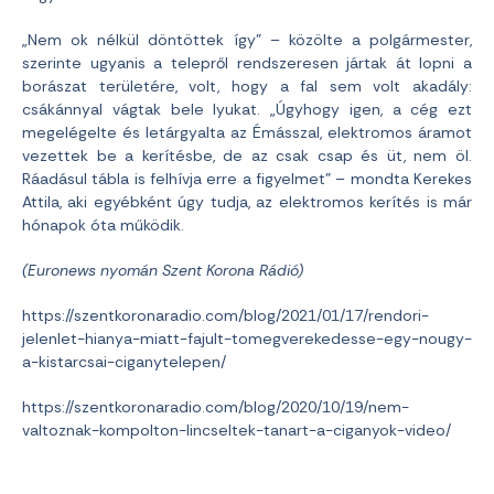
„Nem ok nélkül döntöttek így” – közölte a polgármester,
szerinte ugyanis a telepről rendszeresen jártak át lopni a
borászat területére, volt, hogy a fal sem volt akadály:
csákánnyal vágtak bele lyukat. „Úgyhogy igen, a cég ezt
megelégelte és letárgyalta az Émásszal, elektromos áramot
vezettek be a kerítésbe, de az csak csap és üt, nem öl.
Ráadásul tábla is felhívja erre a figyelmet” – mondta Kerekes
Attila, aki egyébként úgy tudja, az elektromos kerítés is már
hónapok óta működik.
(Euronews nyomán Szent Korona Rádió)
https://szentkoronaradio.com/blog/2021/01/17/rendori-
jelenlet-hianya-miatt-fajult-tomegverekedesse-egy-nougy-
a-kistarcsai-ciganytelepen/
https://szentkoronaradio.com/blog/2020/10/19/nem-
valtoznak-kompolton-lincseltek-tanart-a-ciganyok-video/