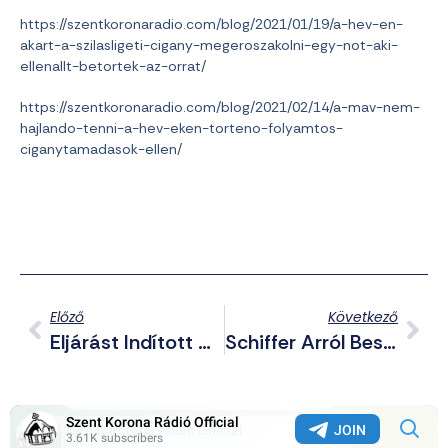
https://szentkoronaradio.com/blog/2021/01/19/a-hev-en-
akart-a-szilasligeti-cigany-megeroszakolni-egy-not-aki-
ellenallt-betortek-az-orrat/
https://szentkoronaradio.com/blog/2021/02/14/a-mav-nem-
hajlando-tenni-a-hev-eken-torteno-folyamtos-
ciganytamadasok-ellen/
Előző
Következő
Eljárást Indított A Médiatanács Az RTL Ellen Az LMBTQP Lobbista Reklám Miatt
Schiffer Arról Beszélt Hogyan Avatkozott Be Az USA Az LMP Ügyeibe 2011-Ben