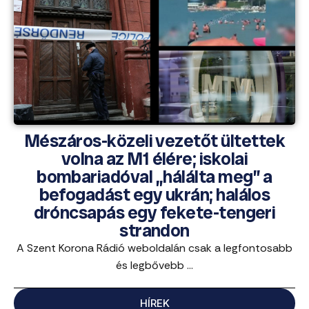
Mészáros-közeli vezetőt ültettek
volna az M1 élére; iskolai
bombariadóval „hálálta meg” a
befogadást egy ukrán; halálos
dróncsapás egy fekete-tengeri
strandon
A Szent Korona Rádió weboldalán csak a legfontosabb
és legbővebb ...
HÍREK