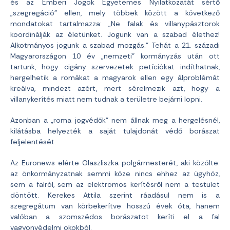
és az Emberi Jogok Egyetemes Nyilatkozatát sértő
„szegregáció” ellen, mely többek között a következő
mondatokat tartalmazza: „Ne falak és villanypásztorok
koordinálják az életünket. Jogunk van a szabad élethez!
Alkotmányos jogunk a szabad mozgás.” Tehát a 21. századi
Magyarországon 10 év „nemzeti” kormányzás után ott
tartunk, hogy cigány szervezetek petíciókat indíthatnak,
hergelhetik a romákat a magyarok ellen egy álproblémát
kreálva, mindezt azért, mert sérelmezik azt, hogy a
villanykerítés miatt nem tudnak a területre bejárni lopni.
Azonban a „roma jogvédők” nem állnak meg a hergelésnél,
kilátásba helyezték a saját tulajdonát védő borászat
feljelentését.
Az Euronews elérte Olaszliszka polgármesterét, aki közölte:
az önkormányzatnak semmi köze nincs ehhez az ügyhöz,
sem a falról, sem az elektromos kerítésről nem a testület
döntött. Kerekes Attila szerint ráadásul nem is a
szegregátum van körbekerítve hosszú évek óta, hanem
valóban a szomszédos borászatot keríti el a fal
vagyonvédelmi okokból.