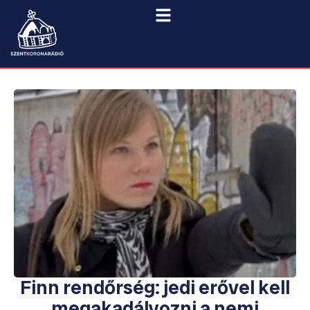
Finn rendőrség: jedi erővel kell
megakadályozni a nemi