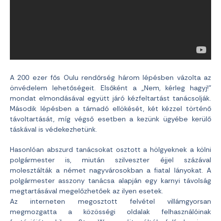
A 200 ezer fős Oulu rendőrség három lépésben vázolta az
önvédelem lehetőségeit. Elsőként a „Nem, kérleg hagyj!”
mondat elmondásával együtt járó kézfeltartást tanácsolják.
Második lépésben a támadó ellökését, két kézzel történő
távoltartását, míg végső esetben a kezünk ügyébe kerülő
táskával is védekezhetünk.
Hasonlóan abszurd tanácsokat osztott a hölgyeknek a kölni
polgármester is, miután szilveszter éjjel százával
molesztálták a német nagyvárosokban a fiatal lányokat. A
polgármester asszony tanácsa alapján egy karnyi távolság
megtartásával megelőzhetőek az ilyen esetek.
Az interneten megosztott felvétel villámgyorsan
megmozgatta a közösségi oldalak felhasználóinak