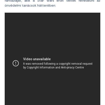
fantáziáját, akik a Star Wars erőit vélték felfedezni az
önvédelmi tanácsok hátterében.