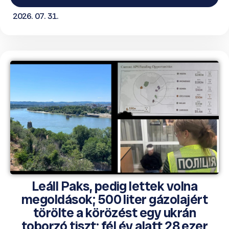
2026. 07. 31.
Leáll Paks, pedig lettek volna
megoldások; 500 liter gázolajért
törölte a körözést egy ukrán
toborzó tiszt; fél év alatt 28 ezer