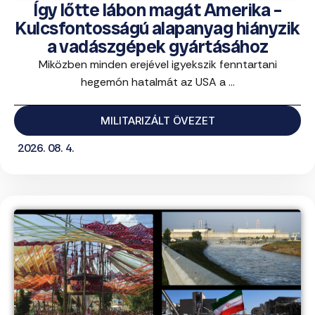
Így lőtte lábon magát Amerika –
Kulcsfontosságú alapanyag hiányzik
a vadászgépek gyártásához
Miközben minden erejével igyekszik fenntartani
hegemón hatalmát az USA a ...
MILITARIZÁLT ÖVEZET
2026. 08. 4.