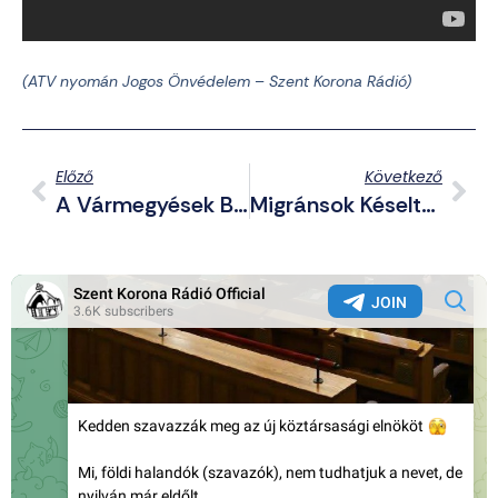
(ATV nyomán Jogos Önvédelem – Szent Korona Rádió)
Előző
Következő
A Vármegyések Bontásra Ítélték A Budapesti Kommunista Emlékműveket
Migránsok Késeltek Győrben – Ingyen Gyrost Akartak