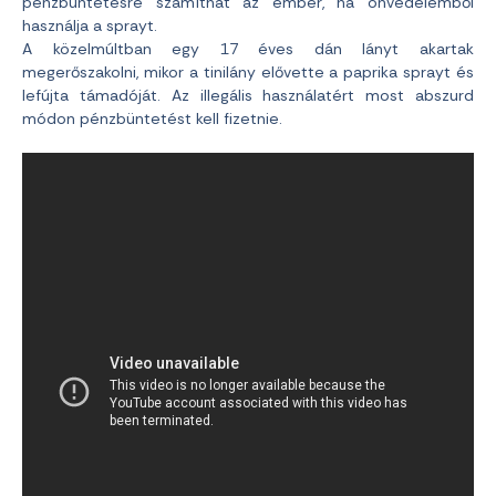
pénzbüntetésre számíthat az ember, ha önvédelemből
használja a sprayt.
A közelmúltban egy 17 éves dán lányt akartak
megerőszakolni, mikor a tinilány elővette a paprika sprayt és
lefújta támadóját. Az illegális használatért most abszurd
módon pénzbüntetést kell fizetnie.