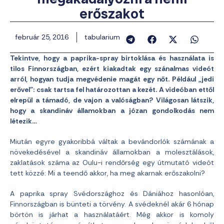
erőszakot
február 25, 2016
tabularium
Tekintve, hogy a paprika-spray birtoklása és használata is
tilos Finnországban, ezért kiakadtak egy szánalmas videót
arról, hogyan tudja megvédenie magát egy nőt. Például „jedi
erővel”: csak tartsa fel határozottan a kezét. A videóban ettől
elrepül a támadó, de vajon a valóságban? Világosan látszik,
hogy a skandináv államokban a józan gondolkodás nem
létezik…
Miután egyre gyakoribbá váltak a bevándorlók számának a
növekedésével a skandináv államokban a molesztálások,
zaklatások száma az Oulu-i rendőrség egy útmutató videót
tett közzé: Mi a teendő akkor, ha meg akarnak erőszakolni?
A paprika spray Svédországhoz és Dániához hasonlóan,
Finnországban is bünteti a törvény. A svédeknél akár 6 hónap
börtön is járhat a használatáért. Még akkor is komoly