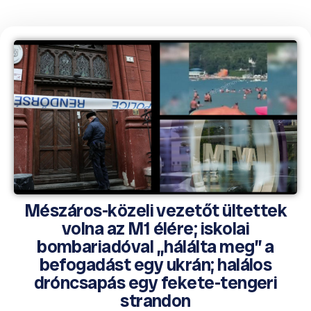
Mészáros-közeli vezetőt ültettek
volna az M1 élére; iskolai
bombariadóval „hálálta meg” a
befogadást egy ukrán; halálos
dróncsapás egy fekete-tengeri
strandon