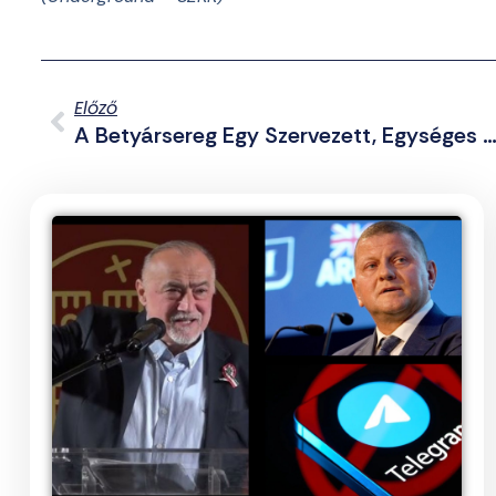
Előző
A Betyársereg Egy Szervezett, Egységes Erő! – Interjú Mozgalmunk Ifjú Baj