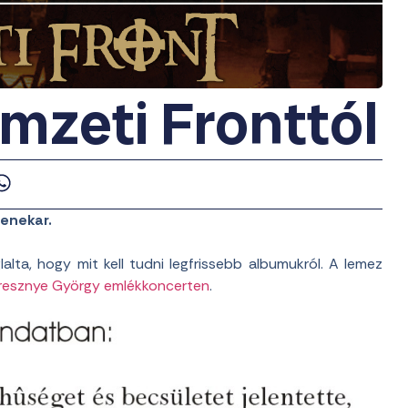
mzeti Fronttól
zenekar.
ta, hogy mit kell tudni legfrissebb albumukról. A lemez
resznye György emlékkoncerten
.