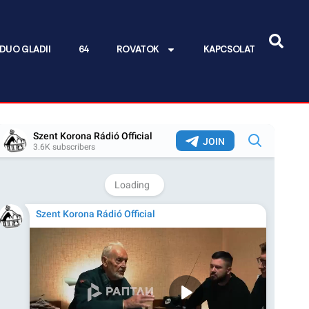
DUO GLADII
64
ROVATOK
KAPCSOLAT