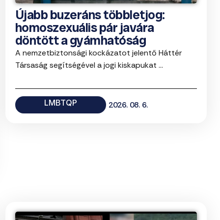
Újabb buzeráns többletjog:
homoszexuális pár javára
döntött a gyámhatóság
A nemzetbiztonsági kockázatot jelentő Háttér
Társaság segítségével a jogi kiskapukat ...
LMBTQP
2026. 08. 6.