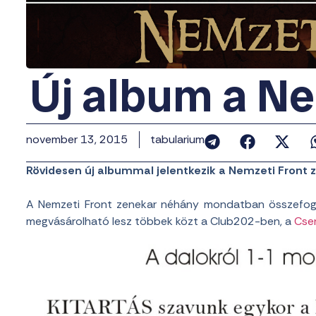
Új album a Ne
november 13, 2015
tabularium
Rövidesen új albummal jelentkezik a Nemzeti Front 
A Nemzeti Front zenekar néhány mondatban összefoglal
megvásárolható lesz többek közt a Club202-ben, a
Cse