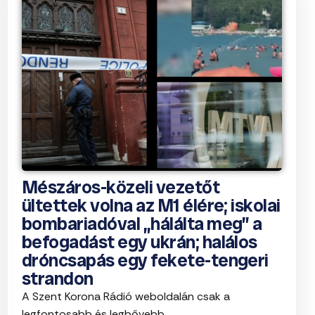
Mészáros-közeli vezetőt
ültettek volna az M1 élére; iskolai
bombariadóval „hálálta meg” a
befogadást egy ukrán; halálos
dróncsapás egy fekete-tengeri
strandon
A Szent Korona Rádió weboldalán csak a
legfontosabb és legbővebb ...