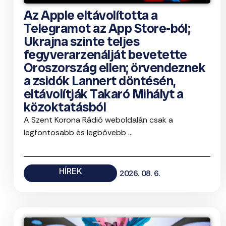
Az Apple eltávolította a
Telegramot az App Store-ból;
Ukrajna szinte teljes
fegyverarzenálját bevetette
Oroszország ellen; örvendeznek
a zsidók Lannert döntésén,
eltávolítják Takaró Mihályt a
közoktatásból
A Szent Korona Rádió weboldalán csak a
legfontosabb és legbővebb ...
HÍREK
2026. 08. 6.