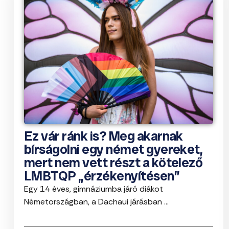
Ez vár ránk is? Meg akarnak
bírságolni egy német gyereket,
mert nem vett részt a kötelező
LMBTQP „érzékenyítésen”
Egy 14 éves, gimnáziumba járó diákot
Németországban, a Dachaui járásban ...