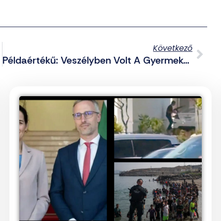
Következő
nokával
Példaértékű: Veszélyben Volt A Gyermeke, Azonnal Tüzet Nyitott