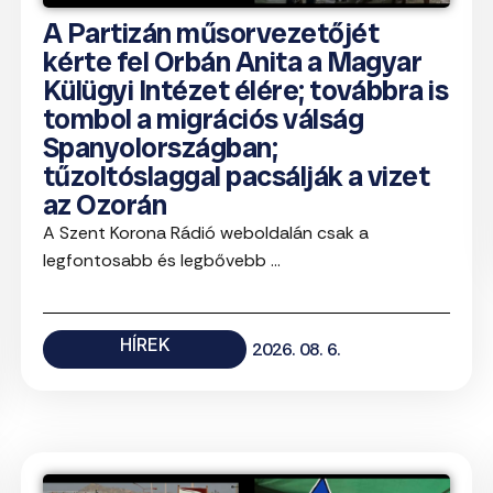
A Partizán műsorvezetőjét
kérte fel Orbán Anita a Magyar
Külügyi Intézet élére; továbbra is
tombol a migrációs válság
Spanyolországban;
tűzoltóslaggal pacsálják a vizet
az Ozorán
A Szent Korona Rádió weboldalán csak a
legfontosabb és legbővebb ...
HÍREK
2026. 08. 6.