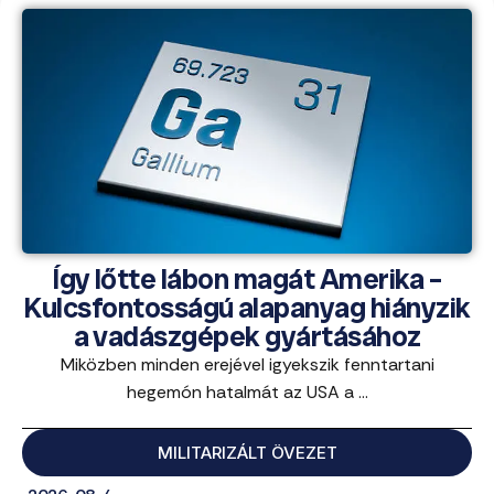
Így lőtte lábon magát Amerika –
Kulcsfontosságú alapanyag hiányzik
a vadászgépek gyártásához
Miközben minden erejével igyekszik fenntartani
hegemón hatalmát az USA a ...
MILITARIZÁLT ÖVEZET