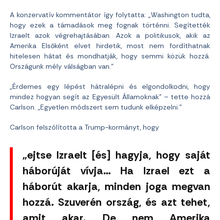
A konzervatív kommentátor így folytatta: „Washington tudta,
hogy ezek a támadások meg fognak történni. Segítették
Izraelt azok végrehajtásában. Azok a politikusok, akik az
Amerika Elsőként elvet hirdetik, most nem fordíthatnak
hitelesen hátat és mondhatják, hogy semmi közük hozzá.
Országunk mély válságban van.”
„Érdemes egy lépést hátralépni és elgondolkodni, hogy
mindez hogyan segít az Egyesült Államoknak” – tette hozzá
Carlson. „Egyetlen módszert sem tudunk elképzelni.”
Carlson felszólította a Trump-kormányt, hogy
„ejtse Izraelt [és] hagyja, hogy saját
háborúját vívja… Ha Izrael ezt a
háborút akarja, minden joga megvan
hozzá. Szuverén ország, és azt tehet,
amit akar. De nem Amerika