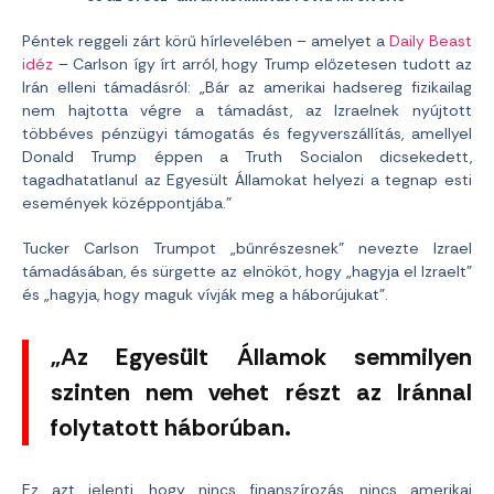
Péntek reggeli zárt körű hírlevelében – amelyet a
Daily Beast
idéz
– Carlson így írt arról, hogy Trump előzetesen tudott az
Irán elleni támadásról: „Bár az amerikai hadsereg fizikailag
nem hajtotta végre a támadást, az Izraelnek nyújtott
többéves pénzügyi támogatás és fegyverszállítás, amellyel
Donald Trump éppen a Truth Socialon dicsekedett,
tagadhatatlanul az Egyesült Államokat helyezi a tegnap esti
események középpontjába.”
Tucker Carlson Trumpot „bűnrészesnek” nevezte Izrael
támadásában, és sürgette az elnököt, hogy „hagyja el Izraelt”
és „hagyja, hogy maguk vívják meg a háborújukat”.
„Az Egyesült Államok semmilyen
szinten nem vehet részt az Iránnal
folytatott háborúban.
Ez azt jelenti, hogy nincs finanszírozás, nincs amerikai