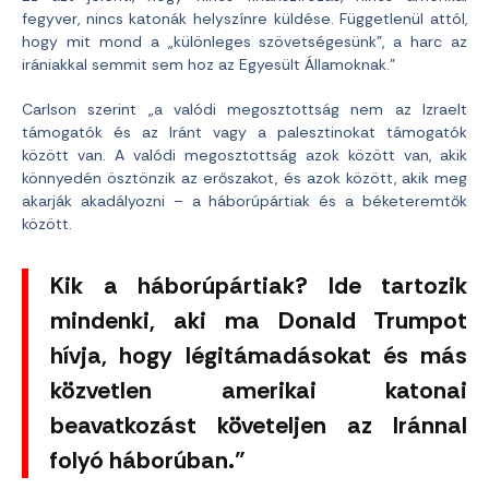
fegyver, nincs katonák helyszínre küldése. Függetlenül attól,
hogy mit mond a „különleges szövetségesünk”, a harc az
irániakkal semmit sem hoz az Egyesült Államoknak.”
Carlson szerint „a valódi megosztottság nem az Izraelt
támogatók és az Iránt vagy a palesztinokat támogatók
között van. A valódi megosztottság azok között van, akik
könnyedén ösztönzik az erőszakot, és azok között, akik meg
akarják akadályozni – a háborúpártiak és a béketeremtők
között.
Kik a háborúpártiak? Ide tartozik
mindenki, aki ma Donald Trumpot
hívja, hogy légitámadásokat és más
közvetlen amerikai katonai
beavatkozást követeljen az Iránnal
folyó háborúban.”