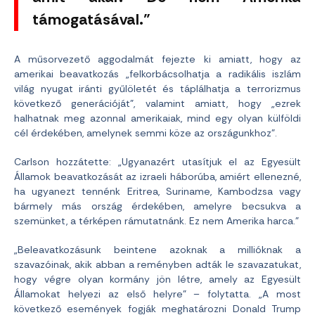
támogatásával.”
A műsorvezető aggodalmát fejezte ki amiatt, hogy az
amerikai beavatkozás „felkorbácsolhatja a radikális iszlám
világ nyugat iránti gyűlöletét és táplálhatja a terrorizmus
következő generációját”, valamint amiatt, hogy „ezrek
halhatnak meg azonnal amerikaiak, mind egy olyan külföldi
cél érdekében, amelynek semmi köze az országunkhoz”.
Carlson hozzátette: „Ugyanazért utasítjuk el az Egyesült
Államok beavatkozását az izraeli háborúba, amiért ellenezné,
ha ugyanezt tennénk Eritrea, Suriname, Kambodzsa vagy
bármely más ország érdekében, amelyre becsukva a
szemünket, a térképen rámutatnánk. Ez nem Amerika harca.”
„Beleavatkozásunk beintene azoknak a millióknak a
szavazóinak, akik abban a reményben adták le szavazatukat,
hogy végre olyan kormány jön létre, amely az Egyesült
Államokat helyezi az első helyre” – folytatta. „A most
következő események fogják meghatározni Donald Trump