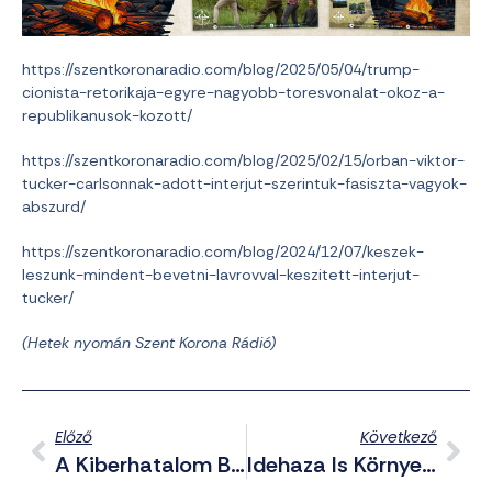
https://szentkoronaradio.com/blog/2025/05/04/trump-
cionista-retorikaja-egyre-nagyobb-toresvonalat-okoz-a-
republikanusok-kozott/
https://szentkoronaradio.com/blog/2025/02/15/orban-viktor-
tucker-carlsonnak-adott-interjut-szerintuk-fasiszta-vagyok-
abszurd/
https://szentkoronaradio.com/blog/2024/12/07/keszek-
leszunk-mindent-bevetni-lavrovval-keszitett-interjut-
tucker/
(Hetek nyomán Szent Korona Rádió)
Előző
Következő
A Kiberhatalom Bűvöletében: A Nyugat Új Megszállottsága
Idehaza Is Környezeti Katasztrófát Okozhat Parajd Utóhatása?