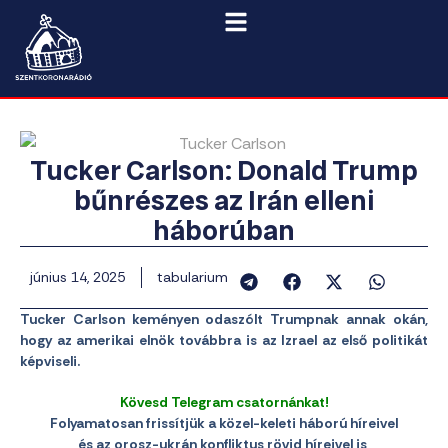
Tucker Carlson: Donald Trump
bűnrészes az Irán elleni
háborúban
június 14, 2025
tabularium
Tucker Carlson keményen odaszólt Trumpnak annak okán,
hogy az amerikai elnök továbbra is az Izrael az első politikát
képviseli.
Kövesd Telegram csatornánkat!
Folyamatosan frissítjük a közel-keleti háború híreivel
és az orosz-ukrán konfliktus rövid híreivel is