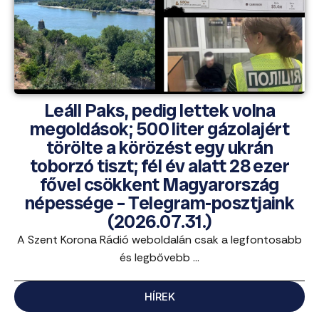
Leáll Paks, pedig lettek volna
megoldások; 500 liter gázolajért
törölte a körözést egy ukrán
toborzó tiszt; fél év alatt 28 ezer
fővel csökkent Magyarország
népessége – Telegram-posztjaink
(2026.07.31.)
A Szent Korona Rádió weboldalán csak a legfontosabb
és legbővebb ...
HÍREK