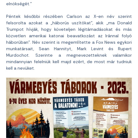
elnökségét.”
Péntek későbbi részében Carlson az X-en név szerint
felsorolta azokat a „háborús uszítókat”, akik „ma Donald
Trumpot hívják, hogy követeljen légitámadásokat és más
közvetlen amerikai katonai beavatkozást az Iránnal folyó
háborúban”. Név szerint is megemlítette a Fox News egykori
munkatársait, Sean Hannityt, Mark Levint és Rupert
Murdochot. Szerinte a megnevezetteknek valamikor
mindannyian felelniük kell majd ezért, de most már tudniuk
kell a nevüket.