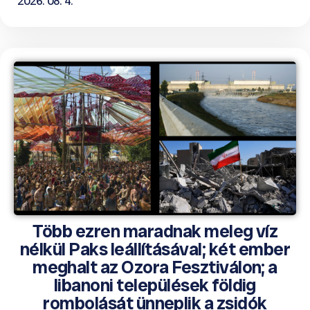
2026. 08. 4.
Több ezren maradnak meleg víz
nélkül Paks leállításával; két ember
meghalt az Ozora Fesztiválon; a
libanoni települések földig
rombolását ünneplik a zsidók