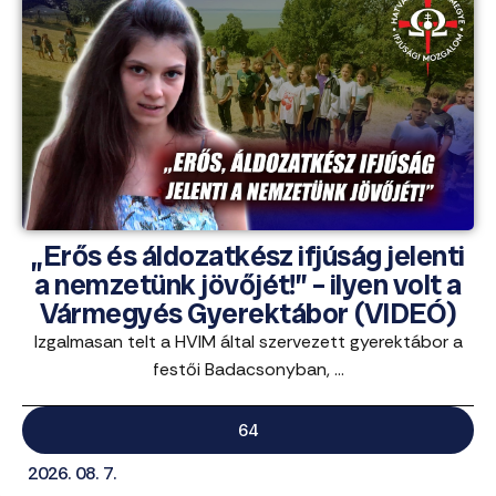
„Erős és áldozatkész ifjúság jelenti
a nemzetünk jövőjét!” – ilyen volt a
Vármegyés Gyerektábor (VIDEÓ)
Izgalmasan telt a HVIM által szervezett gyerektábor a
festői Badacsonyban, ...
64
2026. 08. 7.