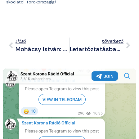
skociatol-torokorszagig/
Előző
Következő
Mohácsy István: Magyar Péter Hazudik A Fidelitas-Tagságáról
Letartóztatásban Marad Fehér János, Till Tamás Gyilkosa