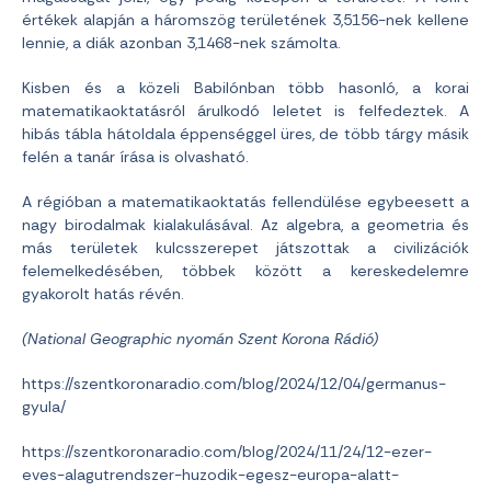
értékek alapján a háromszög területének 3,5156-nek kellene
lennie, a diák azonban 3,1468-nek számolta.
Kisben és a közeli Babilónban több hasonló, a korai
matematikaoktatásról árulkodó leletet is felfedeztek. A
hibás tábla hátoldala éppenséggel üres, de több tárgy másik
felén a tanár írása is olvasható.
A régióban a matematikaoktatás fellendülése egybeesett a
nagy birodalmak kialakulásával. Az algebra, a geometria és
más területek kulcsszerepet játszottak a civilizációk
felemelkedésében, többek között a kereskedelemre
gyakorolt hatás révén.
(National Geographic nyomán Szent Korona Rádió)
https://szentkoronaradio.com/blog/2024/12/04/germanus-
gyula/
https://szentkoronaradio.com/blog/2024/11/24/12-ezer-
eves-alagutrendszer-huzodik-egesz-europa-alatt-