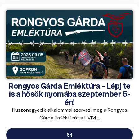
Rongyos Gárda Emléktúra – Lépj te
is a hősök nyomába szeptember 5-
én!
Huszonegyedik alkalommal szervezi meg a Rongyos
Gárda Emléktúrát a HVIM ...
64