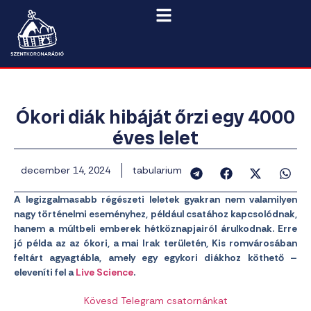
Ókori diák hibáját őrzi egy 4000
éves lelet
december 14, 2024
tabularium
A legizgalmasabb régészeti leletek gyakran nem valamilyen
nagy történelmi eseményhez, például csatához kapcsolódnak,
hanem a múltbeli emberek hétköznapjairól árulkodnak. Erre
jó példa az az ókori, a mai Irak területén, Kis romvárosában
feltárt agyagtábla, amely egy egykori diákhoz köthető –
eleveníti fel a
Live Science
.
Kövesd Telegram csatornánkat