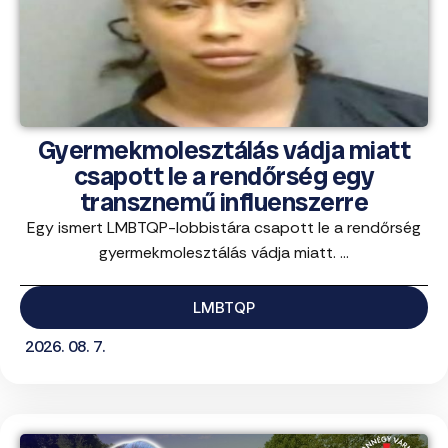
Gyermekmolesztálás vádja miatt
csapott le a rendőrség egy
transznemű influenszerre
Egy ismert LMBTQP-lobbistára csapott le a rendőrség
gyermekmolesztálás vádja miatt. ...
LMBTQP
2026. 08. 7.