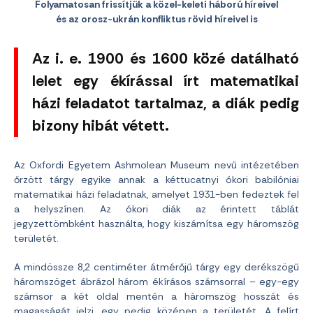
Folyamatosan frissítjük a közel-keleti háború híreivel
és az orosz-ukrán konfliktus rövid híreivel is
Az i. e. 1900 és 1600 közé datálható
lelet egy ékírással írt matematikai
házi feladatot tartalmaz, a diák pedig
bizony hibát vétett.
Az Oxfordi Egyetem Ashmolean Museum nevű intézetében
őrzött tárgy egyike annak a kéttucatnyi ókori babilóniai
matematikai házi feladatnak, amelyet 1931-ben fedeztek fel
a helyszínen. Az ókori diák az érintett táblát
jegyzettömbként használta, hogy kiszámítsa egy háromszög
területét.
A mindössze 8,2 centiméter átmérőjű tárgy egy derékszögű
háromszöget ábrázol három ékírásos számsorral – egy-egy
számsor a két oldal mentén a háromszög hosszát és
magasságát jelzi, egy pedig középen a területét. A felírt