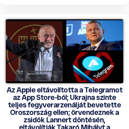
Az Apple eltávolította a Telegramot
az App Store-ból; Ukrajna szinte
teljes fegyverarzenálját bevetette
Oroszország ellen; örvendeznek a
zsidók Lannert döntésén,
eltávolítják Takaró Mihályt a