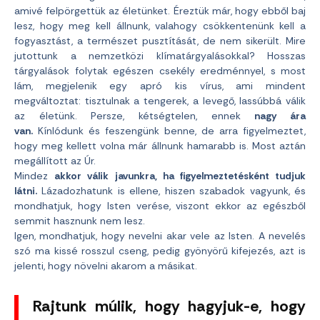
amivé felpörgettük az életünket. Éreztük már, hogy ebből baj
lesz, hogy meg kell állnunk, valahogy csökkentenünk kell a
fogyasztást, a természet pusztítását, de nem sikerült. Mire
jutottunk a nemzetközi klímatárgyalásokkal? Hosszas
tárgyalások folytak egészen csekély eredménnyel, s most
lám, megjelenik egy apró kis vírus, ami mindent
megváltoztat: tisztulnak a tengerek, a levegő, lassúbbá válik
az életünk. Persze, kétségtelen, ennek
nagy ára
van.
Kínlódunk és feszengünk benne, de arra figyelmeztet,
hogy meg kellett volna már állnunk hamarabb is. Most aztán
megállított az Úr.
Mindez
akkor válik javunkra, ha figyelmeztetésként tudjuk
látni.
Lázadozhatunk is ellene, hiszen szabadok vagyunk, és
mondhatjuk, hogy Isten verése, viszont ekkor az egészből
semmit hasznunk nem lesz.
Igen, mondhatjuk, hogy nevelni akar vele az Isten. A nevelés
szó ma kissé rosszul cseng, pedig gyönyörű kifejezés, azt is
jelenti, hogy növelni akarom a másikat.
Rajtunk múlik, hogy hagyjuk-e, hogy