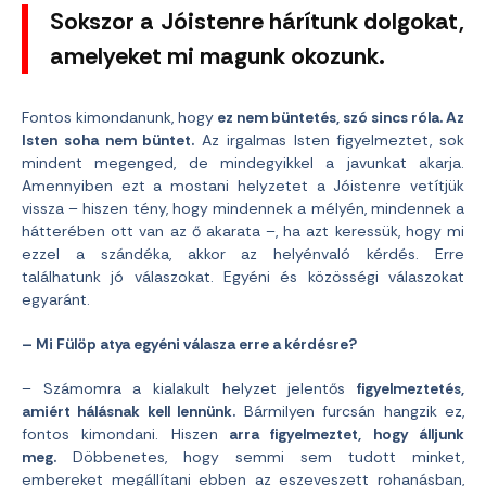
Sokszor a Jóistenre hárítunk dolgokat,
amelyeket mi magunk okozunk.
Fontos kimondanunk, hogy
ez nem büntetés, szó sincs róla. Az
Isten soha nem büntet.
Az irgalmas Isten figyelmeztet, sok
mindent megenged, de mindegyikkel a javunkat akarja.
Amennyiben ezt a mostani helyzetet a Jóistenre vetítjük
vissza – hiszen tény, hogy mindennek a mélyén, mindennek a
hátterében ott van az ő akarata –, ha azt keressük, hogy mi
ezzel a szándéka, akkor az helyénvaló kérdés. Erre
találhatunk jó válaszokat. Egyéni és közösségi válaszokat
egyaránt.
– Mi Fülöp atya egyéni válasza erre a kérdésre?
– Számomra a kialakult helyzet jelentős
figyelmeztetés,
amiért hálásnak kell lennünk.
Bármilyen furcsán hangzik ez,
fontos kimondani. Hiszen
arra figyelmeztet, hogy álljunk
meg.
Döbbenetes, hogy semmi sem tudott minket,
embereket megállítani ebben az eszeveszett rohanásban,