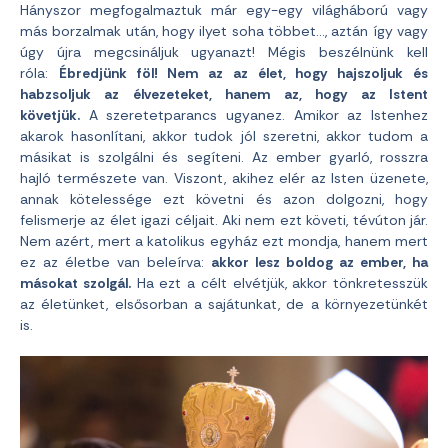
Hányszor megfogalmaztuk már egy-egy világháború vagy
más borzalmak után, hogy ilyet soha többet…, aztán így vagy
úgy újra megcsináljuk ugyanazt! Mégis beszélnünk kell
róla:
Ébredjünk föl! Nem az az élet, hogy hajszoljuk és
habzsoljuk az élvezeteket, hanem az, hogy az Istent
követjük.
A szeretetparancs ugyanez. Amikor az Istenhez
akarok hasonlítani, akkor tudok jól szeretni, akkor tudom a
másikat is szolgálni és segíteni. Az ember gyarló, rosszra
hajló természete van. Viszont, akihez elér az Isten üzenete,
annak kötelessége ezt követni és azon dolgozni, hogy
felismerje az élet igazi céljait. Aki nem ezt követi, tévúton jár.
Nem azért, mert a katolikus egyház ezt mondja, hanem mert
ez az életbe van beleírva:
akkor lesz boldog az ember, ha
másokat szolgál.
Ha ezt a célt elvétjük, akkor tönkretesszük
az életünket, elsősorban a sajátunkat, de a környezetünkét
is.