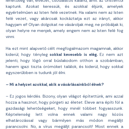
lehetőség van, élvezet, csodálatos kaland, amit az Úristentől
kaptunk. Azokat keressük, és azokkal éljünk, amelyek
egyértelműen az Isten felé vezetnek. Ha valami nem az Isten
felé vezet, vagy akárcsak kockáztatja ezt az irányt, akkor
hagyjam el! Olyan dolgokat ne vásároljak meg, ne próbáljak ki,
olyan helyre ne menjek, amely engem nem az Isten felé fog
vinni.
Ha ezt mint alapvető célt megfogalmazom magamnak, akkor
kiderül, hogy tényleg
sokkal kevesebb is elég.
Ez nem azt
jelenti, hogy lógó orral búslakodom otthon a szobámban,
hanem igazi tiszta örömöket találok, és kiderül, hogy sokkal
egyszerűbben is tudunk jól élni.
– Mi a helyzet azokkal, akik a vásárlásainkból élnek?
– Ez jogos kérdés. Bizony, olyan világot építettünk, ami azzal
hozza a hasznot, hogy pörgeti az életet. Eleve arra építi föl a
gazdasági lehetőségeket, hogy minél többet fogyasszunk.
Képtelenség lett volna ennek valami nagy közös
elhatározással vagy bármilyen más módon megálljt
parancsolni. No, a vírus megálljt parancsolt! Most ennek a