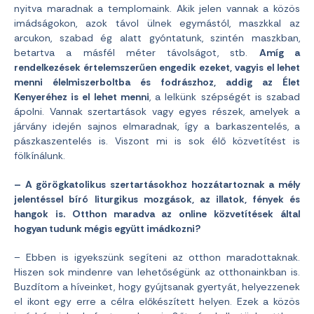
nyitva maradnak a templomaink. Akik jelen vannak a közös
imádságokon, azok távol ülnek egymástól, maszkkal az
arcukon, szabad ég alatt gyóntatunk, szintén maszkban,
betartva a másfél méter távolságot, stb.
Amíg a
rendelkezések értelemszerűen engedik ezeket, vagyis el lehet
menni élelmiszerboltba és fodrászhoz, addig az Élet
Kenyeréhez is el lehet menni
, a lelkünk szépségét is szabad
ápolni. Vannak szertartások vagy egyes részek, amelyek a
járvány idején sajnos elmaradnak, így a barkaszentelés, a
pászkaszentelés is. Viszont mi is sok élő közvetítést is
fölkínálunk.
– A görögkatolikus szertartásokhoz hozzátartoznak a mély
jelentéssel bíró liturgikus mozgások, az illatok, fények és
hangok is. Otthon maradva az online közvetítések által
hogyan tudunk mégis együtt imádkozni?
– Ebben is igyekszünk segíteni az otthon maradottaknak.
Hiszen sok mindenre van lehetőségünk az otthonainkban is.
Buzdítom a híveinket, hogy gyújtsanak gyertyát, helyezzenek
el ikont egy erre a célra előkészített helyen. Ezek a közös