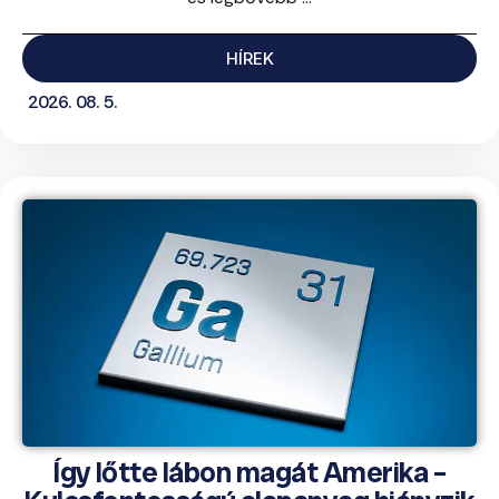
HÍREK
2026. 08. 5.
Így lőtte lábon magát Amerika –