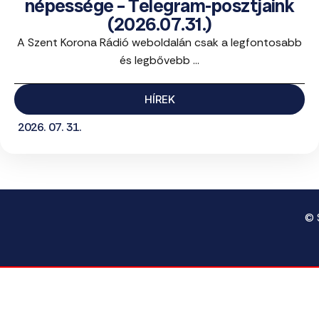
népessége – Telegram-posztjaink
(2026.07.31.)
A Szent Korona Rádió weboldalán csak a legfontosabb
és legbővebb ...
HÍREK
2026. 07. 31.
© 