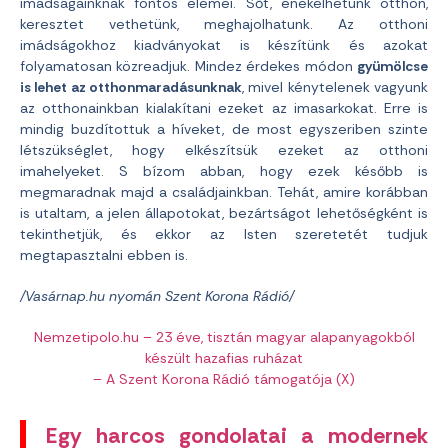
imádságainknak fontos elemei. Sőt, énekelhetünk otthon,
keresztet vethetünk, meghajolhatunk. Az otthoni
imádságokhoz kiadványokat is készítünk és azokat
folyamatosan közreadjuk. Mindez érdekes módon
gyümölcse
is lehet az otthonmaradásunknak
, mivel kénytelenek vagyunk
az otthonainkban kialakítani ezeket az imasarkokat. Erre is
mindig buzdítottuk a híveket, de most egyszeriben szinte
létszükséglet, hogy elkészítsük ezeket az otthoni
imahelyeket. S bízom abban, hogy ezek később is
megmaradnak majd a családjainkban. Tehát, amire korábban
is utaltam, a jelen állapotokat, bezártságot lehetőségként is
tekinthetjük, és ekkor az Isten szeretetét tudjuk
megtapasztalni ebben is.
/Vasárnap.hu nyomán Szent Korona Rádió/
Nemzetipolo.hu – 23 éve, tisztán magyar alapanyagokból
készült hazafias ruházat
– A Szent Korona Rádió támogatója (X)
Egy harcos gondolatai a modernek