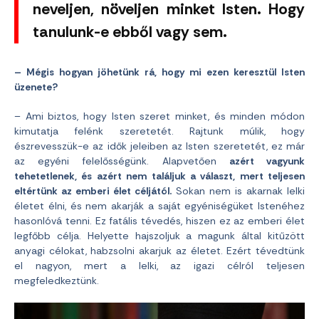
neveljen, növeljen minket Isten. Hogy
tanulunk-e ebből vagy sem.
– Mégis hogyan jöhetünk rá, hogy mi ezen keresztül Isten
üzenete?
– Ami biztos, hogy Isten szeret minket, és minden módon
kimutatja felénk szeretetét. Rajtunk múlik, hogy
észrevesszük-e az idők jeleiben az Isten szeretetét, ez már
az egyéni felelősségünk. Alapvetően
azért vagyunk
tehetetlenek, és azért nem találjuk a választ, mert teljesen
eltértünk az emberi élet céljától.
Sokan nem is akarnak lelki
életet élni, és nem akarják a saját egyéniségüket Istenéhez
hasonlóvá tenni. Ez fatális tévedés, hiszen ez az emberi élet
legfőbb célja. Helyette hajszoljuk a magunk által kitűzött
anyagi célokat, habzsolni akarjuk az életet. Ezért tévedtünk
el nagyon, mert a lelki, az igazi célról teljesen
megfeledkeztünk.