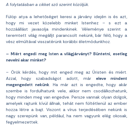
A folytatásban a cikket szó szerint közöljük.
Fülöp atya a lehetőséget keresi a járvány idején is és azt,
hogy mi vezet közelebb minket Istenhez – s ezt a
hozzáállást javasolja mindenkinek. Véleménye szerint a
teremtett világ megálljt parancsolt nekünk, bár félő, hogy a
vész elmúltával visszatérünk korábbi életmódunkhoz.
– Miért engedi meg Isten a világjárványt? Büntetni, esetleg
nevelni akar minket?
– Örök kérdés, hogy mit enged meg az Úristen és miért.
Azzal, hogy szabadságot adott, már
eleve mindent
megengedett nekünk
. Ha már azt is engedte, hogy akár
szembe is fordulhatunk vele, akkor nem csodálkozhatunk,
hogy minden meg van engedve. Persze vannak olyan dolgok,
amelyek rajtunk kívül állnak, tehát nem föltétlenül az ember
hozza létre a bajt. Viszont a vírus terjedésében nekünk is
nagy szerepünk van, például, ha nem vagyunk elég okosak,
fegyelmezettek.