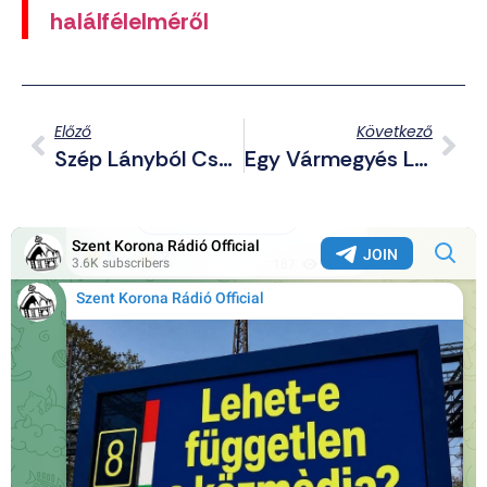
halálfélelméről
Előző
Következő
Szép Lányból Csúnya Fiú
Egy Vármegyés Lány Edzése