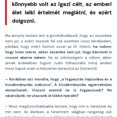
könnyebb volt az igazi célt, az emberi
élet lelki értelmét meglátni, és ezért
dolgozni.
Ma annyira testies lett a gondolkodásunk, hogy ez eszünkbe
sem jut, s ezért teszünk fel sok esetben rossz kérdéseket,
például, hogy miért büntet ezzel az Úr. Holott,
ha tudom,
hogy Isten szeret, akkor eszembe sem jut, hogy bármivel is
rosszat akarna nekem.
Ha az üdvösségem a célom, akkor
annak érdekében fogom tudni fölhasználni mind, amiket
most kapok ezen a helyzeten keresztül az Úristentől.
– Korábban azt mondta, hogy „a fogyasztás hajszolása és a
kizsákmányolás zsákutca”. A kizsákmányolás egyértelműen
elutasítandó. Viszont ezentúl ne is fogyasszunk? Ne
vásároljunk, ne utazzunk el többé nyaralni?
– Most megfontoltabbakká lettünk, hogy mit is tehetünk és
mit nem. Az életben, a teremtett világban rengeteg sok