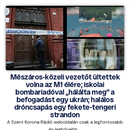
Mészáros-közeli vezetőt ültettek
volna az M1 élére; iskolai
bombariadóval „hálálta meg” a
befogadást egy ukrán; halálos
dróncsapás egy fekete-tengeri
strandon
A Szent Korona Rádió weboldalán csak a legfontosabb
és legbővebb ...