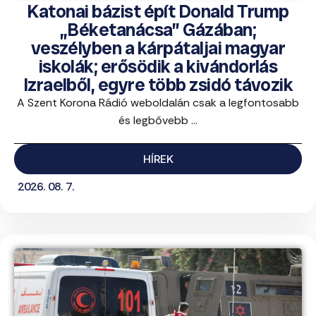
Katonai bázist épít Donald Trump
„Béketanácsa” Gázában;
veszélyben a kárpátaljai magyar
iskolák; erősödik a kivándorlás
Izraelből, egyre több zsidó távozik
A Szent Korona Rádió weboldalán csak a legfontosabb
és legbővebb ...
HÍREK
2026. 08. 7.