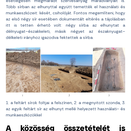
esetlegesen megmaradt szervesanyag maradványait is.
Több sírban az elhunyttal együtt temették el használati és
munkaeszközeit: kését, csiholóját. Fontos megemlíteni, hogy
az első négy sír esetében dokumentált eltérés a tájolásban
itt is tetten érhető volt: négy sírba az elhunytat a
délnyugat–északkeleti, másik négyet az északnyugat–
délkeleti irányhoz igazodva fektettek a sírba.
1: a feltárt sírok foltjai a felszínen, 2: a megnyitott szonda, 3:
az egyik feltárt sír az elhunyt mellé helyezett használati- és
munkaeszközökkel
A közösség összetételét is