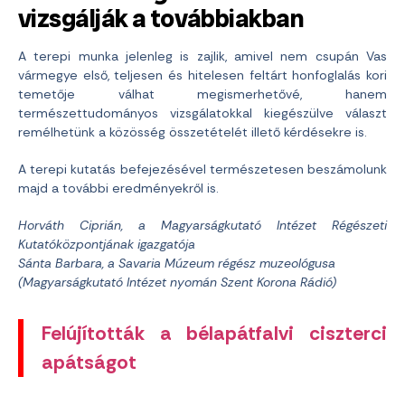
vizsgálják a továbbiakban
A terepi munka jelenleg is zajlik, amivel nem csupán Vas
vármegye első, teljesen és hitelesen feltárt honfoglalás kori
temetője válhat megismerhetővé, hanem
természettudományos vizsgálatokkal kiegészülve választ
remélhetünk a közösség összetételét illető kérdésekre is.
A terepi kutatás befejezésével természetesen beszámolunk
majd a további eredményekről is.
Horváth Ciprián, a Magyarságkutató Intézet Régészeti
Kutatóközpontjának igazgatója
Sánta Barbara, a Savaria Múzeum régész muzeológusa
(Magyarságkutató Intézet nyomán Szent Korona Rádió)
Felújították a bélapátfalvi ciszterci
apátságot