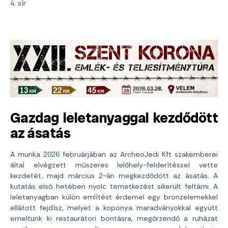
4. sír
Gazdag leletanyaggal kezdődött
az ásatás
A munka 2026 februárjában az ArcheoJedi Kft szakemberei
által elvégzett műszeres lelőhely-felderítéssel vette
kezdetét, majd március 2-án megkezdődött az ásatás. A
kutatás első hetében nyolc temetkezést sikerült feltárni. A
leletanyagban külön említést érdemel egy bronzelemekkel
ellátott fejdísz, melyet a koponya maradványokkal együtt
emeltünk ki restaurátori bontásra, megőrzendő a ruházat