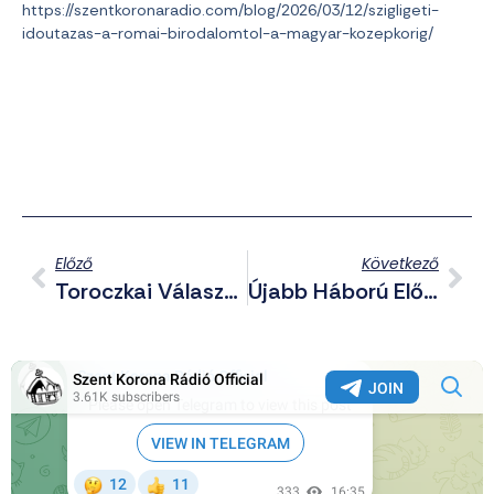
https://szentkoronaradio.com/blog/2026/03/12/szigligeti-
idoutazas-a-romai-birodalomtol-a-magyar-kozepkorig/
Előző
Következő
Toroczkai Válaszolt A Cigány Vezetőknek; Iráni Háború: Az USA Kína Elleni Proxy-Háborúja; Humanoid Robotok A Harcmezőn – Telegram Posztjaink (2026.03.18.)
Újabb Háború Elől Menekült Ukrán Lány Halt Meg, Szír Migráns Barátja Gyilkolta Meg