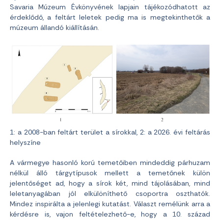
Savaria Múzeum Évkönyvének lapjain tájékozódhatott az
érdeklődő, a feltárt leletek pedig ma is megtekinthetők a
múzeum állandó kiállításán.
1: a 2008-ban feltárt terület a sírokkal, 2: a 2026. évi feltárás
helyszíne
A vármegye hasonló korú temetőiben mindeddig párhuzam
nélkül álló tárgytípusok mellett a temetőnek külön
jelentőséget ad, hogy a sírok két, mind tájolásában, mind
leletanyagában jól elkülöníthető csoportra oszthatók.
Mindez inspirálta a jelenlegi kutatást. Választ remélünk arra a
kérdésre is, vajon feltételezhető-e, hogy a 10. század