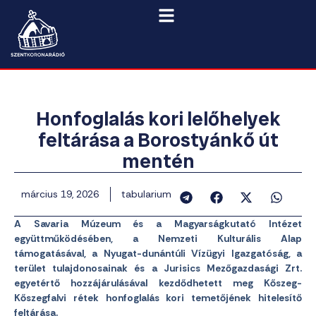
Honfoglalás kori lelőhelyek
feltárása a Borostyánkő út
mentén
március 19, 2026
tabularium
A Savaria Múzeum és a Magyarságkutató Intézet
együttműködésében, a Nemzeti Kulturális Alap
támogatásával, a Nyugat-dunántúli Vízügyi Igazgatóság, a
terület tulajdonosainak és a Jurisics Mezőgazdasági Zrt.
egyetértő hozzájárulásával kezdődhetett meg Kőszeg-
Kőszegfalvi rétek honfoglalás kori temetőjének hitelesítő
feltárása.