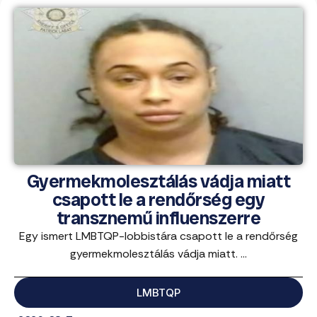
Gyermekmolesztálás vádja miatt
csapott le a rendőrség egy
transznemű influenszerre
Egy ismert LMBTQP-lobbistára csapott le a rendőrség
gyermekmolesztálás vádja miatt. ...
LMBTQP