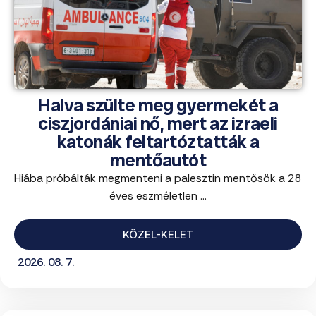
Halva szülte meg gyermekét a
ciszjordániai nő, mert az izraeli
katonák feltartóztatták a
mentőautót
Hiába próbálták megmenteni a palesztin mentősök a 28
éves eszméletlen ...
KÖZEL-KELET
2026. 08. 7.