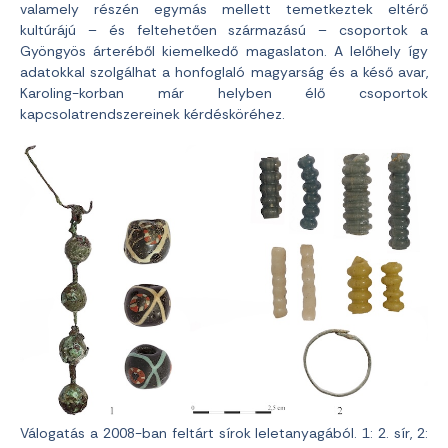
valamely részén egymás mellett temetkeztek eltérő
kultúrájú – és feltehetően származású – csoportok a
Gyöngyös árteréből kiemelkedő magaslaton. A lelőhely így
adatokkal szolgálhat a honfoglaló magyarság és a késő avar,
Karoling-korban már helyben élő csoportok
kapcsolatrendszereinek kérdésköréhez.
Válogatás a 2008-ban feltárt sírok leletanyagából. 1: 2. sír, 2: