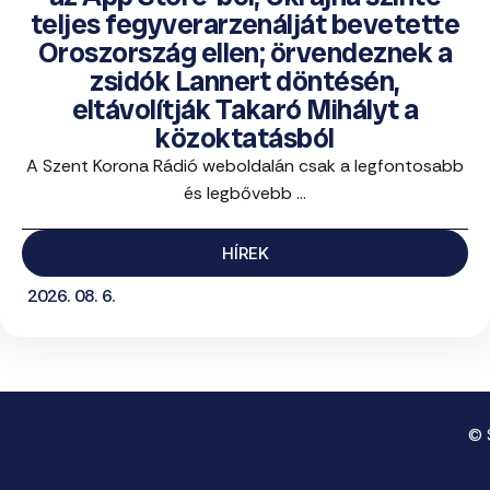
teljes fegyverarzenálját bevetette
Oroszország ellen; örvendeznek a
zsidók Lannert döntésén,
eltávolítják Takaró Mihályt a
közoktatásból
A Szent Korona Rádió weboldalán csak a legfontosabb
és legbővebb ...
HÍREK
2026. 08. 6.
© 