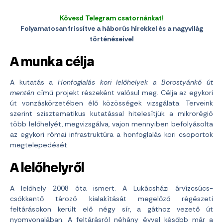
Kövesd Telegram csatornánkat!
Folyamatosan frissítve a háborús hírekkel és a nagyvilág
történéseivel
A munka célja
A kutatás a
Honfoglalás kori lelőhelyek a Borostyánkő út
mentén
című projekt részeként valósul meg. Célja az egykori
út vonzáskörzetében élő közösségek vizsgálata. Terveink
szerint szisztematikus kutatással hitelesítjük a mikrorégió
több lelőhelyét, megvizsgálva, vajon mennyiben befolyásolta
az egykori római infrastruktúra a honfoglalás kori csoportok
megtelepedését.
A lelőhelyről
A lelőhely 2008 óta ismert. A Lukácsházi árvízcsúcs-
csökkentő tározó kialakítását megelőző régészeti
feltárásokon került elő négy sír, a gáthoz vezető út
nyomvonalában. A feltárásról néhány évvel később már a