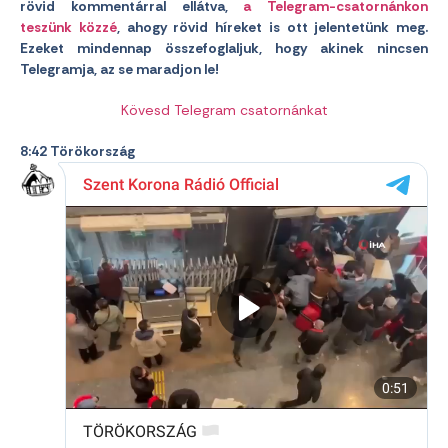
rövid kommentárral ellátva,
a Telegram-csatornánkon
teszünk közzé
, ahogy rövid híreket is ott jelentetünk meg.
Ezeket mindennap összefoglaljuk, hogy akinek nincsen
Telegramja, az se maradjon le!
Kövesd Telegram csatornánkat
8:42 Törökország