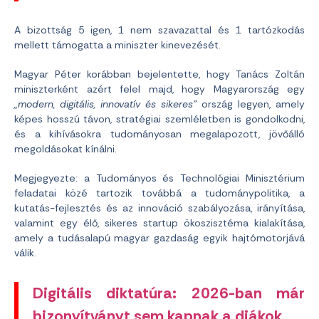
A bizottság 5 igen, 1 nem szavazattal és 1 tartózkodás
mellett támogatta a miniszter kinevezését.
Magyar Péter korábban bejelentette, hogy Tanács Zoltán
miniszterként azért felel majd, hogy Magyarország egy
„modern, digitális, innovatív és sikeres”
ország legyen, amely
képes hosszú távon, stratégiai szemléletben is gondolkodni,
és a kihívásokra tudományosan megalapozott, jövőálló
megoldásokat kínálni.
Megjegyezte: a Tudományos és Technológiai Minisztérium
feladatai közé tartozik továbbá a tudománypolitika, a
kutatás-fejlesztés és az innováció szabályozása, irányítása,
valamint egy élő, sikeres startup ökoszisztéma kialakítása,
amely a tudásalapú magyar gazdaság egyik hajtómotorjává
válik.
Digitális diktatúra: 2026-ban már
bizonyítványt sem kapnak a diákok