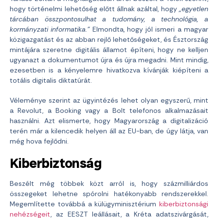
hogy történelmi lehetőség előtt állnak azáltal, hogy
„egyetlen
tárcában összpontosulhat a tudomány, a technológia, a
kormányzati informatika.”
Elmondta, hogy jól ismeri a magyar
közigazgatást és az abban rejlő lehetőségeket, és Észtország
mintájára szeretne digitális államot építeni, hogy ne kelljen
ugyanazt a dokumentumot újra és újra megadni. Mint mindig,
ezesetben is a kényelemre hivatkozva kívánják kiépíteni a
totális digitalis diktatúrát.
Véleménye szerint az ügyintézés lehet olyan egyszerű, mint
a Revolut, a Booking vagy a Bolt telefonos alkalmazásait
használni. Azt elismerte, hogy Magyarország a digitalizáció
terén már a kilencedik helyen áll az EU-ban, de úgy látja, van
még hova fejlődni.
Kiberbiztonság
Beszélt még többek közt arról is, hogy százmilliárdos
összegeket lehetne spórolni hatékonyabb rendszerekkel.
Megemlítette továbbá a külügyminisztérium
kiberbiztonsági
nehézségeit
, az EESZT leállásait, a Kréta adatszivárgását,