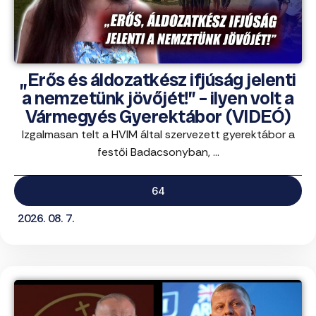
„Erős és áldozatkész ifjúság jelenti
a nemzetünk jövőjét!” – ilyen volt a
Vármegyés Gyerektábor (VIDEÓ)
Izgalmasan telt a HVIM által szervezett gyerektábor a
festői Badacsonyban, ...
64
2026. 08. 7.