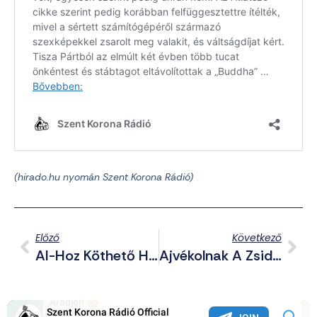
(hirado.hu nyomán Szent Korona Rádió)
Előző
Következő
AI-Hoz Köthető Halálesetek; Antiszemitizmusnak Számít Segélyt Küldeni Gázába?; XIV. Leó Pápa Kitüntette Irán Vatikáni Nagykövetét – Telegram Posztjaink (2026.05.13.)
Ajvékolnak A Zsidók: Szerintük Törökországban Képzik Ki A Hamász Harcosait