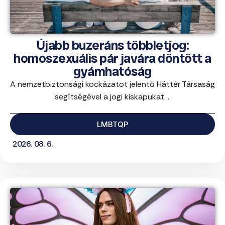
Újabb buzeráns többletjog:
homoszexuális pár javára döntött a
gyámhatóság
A nemzetbiztonsági kockázatot jelentő Háttér Társaság
segítségével a jogi kiskapukat ...
LMBTQP
2026. 08. 6.