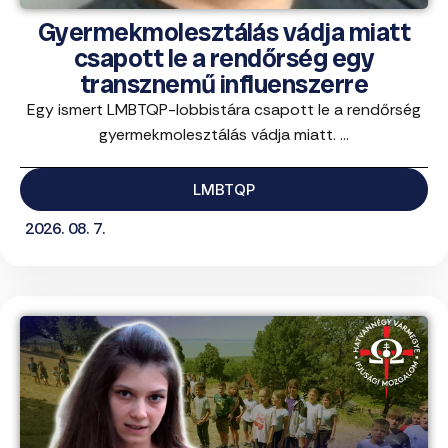
Gyermekmolesztálás vádja miatt
csapott le a rendőrség egy
transznemű influenszerre
Egy ismert LMBTQP-lobbistára csapott le a rendőrség
gyermekmolesztálás vádja miatt. ...
LMBTQP
2026. 08. 7.