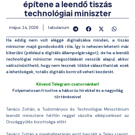
építene a leendő tiszás
technológiai miniszter
május 14, 2026
tabularium
Ha eddig nem volt eléggé digitalizálva minden, a tiszás
miniszter majd gondoskodik róla. Így is nehezen lehetett már
kikerülni (például a digitális állampolgárságot), de ha a leendő
technológiai miniszter megszólalását vesszük alapul, akkor
valószínűsíthető, hogy nem lesznek többé választhatóak ezek
a lehetőségek, totális digitális kontroll veheti kezdetét.
Kövesd Telegram csatornánkat!
Folyamatosan frissítve a háborús hírekkel és a nagyvilág
történéseivel
Tanács Zoltán, a Tudományos és Technológiai Minisztérium
leendő minisztere hétfőn reggel vázolta elképzeléseit az
Országgyűlés bizottsága előtt.
Tanács Zoltán a meghallgatásán arról beszélt a Telex szerint,