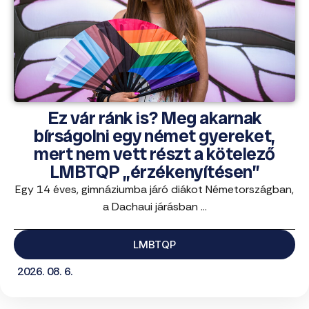
Ez vár ránk is? Meg akarnak
bírságolni egy német gyereket,
mert nem vett részt a kötelező
LMBTQP „érzékenyítésen”
Egy 14 éves, gimnáziumba járó diákot Németországban,
a Dachaui járásban ...
LMBTQP
2026. 08. 6.