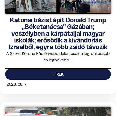
Katonai bázist épít Donald Trump
„Béketanácsa” Gázában;
veszélyben a kárpátaljai magyar
iskolák; erősödik a kivándorlás
Izraelből, egyre több zsidó távozik
A Szent Korona Rádió weboldalán csak a legfontosabb
és legbővebb ...
HÍREK
2026. 08. 7.