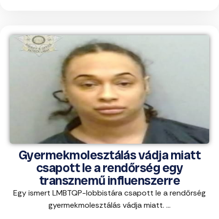
Gyermekmolesztálás vádja miatt
csapott le a rendőrség egy
transznemű influenszerre
Egy ismert LMBTQP-lobbistára csapott le a rendőrség
gyermekmolesztálás vádja miatt. ...