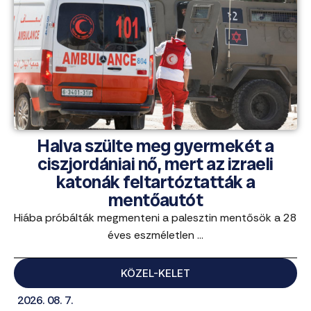
Halva szülte meg gyermekét a
ciszjordániai nő, mert az izraeli
katonák feltartóztatták a
mentőautót
Hiába próbálták megmenteni a palesztin mentősök a 28
éves eszméletlen ...
KÖZEL-KELET
2026. 08. 7.