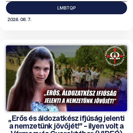
LMBTQP
2026. 08. 7.
„Erős és áldozatkész ifjúság jelenti
a nemzetünk jövőjét!” – ilyen volt a