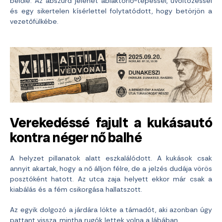
belőle. Az abszurd jelenet ablaktörlő-tépéssel, üvöltözéssel
és egy sikertelen kísérlettel folytatódott, hogy betörjön a
vezetőfülkébe.
Verekedéssé fajult a kukásautó
kontra néger nő balhé
A helyzet pillanatok alatt eszkalálódott. A kukások csak
annyit akartak, hogy a nő álljon félre, de a jelzés dudája vörös
posztóként hatott. Az utca zaja helyett ekkor már csak a
kiabálás és a fém csikorgása hallatszott.
Az egyik dolgozó a járdára lökte a támadót, aki azonban úgy
pattant vissza, mintha rugók lettek volna a lábában.