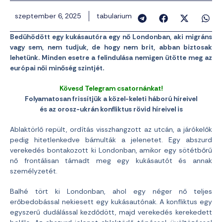
szeptember 6, 2025
tabularium
Bedühödött egy kukásautóra egy nő Londonban, aki migráns
vagy sem, nem tudjuk, de hogy nem brit, abban biztosak
lehetünk. Minden esetre a felindulása nemigen ütötte meg az
európai női minőség szintjét.
Kövesd Telegram csatornánkat!
Folyamatosan frissítjük a közel-keleti háború híreivel
és az orosz-ukrán konfliktus rövid híreivel is
Ablaktörlő repült, ordítás visszhangzott az utcán, a járókelők
pedig hitetlenkedve bámulták a jelenetet. Egy abszurd
verekedés bontakozott ki Londonban, amikor egy sötétbőrű
nő frontálisan támadt meg egy kukásautót és annak
személyzetét.
Balhé tört ki Londonban, ahol egy néger nő teljes
erőbedobással nekiesett egy kukásautónak. A konfliktus egy
egyszerű dudálással kezdődött, majd verekedés kerekedett