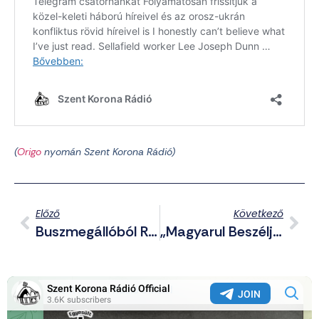
(
Origo
nyomán Szent Korona Rádió)
Előző
Következő
Buszmegállóból Rabolták El Az Orosházi Lányt A Cigány Emberkereskedők
„Magyarul Beszélj Otthon, Ne Kolozsváron Az Utcán!” – Még Mindig Tombol A Román Sovinizmus Erdélyben