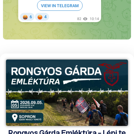
Rongyos Gárda Emléktúra – Lépj te