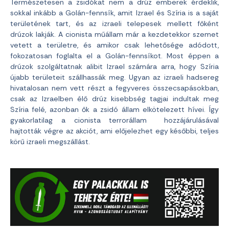
Természetesen a zsidókat nem a drúz emberek érdeklik,
sokkal inkább a Golán-fennsík, amit Izrael és Szíria is a saját
területének tart, és az izraeli telepesek mellett főként
drúzok lakják. A cionista műállam már a kezdetekkor szemet
vetett a területre, és amikor csak lehetősége adódott,
fokozatosan foglalta el a Golán-fennsíkot. Most éppen a
drúzok szolgáltatnak alibit Izrael számára arra, hogy Szíria
újabb területeit szállhassák meg. Ugyan az izraeli hadsereg
hivatalosan nem vett részt a fegyveres összecsapásokban,
csak az Izraelben élő drúz kisebbség tagjai indultak meg
Szíria felé, azonban ők a zsidó állam elkötelezett hívei. Így
gyakorlatilag a cionista terrorállam hozzájárulásával
hajtották végre az akciót, ami előjelezhet egy későbbi, teljes
körű izraeli megszállást.