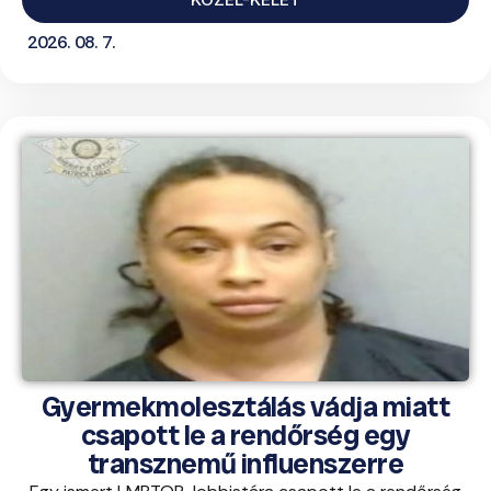
2026. 08. 7.
Gyermekmolesztálás vádja miatt
csapott le a rendőrség egy
transznemű influenszerre