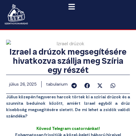
Izrael a drúzok megsegítésére
hivatkozva szállja meg Szíria
egy részét
július 26, 2025
tabularium
Július közepén fegyveres harcok törtek ki a szíriai drúzok és a
szunnita beduinok között, amiért Izrael egyből a drúz
kisebbség megsegítésére sietett. De mi lehet a zsidók valódi
szándéka?
Kövesd Telegram csatornánkat!
Folyamatosan frissítjük a közel-keleti háború híreivel