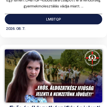
Egy ismert LMBTQP-lobbistára csapott le a rendőrség
gyermekmolesztálás vádja miatt. ...
LMBTQP
2026. 08. 7.