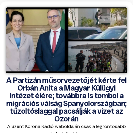
A Partizán műsorvezetőjét kérte fel
Orbán Anita a Magyar Külügyi
Intézet élére; továbbra is tombol a
migrációs válság Spanyolországban;
tűzoltóslaggal pacsálják a vizet az
Ozorán
A Szent Korona Rádió weboldalán csak a legfontosabb