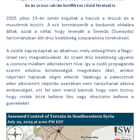
és az orosz-ukrán konfliktus rövid híreivel is
2025. július 15-én ismét kiújultak a harcok a drúzok és a
muszlimok között. A szír kormányerők a beduinok oldalára
álltak, azzal a céllal, hogy leverjék a Sweida (Suwayda)
tartományban élő drúz kisebbség szeparatista törekvéseit.
A zsidók kapva kaptak az alkalmon, mely elősegítheti a Nagy-
Izrael terv megvalósulását. Az izraeli drúz kisebbség ugyanis
a cionista műállam elkötelezett híve, így a zsidó propaganda
szerint erkölcsi kötelességük megvédeni őket, amikor
népirtást hajtanak végre ellenük. Valahogy a palesztinok
ellen elkövetett népirtás esetében nem tanúsítanak ekkora
emberséget, ott fel sem merül bennük, hogy nem biztos,
hogy civilek közé kellene lőni, vagy éheztetni kellene a
gyerekeket.