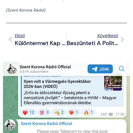
(Szent Korona Rádió)
Előző
Következő
Különtermet Kap A Szabó Ervin Könyvtárban A Budapesti Iskola Nevezetű Posztkommunista Filozófus Kör
Beszünteti A Politikai Hirdetéseket Az EU-Ban A Meta