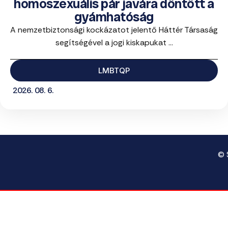
homoszexuális pár javára döntött a
gyámhatóság
A nemzetbiztonsági kockázatot jelentő Háttér Társaság
segítségével a jogi kiskapukat ...
LMBTQP
2026. 08. 6.
© 