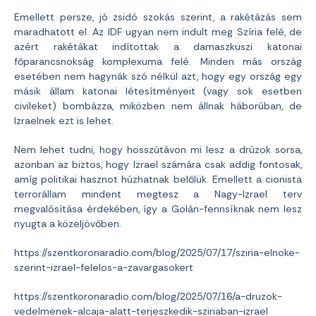
Emellett persze, jó zsidó szokás szerint, a rakétázás sem
maradhatott el. Az IDF ugyan nem indult meg Szíria felé, de
azért rakétákat indítottak a damaszkuszi katonai
főparancsnokság komplexuma felé. Minden más ország
esetében nem hagynák szó nélkül azt, hogy egy ország egy
másik állam katonai létesítményeit (vagy sok esetben
civileket) bombázza, miközben nem állnak háborúban, de
Izraelnek ezt is lehet.
Nem lehet tudni, hogy hosszútávon mi lesz a drúzok sorsa,
azonban az biztos, hogy Izrael számára csak addig fontosak,
amíg politikai hasznot húzhatnak belőlük. Emellett a cionista
terrorállam mindent megtesz a Nagy-Izrael terv
megvalósítása érdekében, így a Golán-fennsíknak nem lesz
nyugta a közeljövőben.
https://szentkoronaradio.com/blog/2025/07/17/sziria-elnoke-
szerint-izrael-felelos-a-zavargasokert
https://szentkoronaradio.com/blog/2025/07/16/a-druzok-
vedelmenek-alcaja-alatt-terjeszkedik-sziriaban-izrael