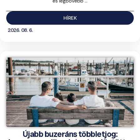
és legbővebb ...
HÍREK
2026. 08. 6.
Újabb buzeráns többletjog: