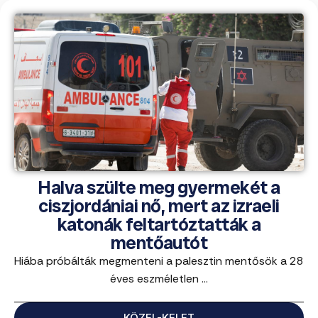
Halva szülte meg gyermekét a
ciszjordániai nő, mert az izraeli
katonák feltartóztatták a
mentőautót
Hiába próbálták megmenteni a palesztin mentősök a 28
éves eszméletlen ...
KÖZEL-KELET