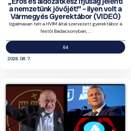
„Erős és áldozatkész ifjúság jelenti
a nemzetünk jövőjét!” – ilyen volt a
Vármegyés Gyerektábor (VIDEÓ)
Izgalmasan telt a HVIM által szervezett gyerektábor a
festői Badacsonyban, ...
64
2026. 08. 7.