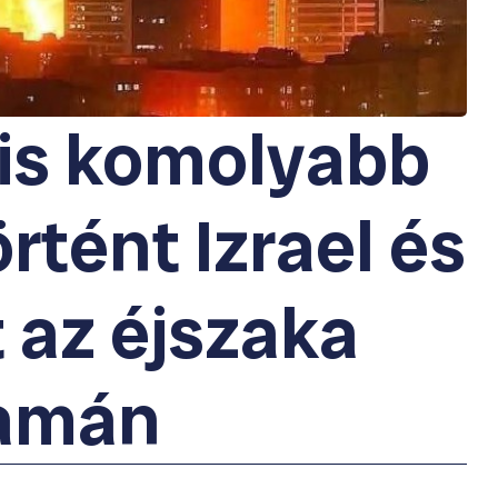
 is komolyabb
rtént Izrael és
t az éjszaka
yamán