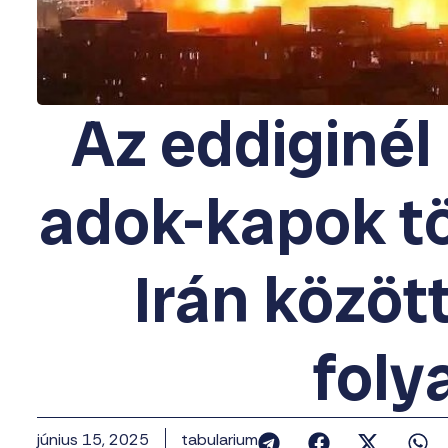
Az eddiginél
adok-kapok tö
Irán közöt
fol
június 15, 2025
tabularium