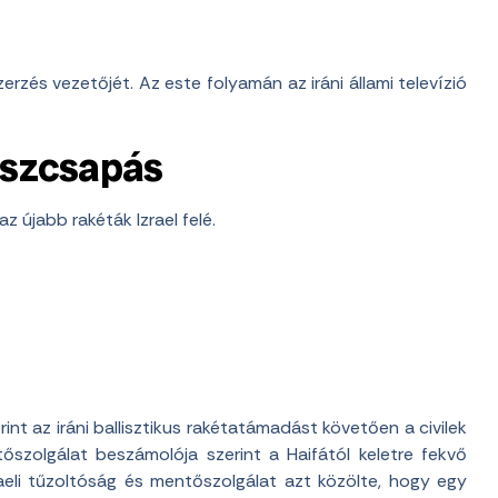
zerzés vezetőjét. Az este folyamán az iráni állami televízió
aszcsapás
z újabb rakéták Izrael felé.
int az iráni ballisztikus rakétatámadást követően a civilek
őszolgálat beszámolója szerint a Haifától keletre fekvő
raeli tűzoltóság és mentőszolgálat azt közölte, hogy egy