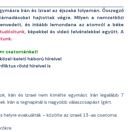
gymásra Irán és Izrael az éjszaka folyamán. Összegző
 támadásokat hajtottak végre. Milyen a nemzetközi
szenvedett, és inkább lemondana az atomról a béke
tudósítunk
, képekkel és videó felvételekkel együtt. A
ltunk
.
am csatornánkat!
közel-keleti háború híreivel
liktus rövid híreivel is
, Irán és Izrael nem kímélte egymást. Irán legalább 7
lek. Irán a tegnapinál is nagyobb válaszcsapást ígért.
os helyre evakuálták – közölte az izraeli 13-as csatorna.
erőkre.