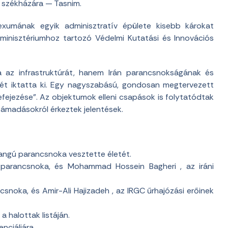
ni székházára — Tasnim.
exumának egyik adminisztratív épülete kisebb károkat
minisztériumhoz tartozó Védelmi Kutatási és Innovációs
a az infrastruktúrát, hanem Irán parancsnokságának és
ét iktatta ki. Egy nagyszabású, gondosan megtervezett
lefejezése”. Az objektumok elleni csapások is folytatódtak
 támadásokról érkeztek jelentések.
rangú parancsnoka vesztette életét.
 parancsnoka, és Mohammad Hossein Bagheri , az iráni
ncsnoka, és Amir-Ali Hajizadeh , az IRGC űrhajózási erőinek
a halottak listáján.
nciáljára.