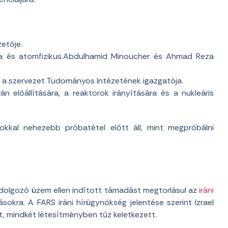
etője.
 és atomfizikus.Abdulhamid Minoucher és Ahmad Reza
s a szervezet Tudományos Intézetének igazgatója.
 előállítására, a reaktorok irányítására és a nukleáris
okkal nehezebb próbatétel előtt áll, mint megpróbálni
-feldolgozó üzem ellen indított támadást megtorlásul az
iráni
sokra. A FARS iráni hírügynökség jelentése szerint Izrael
 mindkét létesítményben tűz keletkezett.