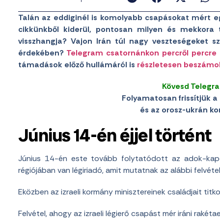
Talán az eddiginél is komolyabb csapásokat mért e
cikkünkből kiderül, pontosan milyen és mekkora
visszhangja? Vajon Irán túl nagy veszteségeket 
érdekében?
Telegram csatornánkon percről percre 
támadások előző hullámáról is
részletesen beszámo
Kövesd Telegr
Folyamatosan frissítjük a 
és az orosz-ukrán konf
Június 14-én éjjel történt
Június 14-én este tovább folytatódott az adok-kapok
régiójában van légiriadó, amit mutatnak az alábbi felvéte
Eközben az izraeli kormány minisztereinek családjait titk
Felvétel, ahogy az izraeli légierő csapást mér iráni rakéta