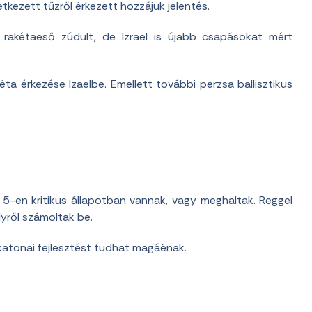
etkezett tűzről érkezett hozzájuk jelentés.
 rakétaeső zúdult, de Izrael is újabb csapásokat mért
kéta érkezése Izaelbe. Emellett további perzsa ballisztikus
t 5-en kritikus állapotban vannak, vagy meghaltak. Reggel
lyről számoltak be.
katonai fejlesztést tudhat magáénak.