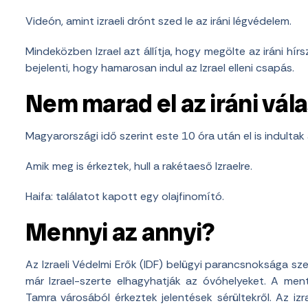
Videón, amint izraeli drónt szed le az iráni légvédelem.
Mindeközben Izrael azt állítja, hogy megölte az iráni hírs
bejelenti, hogy hamarosan indul az Izrael elleni csapás.
Nem marad el az iráni vál
Magyarországi idő szerint este 10 óra után el is indultak a
Amik meg is érkeztek, hull a rakétaeső Izraelre.
Haifa: találatot kapott egy olajfinomító.
Mennyi az annyi?
Az Izraeli Védelmi Erők (IDF) belügyi parancsnoksága szer
már Izrael-szerte elhagyhatják az óvóhelyeket. A ment
Tamra városából érkeztek jelentések sérültekről. Az iz