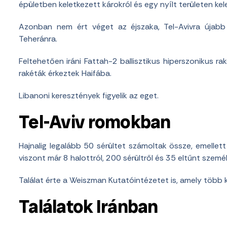
épületben keletkezett károkról és egy nyílt területen kel
Azonban nem ért véget az éjszaka, Tel-Avivra újabb
Teheránra.
Feltehetően iráni Fattah-2 ballisztikus hiperszonikus ra
rakéták érkeztek Haifába.
Libanoni keresztények figyelik az eget.
Tel-Aviv romokban
Hajnalig legalább 50 sérültet számoltak össze, emellet
viszont már 8 halottról, 200 sérültről és 35 eltűnt szemé
Találat érte a Weiszman Kutatóintézetet is, amely több 
Találatok Iránban