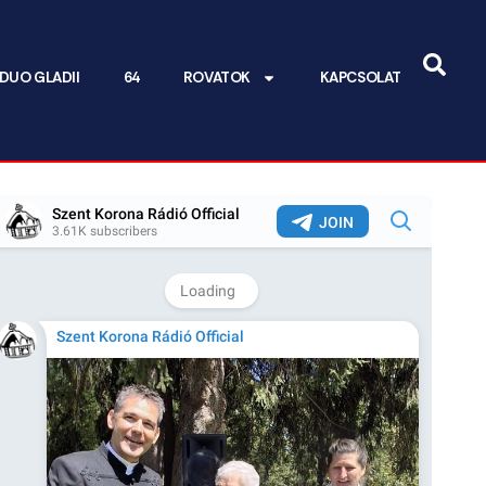
DUO GLADII
64
ROVATOK
KAPCSOLAT