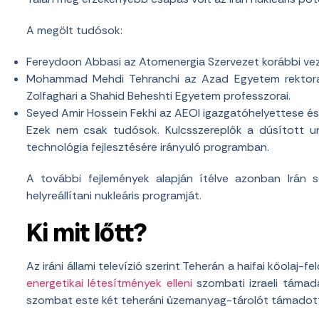
A megölt tudósok:
Fereydoon Abbasi az Atomenergia Szervezet korábbi vez
Mohammad Mehdi Tehranchi az Azad Egyetem rektora
Zolfaghari a Shahid Beheshti Egyetem professzorai.
Seyed Amir Hossein Fekhi az AEOI igazgatóhelyettese é
Ezek nem csak tudósok. Kulcsszereplők a dúsított urán
technológia fejlesztésére irányuló programban.
A további fejlemények alapján ítélve azonban Irán s
helyreállítani nukleáris programját.
Ki mit lőtt?
Az iráni állami televízió szerint Teherán a haifai kőolaj
energetikai létesítmények elleni
szombati izraeli támadá
szombat este két teheráni üzemanyag-tárolót támadott,