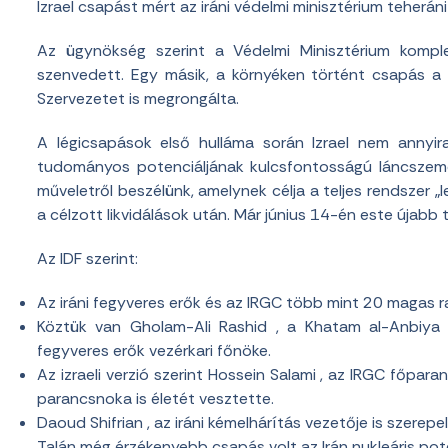
Izrael csapást mért az iráni védelmi minisztérium teherá
Az ügynökség szerint a Védelmi Minisztérium kompl
szenvedett. Egy másik, a környéken történt csapás a 
Szervezetet is megrongálta.
A légicsapások első hulláma során Izrael nem annyir
tudományos potenciáljának kulcsfontosságú láncszem
műveletről beszélünk, amelynek célja a teljes rendszer „
a célzott likvidálások után. Már június 14-én este újabb
Az IDF szerint:
Az iráni fegyveres erők és az IRGC több mint 20 magas 
Köztük van Gholam-Ali Rashid , a Khatam al-Anbiya
fegyveres erők vezérkari főnöke.
Az izraeli verzió szerint Hossein Salami , az IRGC főpara
parancsnoka is életét vesztette.
Daoud Shifrian , az iráni kémelhárítás vezetője is szerepel 
Talán még érzékenyebb csapás volt az Irán nukleáris pote