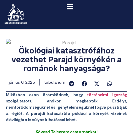
Ökológiai katasztrófához
vezethet Parajd környékén a
románok hanyagsága?
június 6, 2025
tabularium
Miközben azon örömködnek, hogy
történelmi igazság
szolgáltatott, amikor megkapták Erdélyt,
nemtörődömségüknél és igénytelenségüknél fogva pusztítják
a régiót. A parajdi katasztrófa például a környék vizeinek
élővilágára is súlyos kihatással lehet.
Kövesd Telegram csatornánkat!