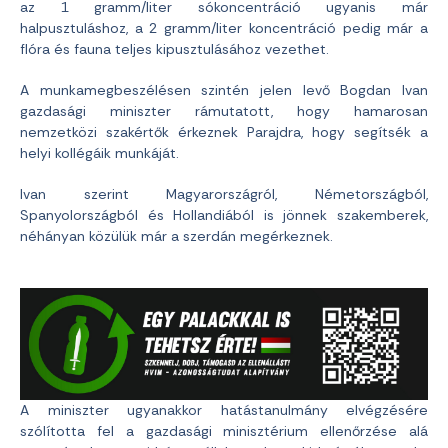
az 1 gramm/liter sókoncentráció ugyanis már
halpusztuláshoz, a 2 gramm/liter koncentráció pedig már a
flóra és fauna teljes kipusztulásához vezethet.
A munkamegbeszélésen szintén jelen levő Bogdan Ivan
gazdasági miniszter rámutatott, hogy hamarosan
nemzetközi szakértők érkeznek Parajdra, hogy segítsék a
helyi kollégáik munkáját.
Ivan szerint Magyarországról, Németországból,
Spanyolországból és Hollandiából is jönnek szakemberek,
néhányan közülük már a szerdán megérkeznek.
A miniszter ugyanakkor hatástanulmány elvégzésére
szólította fel a gazdasági minisztérium ellenőrzése alá