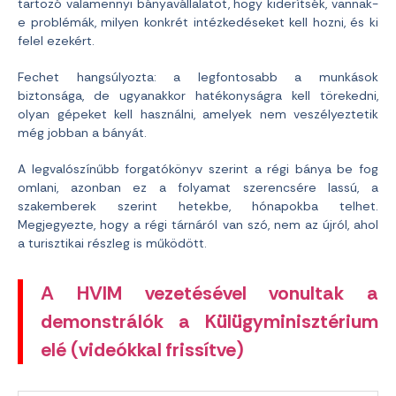
tartozó valamennyi bányavállalatot, hogy kiderítsék, vannak-
e problémák, milyen konkrét intézkedéseket kell hozni, és ki
felel ezekért.
Fechet hangsúlyozta: a legfontosabb a munkások
biztonsága, de ugyanakkor hatékonyságra kell törekedni,
olyan gépeket kell használni, amelyek nem veszélyeztetik
még jobban a bányát.
A legvalószínűbb forgatókönyv szerint a régi bánya be fog
omlani, azonban ez a folyamat szerencsére lassú, a
szakemberek szerint hetekbe, hónapokba telhet.
Megjegyezte, hogy a régi tárnáról van szó, nem az újról, ahol
a turisztikai részleg is működött.
A HVIM vezetésével vonultak a
demonstrálók a Külügyminisztérium
elé (videókkal frissítve)