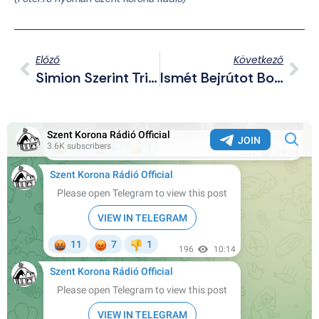
Előző
Következő
Simion Szerint Trianon A Történelmi Igazság Pillanata
Ismét Bejrútot Bombázta Izrael