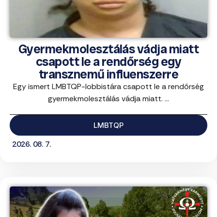
Gyermekmolesztálás vádja miatt
csapott le a rendőrség egy
transznemű influenszerre
Egy ismert LMBTQP-lobbistára csapott le a rendőrség
gyermekmolesztálás vádja miatt. ...
LMBTQP
2026. 08. 7.