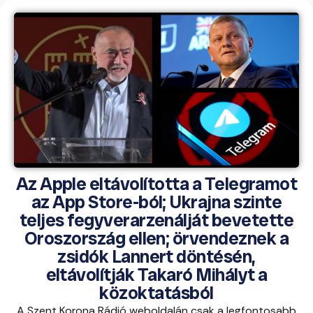
Az Apple eltávolította a Telegramot
az App Store-ból; Ukrajna szinte
teljes fegyverarzenálját bevetette
Oroszország ellen; örvendeznek a
zsidók Lannert döntésén,
eltávolítják Takaró Mihályt a
közoktatásból
A Szent Korona Rádió weboldalán csak a legfontosabb