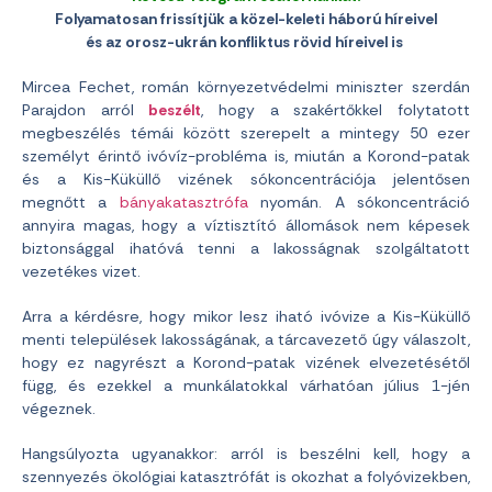
Folyamatosan frissítjük a közel-keleti háború híreivel
és az orosz-ukrán konfliktus rövid híreivel is
Mircea Fechet, román környezetvédelmi miniszter szerdán
Parajdon arról
beszélt
, hogy a szakértőkkel folytatott
megbeszélés témái között szerepelt a mintegy 50 ezer
személyt érintő ivóvíz-probléma is, miután a Korond-patak
és a Kis-Küküllő vizének sókoncentrációja jelentősen
megnőtt a
bányakatasztrófa
nyomán. A sókoncentráció
annyira magas, hogy a víztisztító állomások nem képesek
biztonsággal ihatóvá tenni a lakosságnak szolgáltatott
vezetékes vizet.
Arra a kérdésre, hogy mikor lesz iható ivóvize a Kis-Küküllő
menti települések lakosságának, a tárcavezető úgy válaszolt,
hogy ez nagyrészt a Korond-patak vizének elvezetésétől
függ, és ezekkel a munkálatokkal várhatóan július 1-jén
végeznek.
Hangsúlyozta ugyanakkor: arról is beszélni kell, hogy a
szennyezés ökológiai katasztrófát is okozhat a folyóvizekben,