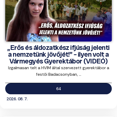
„Erős és áldozatkész ifjúság jelenti
a nemzetünk jövőjét!” – ilyen volt a
Vármegyés Gyerektábor (VIDEÓ)
Izgalmasan telt a HVIM által szervezett gyerektábor a
festői Badacsonyban, ...
64
2026. 08. 7.