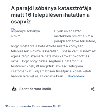
(Foter.ro nyomán Szent Korona Rádió)