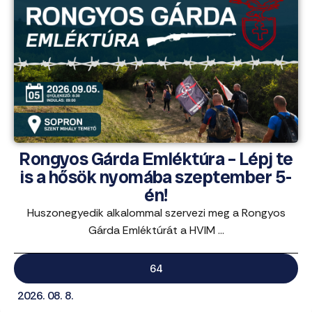
Rongyos Gárda Emléktúra – Lépj te
is a hősök nyomába szeptember 5-
én!
Huszonegyedik alkalommal szervezi meg a Rongyos
Gárda Emléktúrát a HVIM ...
64
2026. 08. 8.