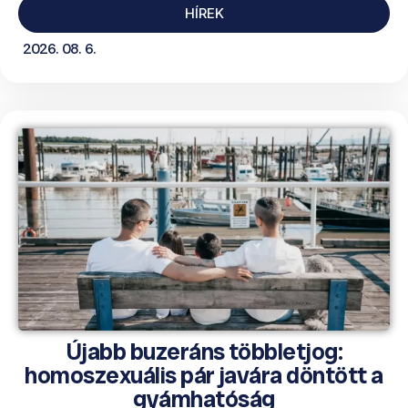
HÍREK
2026. 08. 6.
Újabb buzeráns többletjog:
homoszexuális pár javára döntött a
gyámhatóság