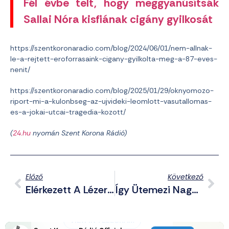
Fél évbe telt, hogy meggyanúsítsák
Sallai Nóra kisfiának cigány gyilkosát
https://szentkoronaradio.com/blog/2024/06/01/nem-allnak-
le-a-rejtett-eroforrasaink-cigany-gyilkolta-meg-a-87-eves-
nenit/
https://szentkoronaradio.com/blog/2025/01/29/oknyomozo-
riport-mi-a-kulonbseg-az-ujvideki-leomlott-vasutallomas-
es-a-jokai-utcai-tragedia-kozott/
(
24.hu
nyomán Szent Korona Rádió)
Előző
Következő
Elérkezett A Lézeres Légvédelem Kora?
Így Ütemezi Nagy Márton Az ATM-Ek Telepítését