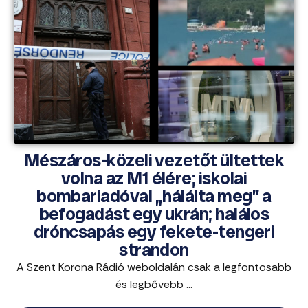
Mészáros-közeli vezetőt ültettek
volna az M1 élére; iskolai
bombariadóval „hálálta meg” a
befogadást egy ukrán; halálos
dróncsapás egy fekete-tengeri
strandon
A Szent Korona Rádió weboldalán csak a legfontosabb
és legbővebb ...