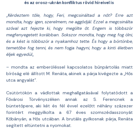
és az orosz-ukrán konfliktus rövid híreivel is
„
Kérdeztem tőle, hogy, Feri, megcsináltad a nőt? Erre azt
mondta, hogy igen, szerelmem, ne aggódjál. Ezzel a megcsinálta
szóval azt fejezte ki, hogy megölte őt. Engem is többször
megfenyegetett korábban. Sokszor mondta, hogy meg fog ölni,
és a kést is többször a nyakamhoz tette. És hogy a börtönbe,
temetőbe fog tenni, és nem fogja hagyni, hogy a kinti életben
éljek egyedül
„
– mondta az emberöléssel kapcsolatos bűnpártolás miatt
bíróság elé állított M. Renáta, akinek a párja kivégezte a „Hős
utca angyalát”.
Csütörtökön a vádlottak meghallgatásával folytatódott a
Fővárosi Törvényszéken annak az S. Ferencnek a
büntetőpere, aki két és fél évvel ezelőtt néhány százezer
forintért meggyilkolta a 67 éves szomszédasszonyát
Kőbányán, a Hős utcában. A brutális gyilkosnak párja, Renáta
segített eltüntetni a nyomokat.