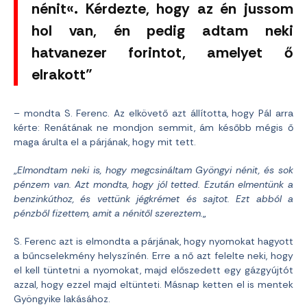
nénit«. Kérdezte, hogy az én jussom
hol van, én pedig adtam neki
hatvanezer forintot, amelyet ő
elrakott”
– mondta S. Ferenc. Az elkövető azt állította, hogy Pál arra
kérte: Renátának ne mondjon semmit, ám később mégis ő
maga árulta el a párjának, hogy mit tett.
„
Elmondtam neki is, hogy megcsináltam Gyöngyi nénit, és sok
pénzem van. Azt mondta, hogy jól tetted. Ezután elmentünk a
benzinkúthoz, és vettünk jégkrémet és sajtot. Ezt abból a
pénzből fizettem, amit a nénitől szereztem.
„
S. Ferenc azt is elmondta a párjának, hogy nyomokat hagyott
a bűncselekmény helyszínén. Erre a nő azt felelte neki, hogy
el kell tüntetni a nyomokat, majd előszedett egy gázgyújtót
azzal, hogy ezzel majd eltünteti. Másnap ketten el is mentek
Gyöngyike lakásához.