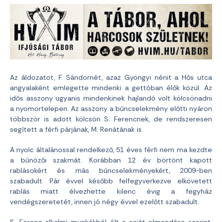
Az áldozatot, F. Sándornét, azaz Gyöngyi nénit a Hős utca
angyalaként emlegette mindenki a gettóban élők közül. Az
idős asszony ugyanis mindenkinek hajlandó volt kölcsönadni
a nyomortelepen. Az asszony a bűncselekmény előtti nyáron
többször is adott kölcsön S. Ferencnek, de rendszeresen
segített a férfi párjának, M. Renátának is.
A nyolc általánossal rendelkező, 51 éves férfi nem ma kezdte
a bűnözői szakmát. Korábban 12 év börtönt kapott
rablásokért és más bűncselekményekért, 2009-ben
szabadult. Pár évvel később felfegyverkezve elkövetett
rablás miatt élvezhette kilenc évig a fegyház
vendégszeretetét, innen jó négy évvel ezelőtt szabadult.