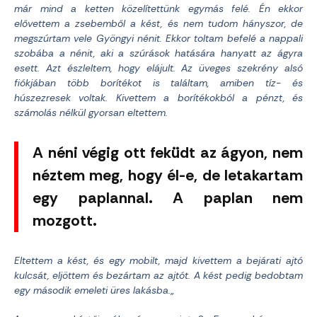
már mind a ketten közelítettünk egymás felé. Én ekkor
elővettem a zsebemből a kést, és nem tudom hányszor, de
megszúrtam vele Gyöngyi nénit. Ekkor toltam befelé a nappali
szobába a nénit, aki a szúrások hatására hanyatt az ágyra
esett. Azt észleltem, hogy elájult. Az üveges szekrény alsó
fiókjában több borítékot is találtam, amiben tíz- és
húszezresek voltak. Kivettem a borítékokból a pénzt, és
számolás nélkül gyorsan eltettem.
A néni végig ott feküdt az ágyon, nem
néztem meg, hogy él-e, de letakartam
egy paplannal. A paplan nem
mozgott.
Eltettem a kést, és egy mobilt, majd kivettem a bejárati ajtó
kulcsát, eljöttem és bezártam az ajtót. A kést pedig bedobtam
egy második emeleti üres lakásba.
„