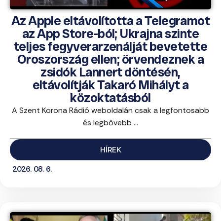
Az Apple eltávolította a Telegramot
az App Store-ból; Ukrajna szinte
teljes fegyverarzenálját bevetette
Oroszország ellen; örvendeznek a
zsidók Lannert döntésén,
eltávolítják Takaró Mihályt a
közoktatásból
A Szent Korona Rádió weboldalán csak a legfontosabb
és legbővebb ...
HÍREK
2026. 08. 6.