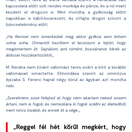
kapcsolata előtt volt rendes munkája és pénze, és a nő miatt
kezdett el drogozni is. Mint mondta, a gyilkosság előtti
napokban is kábítószerezett, és ötfajta drogot szívott a
bűncselekmény előtt.
„
Ha Renivel nem ismerkedek meg, akkor gyilkos sem lettem
volna soha. Onnantól kezdtem el lecsúszni a lejtőn, hogy
megismertem őt. Sajnálom, ami történt, bocsánatot kérek az
áldozat hozzátartozóitól.
„
M. Renáta nem kívánt vallomást tenni, ezért a bíró a korábbi
vallomásait ismertette. Elmondása szerint az ominózus
éjszaka S. Ferenc hajnal négy körül az ágyban azt mondta
neki:
„
Szerelmem, sose felejtsd el, hogy nem akartam neked sosem
ártani, nem is fogok, és nemsokára ki fogok szállni az életedből,
mert nincs tovább, és ennek itt a vége.
„
„Reggel fél hét körül megkért, hogy