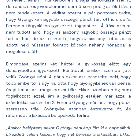
S. Ferenc alkalmi munkákból élt a saját elmondása szerint,
de rendszeres jövedelemmel sem ő, sem pedig az élettársa
nem rendelkezett. A vádirat szerint a pár pontosan tudta,
hogy Gyöngyike nagyobb összegű pénzt tart otthon, de S.
Ferenc a tárgyaláson igyekezett tagadni ezt.
Állítása szerint
nem tudott arról, hogy az asszony nagyobb összegű pénzt
tart otthon, de azt elismerte, hogy az asszony többször is
adott neki húszezer forintot kölcsön néhány hónappal a
megölése előtt.
Elmondása szerint két héttel a gyilkosság előtt egy
dohányboltba igyekezett Renátával, amikor szembe jött
velük Gyöngyi néni. A párja ekkor azt ecsetelte neki, hogy
több embertől is úgy hallotta, hogy Gyöngyikének van pénze,
és jó lenne azt megszerezni tőle. Ekkor azonban még nem
foglalkozott ezzel, ám a gyilkosság estéjén már azzal a
szándékkal surrant be S. Ferenc Gyöngyi nénihez, hogy pénzt
szerezzen tőle. Gyöngyike azonban észrevette őt, és
ráförmedt a lakásába belopakodó férfire.
„
Amikor beléptem, akkor Gyöngyi néni épp jött ki a nappaliból.
Elkezdett velem kiabálni, hogy mit keresek a lakásában. Ekkor