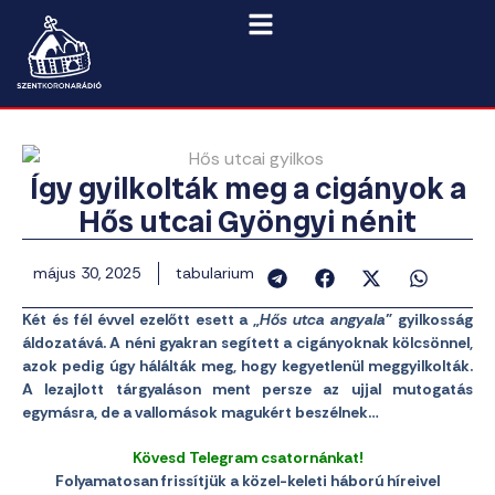
Így gyilkolták meg a cigányok a
Hős utcai Gyöngyi nénit
május 30, 2025
tabularium
Két és fél évvel ezelőtt esett a „
Hős utca angyala
” gyilkosság
áldozatává. A néni gyakran segített a cigányoknak kölcsönnel,
azok pedig úgy hálálták meg, hogy kegyetlenül meggyilkolták.
A lezajlott tárgyaláson ment persze az ujjal mutogatás
egymásra, de a vallomások magukért beszélnek…
Kövesd Telegram csatornánkat!
Folyamatosan frissítjük a közel-keleti háború híreivel