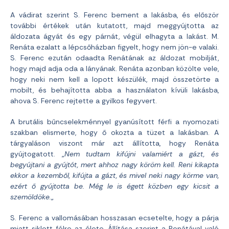
A vádirat szerint S. Ferenc bement a lakásba, és először
további értékek után kutatott, majd meggyújtotta az
áldozata ágyát és egy párnát, végül elhagyta a lakást. M.
Renáta ezalatt a lépcsőházban figyelt, hogy nem jön-e valaki.
S. Ferenc ezután odaadta Renátának az áldozat mobilját,
hogy majd adja oda a lányának. Renáta azonban közölte vele,
hogy neki nem kell a lopott készülék, majd összetörte a
mobilt, és behajította abba a használaton kívüli lakásba,
ahova S. Ferenc rejtette a gyilkos fegyvert.
A brutális bűncselekménnyel gyanúsított férfi a nyomozati
szakban elismerte, hogy ő okozta a tüzet a lakásban. A
tárgyaláson viszont már azt állította, hogy Renáta
gyújtogatott. „
Nem tudtam kifújni valamiért a gázt, és
begyújtani a gyújtót, mert ahhoz nagy köröm kell. Reni kikapta
ekkor a kezemből, kifújta a gázt, és mivel neki nagy körme van,
ezért ő gyújtotta be. Még le is égett közben egy kicsit a
szemöldöke.
„
S. Ferenc a vallomásában hosszasan ecsetelte, hogy a párja
miatt siklott félre az élete. Állítása szerint a Renátával való