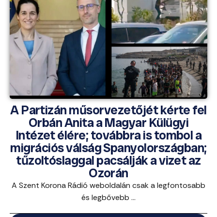
A Partizán műsorvezetőjét kérte fel
Orbán Anita a Magyar Külügyi
Intézet élére; továbbra is tombol a
migrációs válság Spanyolországban;
tűzoltóslaggal pacsálják a vizet az
Ozorán
A Szent Korona Rádió weboldalán csak a legfontosabb
és legbővebb ...