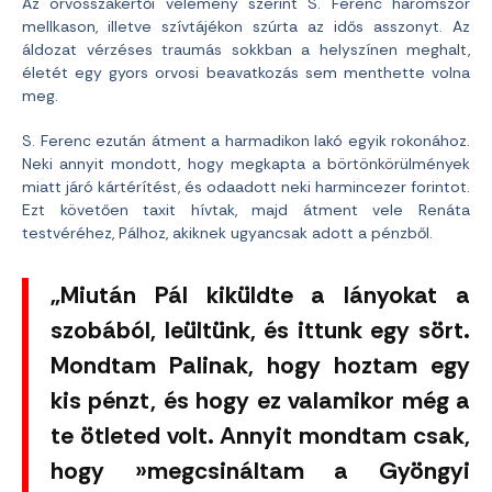
Az orvosszakértői vélemény szerint S. Ferenc háromszor
mellkason, illetve szívtájékon szúrta az idős asszonyt. Az
áldozat vérzéses traumás sokkban a helyszínen meghalt,
életét egy gyors orvosi beavatkozás sem menthette volna
meg.
S. Ferenc ezután átment a harmadikon lakó egyik rokonához.
Neki annyit mondott, hogy megkapta a börtönkörülmények
miatt járó kártérítést, és odaadott neki harmincezer forintot.
Ezt követően taxit hívtak, majd átment vele Renáta
testvéréhez, Pálhoz, akiknek ugyancsak adott a pénzből.
„Miután Pál kiküldte a lányokat a
szobából, leültünk, és ittunk egy sört.
Mondtam Palinak, hogy hoztam egy
kis pénzt, és hogy ez valamikor még a
te ötleted volt. Annyit mondtam csak,
hogy »megcsináltam a Gyöngyi