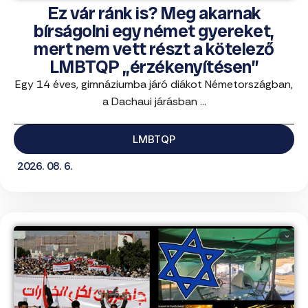
Ez vár ránk is? Meg akarnak
bírságolni egy német gyereket,
mert nem vett részt a kötelező
LMBTQP „érzékenyítésen”
Egy 14 éves, gimnáziumba járó diákot Németországban,
a Dachaui járásban ...
LMBTQP
2026. 08. 6.