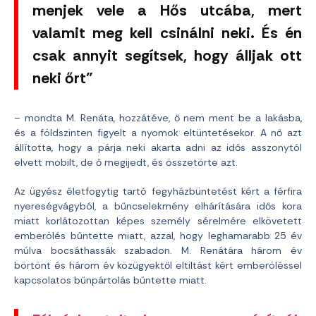
menjek vele a Hős utcába, mert
valamit meg kell csinálni neki. És én
csak annyit segítsek, hogy álljak ott
neki őrt”
– mondta M. Renáta, hozzátéve, ő nem ment be a lakásba,
és a földszinten figyelt a nyomok eltüntetésekor. A nő azt
állította, hogy a párja neki akarta adni az idős asszonytól
elvett mobilt, de ő megijedt, és összetörte azt.
Az ügyész életfogytig tartó fegyházbüntetést kért a férfira
nyereségvágyból, a bűncselekmény elhárítására idős kora
miatt korlátozottan képes személy sérelmére elkövetett
emberölés bűntette miatt, azzal, hogy leghamarabb 25 év
múlva bocsáthassák szabadon. M. Renátára három év
börtönt és három év közügyektől eltiltást kért emberöléssel
kapcsolatos bűnpártolás bűntette miatt.