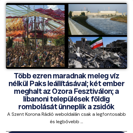
Több ezren maradnak meleg víz
nélkül Paks leállításával; két ember
meghalt az Ozora Fesztiválon; a
libanoni települések földig
rombolását ünneplik a zsidók
A Szent Korona Rádió weboldalán csak a legfontosabb
és legbővebb ...