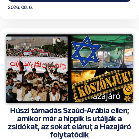
2026. 08. 6.
Húszi támadás Szaúd-Arábia ellen;
amikor már a hippik is utálják a
zsidókat, az sokat elárul; a Hazajáró
folytatódik