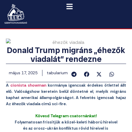
Donald Trump migráns „éhezők
viadalát” rendezne
május 17, 2025
tabularium
A
cionista showman
kormánya igencsak érdekes ötlettel állt
elő. Valóságshow keretein belül döntetné el, melyik migráns
kaphat amerikai állampolgárságot. A felvetés igencsak hajaz
Az éhezők viadala című sci-fire.
Kövesd Telegram csatornánkat!
Folyamatosan frissítjük a közel-keleti háború híreivel
és az orosz-ukrán konfliktus rövid híreivel is