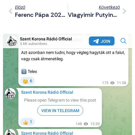
Előző
Következő
Ferenc Pápa 2023-Ban Magánadományt Juttatott Ukrajna Számára Drónok Vásárlására
Vlagyimir Putyinnal Is Tárgyal Hétfőn Trump