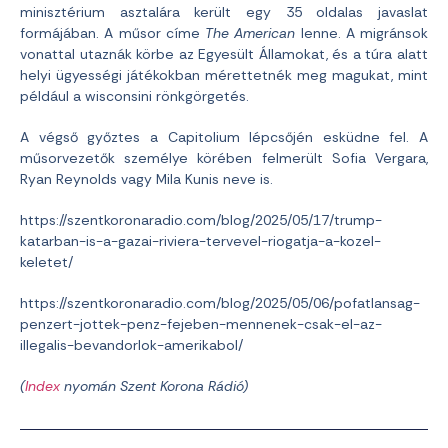
minisztérium asztalára került egy 35 oldalas javaslat
formájában. A műsor címe
The American
lenne. A migránsok
vonattal utaznák körbe az Egyesült Államokat, és a túra alatt
helyi ügyességi játékokban mérettetnék meg magukat, mint
például a wisconsini rönkgörgetés.
A végső győztes a Capitolium lépcsőjén esküdne fel. A
műsorvezetők személye körében felmerült Sofia Vergara,
Ryan Reynolds vagy Mila Kunis neve is.
https://szentkoronaradio.com/blog/2025/05/17/trump-
katarban-is-a-gazai-riviera-tervevel-riogatja-a-kozel-
keletet/
https://szentkoronaradio.com/blog/2025/05/06/pofatlansag-
penzert-jottek-penz-fejeben-mennenek-csak-el-az-
illegalis-bevandorlok-amerikabol/
(
Index
nyomán Szent Korona Rádió)