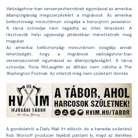
Valóságshow-ban versenyezhetnének egymással az amerikai
állampolgárság megszerzéséért a migránsok. Az amerikai
belbiztonsági minisztérium vizsgálja a benyújtott javaslatot.
A tárca szóvivője nem tagadta az ötlet létezését. A
résztvevők helyi ügyességi játékokban mérettetnék meg
magukat.
Az amerikai belbiztonsági minisztérium vizsgálja annak
lehetőségét, hogy a migránsok valóságshow-ban
versenyezzenek egymással az állampolgárságért. A tárca
szóvivője, Tricia McLaughlin az állítást nem cáfolta a The
Washington Postnak. Az ötletről még nem született döntés.
A gondolatról a Daily Mail írt először, és a kanadai születésű
Rob Worsoff producer fejéből pattant ki, majd az illetékes