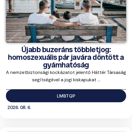
Újabb buzeráns többletjog:
homoszexuális pár javára döntött a
gyámhatóság
A nemzetbiztonsági kockázatot jelentő Háttér Társaság
segítségével a jogi kiskapukat ...
LMBTQP
2026. 08. 6.