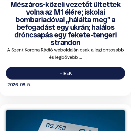
Mészáros-közeli vezetőt ültettek
volna az M1 élére; iskolai
bombariadóval „hálálta meg” a
befogadást egy ukrán; halálos
dróncsapás egy fekete-tengeri
strandon
A Szent Korona Rádió weboldalán csak a legfontosabb
és legbővebb ...
HÍREK
2026. 08. 5.