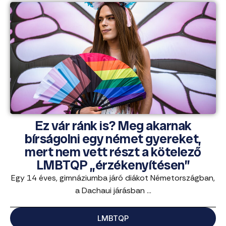
Ez vár ránk is? Meg akarnak
bírságolni egy német gyereket,
mert nem vett részt a kötelező
LMBTQP „érzékenyítésen”
Egy 14 éves, gimnáziumba járó diákot Németországban,
a Dachaui járásban ...
LMBTQP