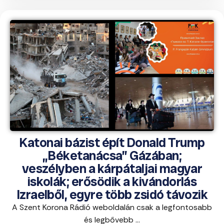
Katonai bázist épít Donald Trump
„Béketanácsa” Gázában;
veszélyben a kárpátaljai magyar
iskolák; erősödik a kivándorlás
Izraelből, egyre több zsidó távozik
A Szent Korona Rádió weboldalán csak a legfontosabb
és legbővebb ...