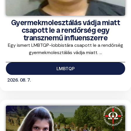
Gyermekmolesztálás vádja miatt
csapott le a rendőrség egy
transznemű influenszerre
Egy ismert LMBTQP-lobbistára csapott le a rendőrség
gyermekmolesztálás vádja miatt. ...
LMBTQP
2026. 08. 7.