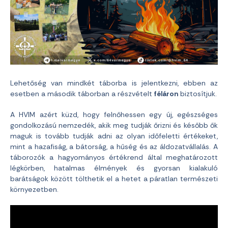
Lehetőség van mindkét táborba is jelentkezni, ebben az
esetben a második táborban a részvételt
féláron
biztosítjuk.
A HVIM azért küzd, hogy felnőhessen egy új, egészséges
gondolkozású nemzedék, akik meg tudják őrizni és később ők
maguk is tovább tudják adni az olyan időfeletti értékeket,
mint a hazafiság, a bátorság, a hűség és az áldozatvállalás. A
táborozók a hagyományos értékrend által meghatározott
légkörben, hatalmas élmények és gyorsan kialakuló
barátságok között tölthetik el a hetet a páratlan természeti
környezetben.