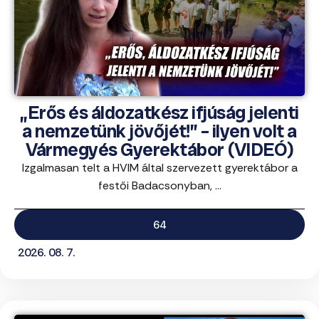
„Erős és áldozatkész ifjúság jelenti
a nemzetünk jövőjét!” – ilyen volt a
Vármegyés Gyerektábor (VIDEÓ)
Izgalmasan telt a HVIM által szervezett gyerektábor a
festői Badacsonyban, ...
64
2026. 08. 7.