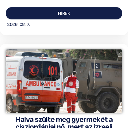
HÍREK
2026. 08. 7.
Halva szülte meg gyermekét a
ciszjordániai nő, mert az izraeli