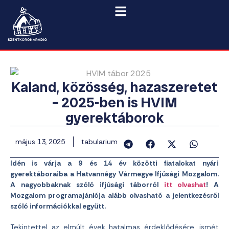
Kaland, közösség, hazaszeretet
– 2025-ben is HVIM
gyerektáborok
május 13, 2025
tabularium
Idén is várja a 9 és 14 év közötti fiatalokat nyári
gyerektáboraiba a Hatvannégy Vármegye Ifjúsági Mozgalom.
A nagyobbaknak szóló ifjúsági táborról
itt olvashat
! A
Mozgalom programajánlója alább olvasható a jelentkezésről
szóló információkkal együtt.
Tekintettel az elmúlt évek hatalmas érdeklődésére, ismét