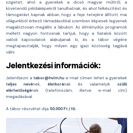
szigetet, ahol a gyerekek a dicső magyar múltról, a
követendő példaképekről tanulhatnak, és ahol felkészítést és
támogatást kapnak abban, hogy a feje tetejére állított mai
világunkból érkező támadásokkal szemben képesek legyenek
magabiztosan megállni a lábukon. Az élménydús programok
mellett nagyon fontosnak tartjuk, hogy a fiatalok között
valódi kapcsolatok alakuljanak ki, és a tábor végére
megtapasztalják, hogy milyen egy igazi közösség tagjává
válni.
Jelentkezési információk:
Jelentkezni a
tabor@hvim.hu
e-mail címen lehet a gyerekek
teljes nevé
nek,
életkorá
nak és valamelyik
szülő
elérhetőségé
nek (telefonszám, illetve e-mail cím)
megadásával.
A tábor részvétel díja
50.000 Ft / fő.