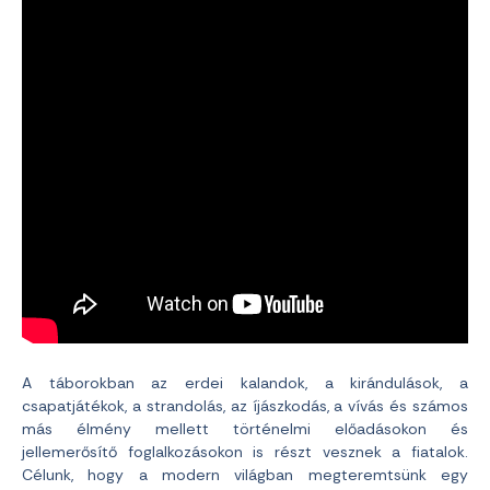
A táborokban az erdei kalandok, a kirándulások, a
csapatjátékok, a strandolás, az íjászkodás, a vívás és számos
más élmény mellett történelmi előadásokon és
jellemerősítő foglalkozásokon is részt vesznek a fiatalok.
Célunk, hogy a modern világban megteremtsünk egy