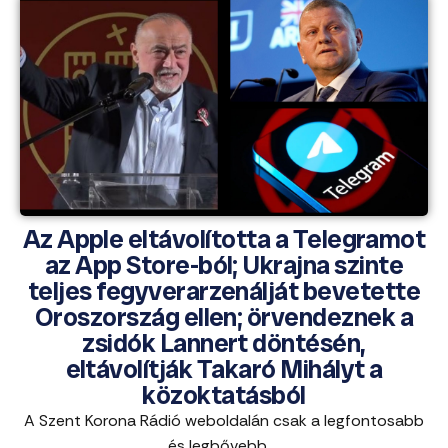
Az Apple eltávolította a Telegramot
az App Store-ból; Ukrajna szinte
teljes fegyverarzenálját bevetette
Oroszország ellen; örvendeznek a
zsidók Lannert döntésén,
eltávolítják Takaró Mihályt a
közoktatásból
A Szent Korona Rádió weboldalán csak a legfontosabb
és legbővebb ...