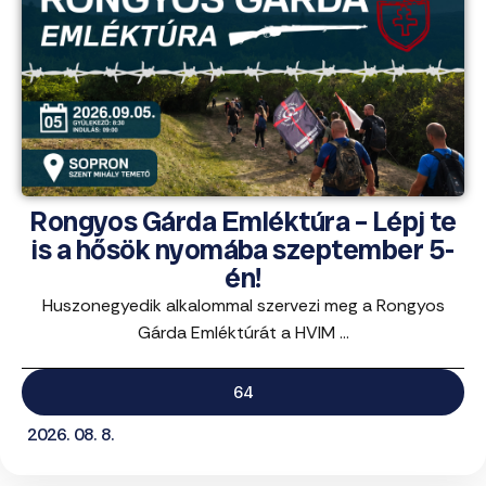
Rongyos Gárda Emléktúra – Lépj te
is a hősök nyomába szeptember 5-
én!
Huszonegyedik alkalommal szervezi meg a Rongyos
Gárda Emléktúrát a HVIM ...
64
2026. 08. 8.