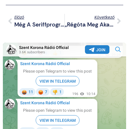
Előző
Következő
Még A Seriffprogramból Is Kitették A Propaganda Ellen Fellépő Kiváló Rendőrt
„Régóta Meg Akartam D*gni Egy Fehér Nőt!” – Európa Tálcán Kínálja Fel Lányait A Migránsok Számára