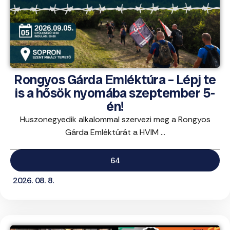
Rongyos Gárda Emléktúra – Lépj te
is a hősök nyomába szeptember 5-
én!
Huszonegyedik alkalommal szervezi meg a Rongyos
Gárda Emléktúrát a HVIM ...
64
2026. 08. 8.