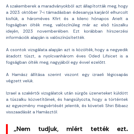
A szakemberek a maradványokból azt állapították meg, hogy
a 2023. október 7-i támadásban édesanyja karjáról elhurcolt
kisfiúk, a hároméves Kfirt és a kilenc hónapos Arielt a
fogságban ölték meg, valószínűleg már az első túszalku
idején, 2023 novemberében. Ezt korábban hírszerzési
információk alapján is valószínűsítették.
A csontok vizsgálata alapján azt is közölték, hogy a negyedik
átadott túszt, a nyolcvanhárom éves Oded Lifsicet is a
fogságban ölték meg, nagyjából egy évvel ezelőtt.
A Hamász állítása szerint viszont egy izraeli légicsapás
végzett velük.
Izrael a szakértői vizsgálatok után sürgős üzeneteket küldött
a túszalku közvetítőinek, és hangsúlyozta, hogy a történtek
az egyezmény megsértését jelentik, és követeli Shiri Bibasz
visszaadását a Hamásztól.
„Nem tudjuk, miért tették ezt.