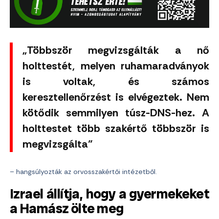
„Többször megvizsgálták a nő
holttestét, melyen ruhamaradványok
is voltak, és számos
keresztellenőrzést is elvégeztek. Nem
kötődik semmilyen túsz-DNS-hez. A
holttestet több szakértő többször is
megvizsgálta”
– hangsúlyozták az orvosszakértői intézetből.
Izrael állítja, hogy a gyermekeket
a Hamász ölte meg