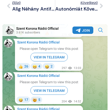
Előző
Következő
Alig Néhány Antifasiszta Verődött Össze A Fővárosi Törvényszék Előtti Tüntetésen (+VIDEÓ)
Autonómiát Követel Kárpátaljának A Mi Hazánk