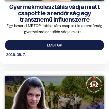
Gyermekmolesztálás vádja miatt
csapott le a rendőrség egy
transznemű influenszerre
Egy ismert LMBTQP-lobbistára csapott le a rendőrség
gyermekmolesztálás vádja miatt. ...
LMBTQP
2026. 08. 7.