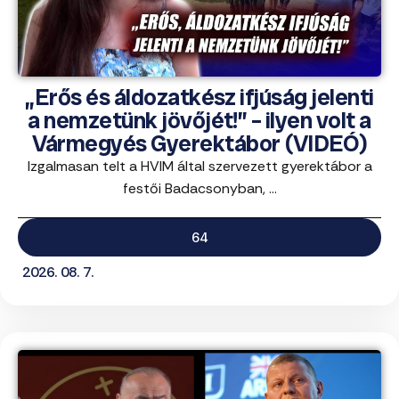
„Erős és áldozatkész ifjúság jelenti
a nemzetünk jövőjét!” – ilyen volt a
Vármegyés Gyerektábor (VIDEÓ)
Izgalmasan telt a HVIM által szervezett gyerektábor a
festői Badacsonyban, ...
64
2026. 08. 7.