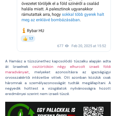
A Hamász a tűzszünethez kapcsolódó túszalku alapján adta
át Izraelnek
csütörtökön négy elhurcolt izraeli földi
maradványait
, melyeket azonosításra az igazságügyi
orvosszakértői intézetbe vittek. Ott azonban közülük csak
háromnak a személyazonosságát tudták megállapítani. A
negyedik holttest a vizsgálatok nyilvánosságra hozott
eredményei szerint nem izraeli túszé.