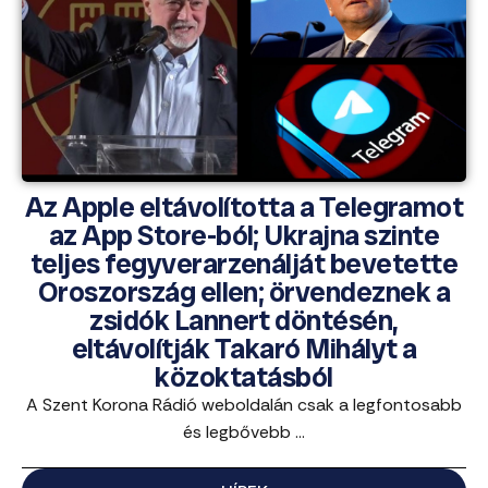
Az Apple eltávolította a Telegramot
az App Store-ból; Ukrajna szinte
teljes fegyverarzenálját bevetette
Oroszország ellen; örvendeznek a
zsidók Lannert döntésén,
eltávolítják Takaró Mihályt a
közoktatásból
A Szent Korona Rádió weboldalán csak a legfontosabb
és legbővebb ...