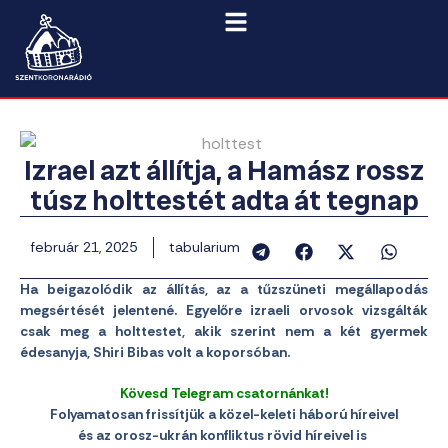
Izrael azt állítja, a Hamász rossz
túsz holttestét adta át tegnap
február 21, 2025
tabularium
Ha beigazolódik az állítás, az a tűzszüneti megállapodás
megsértését jelentené. Egyelőre izraeli orvosok vizsgálták
csak meg a holttestet, akik szerint nem a két gyermek
édesanyja, Shiri Bibas volt a koporsóban.
Kövesd Telegram csatornánkat!
Folyamatosan frissítjük a közel-keleti háború híreivel
és az orosz-ukrán konfliktus rövid híreivel is