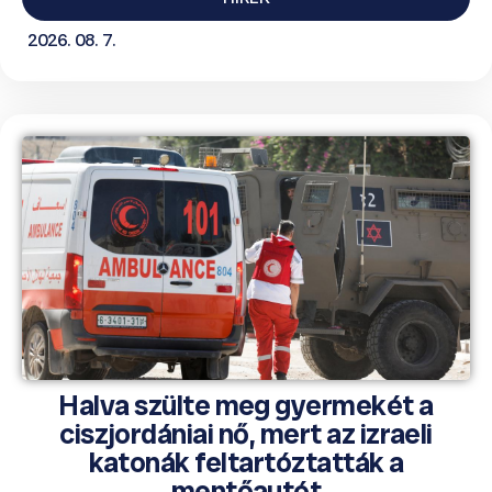
2026. 08. 7.
Halva szülte meg gyermekét a
ciszjordániai nő, mert az izraeli
katonák feltartóztatták a
mentőautót