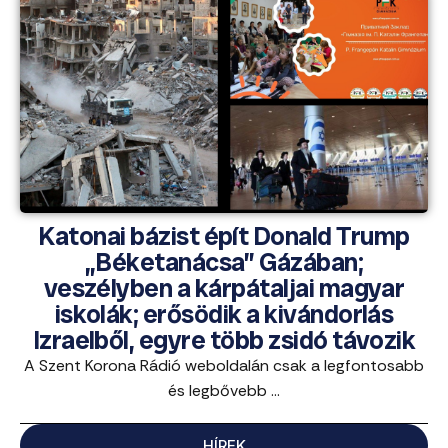
Katonai bázist épít Donald Trump
„Béketanácsa” Gázában;
veszélyben a kárpátaljai magyar
iskolák; erősödik a kivándorlás
Izraelből, egyre több zsidó távozik
A Szent Korona Rádió weboldalán csak a legfontosabb
és legbővebb ...
HÍREK